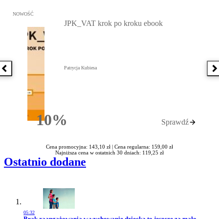
Przejdź do: JPK_VAT krok po kroku ebook, Patrycja Kubiesa - otw
NOWOŚĆ
JPK_VAT krok po kroku ebook
Patrycja Kubiesa
Poprzednia książka
N
10%
Sprawdź
Rabatu
Cena promocyjna: 143,10 zł |
Cena regularna: 159,00 zł
Najniższa cena w ostatnich 30 dniach: 119,25 zł
Ostatnio dodane
05:32
Przejdź do artykułu:
Brak zaangażowania w wychowanie dziecka to jeszcze za mało