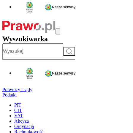
Nasze serwisy
Wyszukiwarka
Szukaj
Nasze serwisy
Prawnicy i sądy
Podatki
PIT
CIT
VAT
Akcyza
Ordynacja
Rachunkowość