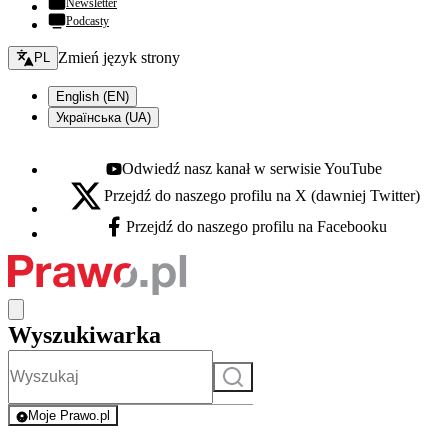
Newsletter
Podcasty
Zmień język - bieżący:
Zmień język strony
PL
English (EN)
Українська (UA)
Odwiedź nasz kanał w serwisie YouTube
Youtube - otwiera się w nowej karcie
Przejdź do naszego profilu na X (dawniej Twitter)
X - otwiera się w nowej karcie
Przejdź do naszego profilu na Facebooku
Facebook - otwiera się w nowej karcie
Wyszukiwarka
Szukaj
Moje Prawo.pl
- rejestracja i logowanie do serwisu