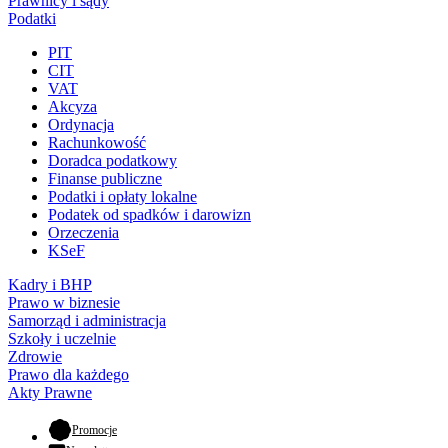
Prawnicy i sądy
Podatki
PIT
CIT
VAT
Akcyza
Ordynacja
Rachunkowość
Doradca podatkowy
Finanse publiczne
Podatki i opłaty lokalne
Podatek od spadków i darowizn
Orzeczenia
KSeF
Kadry i BHP
Prawo w biznesie
Samorząd i administracja
Szkoły i uczelnie
Zdrowie
Prawo dla każdego
Akty Prawne
- otwiera się w nowej karcie
Promocje