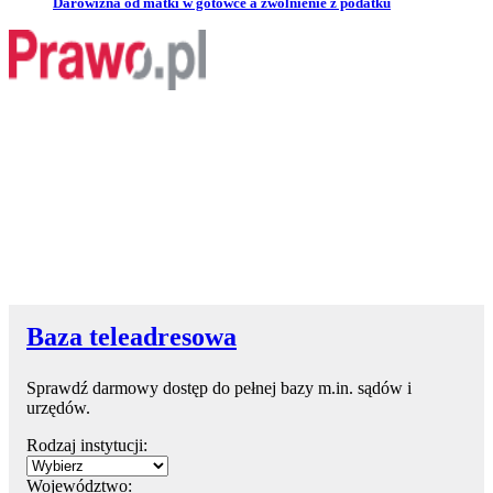
Przejdź do artykułu:
Darowizna od matki w gotówce a zwolnienie z podatku
Baza teleadresowa
Sprawdź darmowy dostęp do pełnej bazy m.in. sądów i
urzędów.
Rodzaj instytucji:
Województwo: