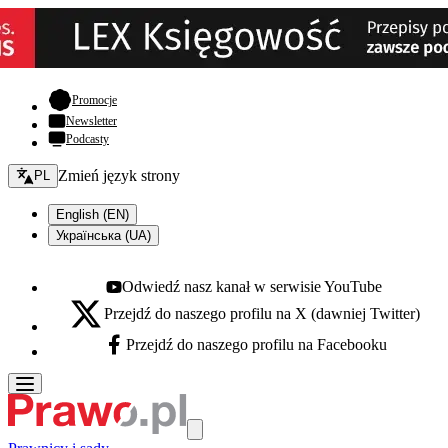
- otwiera się w nowej karcie
Promocje
Newsletter
Podcasty
Zmień język - bieżący:
Zmień język strony
PL
English (EN)
Українська (UA)
Odwiedź nasz kanał w serwisie YouTube
Youtube - otwiera się w nowej karcie
Przejdź do naszego profilu na X (dawniej Twitter)
X - otwiera się w nowej karcie
Przejdź do naszego profilu na Facebooku
Facebook - otwiera się w nowej karcie