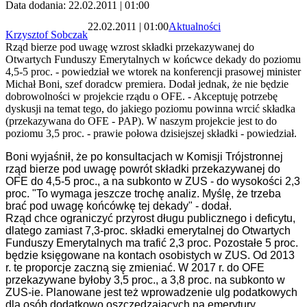
Data dodania: 22.02.2011 | 01:00
22.02.2011 | 01:00
Aktualności
Krzysztof Sobczak
Rząd bierze pod uwagę wzrost składki przekazywanej do
Otwartych Funduszy Emerytalnych w końcwce dekady do poziomu
4,5-5 proc. - powiedział we wtorek na konferencji prasowej minister
Michał Boni, szef doradcw premiera. Dodał jednak, że nie będzie
dobrowolności w projekcie rządu o OFE. - Akceptuję potrzebę
dyskusji na temat tego, do jakiego poziomu powinna wrcić składka
(przekazywana do OFE - PAP). W naszym projekcie jest to do
poziomu 3,5 proc. - prawie połowa dzisiejszej składki - powiedział.
Boni wyjaśnił, że po konsultacjach w Komisji Trójstronnej
rząd bierze pod uwagę powrót składki przekazywanej do
OFE do 4,5-5 proc., a na subkonto w ZUS - do wysokości 2,3
proc. "To wymaga jeszcze trochę analiz. Myślę, że trzeba
brać pod uwagę końcówkę tej dekady" - dodał.
Rząd chce ograniczyć przyrost długu publicznego i deficytu,
dlatego zamiast 7,3-proc. składki emerytalnej do Otwartych
Funduszy Emerytalnych ma trafić 2,3 proc. Pozostałe 5 proc.
będzie księgowane na kontach osobistych w ZUS. Od 2013
r. te proporcje zaczną się zmieniać. W 2017 r. do OFE
przekazywane byłoby 3,5 proc., a 3,8 proc. na subkonto w
ZUS-ie. Planowane jest też wprowadzenie ulg podatkowych
dla osób dodatkowo oszczędzających na emerytury.