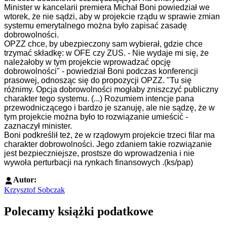
Minister w kancelarii premiera Michał Boni powiedział we
wtorek, że nie sądzi, aby w projekcie rządu w sprawie zmian
systemu emerytalnego można było zapisać zasadę
dobrowolności.
OPZZ chce, by ubezpieczony sam wybierał, gdzie chce
trzymać składkę: w OFE czy ZUS. - Nie wydaje mi się, że
należałoby w tym projekcie wprowadzać opcję
dobrowolności" - powiedział Boni podczas konferencji
prasowej, odnosząc się do propozycji OPZZ. "Tu się
różnimy. Opcja dobrowolności mogłaby zniszczyć publiczny
charakter tego systemu. (...) Rozumiem intencje pana
przewodniczącego i bardzo je szanuję, ale nie sądzę, że w
tym projekcie można było to rozwiązanie umieścić -
zaznaczył minister.
Boni podkreślił też, że w rządowym projekcie trzeci filar ma
charakter dobrowolności. Jego zdaniem takie rozwiązanie
jest bezpieczniejsze, prostsze do wprowadzenia i nie
wywoła perturbacji na rynkach finansowych .(ks/pap)
Autor:
Krzysztof Sobczak
Polecamy książki podatkowe