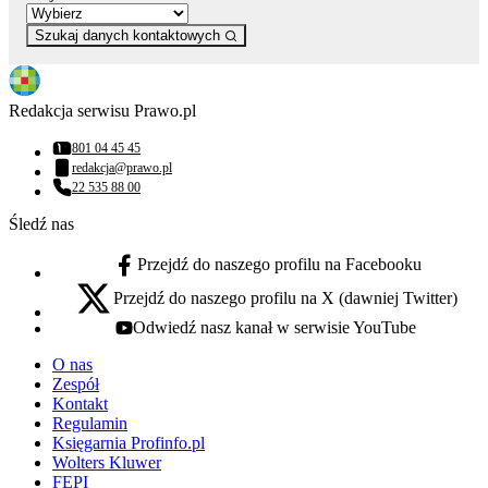
Szukaj danych kontaktowych
Redakcja serwisu Prawo.pl
801 04 45 45
Numer telefonu:
redakcja@prawo.pl
Adres email:
22 535 88 00
Numer telefonu:
Śledź nas
Przejdź do naszego profilu na Facebooku
facebook - otwiera się w nowej karcie
Przejdź do naszego profilu na X (dawniej Twitter)
x - otwiera się w nowej karcie
Odwiedź nasz kanał w serwisie YouTube
youtube - otwiera się w nowej karcie
O nas
Zespół
Kontakt
Regulamin
Księgarnia Profinfo.pl
Wolters Kluwer
FEPI