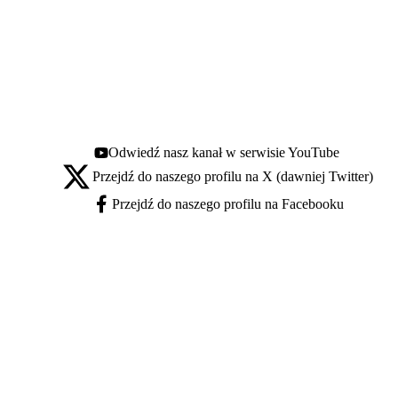
Odwiedź nasz kanał w serwisie YouTube
Youtube - otwiera się w nowej karcie
Przejdź do naszego profilu na X (dawniej Twitter)
X - otwiera się w nowej karcie
Przejdź do naszego profilu na Facebooku
Facebook - otwiera się w nowej karcie