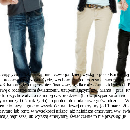
cujących matek co najmniej czworga dzieci wystąpił poseł Bartłomiej 
e pracowały przez całe życie, wychowując jednocześnie czworo (lub w
 każdym względem (również finansowym) dla rodziców takich dzieci. 
ustawę o rodzicielskim świadczeniu uzupełniającym tzw. Mama 4 plus. P
y lub wychowały co najmniej czworo dzieci (lub w przypadku śmierci l
 ukończyli 65. rok życia) na pobieranie dodatkowego świadczenia. W 
enie to przysługuje w wysokości najniższej emerytury (od 1 marca 2023 
yturę lub rentę w wysokości niższej niż najniższa emerytura ww. świ
mają najniższą lub wyższą emeryturę, świadczenie to nie przysługuje –