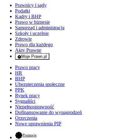
Prawnicy i sądy
Podatki
Kadry i BHP
Prawo w biznesie
Samorząd i administracja
Szkoły i uczelnie
Zdrowie
Prawo dla każdego
Akty Prawne
Moje Prawo.pl
- rejestracja i logowanie do serwisu
Prawo pracy
HR
BHP
Ubezpieczenia społeczne
PPK
Rynek pracy
Sygnaliści
Niepełnosprawność
Dofinansowanie do wynagrodzeń
Orzeczenia
Nowe uprawnienia PIP
- otwiera się w nowej karcie
Promocje