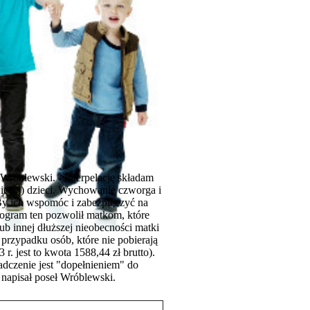
Wróblewski. - Interpelację składam
ięcej) dzieci. Wychowanie czworga i
By ich wspomóc i zabezpieczyć na
rogram ten pozwolił matkom, które
ub innej dłuższej nieobecności matki
przypadku osób, które nie pobierają
r. jest to kwota 1588,44 zł brutto).
adczenie jest "dopełnieniem" do
 napisał poseł Wróblewski.