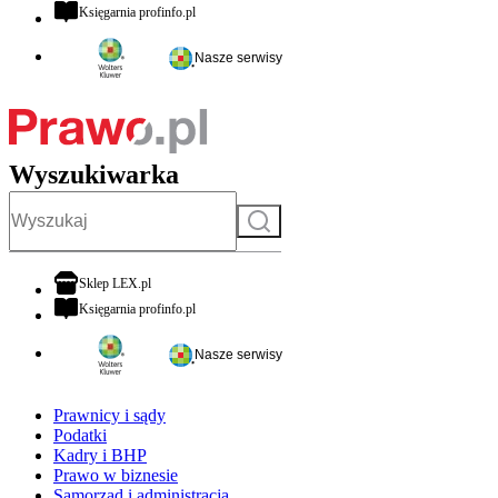
otwiera się w nowej karcie
Księgarnia profinfo.pl
Nasze serwisy
Wyszukiwarka
Szukaj
otwiera się w nowej karcie
Sklep LEX.pl
otwiera się w nowej karcie
Księgarnia profinfo.pl
Nasze serwisy
Prawnicy i sądy
Podatki
Kadry i BHP
Prawo w biznesie
Samorząd i administracja