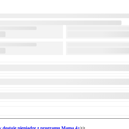
ów dostaje pieniądze z programu Mama 4+
>>