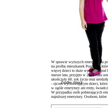
W sprawie wyższych emerytur dla pra
na prośbę mieszkanek Poznania, któr
więcej dzieci to duże wyzwanie pod
starsze lata, przyjęto w 2019 roku 
ukończyły 60. rok życia oraz urodził
Źródło: iStock
- ojcom wychowującym dzieci, którzy
w ogóle emerytury ani renty, świadcz
W przypadku osób pobierających emer
najniższej emerytury. Osobom, które 