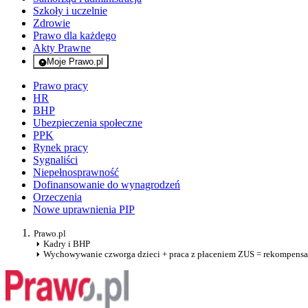
Szkoły i uczelnie
Zdrowie
Prawo dla każdego
Akty Prawne
Moje Prawo.pl
- rejestracja i logowanie do serwisu
Prawo pracy
HR
BHP
Ubezpieczenia społeczne
PPK
Rynek pracy
Sygnaliści
Niepełnosprawność
Dofinansowanie do wynagrodzeń
Orzeczenia
Nowe uprawnienia PIP
Prawo.pl
Kadry i BHP
Wychowywanie czworga dzieci + praca z płaceniem ZUS = rekompensa