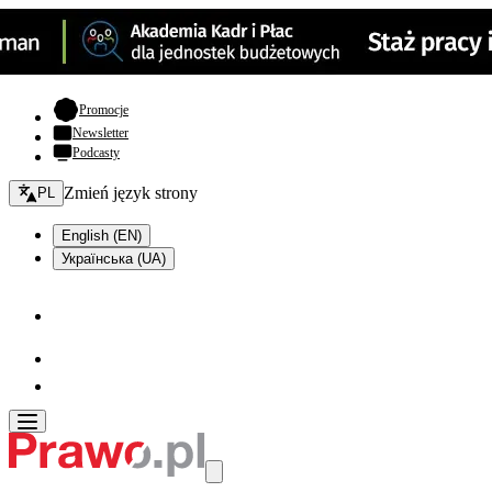
- otwiera się w nowej karcie
Promocje
Newsletter
Podcasty
Zmień język - bieżący:
Zmień język strony
PL
English (EN)
Українська (UA)