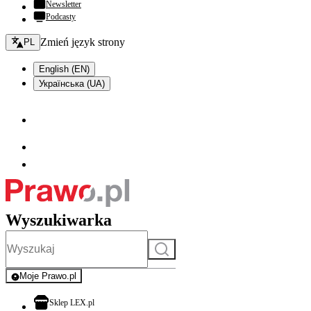
Newsletter
Podcasty
Zmień język - bieżący:
Zmień język strony
PL
English (EN)
Українська (UA)
Wyszukiwarka
Szukaj
Moje Prawo.pl
- rejestracja i logowanie do serwisu
otwiera się w nowej karcie
Sklep LEX.pl