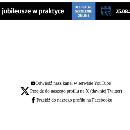
Odwiedź nasz kanał w serwisie YouTube
Youtube - otwiera się w nowej karcie
Przejdź do naszego profilu na X (dawniej Twitter)
X - otwiera się w nowej karcie
Przejdź do naszego profilu na Facebooku
Facebook - otwiera się w nowej karcie