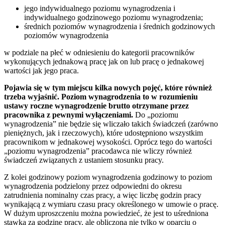
jego indywidualnego poziomu wynagrodzenia i
indywidualnego godzinowego poziomu wynagrodzenia;
średnich poziomów wynagrodzenia i średnich godzinowych
poziomów wynagrodzenia
w podziale na płeć w odniesieniu do kategorii pracowników
wykonujących jednakową pracę jak on lub pracę o jednakowej
wartości jak jego praca.
Pojawia się w tym miejscu kilka nowych pojęć, które również
trzeba wyjaśnić. Poziom wynagrodzenia to w rozumieniu
ustawy roczne wynagrodzenie brutto otrzymane przez
pracownika z pewnymi wyłączeniami.
Do „poziomu
wynagrodzenia” nie będzie się wliczało takich świadczeń (zarówno
pieniężnych, jak i rzeczowych), które udostępniono wszystkim
pracownikom w jednakowej wysokości. Oprócz tego do wartości
„poziomu wynagrodzenia” pracodawca nie wliczy również
świadczeń związanych z ustaniem stosunku pracy.
Z kolei godzinowy poziom wynagrodzenia godzinowy to poziom
wynagrodzenia podzielony przez odpowiedni do okresu
zatrudnienia nominalny czas pracy, a więc liczbę godzin pracy
wynikającą z wymiaru czasu pracy określonego w umowie o pracę.
W dużym uproszczeniu można powiedzieć, że jest to uśredniona
stawka za godzinę pracy, ale obliczona nie tylko w oparciu o