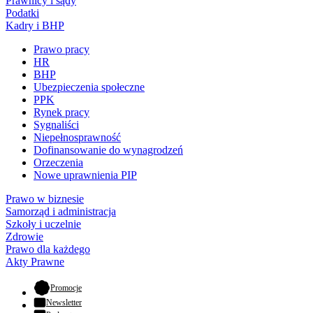
Prawnicy i sądy
Podatki
Kadry i BHP
Prawo pracy
HR
BHP
Ubezpieczenia społeczne
PPK
Rynek pracy
Sygnaliści
Niepełnosprawność
Dofinansowanie do wynagrodzeń
Orzeczenia
Nowe uprawnienia PIP
Prawo w biznesie
Samorząd i administracja
Szkoły i uczelnie
Zdrowie
Prawo dla każdego
Akty Prawne
- otwiera się w nowej karcie
Promocje
Newsletter