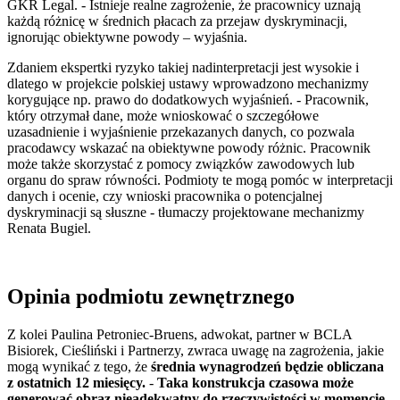
GKR Legal. - Istnieje realne zagrożenie, że pracownicy uznają
każdą różnicę w średnich płacach za przejaw dyskryminacji,
ignorując obiektywne powody – wyjaśnia.
Zdaniem ekspertki ryzyko takiej nadinterpretacji jest wysokie i
dlatego w projekcie polskiej ustawy wprowadzono mechanizmy
korygujące np. prawo do dodatkowych wyjaśnień. - Pracownik,
który otrzymał dane, może wnioskować o szczegółowe
uzasadnienie i wyjaśnienie przekazanych danych, co pozwala
pracodawcy wskazać na obiektywne powody różnic. Pracownik
może także skorzystać z pomocy związków zawodowych lub
organu do spraw równości. Podmioty te mogą pomóc w interpretacji
danych i ocenie, czy wnioski pracownika o potencjalnej
dyskryminacji są słuszne - tłumaczy projektowane mechanizmy
Renata Bugiel.
Opinia podmiotu zewnętrznego
Z kolei Paulina Petroniec-Bruens, adwokat, partner w BCLA
Bisiorek, Cieśliński i Partnerzy, zwraca uwagę na zagrożenia, jakie
mogą wynikać z tego, że
średnia wynagrodzeń będzie obliczana
z ostatnich 12 miesięcy.
-
Taka konstrukcja czasowa może
generować obraz nieadekwatny do rzeczywistości w momencie