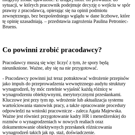
sytuacji, w których pracownik podejmuje decyzję o wejściu w spór
prawny z pracodawcą, opierając się na opinii podmiotu
zewnętrznego, bez bezpośredniego wglądu w dane liczbowe, które
tę opinię uzasadniają. – przedstawia zagrożenia Paulina Petroniec-
Bruens.
Co powinni zrobić pracodawcy?
Pracodawcy muszą się więc liczyć z tym, że spory będą
nieuniknione. Ważne, aby się na nie przygotować.
- Pracodawcy powinni już teraz potraktować wdrożenie przepisów
jako impuls do przeprowadzenia wewnętrznego audytu struktury
wynagrodzeń, by móc rzetelnie wyjaśnić każdą różnicę w
wynagrodzeniu obiektywnymi, merytorycznymi przesłankami.
Kluczowe jest przy tym np. wdrożenie lub aktualizacja systemu
wartościowania stanowisk pracy, a także opracowanie procedury
odpowiedzi na wnioski pracownicze - zaleca Agata Majewska.
Ważne jest również przygotowanie kadry HR i menedżerskiej do
rozmów o wynagrodzeniach w nowych realiach oraz
dokumentowanie obiektywnych przesłanek różnicowania
wynagrodzeń takich jak np. staż, doświadczenie.