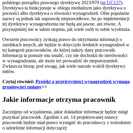
polskiego porządku prawnego dyrektywę 2023/970 (
nr UC127
).
Dyrektywa ta funkcjonuje w obiegu medialnym jako dyrektywa o
jawności albo dyrektywa o równości wynagrodzeń. Obie popularne
nazwy są jednak tak naprawdę nieprawidłowe, bo po implementacji
tej dyrektywy wynagrodzenia nie będą ani jawne, ani równe. A
przynajmniej nie w takim stopniu, jak wiele osób to sobie wyobraża.
Owszem pracownicy zyskają prawo do otrzymania informacji o
zarobkach innych, ale będzie to dotyczyło średnich wynagrodzeń w
tej kategorii pracowników, do której należy dany pracownik.
Informacja ta pomoże mu ustalić, czy nie dochodzi do nierówności
w wynagradzaniu, ale może też prowadzić do nieporozumień.
Zwłaszcza biorąc pod uwagę, jak wiele narosło wokół dyrektywy
mitów.
Czytaj również:
Projekt o przejrzystości wynagrodzeń wymaga
gruntownej zmiany
>>
Jakie informacje otrzyma pracownik
Zacznijmy od wyjaśnienia, jakie dokładnie informacje będzie mógł
pozyskać pracownik. Zgodnie z art. 14 projektowanej ustawy
pracownik będzie miał prawo wystąpić do pracodawcy z wnioskiem
o udzielenie informacji dotyczącej: