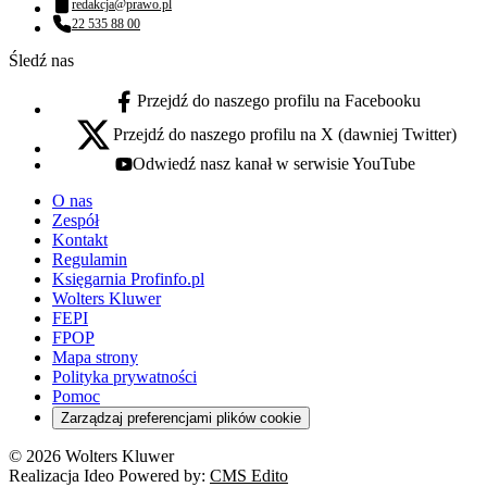
redakcja@prawo.pl
Adres email:
22 535 88 00
Numer telefonu:
Śledź nas
Przejdź do naszego profilu na Facebooku
facebook - otwiera się w nowej karcie
Przejdź do naszego profilu na X (dawniej Twitter)
x - otwiera się w nowej karcie
Odwiedź nasz kanał w serwisie YouTube
youtube - otwiera się w nowej karcie
O nas
Zespół
Kontakt
Regulamin
Księgarnia Profinfo.pl
Wolters Kluwer
FEPI
FPOP
Mapa strony
Polityka prywatności
Pomoc
Zarządzaj preferencjami plików cookie
© 2026 Wolters Kluwer
Realizacja Ideo Powered by:
CMS Edito