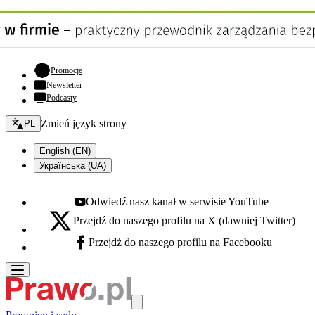
- otwiera się w nowej karcie
Promocje
Newsletter
Podcasty
Zmień język - bieżący:
Zmień język strony
PL
English (EN)
Українська (UA)
Odwiedź nasz kanał w serwisie YouTube
Youtube - otwiera się w nowej karcie
Przejdź do naszego profilu na X (dawniej Twitter)
X - otwiera się w nowej karcie
Przejdź do naszego profilu na Facebooku
Facebook - otwiera się w nowej karcie