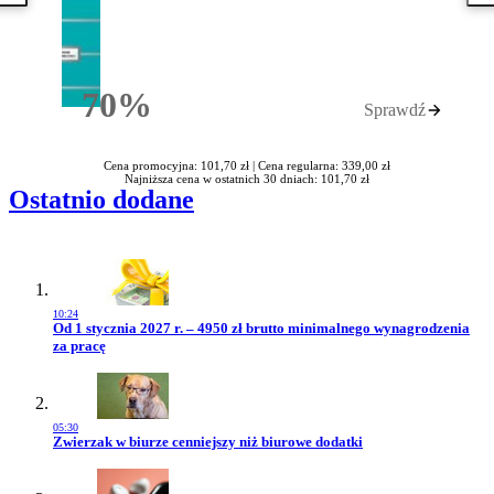
70%
Sprawdź
Rabatu
Cena promocyjna: 101,70 zł |
Cena regularna: 339,00 zł
Najniższa cena w ostatnich 30 dniach: 101,70 zł
Ostatnio dodane
10:24
Przejdź do artykułu:
Od 1 stycznia 2027 r. – 4950 zł brutto minimalnego wynagrodzenia
za pracę
05:30
Przejdź do artykułu:
Zwierzak w biurze cenniejszy niż biurowe dodatki