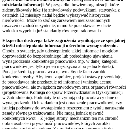
udzielania informacji.
W przypadku bowiem organizacji, które
zidentyfikowały lukę i ją zniwelowały podwyżkami, statystyka z
ostatnich 12 miesięcy nadal będzie wykazywać historyczne
nierówności. Może to stać się zarzewiem nieuzasadnionych
roszczeń o zadośćuczynienie, mimo że pracodawca w dacie
wniosku wypełnia już standardy równego traktowania.
Ekspertka dostrzega także zagrożenia wynikające ze specjalnej
ścieżki udostępniania informacji o średnim wynagrodzeniu.
Chodzi o sytuację, gdy udostępnienie takiej informacji mogłoby
doprowadzić do bezpośredniego lub pośredniego ujawnienia
wynagrodzenia konkretnego pracownika (np. w danej kategorii
pracowników jest tylko jeden mężczyzna albo jedna kobieta).
Podając średnią, pracodawca ujawniałby de facto zarobki
konkretnej osoby. Aby temu zapobiec, projekt ustawy przewiduje,
że pracodawca nie przekazuje tej informacji wnioskującemu
pracownikowi, ale związkom zawodowym oraz organowi równości
(projektowana Komisja do spraw Przeciwdziałania Dyskryminacji
w Zatrudnieniu). Podmioty te otrzymują od pracodawcy dane o
wynagrodzeniu i ich zadaniem jest doradzenie pracownikowi, czy
istnieją podstawy do wystąpienia z roszczeniem z tytułu naruszenia
zasady równego traktowania. Nie mogą jednak ujawnić
konkretnych kwot. - Z jednej strony, mechanizm ten ma chronić
dobra osobiste i prywatność pracowników, których zarobki
mogłyby zostać ujawnione. Z drugiej może on prowadzić do