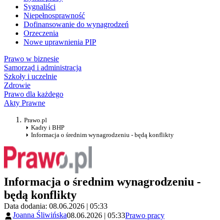
Sygnaliści
Niepełnosprawność
Dofinansowanie do wynagrodzeń
Orzeczenia
Nowe uprawnienia PIP
Prawo w biznesie
Samorząd i administracja
Szkoły i uczelnie
Zdrowie
Prawo dla każdego
Akty Prawne
Prawo.pl
Kadry i BHP
Informacja o średnim wynagrodzeniu - będą konflikty
Informacja o średnim wynagrodzeniu -
będą konflikty
Data dodania: 08.06.2026 | 05:33
Joanna Śliwińska
08.06.2026 | 05:33
Prawo pracy