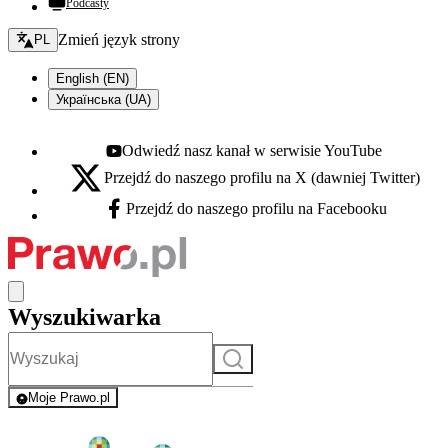
Podcasty
Zmień język - bieżący:
Zmień język strony
PL
English (EN)
Українська (UA)
Odwiedź nasz kanał w serwisie YouTube
Youtube - otwiera się w nowej karcie
Przejdź do naszego profilu na X (dawniej Twitter)
X - otwiera się w nowej karcie
Przejdź do naszego profilu na Facebooku
Facebook - otwiera się w nowej karcie
Wyszukiwarka
Szukaj
Moje Prawo.pl
- rejestracja i logowanie do serwisu