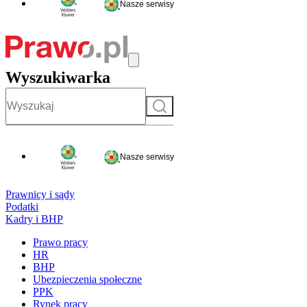
Nasze serwisy
Wyszukiwarka
Szukaj
Nasze serwisy
Prawnicy i sądy
Podatki
Kadry i BHP
Prawo pracy
HR
BHP
Ubezpieczenia społeczne
PPK
Rynek pracy