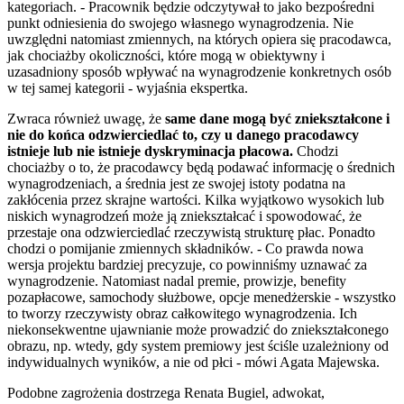
kategoriach. - Pracownik będzie odczytywał to jako bezpośredni
punkt odniesienia do swojego własnego wynagrodzenia. Nie
uwzględni natomiast zmiennych, na których opiera się pracodawca,
jak chociażby okoliczności, które mogą w obiektywny i
uzasadniony sposób wpływać na wynagrodzenie konkretnych osób
w tej samej kategorii - wyjaśnia ekspertka.
Zwraca również uwagę, że
same dane mogą być zniekształcone i
nie do końca odzwierciedlać to, czy u danego pracodawcy
istnieje lub nie istnieje dyskryminacja płacowa.
Chodzi
chociażby o to, że pracodawcy będą podawać informację o średnich
wynagrodzeniach, a średnia jest ze swojej istoty podatna na
zakłócenia przez skrajne wartości. Kilka wyjątkowo wysokich lub
niskich wynagrodzeń może ją zniekształcać i spowodować, że
przestaje ona odzwierciedlać rzeczywistą strukturę płac. Ponadto
chodzi o pomijanie zmiennych składników. - Co prawda nowa
wersja projektu bardziej precyzuje, co powinniśmy uznawać za
wynagrodzenie. Natomiast nadal premie, prowizje, benefity
pozapłacowe, samochody służbowe, opcje menedżerskie - wszystko
to tworzy rzeczywisty obraz całkowitego wynagrodzenia. Ich
niekonsekwentne ujawnianie może prowadzić do zniekształconego
obrazu, np. wtedy, gdy system premiowy jest ściśle uzależniony od
indywidualnych wyników, a nie od płci - mówi Agata Majewska.
Podobne zagrożenia dostrzega Renata Bugiel, adwokat,