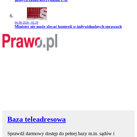
04.08.2026 | 05:29
Przejdź do artykułu:
Minister nie może zlecać kontroli w indywidualnych sprawach
Baza teleadresowa
Sprawdź darmowy dostęp do pełnej bazy m.in. sądów i