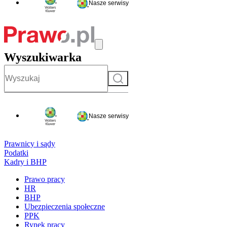
Nasze serwisy
Wyszukiwarka
Szukaj
Nasze serwisy
Prawnicy i sądy
Podatki
Kadry i BHP
Prawo pracy
HR
BHP
Ubezpieczenia społeczne
PPK
Rynek pracy