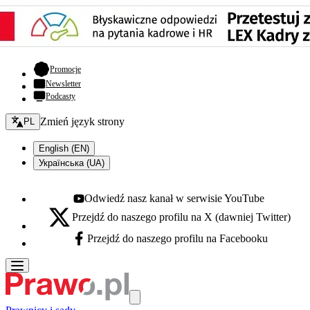
- otwiera się w nowej karcie
Promocje
Newsletter
Podcasty
Zmień język - bieżący:
Zmień język strony
PL
English (EN)
Українська (UA)
Odwiedź nasz kanał w serwisie YouTube
Youtube - otwiera się w nowej karcie
Przejdź do naszego profilu na X (dawniej Twitter)
X - otwiera się w nowej karcie
Przejdź do naszego profilu na Facebooku
Facebook - otwiera się w nowej karcie