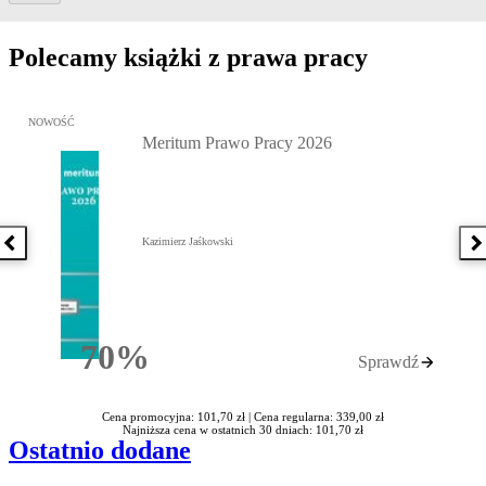
Polecamy książki z prawa pracy
Przejdź do: Meritum Prawo Pracy 2026, Kazimierz Jaśkowski - otw
NOWOŚĆ
Meritum Prawo Pracy 2026
Kazimierz Jaśkowski
Poprzednia książka
N
70%
Sprawdź
Rabatu
Cena promocyjna: 101,70 zł |
Cena regularna: 339,00 zł
Najniższa cena w ostatnich 30 dniach: 101,70 zł
Ostatnio dodane