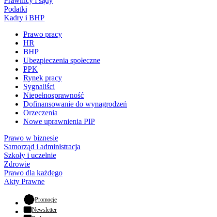
Prawnicy i sądy
Podatki
Kadry i BHP
Prawo pracy
HR
BHP
Ubezpieczenia społeczne
PPK
Rynek pracy
Sygnaliści
Niepełnosprawność
Dofinansowanie do wynagrodzeń
Orzeczenia
Nowe uprawnienia PIP
Prawo w biznesie
Samorząd i administracja
Szkoły i uczelnie
Zdrowie
Prawo dla każdego
Akty Prawne
- otwiera się w nowej karcie
Promocje
Newsletter