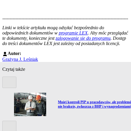
--------------------------------------------------------------------------------------
--------------------------------------------------------
Linki w tekście artykułu mogą odsyłać bezpośrednio do
odpowiednich dokumentów w
programie LEX
. Aby móc przeglądać
te dokumenty, konieczne jest
zalogowanie się do programu
. Dostęp
do treści dokumentów LEX jest zależny od posiadanych licencji.
Autor:
Grażyna J. Leśniak
Czytaj także
Poprzedni slide
Przejdź do artykułu:
le
Mniej kontroli PIP u pracodawców, ale problem
nie brakuje, zwłaszcza z BHP i wynagrodzeniami
Kolejny slide