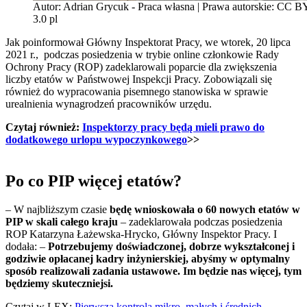
Autor: Adrian Grycuk - Praca własna | Prawa autorskie: CC 
3.0 pl
Jak poinformował Główny Inspektorat Pracy, we wtorek, 20 lipca
2021 r., podczas posiedzenia w trybie online członkowie Rady
Ochrony Pracy (ROP) zadeklarowali poparcie dla zwiększenia
liczby etatów w Państwowej Inspekcji Pracy. Zobowiązali się
również do wypracowania pisemnego stanowiska w sprawie
urealnienia wynagrodzeń pracowników urzędu.
Czytaj również:
Inspektorzy pracy będą mieli prawo do
dodatkowego urlopu wypoczynkowego
>>
Po co PIP więcej etatów?
– W najbliższym czasie
będę wnioskowała o 60 nowych etatów w
PIP w skali całego kraju
– zadeklarowała podczas posiedzenia
ROP Katarzyna Łażewska-Hrycko, Główny Inspektor Pracy. I
dodała: –
Potrzebujemy doświadczonej, dobrze wykształconej i
godziwie opłacanej kadry inżynierskiej, abyśmy w optymalny
sposób realizowali zadania ustawowe. Im będzie nas więcej, tym
będziemy skuteczniejsi.
Czytaj w LEX:
Pierwsza kontrola mikro, małych i średnich