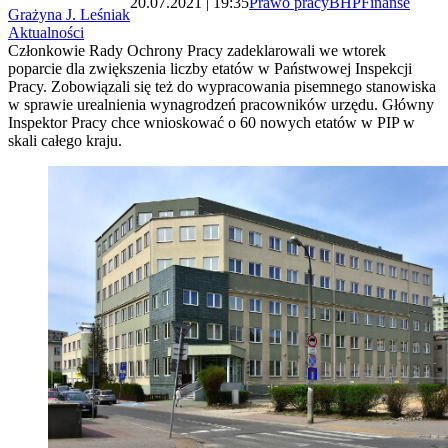
20.07.2021 | 19:35
Prawo pracy
BHP
Finanse
Grażyna J. Leśniak
Aktualności
Członkowie Rady Ochrony Pracy zadeklarowali we wtorek
poparcie dla zwiększenia liczby etatów w Państwowej Inspekcji
Pracy. Zobowiązali się też do wypracowania pisemnego stanowiska
w sprawie urealnienia wynagrodzeń pracowników urzędu. Główny
Inspektor Pracy chce wnioskować o 60 nowych etatów w PIP w
skali całego kraju.