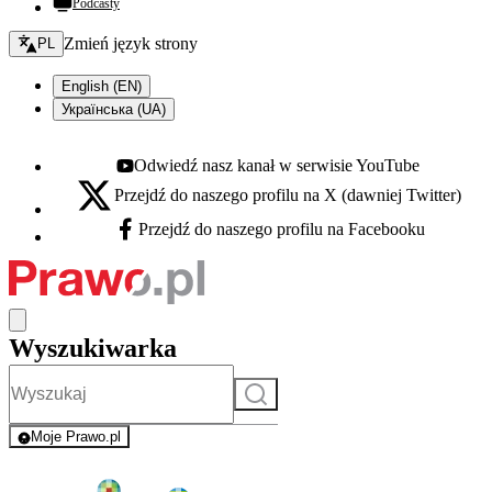
Podcasty
Zmień język - bieżący:
Zmień język strony
PL
English (EN)
Українська (UA)
Odwiedź nasz kanał w serwisie YouTube
Youtube - otwiera się w nowej karcie
Przejdź do naszego profilu na X (dawniej Twitter)
X - otwiera się w nowej karcie
Przejdź do naszego profilu na Facebooku
Facebook - otwiera się w nowej karcie
Wyszukiwarka
Szukaj
Moje Prawo.pl
- rejestracja i logowanie do serwisu