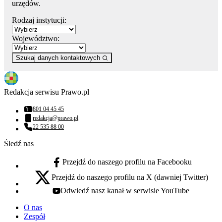
urzędów.
Rodzaj instytucji:
Województwo:
Szukaj danych kontaktowych
Redakcja serwisu Prawo.pl
801 04 45 45
Numer telefonu:
redakcja@prawo.pl
Adres email:
22 535 88 00
Numer telefonu:
Śledź nas
Przejdź do naszego profilu na Facebooku
facebook - otwiera się w nowej karcie
Przejdź do naszego profilu na X (dawniej Twitter)
x - otwiera się w nowej karcie
Odwiedź nasz kanał w serwisie YouTube
youtube - otwiera się w nowej karcie
O nas
Zespół