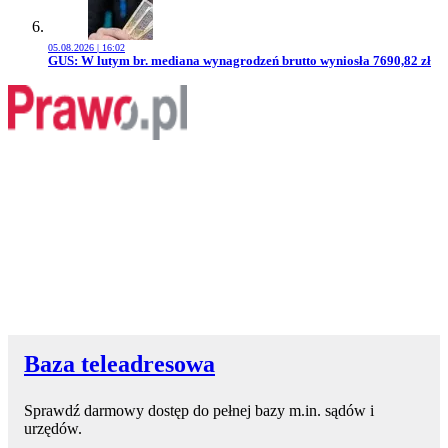
05.08.2026 | 16:02
Przejdź do artykułu:
GUS: W lutym br. mediana wynagrodzeń brutto wyniosła 7690,82 zł
Baza teleadresowa
Sprawdź darmowy dostęp do pełnej bazy m.in. sądów i
urzędów.