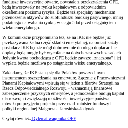
fundusze inwestycyjne otwarte, powstałe z przekształcenia OFE,
będą inwestowały na rynku kapitałowym z odpowiednim
określeniem poziomu ryzyka. Będzie też specjalny mechanizm
przenoszenia aktywów do subfunduszu bardziej pasywnego, mniej
podatnego na wahania rynku, w ciągu 5 lat przed osiągnięciem
wieku emerytalnego.
W komunikacie przypomniano też, że na IKE nie będzie już
przekazywana żadna część składki emerytalnej, natomiast każdy
posiadacz IKE będzie mógł dobrowolnie do niego dopłacać i te
dopłaty będą mogły być wycofane na dotychczasowych zasadach.
Jedynie kwota pochodząca z OFE będzie zawsze „znaczona” i jej
wypłata będzie możliwa po osiągnięciu wieku emerytalnego.
Zakładamy, że IKE staną się dla Polaków powszechnym
instrumentem oszczędzania na emeryturę. Łącznie z Pracowniczymi
Planami Kapitałowymi wpisują się w jeden z filarów Strategii na
Rzecz Odpowiedzialnego Rozwoju – wzmacniają finansowe
zabezpieczenie przyszłych emerytów, a jednocześnie budują kapitał
dla rozwoju i zwiększają możliwości inwestycyjne państwa –
mówiła po przyjęciu projektu przez rząd minister funduszy i
polityki regionalnej Małgorzata Jarosińska-Jedynak.
Czytaj również:
Dylemat wagonika OFE