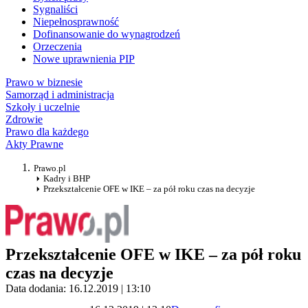
Sygnaliści
Niepełnosprawność
Dofinansowanie do wynagrodzeń
Orzeczenia
Nowe uprawnienia PIP
Prawo w biznesie
Samorząd i administracja
Szkoły i uczelnie
Zdrowie
Prawo dla każdego
Akty Prawne
Prawo.pl
Kadry i BHP
Przekształcenie OFE w IKE – za pół roku czas na decyzje
Przekształcenie OFE w IKE – za pół roku
czas na decyzje
Data dodania: 16.12.2019 | 13:10