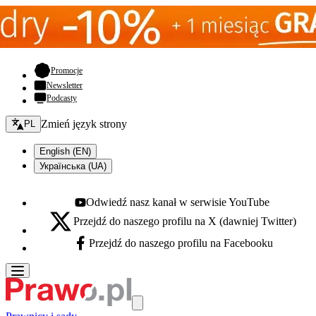
- otwiera się w nowej karcie
Promocje
Newsletter
Podcasty
Zmień język - bieżący:
Zmień język strony
PL
English (EN)
Українська (UA)
Odwiedź nasz kanał w serwisie YouTube
Youtube - otwiera się w nowej karcie
Przejdź do naszego profilu na X (dawniej Twitter)
X - otwiera się w nowej karcie
Przejdź do naszego profilu na Facebooku
Facebook - otwiera się w nowej karcie