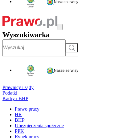
Nasze serwisy
Wyszukiwarka
Szukaj
Nasze serwisy
Prawnicy i sądy
Podatki
Kadry i BHP
Prawo pracy
HR
BHP
Ubezpieczenia społeczne
PPK
Rynek pracy