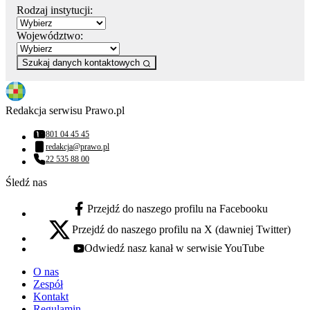
Rodzaj instytucji:
Województwo:
Szukaj danych kontaktowych
Redakcja serwisu Prawo.pl
801 04 45 45
Numer telefonu:
redakcja@prawo.pl
Adres email:
22 535 88 00
Numer telefonu:
Śledź nas
Przejdź do naszego profilu na Facebooku
facebook - otwiera się w nowej karcie
Przejdź do naszego profilu na X (dawniej Twitter)
x - otwiera się w nowej karcie
Odwiedź nasz kanał w serwisie YouTube
youtube - otwiera się w nowej karcie
O nas
Zespół
Kontakt
Regulamin