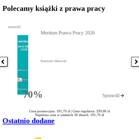
Polecamy książki z prawa pracy
Przejdź do: Meritum Prawo Pracy 2026, Kazimierz Jaśkowski - otw
NOWOŚĆ
Meritum Prawo Pracy 2026
Kazimierz Jaśkowski
Poprzednia książka
N
70%
Sprawdź
Rabatu
Cena promocyjna: 101,70 zł |
Cena regularna: 339,00 zł
Najniższa cena w ostatnich 30 dniach: 101,70 zł
Ostatnio dodane