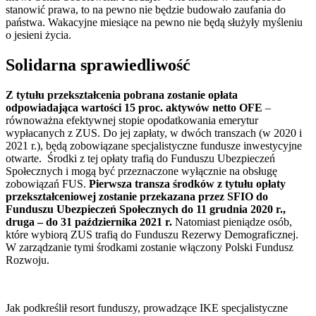
stanowić prawa, to na pewno nie będzie budowało zaufania do
państwa. Wakacyjne miesiące na pewno nie będą służyły myśleniu
o jesieni życia.
Solidarna sprawiedliwość
Z tytułu przekształcenia pobrana zostanie opłata
odpowiadająca wartości 15 proc. aktywów netto OFE
–
równoważna efektywnej stopie opodatkowania emerytur
wypłacanych z ZUS. Do jej zapłaty, w dwóch transzach (w 2020 i
2021 r.), będą zobowiązane specjalistyczne fundusze inwestycyjne
otwarte. Środki z tej opłaty trafią do Funduszu Ubezpieczeń
Społecznych i mogą być przeznaczone wyłącznie na obsługę
zobowiązań FUS.
Pierwsza transza środków z tytułu opłaty
przekształceniowej zostanie przekazana przez SFIO do
Funduszu Ubezpieczeń Społecznych do 11 grudnia 2020 r.,
druga – do 31 października 2021 r.
Natomiast pieniądze osób,
które wybiorą ZUS trafią do Funduszu Rezerwy Demograficznej.
W zarządzanie tymi środkami zostanie włączony Polski Fundusz
Rozwoju.
Jak podkreślił resort funduszy, prowadzące IKE specjalistyczne