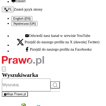
Podcasty
Zmień język - bieżący:
Zmień język strony
PL
English (EN)
Українська (UA)
Odwiedź nasz kanał w serwisie YouTube
Youtube - otwiera się w nowej karcie
Przejdź do naszego profilu na X (dawniej Twitter)
X - otwiera się w nowej karcie
Przejdź do naszego profilu na Facebooku
Facebook - otwiera się w nowej karcie
Wyszukiwarka
Szukaj
Moje Prawo.pl
- rejestracja i logowanie do serwisu