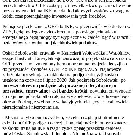
na rachunkach w OFE zostały już niewielkie kwoty. Umożliwienie
pozostawienia ich na IKE, nie da dodatkowych zysków z uwagi na
krótki czas potencjalnego inwestowania tych środków.
Pieniądze przekazane z OFE do IKE, w przeciwieństwie do tych w
ZUS, będą podlegały dziedziczeniu, a po osiągnięciu wieku
emerytalnego będą mogły być wypłacone w całości bądź w ratach i
będą wówczas wolne od jakichkolwiek podatków.
Oskar Sobolewski, prawnik w Kancelarii Wojewódka i Wspólnicy,
ekspert Instytutu Emerytalnego zauważa, iż projektodawca zmian w
OFE przedstawił zmieniony harmonogram na podjęcie decyzji co
do przyszłości środków z OFE do IKE bądź ZUS. Najnowsze
założenia przewidują, że okienko na podjęcie decyzji zostało
ustalone na czerwiec i lipiec 2020. Jak podkreśla Sobolewski, po
pierwsze
okres na podjęcie tak poważnej i decydującej o
przyszłości emerytalnej jest bardzo krótki
, powinien on wynosić
co najmniej pół roku albo rok, należy apelować o wydłużenie tego
okresu. Po drugie wybranie wakacyjnych miesięcy jest całkowicie
nieracjonalne i niezrozumiałe.
- Można to tylko tłumaczyć tym, że celem rządu jest utrudnienie
członkom OFE podjęcia decyzji. Pamiętajmy że bierność oznacza,
że środki trafią na IKE a rząd uzyska opłatę przekształceniową –
mówi Oskar Sobolewski. I dodaje: - Nie można w taki sposób