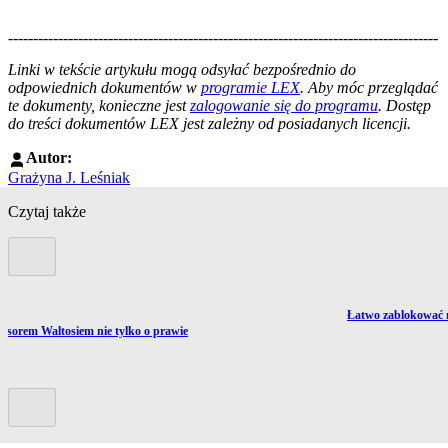
--------------------------------------------------------------------------------------
--------------------------------------------------------
Linki w tekście artykułu mogą odsyłać bezpośrednio do
odpowiednich dokumentów w
programie LEX
. Aby móc przeglądać
te dokumenty, konieczne jest
zalogowanie się do programu
. Dostęp
do treści dokumentów LEX jest zależny od posiadanych licencji.
Autor:
Grażyna J. Leśniak
Czytaj także
Poprzedni slide
Przejdź do artykułu
Łatwo zablokować 
ź do artykułu:
fesorem Waltosiem nie tylko o prawie
Kolejny slide