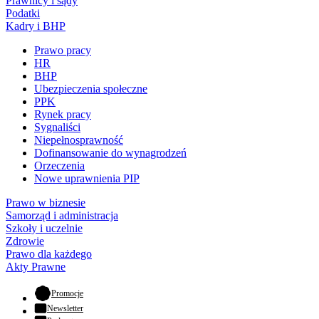
Prawnicy i sądy
Podatki
Kadry i BHP
Prawo pracy
HR
BHP
Ubezpieczenia społeczne
PPK
Rynek pracy
Sygnaliści
Niepełnosprawność
Dofinansowanie do wynagrodzeń
Orzeczenia
Nowe uprawnienia PIP
Prawo w biznesie
Samorząd i administracja
Szkoły i uczelnie
Zdrowie
Prawo dla każdego
Akty Prawne
- otwiera się w nowej karcie
Promocje
Newsletter