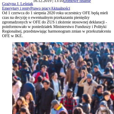
16.12.2019 | 13:10
Domowe finanse
Grażyna J. Leśniak
Emerytury i renty
Prawo pracy
Aktualności
Od 1 czerwca do 1 sierpnia 2020 roku uczestnicy OFE będą mieli
czas na decyzję o ewentualnym przekazaniu pieniędzy
zgromadzonych w OFE do ZUS i złożenie stosownej deklaracji -
poinformowało w poniedziałek Ministerstwo Funduszy i Polityki
Regionalnej, przedstawiając harmonogram zmian w przekształceniu
OFE w IKE.