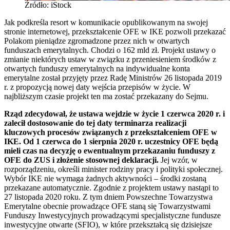
Źródło: iStock
Jak podkreśla resort w komunikacie opublikowanym na swojej
stronie internetowej, przekształcenie OFE w IKE pozwoli przekazać
Polakom pieniądze zgromadzone przez nich w otwartych
funduszach emerytalnych. Chodzi o 162 mld zł. Projekt ustawy o
zmianie niektórych ustaw w związku z przeniesieniem środków z
otwartych funduszy emerytalnych na indywidualne konta
emerytalne został przyjęty przez Radę Ministrów 26 listopada 2019
r. z propozycją nowej daty wejścia przepisów w życie. W
najbliższym czasie projekt ten ma zostać przekazany do Sejmu.
Rząd zdecydował, że ustawa wejdzie w życie 1 czerwca 2020 r. i
zalecił dostosowanie do tej daty terminarza realizacji
kluczowych procesów związanych z przekształceniem OFE w
IKE. Od 1 czerwca do 1 sierpnia 2020 r. uczestnicy OFE będą
mieli czas na decyzję o ewentualnym przekazaniu funduszy z
OFE do ZUS i złożenie stosownej deklaracji.
Jej wzór, w
rozporządzeniu, określi minister rodziny pracy i polityki społecznej.
Wybór IKE nie wymaga żadnych aktywności – środki zostaną
przekazane automatycznie. Zgodnie z projektem ustawy nastąpi to
27 listopada 2020 roku. Z tym dniem Powszechne Towarzystwa
Emerytalne obecnie prowadzące OFE staną się Towarzystwami
Funduszy Inwestycyjnych prowadzącymi specjalistyczne fundusze
inwestycyjne otwarte (SFIO), w które przekształcą się dzisiejsze