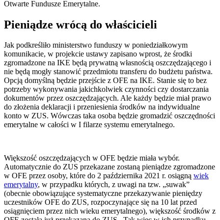
Otwarte Fundusze Emerytalne.
Pieniądze wrócą do właścicieli
Jak podkreśliło ministerstwo funduszy w poniedziałkowym
komunikacie, w projekcie ustawy zapisano wprost, że środki
zgromadzone na IKE będą prywatną własnością oszczędzającego i
nie będą mogły stanowić przedmiotu transferu do budżetu państwa.
Opcją domyślną będzie przejście z OFE na IKE. Stanie się to bez
potrzeby wykonywania jakichkolwiek czynności czy dostarczania
dokumentów przez oszczędzających. Ale każdy będzie miał prawo
do złożenia deklaracji i przeniesienia środków na indywidualne
konto w ZUS. Wówczas taka osoba będzie gromadzić oszczędności
emerytalne w całości w I filarze systemu emerytalnego.
Większość oszczędzających w OFE będzie miała wybór.
Automatycznie do ZUS przekazane zostaną pieniądze zgromadzone
w OFE przez osoby, które do 2 października 2021 r. osiągną
wiek
emerytalny
, w przypadku których, z uwagi na tzw. „suwak”
(obecnie obowiązujące systematyczne przekazywanie pieniędzy
uczestników OFE do ZUS, rozpoczynające się na 10 lat przed
osiągnięciem przez nich wieku emerytalnego), większość środków z
OFE została już przekazana do ZUS. Tak więc w ich przypadku,