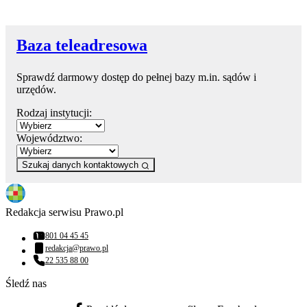
Baza teleadresowa
Sprawdź darmowy dostęp do pełnej bazy m.in. sądów i
urzędów.
Rodzaj instytucji:
Województwo:
Szukaj danych kontaktowych
Redakcja serwisu Prawo.pl
801 04 45 45
Numer telefonu:
redakcja@prawo.pl
Adres email:
22 535 88 00
Numer telefonu:
Śledź nas