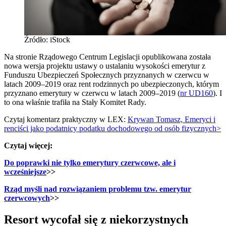
Źródło: iStock
Na stronie Rządowego Centrum Legislacji opublikowana została
nowa wersja projektu ustawy o ustalaniu wysokości emerytur z
Funduszu Ubezpieczeń Społecznych przyznanych w czerwcu w
latach 2009–2019 oraz rent rodzinnych po ubezpieczonych, którym
przyznano emerytury w czerwcu w latach 2009–2019 (
nr UD160
). I
to ona właśnie trafiła na Stały Komitet Rady.
Czytaj komentarz praktyczny w LEX:
Krywan Tomasz, Emeryci i
renciści jako podatnicy podatku dochodowego od osób fizycznych>
Czytaj więcej:
Do poprawki nie tylko emerytury czerwcowe, ale i
wcześniejsze
>>
Rząd myśli nad rozwiązaniem problemu tzw. emerytur
czerwcowych
>>
Resort wycofał się z niekorzystnych