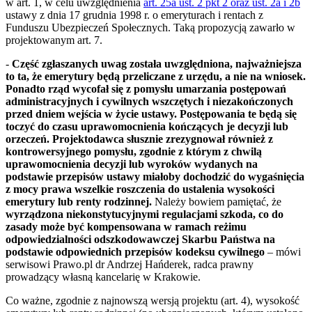
w art. 1, w celu uwzględnienia
art. 25a ust. 2 pkt 2 oraz ust. 2a i 2b
ustawy z dnia 17 grudnia 1998 r. o emeryturach i rentach z
Funduszu Ubezpieczeń Społecznych. Taką propozycją zawarło w
projektowanym art. 7.
-
Część zgłaszanych uwag została uwzględniona, najważniejsza
to ta, że emerytury będą przeliczane z urzędu, a nie na wniosek.
Ponadto rząd wycofał się z pomysłu umarzania postępowań
administracyjnych i cywilnych wszczętych i niezakończonych
przed dniem wejścia w życie ustawy. Postępowania te będą się
toczyć do czasu uprawomocnienia kończących je decyzji lub
orzeczeń. Projektodawca słusznie zrezygnował również z
kontrowersyjnego pomysłu, zgodnie z którym z chwilą
uprawomocnienia decyzji lub wyroków wydanych na
podstawie przepisów ustawy miałoby dochodzić do wygaśnięcia
z mocy prawa wszelkie roszczenia do ustalenia wysokości
emerytury lub renty rodzinnej.
Należy bowiem pamiętać, że
wyrządzona niekonstytucyjnymi regulacjami szkoda, co do
zasady może być kompensowana w ramach reżimu
odpowiedzialności odszkodowawczej Skarbu Państwa na
podstawie odpowiednich przepisów kodeksu cywilnego
– mówi
serwisowi Prawo.pl dr Andrzej Hańderek, radca prawny
prowadzący własną kancelarię w Krakowie.
Co ważne, zgodnie z najnowszą wersją projektu (art. 4), wysokość