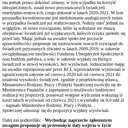
ma jednak prawo dokonać zmiany, w tym wypadku na korzyść
ubezpieczonych, zasad nowo przyznawanych świadczeń
emerytalno-rentowych, czego dokonał w latach 2020-2021. W tym
przypadku kwestionowane jest niedokonanie analogicznych zmian
w przypadku świadczeń już realizowanych. Należy mieć jednak na
względzie, że nowe rozwiązania, które są wdrażane nie muszą
obejmować świadczeń już wypłacanych, których ryzyka spełniły się
przed laty. Mając jednak na uwadze społeczne poczucie
sprawiedliwości proponuje się zastosowanie nowych rozwiązań do
świadczeń przyznanych również w latach 2009-2019, w zakresie
uwzględniającym możliwości Funduszu Ubezpieczeń Społecznych
oraz budżetu państwa, a więc w zakresie wypłaty na bieżąco
świadczeń w nowej wysokości, bez wyrównań. Jednocześnie mając
na uwadze zaproponowane przez RCL wprowadzenie wyrównań w
ograniczonym zakresie od czerwca 2020 lub od czerwca 2021 do
ustalenia wysokości świadczeń, zgodnie z projektowaną ustawą,
Ministerstwo Rodziny, Pracy i Polityki Społecznej zwróciło się do
Ministerstwa Finansów z zapytaniem o możliwości budżetowe
realizacji tej propozycji, ponieważ wstępne wyliczenia wskazują iż
koszt takich wyrównań od czerwca 2021 r wyniósłby ok 0,9 mld zł
– napisało Ministerstwo Rodziny, Pracy i Polityki
Społecznej odnosząc się do propozycji wypłaty wyrównań.
Dalej zaś podkreśliło: -
Wychodząc naprzeciw zgłoszonym
uwagom proponuje się przesunięcie daty wejścia w życie