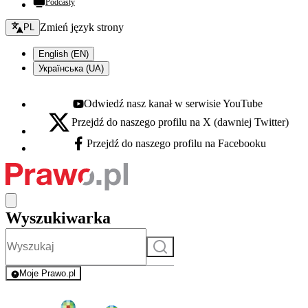
Podcasty
Zmień język - bieżący:
Zmień język strony
PL
English (EN)
Українська (UA)
Odwiedź nasz kanał w serwisie YouTube
Youtube - otwiera się w nowej karcie
Przejdź do naszego profilu na X (dawniej Twitter)
X - otwiera się w nowej karcie
Przejdź do naszego profilu na Facebooku
Facebook - otwiera się w nowej karcie
Wyszukiwarka
Szukaj
Moje Prawo.pl
- rejestracja i logowanie do serwisu