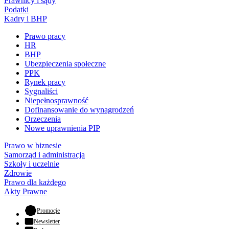
Prawnicy i sądy
Podatki
Kadry i BHP
Prawo pracy
HR
BHP
Ubezpieczenia społeczne
PPK
Rynek pracy
Sygnaliści
Niepełnosprawność
Dofinansowanie do wynagrodzeń
Orzeczenia
Nowe uprawnienia PIP
Prawo w biznesie
Samorząd i administracja
Szkoły i uczelnie
Zdrowie
Prawo dla każdego
Akty Prawne
- otwiera się w nowej karcie
Promocje
Newsletter