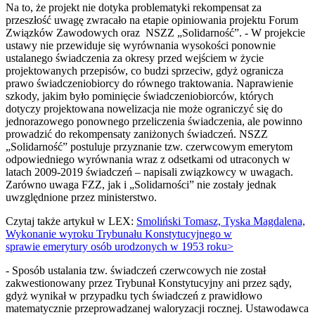
Na to, że projekt nie dotyka problematyki rekompensat za
przeszłość uwagę zwracało na etapie opiniowania projektu Forum
Związków Zawodowych oraz NSZZ „Solidarność”. - W projekcie
ustawy nie przewiduje się wyrównania wysokości ponownie
ustalanego świadczenia za okresy przed wejściem w życie
projektowanych przepisów, co budzi sprzeciw, gdyż ogranicza
prawo świadczeniobiorcy do równego traktowania. Naprawienie
szkody, jakim było pominięcie świadczeniobiorców, których
dotyczy projektowana nowelizacja nie może ograniczyć się do
jednorazowego ponownego przeliczenia świadczenia, ale powinno
prowadzić do rekompensaty zaniżonych świadczeń. NSZZ
„Solidarność” postuluje przyznanie tzw. czerwcowym emerytom
odpowiedniego wyrównania wraz z odsetkami od utraconych w
latach 2009-2019 świadczeń – napisali związkowcy w uwagach.
Zarówno uwaga FZZ, jak i „Solidarności” nie zostały jednak
uwzględnione przez ministerstwo.
Czytaj także artykuł w LEX:
Smoliński Tomasz, Tyska Magdalena,
Wykonanie wyroku Trybunału Konstytucyjnego w
sprawie emerytury osób urodzonych w 1953 roku>
- Sposób ustalania tzw. świadczeń czerwcowych nie został
zakwestionowany przez Trybunał Konstytucyjny ani przez sądy,
gdyż wynikał w przypadku tych świadczeń z prawidłowo
matematycznie przeprowadzanej waloryzacji rocznej. Ustawodawca