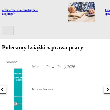
ź do artykułu:
Prze
ci czerwcowi ofiarami kryzysu
Eme
ytucyjnego?
spr
Kolejny slide
Polecamy książki z prawa pracy
Przejdź do: Meritum Prawo Pracy 2026, Kazimierz Jaśkowski - otw
NOWOŚĆ
Meritum Prawo Pracy 2026
Kazimierz Jaśkowski
Poprzednia książka
N