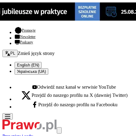
- otwiera się w nowej karcie
Promocje
Newsletter
Podcasty
Zmień język - bieżący:
Zmień język strony
PL
English (EN)
Українська (UA)
Odwiedź nasz kanał w serwisie YouTube
Youtube - otwiera się w nowej karcie
Przejdź do naszego profilu na X (dawniej Twitter)
X - otwiera się w nowej karcie
Przejdź do naszego profilu na Facebooku
Facebook - otwiera się w nowej karcie