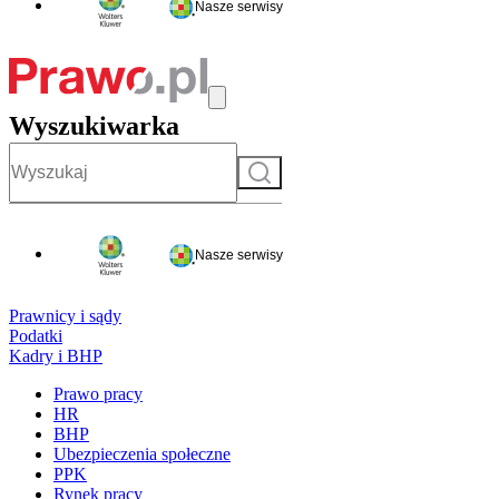
Nasze serwisy
Wyszukiwarka
Szukaj
Nasze serwisy
Prawnicy i sądy
Podatki
Kadry i BHP
Prawo pracy
HR
BHP
Ubezpieczenia społeczne
PPK
Rynek pracy