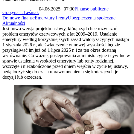
04.06.2025 | 07:30
Finanse publiczne
Grażyna J. Leśniak
Domowe finanse
Emerytury i renty
Ubezpieczenia społeczne
Aktualności
Jest nowa wersja projektu ustawy, którą rząd chce rozwiązać
problem emerytów czerwcowych z lat 2009–2019. Ustalenie
emerytury według korzystniejszych zasad waloryzacyjnych nastąpi
1 stycznia 2026 r., ale świadczenie w nowej wysokości będzie
przysługiwać im już od 1 lipca 2025 r. i za ten okres dostaną
wyrównanie. Co ważne, postępowania administracyjne i cywilne w
sprawie ustalenia wysokości emerytury lub renty rodzinnej,
wszczęte i niezakończone przed dniem wejścia w życie tej ustawy,
będą toczyć się do czasu uprawomocnienia się kończących je
decyzji lub orzeczeń.