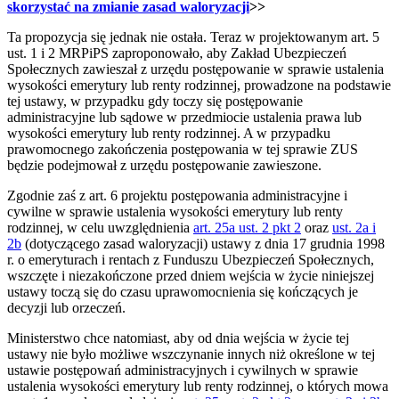
skorzystać na zmianie zasad waloryzacji
>>
Ta propozycja się jednak nie ostała. Teraz w projektowanym art. 5
ust. 1 i 2 MRPiPS zaproponowało, aby Zakład Ubezpieczeń
Społecznych zawieszał z urzędu postępowanie w sprawie ustalenia
wysokości emerytury lub renty rodzinnej, prowadzone na podstawie
tej ustawy, w przypadku gdy toczy się postępowanie
administracyjne lub sądowe w przedmiocie ustalenia prawa lub
wysokości emerytury lub renty rodzinnej. A w przypadku
prawomocnego zakończenia postępowania w tej sprawie ZUS
będzie podejmował z urzędu postępowanie zawieszone.
Zgodnie zaś z art. 6 projektu postępowania administracyjne i
cywilne w sprawie ustalenia wysokości emerytury lub renty
rodzinnej, w celu uwzględnienia
art. 25a ust. 2 pkt 2
oraz
ust. 2a i
2b
(dotyczącego zasad waloryzacji) ustawy z dnia 17 grudnia 1998
r. o emeryturach i rentach z Funduszu Ubezpieczeń Społecznych,
wszczęte i niezakończone przed dniem wejścia w życie niniejszej
ustawy toczą się do czasu uprawomocnienia się kończących je
decyzji lub orzeczeń.
Ministerstwo chce natomiast, aby od dnia wejścia w życie tej
ustawy nie było możliwe wszczynanie innych niż określone w tej
ustawie postępowań administracyjnych i cywilnych w sprawie
ustalenia wysokości emerytury lub renty rodzinnej, o których mowa