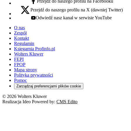
Przejdź do naszego profilu na Facebooku
facebook - otwiera się w nowej karcie
Przejdź do naszego profilu na X (dawniej Twitter)
x - otwiera się w nowej karcie
Odwiedź nasz kanał w serwisie YouTube
youtube - otwiera się w nowej karcie
O nas
Zespół
Kontakt
Regulamin
Księgarnia Profinfo.pl
Wolters Kluwer
FEPI
FPOP
Mapa strony
Polityka prywatności
Pomoc
Zarządzaj preferencjami plików cookie
© 2026 Wolters Kluwer
Realizacja Ideo Powered by:
CMS Edito