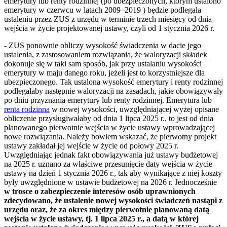
emerytury lub renty rodzinnej (po ubezpieczonych, którym ustalono
emerytury w czerwcu w latach 2009–2019 ) będzie podlegała
ustaleniu przez ZUS z urzędu w terminie trzech miesięcy od dnia
wejścia w życie projektowanej ustawy, czyli od 1 stycznia 2026 r.
- ZUS ponownie obliczy wysokość świadczenia w dacie jego
ustalenia, z zastosowaniem rozwiązania, że waloryzacji składek
dokonuje się w taki sam sposób, jak przy ustalaniu wysokości
emerytury w maju danego roku, jeżeli jest to korzystniejsze dla
ubezpieczonego. Tak ustalona wysokość emerytury i renty rodzinnej
podlegałaby następnie waloryzacji na zasadach, jakie obowiązywały
po dniu przyznania emerytury lub renty rodzinnej. Emerytura lub
renta rodzinna
w nowej wysokości, uwzględniającej wyżej opisane
obliczenie przysługiwałaby od dnia 1 lipca 2025 r., to jest od dnia
planowanego pierwotnie wejścia w życie ustawy wprowadzającej
nowe rozwiązania. Należy bowiem wskazać, że pierwotny projekt
ustawy zakładał jej wejście w życie od połowy 2025 r.
Uwzględniając jednak fakt obowiązywania już ustawy budżetowej
na 2025 r. uznano za właściwe przesunięcie daty wejścia w życie
ustawy na dzień 1 stycznia 2026 r., tak aby wynikające z niej koszty
były uwzględnione w ustawie budżetowej na 2026 r. Jednocześnie
w trosce o zabezpieczenie interesów osób uprawnionych
zdecydowano, że ustalenie nowej wysokości świadczeń nastąpi z
urzędu oraz, że za okres między pierwotnie planowaną datą
wejścia w życie ustawy, tj. 1 lipca 2025 r., a datą w której