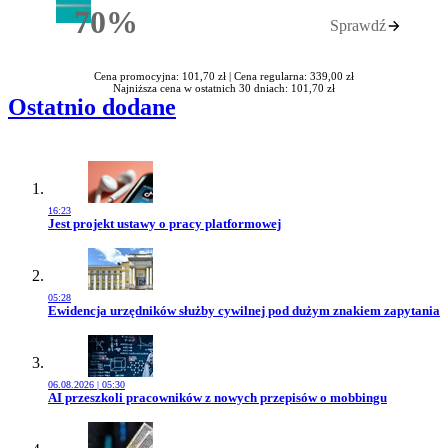
70%
Sprawdź
Rabatu
Cena promocyjna: 101,70 zł |
Cena regularna: 339,00 zł
Najniższa cena w ostatnich 30 dniach: 101,70 zł
Ostatnio dodane
16:23
Przejdź do artykułu:
Jest projekt ustawy o pracy platformowej
05:28
Przejdź do artykułu:
Ewidencja urzędników służby cywilnej pod dużym znakiem zapytania
06.08.2026 | 05:30
Przejdź do artykułu:
AI przeszkoli pracowników z nowych przepisów o mobbingu