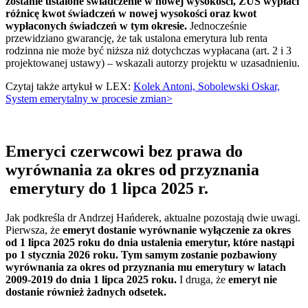
zostanie ustalone świadczenie w nowej wysokości, ZUS wypłaci
różnicę kwot świadczeń w nowej wysokości oraz kwot
wypłaconych świadczeń w tym okresie.
Jednocześnie
przewidziano gwarancję, że tak ustalona emerytura lub renta
rodzinna nie może być niższa niż dotychczas wypłacana (art. 2 i 3
projektowanej ustawy) – wskazali autorzy projektu w uzasadnieniu.
Czytaj także artykuł w LEX:
Kolek Antoni, Sobolewski Oskar,
System emerytalny w procesie zmian>
Emeryci czerwcowi bez prawa do
wyrównania za okres od przyznania
emerytury do 1 lipca 2025 r.
Jak podkreśla dr Andrzej Hańderek, aktualne pozostają dwie uwagi.
Pierwsza, że
emeryt dostanie wyrównanie wyłączenie za okres
od 1 lipca 2025 roku do dnia ustalenia emerytur, które nastąpi
po 1 stycznia 2026 roku. Tym samym zostanie pozbawiony
wyrównania za okres od przyznania mu emerytury w latach
2009-2019 do dnia 1 lipca 2025 roku.
I druga, że
emeryt nie
dostanie również żadnych odsetek.