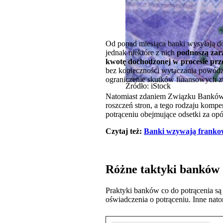
Od ponad miesiąca banki wysyłają do
jednak niektóre z nich
podnoszą zar
kwotę dochodzonej w procesie prz
bez konieczności wytaczania powództ
ograniczenie skutków finansowych 
Źródło: iStock
Natomiast zdaniem Związku Banków P
roszczeń stron, a tego rodzaju komp
potrąceniu obejmujące odsetki za opó
Czytaj też:
Banki wzywają frankow
Różne taktyki banków
Praktyki banków co do potrącenia są 
oświadczenia o potrąceniu. Inne nato