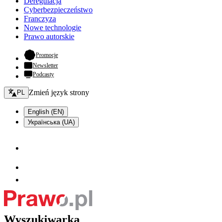
Deregulacja
Cyberbezpieczeństwo
Franczyza
Nowe technologie
Prawo autorskie
- otwiera się w nowej karcie
Promocje
Newsletter
Podcasty
Zmień język - bieżący:
Zmień język strony
PL
English (EN)
Українська (UA)
Wyszukiwarka