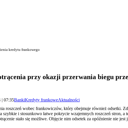
nienia kredytu frankowego
otrącenia przy okazji przerwania biegu pr
 | 07:35
Banki
Kredyty frankowe
Aktualności
ącenia roszczeń wobec frankowiczów, który obejmuje również odsetki.
a szybkie i stosunkowo łatwe pokrycie wzajemnych roszczeń stron, a 
rącenie stało się możliwe. Objęcie nim odsetek za opóźnienie nie jes