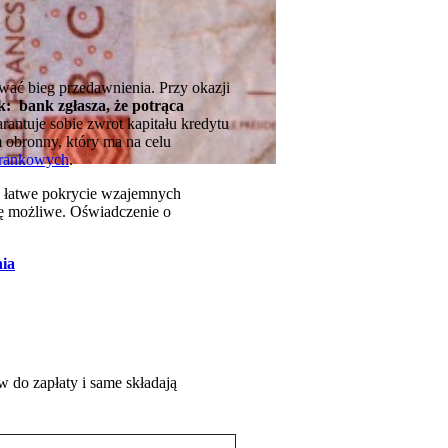
wać bieg przedawnienia. Przy okazji
k: bank zgłasza, że potrąca
antuje sobie zwrot kapitału kredytu
 obronny, który ma na celu
frankowych
.
o łatwe pokrycie wzajemnych
ię możliwe. Oświadczenie o
nia
w do zapłaty i same składają