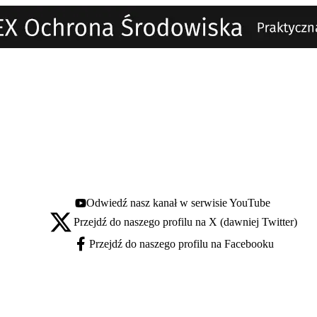
Odwiedź nasz kanał w serwisie YouTube
Youtube - otwiera się w nowej karcie
Przejdź do naszego profilu na X (dawniej Twitter)
X - otwiera się w nowej karcie
Przejdź do naszego profilu na Facebooku
Facebook - otwiera się w nowej karcie