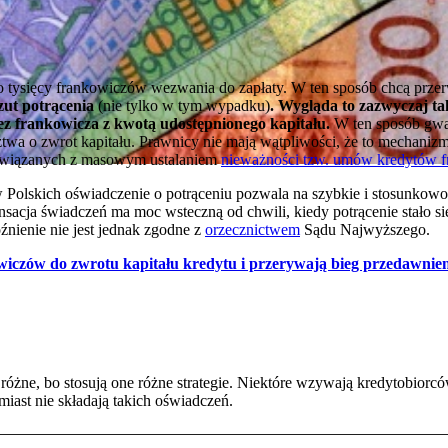
 tysięcy frankowiczów wezwania do zapłaty. W ten sposób chcą przer
zut potrącenia
(nie tylko w tym wypadku)
. Wygląda to zazwyczaj ta
ez frankowicza z kwotą udostępnionego kapitału.
W ten sposób gwar
wa o zwrot kapitału. Prawnicy nie mają wątpliwości, że to mechanizm
związanych z masowym ustalaniem
nieważności tzw. umów kredytów 
olskich oświadczenie o potrąceniu pozwala na szybkie i stosunkow
ensacja świadczeń ma moc wsteczną od chwili, kiedy potrącenie stało s
źnienie nie jest jednak zgodne z
orzecznictwem
Sądu Najwyższego.
iczów do zwrotu kapitału kredytu i przerywają bieg przedawnie
różne, bo stosują one różne strategie. Niektóre wzywają kredytobiorcó
miast nie składają takich oświadczeń.