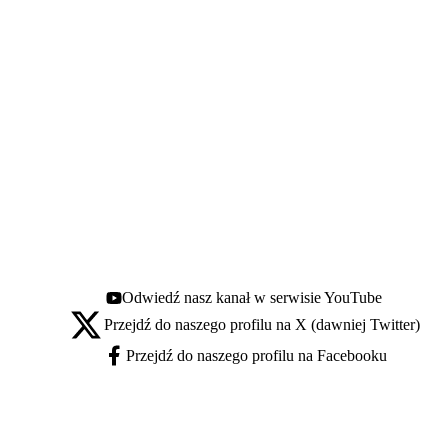
Odwiedź nasz kanał w serwisie YouTube
Youtube - otwiera się w nowej karcie
Przejdź do naszego profilu na X (dawniej Twitter)
X - otwiera się w nowej karcie
Przejdź do naszego profilu na Facebooku
Facebook - otwiera się w nowej karcie