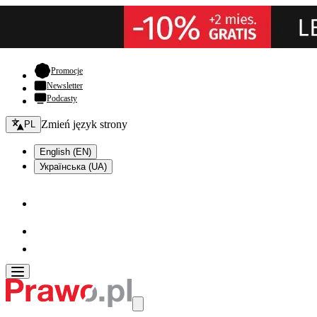
- otwiera się w nowej karcie
Promocje
Newsletter
Podcasty
Zmień język - bieżący:
Zmień język strony
PL
English (EN)
Українська (UA)