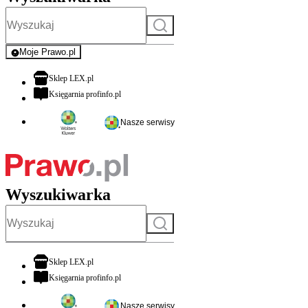
Szukaj
Moje Prawo.pl
- rejestracja i logowanie do serwisu
otwiera się w nowej karcie
Sklep LEX.pl
otwiera się w nowej karcie
Księgarnia profinfo.pl
Nasze serwisy
Wyszukiwarka
Szukaj
otwiera się w nowej karcie
Sklep LEX.pl
otwiera się w nowej karcie
Księgarnia profinfo.pl
Nasze serwisy