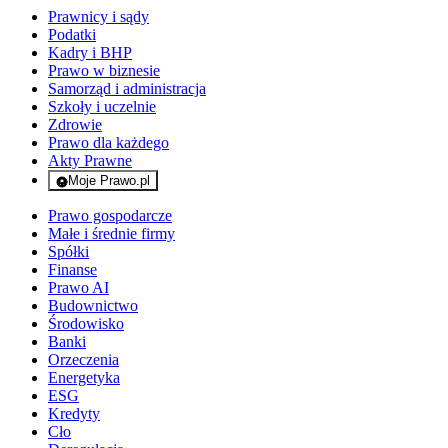
Prawnicy i sądy
Podatki
Kadry i BHP
Prawo w biznesie
Samorząd i administracja
Szkoły i uczelnie
Zdrowie
Prawo dla każdego
Akty Prawne
Moje Prawo.pl
- rejestracja i logowanie do serwisu
Prawo gospodarcze
Małe i średnie firmy
Spółki
Finanse
Prawo AI
Budownictwo
Środowisko
Banki
Orzeczenia
Energetyka
ESG
Kredyty
Cło