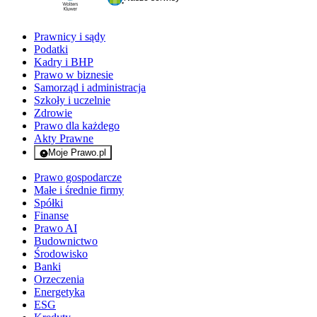
Prawnicy i sądy
Podatki
Kadry i BHP
Prawo w biznesie
Samorząd i administracja
Szkoły i uczelnie
Zdrowie
Prawo dla każdego
Akty Prawne
Moje Prawo.pl
- rejestracja i logowanie do serwisu
Prawo gospodarcze
Małe i średnie firmy
Spółki
Finanse
Prawo AI
Budownictwo
Środowisko
Banki
Orzeczenia
Energetyka
ESG