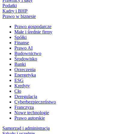
Prawnicy i sądy
Podatki
Kadry i BHP
Prawo w biznesie
Prawo gospodarcze
Małe i średnie firmy
Spółki
Finanse
Prawo AI
Budownictwo
Środowisko
Banki
Orzeczenia
Energetyka
ESG
Kredyty
Cło
Deregulacja
Cyberbezpieczeństwo
Franczyza
Nowe technologie
Prawo autorskie
Samorząd i administracja
Szkoły i uczelnie