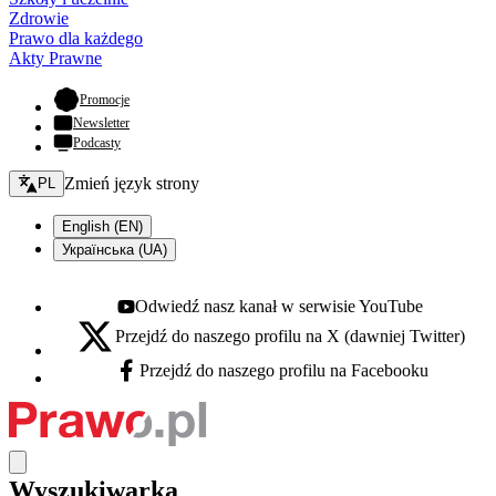
Zdrowie
Prawo dla każdego
Akty Prawne
- otwiera się w nowej karcie
Promocje
Newsletter
Podcasty
Zmień język - bieżący:
Zmień język strony
PL
English (EN)
Українська (UA)
Odwiedź nasz kanał w serwisie YouTube
Youtube - otwiera się w nowej karcie
Przejdź do naszego profilu na X (dawniej Twitter)
X - otwiera się w nowej karcie
Przejdź do naszego profilu na Facebooku
Facebook - otwiera się w nowej karcie
Wyszukiwarka