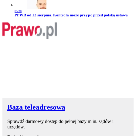
05:30
Przejdź do artykułu:
PPWR od 12 sierpnia. Kontrola może przyjść przed polską ustawą
Baza teleadresowa
Sprawdź darmowy dostęp do pełnej bazy m.in. sądów i
urzędów.