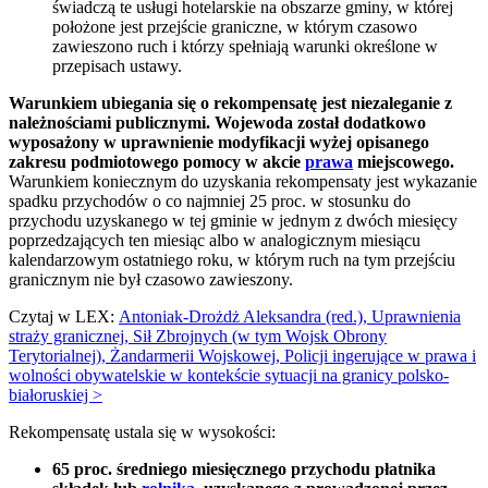
świadczą te usługi hotelarskie na obszarze gminy, w której
położone jest przejście graniczne, w którym czasowo
zawieszono ruch i którzy spełniają warunki określone w
przepisach ustawy.
Warunkiem ubiegania się o rekompensatę jest niezaleganie z
należnościami publicznymi. Wojewoda został dodatkowo
wyposażony w uprawnienie modyfikacji wyżej opisanego
zakresu podmiotowego pomocy w akcie
prawa
miejscowego.
Warunkiem koniecznym do uzyskania rekompensaty jest wykazanie
spadku przychodów o co najmniej 25 proc. w stosunku do
przychodu uzyskanego w tej gminie w jednym z dwóch miesięcy
poprzedzających ten miesiąc albo w analogicznym miesiącu
kalendarzowym ostatniego roku, w którym ruch na tym przejściu
granicznym nie był czasowo zawieszony.
Czytaj w LEX:
Antoniak-Drożdż Aleksandra (red.), Uprawnienia
straży granicznej, Sił Zbrojnych (w tym Wojsk Obrony
Terytorialnej), Żandarmerii Wojskowej, Policji ingerujące w prawa i
wolności obywatelskie w kontekście sytuacji na granicy polsko-
białoruskiej >
Rekompensatę ustala się w wysokości:
65 proc. średniego miesięcznego przychodu płatnika