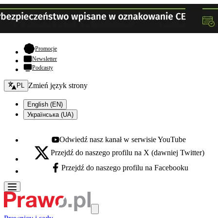
- otwiera się w nowej karcie
Promocje
Newsletter
Podcasty
Zmień język - bieżący:
Zmień język strony
PL
English (EN)
Українська (UA)
Odwiedź nasz kanał w serwisie YouTube
Youtube - otwiera się w nowej karcie
Przejdź do naszego profilu na X (dawniej Twitter)
X - otwiera się w nowej karcie
Przejdź do naszego profilu na Facebooku
Facebook - otwiera się w nowej karcie