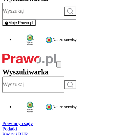
Szukaj
Moje Prawo.pl
- rejestracja i logowanie do serwisu
Nasze serwisy
Wyszukiwarka
Szukaj
Nasze serwisy
Prawnicy i sądy
Podatki
Kadry i BHP