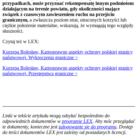
przypadkach, może przyznać rekompensatę innym podmiotom
działającym na terenie powiatu, gdy okoliczności mające
związek z czasowym zawieszeniem ruchu na przejściu
granicznym,
a zwłaszcza poziom strat, utraconych korzyści lub
ciężkie położenie materialne, wskazują, że wymagają tego względy
słuszności.
Czytaj też w LEX:
Kurzępa Bolesław, Karnoprawne aspekty ochrony polskiej granicy
państwowej. Wykroczenia graniczne >
Kurzępa Bolesław, Karnoprawne aspekty ochrony polskiej granicy
państwowej. Przestępstwa graniczne >
--------------------------------------------------------------------------------------
--------------------------------------------------------
Linki w tekście artykułu mogą odsyłać bezpośrednio do
odpowiednich dokumentów w
programie LEX
. Aby móc przeglądać
te dokumenty, konieczne jest
zalogowanie się do programu
. Dostęp
do treści dokumentów LEX jest zależny od posiadanych licencji.