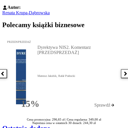
Autor:
Renata Krupa-Dąbrowska
Polecamy książki biznesowe
Przejdź do: Dyrektywa NIS2. Komentarz [PRZEDSPRZEDAŻ], Mateu
PRZEDSPRZEDAŻ
Dyrektywa NIS2. Komentarz
[PRZEDSPRZEDAŻ]
Poprzednia książka
N
Mateusz Jakubik, Rafał Prabucki
15%
Sprawdź
Rabatu
Cena promocyjna: 296,65 zł |
Cena regularna: 349,00 zł
Najniższa cena w ostatnich 30 dniach: 244,30 zł