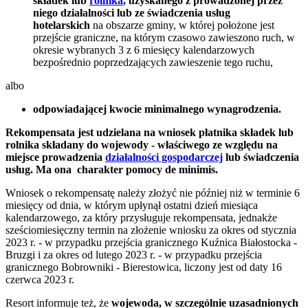
składek lub
rolnika
, uzyskanego z prowadzonej przez
niego działalności lub ze świadczenia usług
hotelarskich
na obszarze gminy, w której położone jest
przejście graniczne, na którym czasowo zawieszono ruch, w
okresie wybranych 3 z 6 miesięcy kalendarzowych
bezpośrednio poprzedzających zawieszenie tego ruchu,
albo
odpowiadającej kwocie minimalnego wynagrodzenia.
Rekompensata jest udzielana na wniosek płatnika składek lub
rolnika składany do wojewody - właściwego ze względu na
miejsce prowadzenia
działalności gospodarczej
lub świadczenia
usług. Ma ona charakter pomocy de minimis.
Wniosek o rekompensatę należy złożyć nie później niż w terminie 6
miesięcy od dnia, w którym upłynął ostatni dzień miesiąca
kalendarzowego, za który przysługuje rekompensata, jednakże
sześciomiesięczny termin na złożenie wniosku za okres od stycznia
2023 r. - w przypadku przejścia granicznego Kuźnica Białostocka -
Bruzgi i za okres od lutego 2023 r. - w przypadku przejścia
granicznego Bobrowniki - Bierestowica, liczony jest od daty 16
czerwca 2023 r.
Resort informuje też, że
wojewoda, w szczególnie uzasadnionych