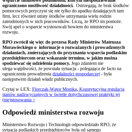
wsparcie finansowe podmiotom, którym niespodziewanie
ograniczono możliwość działalności.
Ostrzegają, że brak środków
pomocowych przyczyni się nie tylko do upadku działających tam
firm, lecz również utraty środków utrzymania wielu rodzin
zatrudnionych w nich pracowników. Liczą, że RPO im pomoże.
Swój apel o wsparcie wystosowali bowiem do ministerstwa
rozwoju.
RPO zwrócił się więc do prezesa Rady Ministrów Mateusza
Morawieckiego o informacje o rozważanych i prowadzonych
działaniach, zmierzających do przyznania wsparcia podlaskim
przedsiębiorcom oraz wskazanie terminu, w jakim można
spodziewać się udzielenia pomocy.
Jego zdaniem nie
ulega wątpliwości, że powstała sytuacja - polegająca de facto na
ograniczeniu prowadzenia
działalności gospodarczej
- była
następstwem działań władz publicznych.
Czytaj w LEX:
Florczak-Wątor Monika, Konstytucyjna regulacja
stanów nadzwyczajnych w świetle dotychczasowej praktyki jej
(nie)stosowania >
Odpowiedź ministerstwa rozwoju
Ministerstwo Rozwoju i Technologii odpowiedziało RPO, że
sytuacja podlaskich przedsiębiorców była od samego