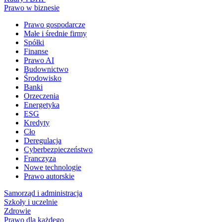
Prawo w biznesie
Prawo gospodarcze
Małe i średnie firmy
Spółki
Finanse
Prawo AI
Budownictwo
Środowisko
Banki
Orzeczenia
Energetyka
ESG
Kredyty
Cło
Deregulacja
Cyberbezpieczeństwo
Franczyza
Nowe technologie
Prawo autorskie
Samorząd i administracja
Szkoły i uczelnie
Zdrowie
Prawo dla każdego