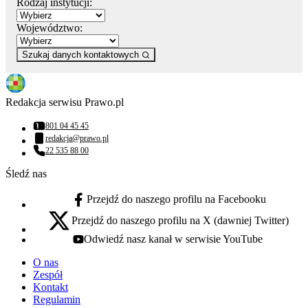
Rodzaj instytucji:
Województwo:
Szukaj danych kontaktowych
Redakcja serwisu Prawo.pl
801 04 45 45
Numer telefonu:
redakcja@prawo.pl
Adres email:
22 535 88 00
Numer telefonu:
Śledź nas
Przejdź do naszego profilu na Facebooku
facebook - otwiera się w nowej karcie
Przejdź do naszego profilu na X (dawniej Twitter)
x - otwiera się w nowej karcie
Odwiedź nasz kanał w serwisie YouTube
youtube - otwiera się w nowej karcie
O nas
Zespół
Kontakt
Regulamin