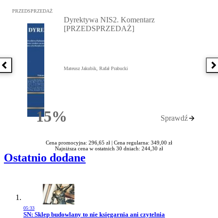
Przejdź do: Dyrektywa NIS2. Komentarz [PRZEDSPRZEDAŻ], Mateu
PRZEDSPRZEDAŻ
Dyrektywa NIS2. Komentarz
[PRZEDSPRZEDAŻ]
Poprzednia książka
N
Mateusz Jakubik, Rafał Prabucki
15%
Sprawdź
Rabatu
Cena promocyjna: 296,65 zł |
Cena regularna: 349,00 zł
Najniższa cena w ostatnich 30 dniach: 244,30 zł
Ostatnio dodane
05:33
Przejdź do artykułu:
SN: Sklep budowlany to nie księgarnia ani czytelnia