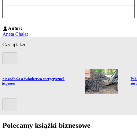
Autor:
Aneta Chałat
Czytaj także
Poprzedni slide
ź do artykułu:
Prze
a nie zadbała o świadectwo energetyczne?
Pań
ie prezes
zos
Kolejny slide
Polecamy książki biznesowe