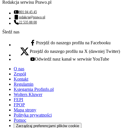
Redakcja serwisu Prawo.pl
801 04 45 45
Numer telefonu:
redakcja@prawo.pl
Adres email:
22 535 88 00
Numer telefonu:
Śledź nas
Przejdź do naszego profilu na Facebooku
facebook - otwiera się w nowej karcie
Przejdź do naszego profilu na X (dawniej Twitter)
x - otwiera się w nowej karcie
Odwiedź nasz kanał w serwisie YouTube
youtube - otwiera się w nowej karcie
O nas
Zespół
Kontakt
Regulamin
Księgarnia Profinfo.pl
Wolters Kluwer
FEPI
FPOP
Mapa strony
Polityka prywatności
Pomoc
Zarządzaj preferencjami plików cookie