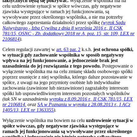
faktycznych będą się pokrywać.
Wyłączenie wspólnika ma na
celu uzdrowienie sytuacji w spółce wówczas, gdy negatywne
zjawiska występujące w ramach jej funkcjonowania, są
wywoływane przez określonego wspólnika, a nie ma potrzeby
całkowitego zaprzestania działalności przez spółkę
(
wyrok Sądu
Najwyższego - Izba Cywilna z dnia 8 września 2016 r., II CSK
781/15, OSNC - Zb. dodatkowy 2018 nr A, poz. 15, str. 109, LEX nr
2106814
).
Celem regulacji zawartej w
art. 63 par. 2
k.s.h.
jest ochrona spółki,
w sytuacji gdy zachowanie wspólnika w sposób negatywny
wpływa na jej funkcjonowanie, a jednocześnie brak jest
uzasadnienia do jej rozwiązania z tego powodu.
Postępowanie o
wyłączenie wspólnika ma na celu zmianę składu osobowego spółki
poprzez usunięcie z niej wspólnika, którego dalsze pozostawanie w
spółce, z uwagi na jego przymioty osobiste lub indywidualne
zachowania (zawinione lub niezawinione) zagrażałoby interesom
spółki lub usprawiedliwionym interesom pozostałych wspólników
(tak SN w uzasadnieniu
wyroku z 8.09.2016 r., II CSK 781/15, LEX
nr 2106814
, oraz
SA w Poznaniu w wyroku z 28.08.2013 r., I ACz
1405/13, LEX nr 1363355
).
Wyłączenie wspólnika ma bowiem na celu
uzdrowienie sytuacji w
spółce wówczas, gdy negatywne zjawiska występujące w
ramach jej funkcjonowania są wywoływane przez określonego
wspólnika i jednocześnie nie istnieje potrzeba całkowitego