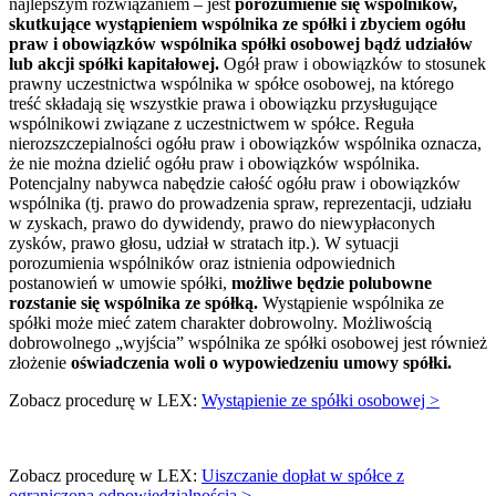
najlepszym rozwiązaniem – jest
porozumienie się wspólników,
skutkujące wystąpieniem wspólnika ze spółki i zbyciem ogółu
praw i obowiązków wspólnika spółki osobowej bądź udziałów
lub akcji spółki kapitałowej.
Ogół praw i obowiązków to stosunek
prawny uczestnictwa wspólnika w spółce osobowej, na którego
treść składają się wszystkie prawa i obowiązku przysługujące
wspólnikowi związane z uczestnictwem w spółce. Reguła
nierozszczepialności ogółu praw i obowiązków wspólnika oznacza,
że nie można dzielić ogółu praw i obowiązków wspólnika.
Potencjalny nabywca nabędzie całość ogółu praw i obowiązków
wspólnika (tj. prawo do prowadzenia spraw, reprezentacji, udziału
w zyskach, prawo do dywidendy, prawo do niewypłaconych
zysków, prawo głosu, udział w stratach itp.). W sytuacji
porozumienia wspólników oraz istnienia odpowiednich
postanowień w umowie spółki,
możliwe będzie polubowne
rozstanie się wspólnika ze spółką.
Wystąpienie wspólnika ze
spółki może mieć zatem charakter dobrowolny. Możliwością
dobrowolnego „wyjścia” wspólnika ze spółki osobowej jest również
złożenie
oświadczenia woli o wypowiedzeniu umowy spółki.
Zobacz procedurę w LEX:
Wystąpienie ze spółki osobowej >
Zobacz procedurę w LEX:
Uiszczanie dopłat w spółce z
ograniczoną odpowiedzialnością >