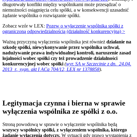
długotrwały konflikt między wspólnikami może przesądzać o
niemożności osiągnięcia celu spółki, a w konsekwencji uzasadnić
żądanie wspólnika o rozwiązanie spółki.
Zobacz wzór w LEX:
Pozew o wyłączenie wspólnika spółki z
ograniczoną odpowiedzialnością (działalność konkurencyjna) >
Ważną przyczyną wyłączenia wspólnika jest również
działanie na
szkodę spółki, niewykonywanie przez wspólnika uchwał,
nadużywanie prawa indywidualnej kontroli, naruszenie zasad
lojalności wobec spółki czy też prowadzenie działalności
konkurencyjnej wobec spółki
(
wyr. SA w Szczecinie z dn. 24.04.
2013 r., sygn. akt I ACa 704/12, LEX nr 1378858
).
Legitymacja czynna i bierna w sprawie
wyłączenia wspólnika ze spółki z o.o.
Stroną powodową w sprawie o wyłączenie wspólnika będą
wszyscy wspólnicy spółki, z wyłączeniem wspólnika, którego
żądanie wyłączenia dotyczy.
W sytuacji gdy prawo wystąpienia z