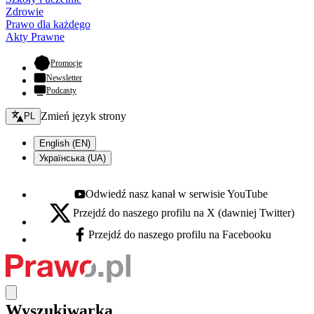
Zdrowie
Prawo dla każdego
Akty Prawne
- otwiera się w nowej karcie
Promocje
Newsletter
Podcasty
Zmień język - bieżący:
Zmień język strony
PL
English (EN)
Українська (UA)
Odwiedź nasz kanał w serwisie YouTube
Youtube - otwiera się w nowej karcie
Przejdź do naszego profilu na X (dawniej Twitter)
X - otwiera się w nowej karcie
Przejdź do naszego profilu na Facebooku
Facebook - otwiera się w nowej karcie
Wyszukiwarka