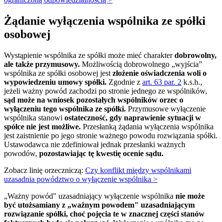
Żądanie wyłączenia wspólnika ze spółki
osobowej
Wystąpienie wspólnika ze spółki może mieć charakter
dobrowolny,
ale także przymusowy.
Możliwością dobrowolnego „wyjścia”
wspólnika ze spółki osobowej jest
złożenie oświadczenia woli o
wypowiedzeniu umowy spółki.
Zgodnie z
art. 63 par. 2
k.s.h.,
jeżeli ważny powód zachodzi po stronie jednego ze wspólników,
sąd może na wniosek pozostałych wspólników orzec o
wyłączeniu tego wspólnika ze spółki.
Przymusowe wyłączenie
wspólnika stanowi
ostateczność, gdy naprawienie sytuacji w
spółce nie jest możliwe.
Przesłanką żądania wyłączenia wspólnika
jest zaistnienie po jego stronie ważnego powodu rozwiązania spółki.
Ustawodawca nie zdefiniował jednak przesłanki ważnych
powodów,
pozostawiając tę kwestię ocenie sądu.
Zobacz linię orzeczniczą:
Czy konflikt między wspólnikami
uzasadnia powództwo o wyłączenie wspólnika >
„Ważny powód" uzasadniający wyłączenie wspólnika
nie może
być utożsamiany z „ważnym powodem" uzasadniającym
rozwiązanie spółki, choć pojęcia te w znacznej części stanów