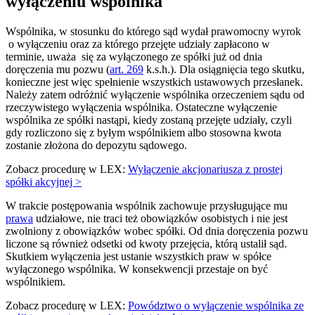
wyłączeniu wspólnika
Wspólnika, w stosunku do którego sąd wydał prawomocny wyrok
o wyłączeniu oraz za którego przejęte udziały zapłacono w
terminie, uważa się za wyłączonego ze spółki już od dnia
doręczenia mu pozwu (
art. 269
k.s.h.). Dla osiągnięcia tego skutku,
konieczne jest więc spełnienie wszystkich ustawowych przesłanek.
Należy zatem odróżnić wyłączenie wspólnika orzeczeniem sądu od
rzeczywistego wyłączenia wspólnika. Ostateczne wyłączenie
wspólnika ze spółki nastąpi, kiedy zostaną przejęte udziały, czyli
gdy rozliczono się z byłym wspólnikiem albo stosowna kwota
zostanie złożona do depozytu sądowego.
Zobacz procedurę w LEX:
Wyłączenie akcjonariusza z prostej
spółki akcyjnej >
W trakcie postępowania wspólnik zachowuje przysługujące mu
prawa
udziałowe, nie traci też obowiązków osobistych i nie jest
zwolniony z obowiązków wobec spółki. Od dnia doręczenia pozwu
liczone są również odsetki od kwoty przejęcia, którą ustalił sąd.
Skutkiem wyłączenia jest ustanie wszystkich praw w spółce
wyłączonego wspólnika. W konsekwencji przestaje on być
wspólnikiem.
Zobacz procedurę w LEX:
Powództwo o wyłączenie wspólnika ze