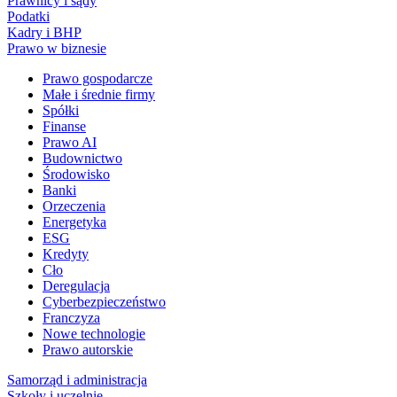
Prawnicy i sądy
Podatki
Kadry i BHP
Prawo w biznesie
Prawo gospodarcze
Małe i średnie firmy
Spółki
Finanse
Prawo AI
Budownictwo
Środowisko
Banki
Orzeczenia
Energetyka
ESG
Kredyty
Cło
Deregulacja
Cyberbezpieczeństwo
Franczyza
Nowe technologie
Prawo autorskie
Samorząd i administracja
Szkoły i uczelnie