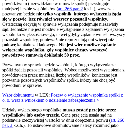
powództwem (przewidziane w umowie spółki) przysługuje
mniejszej liczbie wspólników (
art. 266 par. 2
k.s.h.), wówczas
pozwanym będzie
nie tylko wspólnik, którego wyłączenia żąda
się w pozwie, lecz również wszyscy pozostali wspólnicy.
Ostateczną decyzję w sprawie wyłączenia podejmuje niezawisły
sąd. Jednakże nie jest możliwie wystąpienie z żądaniem wyłączenia
wspólnika większościowego, nawet gdyby żądanie wnieśli wszyscy
pozostali wspólnicy, ponieważ nie reprezentują oni
więcej niż
połowę
kapitału zakładowego.
Nie jest więc możliwe żądanie
wyłączenia wspólnika, gdy wspólnicy chcący wytoczyć
powództwo stanowią dokładnie 50 proc.
Pozwanym w sprawie będzie wspólnik, którego wyłączenia ze
spółki żądają pozostali wspólnicy. Wobec możliwości wystąpienia z
powództwem przez mniejszą liczbę wspólników, konieczne jest
pozwanie pozostałych wspólników spółki, którzy nie chcą być
powodami w sprawie.
Wzór dokumentu
w LEX:
Pozew o wyłączenie wspólnika spółki z
o. o. wraz z wnioskiem o udzielenie zabezpieczenia >
Udziały wyłączonego wspólnika
muszą zostać przejęte przez
wspólników lub osoby trzecie.
Cenę przejęcia ustala sąd na
podstawie rzeczywistej wartości w dniu doręczenia pozwu (
art. 266
par. 3
k.s.h.). To ustawowe sformułowanie należy rozumieć jako