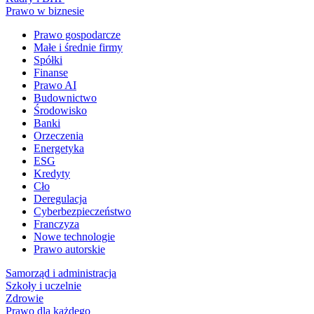
Prawo w biznesie
Prawo gospodarcze
Małe i średnie firmy
Spółki
Finanse
Prawo AI
Budownictwo
Środowisko
Banki
Orzeczenia
Energetyka
ESG
Kredyty
Cło
Deregulacja
Cyberbezpieczeństwo
Franczyza
Nowe technologie
Prawo autorskie
Samorząd i administracja
Szkoły i uczelnie
Zdrowie
Prawo dla każdego