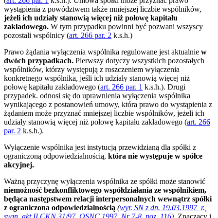
(
art. 266 par. 1
k.s.h.). Umowa spółki może przyznać prawo
wystąpienia z powództwem także mniejszej liczbie wspólników,
jeżeli ich udziały stanowią więcej niż połowę kapitału
zakładowego.
W tym przypadku powinni być pozwani wszyscy
pozostali wspólnicy (
art. 266 par. 2
k.s.h.)
Prawo żądania wyłączenia wspólnika regulowane jest aktualnie
w
dwóch przypadkach.
Pierwszy dotyczy wszystkich pozostałych
wspólników, którzy występują z roszczeniem wyłączenia
konkretnego wspólnika, jeśli ich udziały stanowią więcej niż
połowę kapitału zakładowego (
art. 266 par. 1
k.s.h.). Drugi
przypadek. odnosi się do uprawnienia wyłączenia wspólnika
wynikającego z postanowień umowy, która prawo do wystąpienia z
żądaniem może przyznać mniejszej liczbie wspólników, jeżeli ich
udziały stanowią więcej niż połowę kapitału zakładowego (
art. 266
par. 2
k.s.h.).
Wyłączenie wspólnika jest instytucją przewidzianą dla spółki z
ograniczoną odpowiedzialnością,
która nie występuje w spółce
akcyjnej.
Ważną przyczynę wyłączenia wspólnika ze spółki może stanowić
niemożność bezkonfliktowego współdziałania ze wspólnikiem,
będąca następstwem relacji interpersonalnych wewnątrz spółki
z ograniczona odpowiedzialnością
(
wyr. SN z dn. 19.03.1997 r.,
sygn. akt II CKN 31/97, OSNC 1997, Nr 7-8, poz. 116
)
. Znaczący i