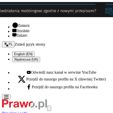
- otwiera się w nowej karcie
Promocje
Newsletter
Podcasty
Zmień język - bieżący:
Zmień język strony
PL
English (EN)
Українська (UA)
Odwiedź nasz kanał w serwisie YouTube
Youtube - otwiera się w nowej karcie
Przejdź do naszego profilu na X (dawniej Twitter)
X - otwiera się w nowej karcie
Przejdź do naszego profilu na Facebooku
Facebook - otwiera się w nowej karcie