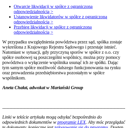
Otwarcie likwidacji w spółce z ograniczoną
odpowiedzialnością >
Ustanowienie likwidatorów w spółce z ograniczoną
odpowiedzialnością >
Przebieg likwidacji w spółce z ograniczoną
odpowiedzialnością >
W przypadku uwzględnienia powództwa przez sąd, spółka zostaje
wykreślona z Krajowego Rejestru Sądowego i przestaje istnieć.
Natomiast w sytuacji, gdy przyczyną sporów w spółce z o.o. czy
spółce osobowej są poszczególni wspólnicy, można przy pomocy
powództwa o wyłączenie wspólnika usunąć ich ze spółki. Dając
tym samym spółce możliwość dalszego funkcjonowania na rynku
oraz prowadzenia przedsiębiorstwa pozostałym w spółce
wspólnikom.
Aneta Chałat, adwokat w Mariański Group
--------------------------------------------------------------------------------------
--------------------------------------------------------
Linki w tekście artykułu mogą odsyłać bezpośrednio do
odpowiednich dokumentów w
programie LEX
. Aby móc przeglądać
te dokumenty, konieczne jest
zalogowanie się do programu
. Dostęp