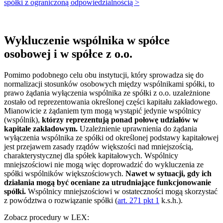
spółki z ograniczoną odpowiedzialnością >
Wykluczenie wspólnika w spółce
osobowej i w spółce z o.o.
Pomimo podobnego celu obu instytucji, który sprowadza się do
normalizacji stosunków osobowych między wspólnikami spółki, to
prawo żądania wyłączenia wspólnika ze spółki z o.o. uzależnione
zostało od reprezentowania określonej części kapitału zakładowego.
Mianowicie z żądaniem tym mogą wystąpić jedynie wspólnicy
(wspólnik),
którzy reprezentują ponad połowę udziałów w
kapitale zakładowym.
Uzależnienie uprawnienia do żądania
wyłączenia wspólnika ze spółki od określonej podstawy kapitałowej
jest przejawem zasady rządów większości nad mniejszością,
charakterystycznej dla spółek kapitałowych. Wspólnicy
mniejszościowi nie mogą więc doprowadzić do wykluczenia ze
spółki wspólników większościowych.
Nawet w sytuacji, gdy ich
działania mogą być oceniane za utrudniające funkcjonowanie
spółki.
Wspólnicy mniejszościowi w ostateczności mogą skorzystać
z powództwa o rozwiązanie spółki (
art. 271 pkt 1
k.s.h.).
Zobacz procedury w LEX: