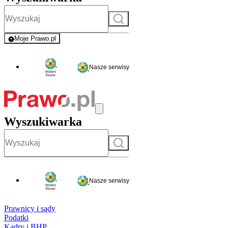
Szukaj
Moje Prawo.pl
- rejestracja i logowanie do serwisu
Nasze serwisy
Wyszukiwarka
Szukaj
Nasze serwisy
Prawnicy i sądy
Podatki
Kadry i BHP