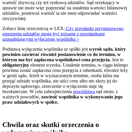
wartość zbywczą czy też rynkową udziałów. Sąd orzekający w
sprawie nie może więc poprzestać na ustaleniu wartości bilansowej
udziałów, ponieważ wartość ta nie musi odpowiadać wartości
rzeczywistej.
Zobacz linię orzeczniczą w LEX:
Czy przesłanki przymusowego
umorzenia udziałów mogą być tożsame z przesłankami
uzasadniającymi wyłączenie wspólnika >
Podstawą wyłączenia wspólnika ze spółki jest
wyrok sądu, który
powinien zawierać również postanowienie co do terminu, w
którym ma być zapłacona wspólnikowi cena przejęcia.
Jest to
obligatoryjny
element wyroku. Ustalenie terminu, w ciągu którego
powinna zostać zapłacona cena przejęcia z odsetkami, również leży
w gestii sądu. Jeżeli w wyznaczonym terminie, osoba która ma
przejąć udziały wspólnika, nie uiści ceny albo nie złoży jej do
depozytu sądowego, orzeczenie o wyłączeniu staje się
bezskuteczne. W celu zabezpieczenia
powództwa
sąd może, z
ważnych powodów,
zawiesić wspólnika w wykonywaniu jego
praw udziałowych w spółce.
Chwila oraz skutki orzeczenia o