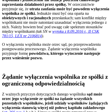
zaprzestania działalności przez spółkę.
W orzecznictwie
przyjmuje się, że
utrata zaufania może być powodem wyłączenia
wspólnika ze spółki.
Jednakże musi być ona oparta na
obiektywnych i racjonalnych
przesłankach; sam konflikt między
wspólnikami nie może natomiast uzasadniać wyłączenia jednego z
nich. Należy bowiem brać pod uwagę całe spektrum stosunków
między wspólnikami
(tak SN w
wyroku z 8.09.2016 r., II CSK
781/15, LEX nr 2106814
).
O wyłączeniu wspólnika może orzec sąd, po przeprowadzeniu
postępowania procesowego. Żądanie wyłączenia wspólnika
przyjmuje formę
powództwa, którego wytoczenie następuje
przez wniesienie pozwu.
Żądanie wyłączenia wspólnika ze spółki z
ograniczoną odpowiedzialnością
Z ważnych przyczyn dotyczących danego wspólnika
sąd może
orzec jego wyłączenie ze spółki na żądanie wszystkich
pozostałych wspólników, jeżeli udziały wspólników żądających
wyłączenia stanowią więcej niż połowę kapitału zakładowego