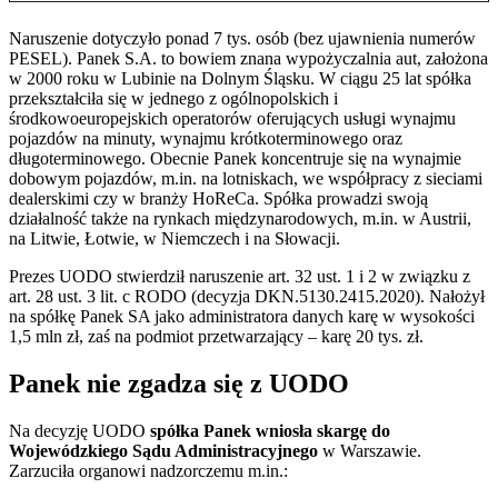
Naruszenie dotyczyło ponad 7 tys. osób (bez ujawnienia numerów
PESEL). Panek S.A. to bowiem znana wypożyczalnia aut, założona
w 2000 roku w Lubinie na Dolnym Śląsku. W ciągu 25 lat spółka
przekształciła się w jednego z ogólnopolskich i
środkowoeuropejskich operatorów oferujących usługi wynajmu
pojazdów na minuty, wynajmu krótkoterminowego oraz
długoterminowego. Obecnie Panek koncentruje się na wynajmie
dobowym pojazdów, m.in. na lotniskach, we współpracy z sieciami
dealerskimi czy w branży HoReCa. Spółka prowadzi swoją
działalność także na rynkach międzynarodowych, m.in. w Austrii,
na Litwie, Łotwie, w Niemczech i na Słowacji.
Prezes UODO stwierdził naruszenie art. 32 ust. 1 i 2 w związku z
art. 28 ust. 3 lit. c RODO (decyzja DKN.5130.2415.2020). Nałożył
na spółkę Panek SA jako administratora danych karę w wysokości
1,5 mln zł, zaś na podmiot przetwarzający – karę 20 tys. zł.
Panek nie zgadza się z UODO
Na decyzję UODO
spółka Panek wniosła skargę do
Wojewódzkiego Sądu Administracyjnego
w Warszawie.
Zarzuciła organowi nadzorczemu m.in.: