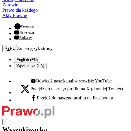
Zdrowie
Prawo dla każdego
Akty Prawne
- otwiera się w nowej karcie
Promocje
Newsletter
Podcasty
Zmień język - bieżący:
Zmień język strony
PL
English (EN)
Українська (UA)
Odwiedź nasz kanał w serwisie YouTube
Youtube - otwiera się w nowej karcie
Przejdź do naszego profilu na X (dawniej Twitter)
X - otwiera się w nowej karcie
Przejdź do naszego profilu na Facebooku
Facebook - otwiera się w nowej karcie
Wyszukiwarka