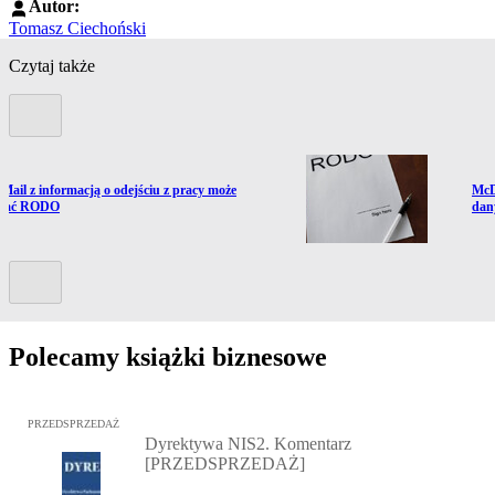
Autor:
Tomasz Ciechoński
Czytaj także
Poprzedni slide
ź do artykułu:
Prze
Mail z informacją o odejściu z pracy może
McD
szać RODO
dan
Kolejny slide
Polecamy książki biznesowe
Przejdź do: Dyrektywa NIS2. Komentarz [PRZEDSPRZEDAŻ], Mateu
PRZEDSPRZEDAŻ
Dyrektywa NIS2. Komentarz
[PRZEDSPRZEDAŻ]