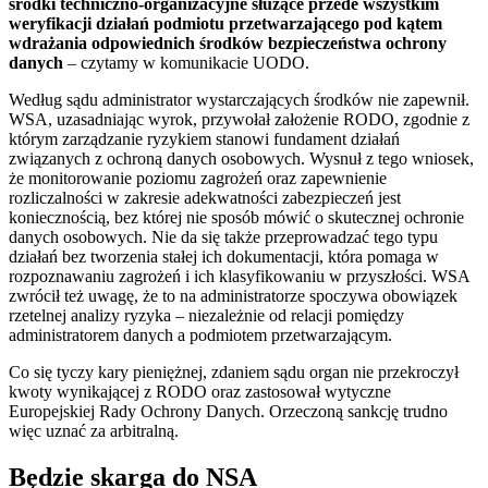
środki techniczno-organizacyjne służące przede wszystkim
weryfikacji działań podmiotu przetwarzającego pod kątem
wdrażania odpowiednich środków bezpieczeństwa ochrony
danych
– czytamy w komunikacie UODO.
Według sądu administrator wystarczających środków nie zapewnił.
WSA, uzasadniając wyrok, przywołał założenie RODO, zgodnie z
którym zarządzanie ryzykiem stanowi fundament działań
związanych z ochroną danych osobowych. Wysnuł z tego wniosek,
że monitorowanie poziomu zagrożeń oraz zapewnienie
rozliczalności w zakresie adekwatności zabezpieczeń jest
koniecznością, bez której nie sposób mówić o skutecznej ochronie
danych osobowych. Nie da się także przeprowadzać tego typu
działań bez tworzenia stałej ich dokumentacji, która pomaga w
rozpoznawaniu zagrożeń i ich klasyfikowaniu w przyszłości. WSA
zwrócił też uwagę, że to na administratorze spoczywa obowiązek
rzetelnej analizy ryzyka – niezależnie od relacji pomiędzy
administratorem danych a podmiotem przetwarzającym.
Co się tyczy kary pieniężnej, zdaniem sądu organ nie przekroczył
kwoty wynikającej z RODO oraz zastosował wytyczne
Europejskiej Rady Ochrony Danych. Orzeczoną sankcję trudno
więc uznać za arbitralną.
Będzie skarga do NSA