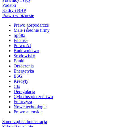
Prawnicy i sądy
Podatki
Kadry i BHP
Prawo w biznesie
Prawo gospodarcze
Małe i średnie firmy
Spółki
Finanse
Prawo AI
Budownictwo
Środowisko
Banki
Orzeczenia
Energetyka
ESG
Kredyty
Cło
Deregulacja
Cyberbezpieczeństwo
Franczyza
Nowe technologie
Prawo autorskie
Samorząd i administracja
Szkoły i uczelnie