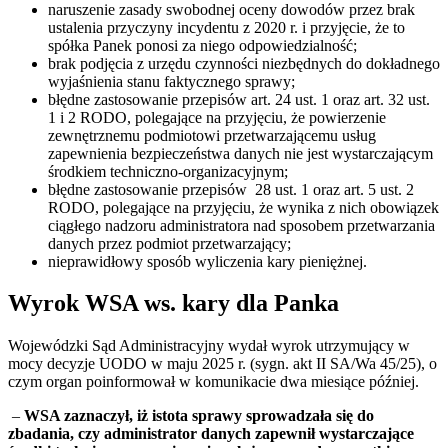
naruszenie zasady swobodnej oceny dowodów przez brak
ustalenia przyczyny incydentu z 2020 r. i przyjęcie, że to
spółka Panek ponosi za niego odpowiedzialność;
brak podjęcia z urzędu czynności niezbędnych do dokładnego
wyjaśnienia stanu faktycznego sprawy;
błędne zastosowanie przepisów art. 24 ust. 1 oraz art. 32 ust.
1 i 2 RODO, polegające na przyjęciu, że powierzenie
zewnętrznemu podmiotowi przetwarzającemu usług
zapewnienia bezpieczeństwa danych nie jest wystarczającym
środkiem techniczno-organizacyjnym;
błędne zastosowanie przepisów 28 ust. 1 oraz art. 5 ust. 2
RODO, polegające na przyjęciu, że wynika z nich obowiązek
ciągłego nadzoru administratora nad sposobem przetwarzania
danych przez podmiot przetwarzający;
nieprawidłowy sposób wyliczenia kary pieniężnej.
Wyrok WSA ws. kary dla Panka
Wojewódzki Sąd Administracyjny wydał wyrok utrzymujący w
mocy decyzje UODO w maju 2025 r. (sygn. akt II SA/Wa 45/25), o
czym organ poinformował w komunikacie dwa miesiące później.
–
WSA zaznaczył, iż istota sprawy sprowadzała się do
zbadania, czy administrator danych zapewnił wystarczające