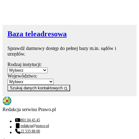
Baza teleadresowa
Sprawdź darmowy dostęp do pełnej bazy m.in. sądów i
urzędów.
Rodzaj instytucji:
Województwo:
Szukaj danych kontaktowych
Redakcja serwisu Prawo.pl
801 04 45 45
Numer telefonu:
redakcja@prawo.pl
Adres email:
22 535 88 00
Numer telefonu: