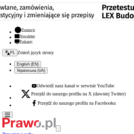
- otwiera się w nowej karcie
Promocje
Newsletter
Podcasty
Zmień język - bieżący:
Zmień język strony
PL
English (EN)
Українська (UA)
Odwiedź nasz kanał w serwisie YouTube
Youtube - otwiera się w nowej karcie
Przejdź do naszego profilu na X (dawniej Twitter)
X - otwiera się w nowej karcie
Przejdź do naszego profilu na Facebooku
Facebook - otwiera się w nowej karcie