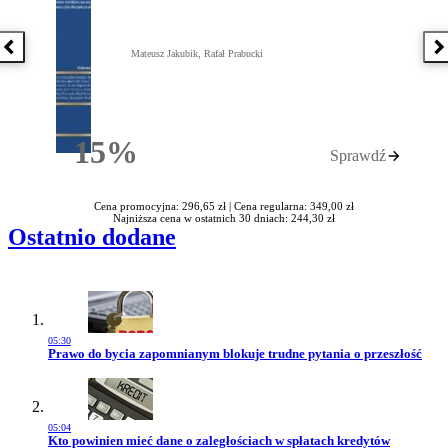
Poprzednia książka
N
Mateusz Jakubik, Rafał Prabucki
15%
Sprawdź
Rabatu
Cena promocyjna: 296,65 zł |
Cena regularna: 349,00 zł
Najniższa cena w ostatnich 30 dniach: 244,30 zł
Ostatnio dodane
05:30
Przejdź do artykułu:
Prawo do bycia zapomnianym blokuje trudne pytania o przeszłość
05:04
Przejdź do artykułu:
Kto powinien mieć dane o zaległościach w spłatach kredytów