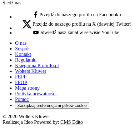
Śledź nas
Przejdź do naszego profilu na Facebooku
facebook - otwiera się w nowej karcie
Przejdź do naszego profilu na X (dawniej Twitter)
x - otwiera się w nowej karcie
Odwiedź nasz kanał w serwisie YouTube
youtube - otwiera się w nowej karcie
O nas
Zespół
Kontakt
Regulamin
Księgarnia Profinfo.pl
Wolters Kluwer
FEPI
FPOP
Mapa strony
Polityka prywatności
Pomoc
Zarządzaj preferencjami plików cookie
© 2026 Wolters Kluwer
Realizacja Ideo Powered by:
CMS Edito