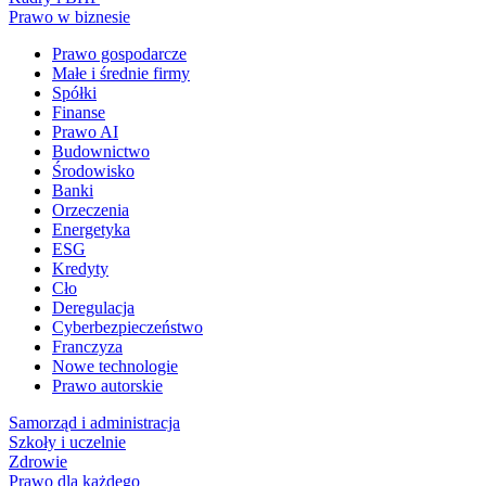
Prawo w biznesie
Prawo gospodarcze
Małe i średnie firmy
Spółki
Finanse
Prawo AI
Budownictwo
Środowisko
Banki
Orzeczenia
Energetyka
ESG
Kredyty
Cło
Deregulacja
Cyberbezpieczeństwo
Franczyza
Nowe technologie
Prawo autorskie
Samorząd i administracja
Szkoły i uczelnie
Zdrowie
Prawo dla każdego