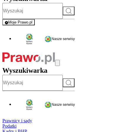
Szukaj
Moje Prawo.pl
- rejestracja i logowanie do serwisu
Nasze serwisy
Wyszukiwarka
Szukaj
Nasze serwisy
Prawnicy i sądy
Podatki
Kadry i BHP