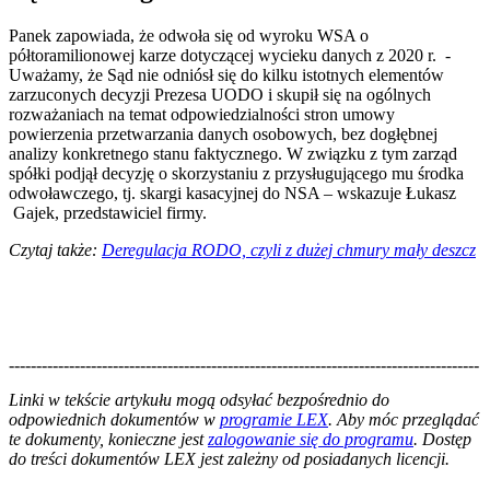
Panek zapowiada, że odwoła się od wyroku WSA o
półtoramilionowej karze dotyczącej wycieku danych z 2020 r. -
Uważamy, że Sąd nie odniósł się do kilku istotnych elementów
zarzuconych decyzji Prezesa UODO i skupił się na ogólnych
rozważaniach na temat odpowiedzialności stron umowy
powierzenia przetwarzania danych osobowych, bez dogłębnej
analizy konkretnego stanu faktycznego. W związku z tym zarząd
spółki podjął decyzję o skorzystaniu z przysługującego mu środka
odwoławczego, tj. skargi kasacyjnej do NSA – wskazuje Łukasz
Gajek, przedstawiciel firmy.
Czytaj także: ​
Deregulacja RODO, czyli z dużej chmury mały deszcz
--------------------------------------------------------------------------------------
--------------------------------------------------------
Linki w tekście artykułu mogą odsyłać bezpośrednio do
odpowiednich dokumentów w
programie LEX
. Aby móc przeglądać
te dokumenty, konieczne jest
zalogowanie się do programu
. Dostęp
do treści dokumentów LEX jest zależny od posiadanych licencji.