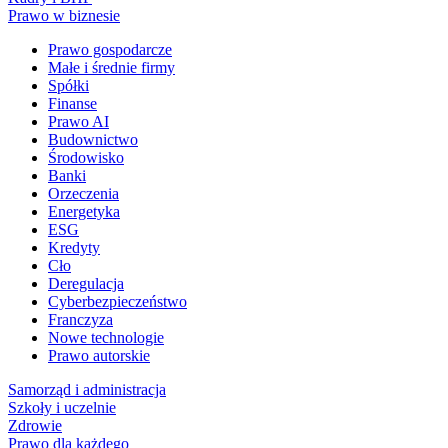
Prawo w biznesie
Prawo gospodarcze
Małe i średnie firmy
Spółki
Finanse
Prawo AI
Budownictwo
Środowisko
Banki
Orzeczenia
Energetyka
ESG
Kredyty
Cło
Deregulacja
Cyberbezpieczeństwo
Franczyza
Nowe technologie
Prawo autorskie
Samorząd i administracja
Szkoły i uczelnie
Zdrowie
Prawo dla każdego