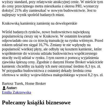
wyższy standard, przy relatywnie atrakcyjnej cenie. W mieście tym
do ceny przeciętnego metra mieszkania z okresu PRL wystarczy
dołożyć 21% aby zamieszkać w nowym budownictwie. Jest to
najlepszy wynik spośród badanych miast.
Krakowską kamienicę zamienię na deweloperskie
Wśród badanych rynków, nowe budownictwo największą
popularnością cieszy się w Krakowie. W ostatnim kwartale
odpowiadało ono za co trzecią transakcję na rynku wtórnym. Przed
rokiem udział ten sięgał 16,7%. Zmiany te nie wpłynęły na
popularność wielkiej płyty, ale odbyły się kosztem kamienic, które
współmiernie do wzrostu udziału budownictwa współczesnego
straciły swój udział w rynku. I tym razem z pomocą wyjaśnienia
zjawiska śpieszą ceny. Zgodnie z danymi Home Broker właściciele
kamienic chcieliby za każdy ich metr otrzymać średnio 8,3 tys. zł.
W przypadku budownictwa z ostatniej dekady średnia cena
ofertowa w stolicy województwa małopolskiego wynosi 8,2 tys. zł.
Bartosz Turek, Home Broker
Autor:
Emilia Zakrzewska
Polecamy książki biznesowe