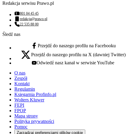
Redakcja serwisu Prawo.pl
801 04 45 45
Numer telefonu:
redakcja@prawo.pl
Adres email:
22 535 88 00
Numer telefonu:
Śledź nas
Przejdź do naszego profilu na Facebooku
facebook - otwiera się w nowej karcie
Przejdź do naszego profilu na X (dawniej Twitter)
x - otwiera się w nowej karcie
Odwiedź nasz kanał w serwisie YouTube
youtube - otwiera się w nowej karcie
O nas
Zespół
Kontakt
Regulamin
Księgarnia Profinfo.pl
Wolters Kluwer
FEPI
FPOP
Mapa strony
Polityka prywatności
Pomoc
Zarządzaj preferencjami plików cookie