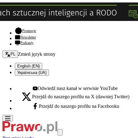
- otwiera się w nowej karcie
Promocje
Newsletter
Podcasty
Zmień język - bieżący:
Zmień język strony
PL
English (EN)
Українська (UA)
Odwiedź nasz kanał w serwisie YouTube
Youtube - otwiera się w nowej karcie
Przejdź do naszego profilu na X (dawniej Twitter)
X - otwiera się w nowej karcie
Przejdź do naszego profilu na Facebooku
Facebook - otwiera się w nowej karcie