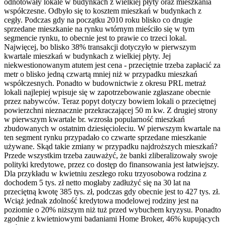
odnotowały lokale w budynkach z wielkiej płyty oraz mieszkania
współczesne. Odbyło się to kosztem mieszkań w budynkach z
cegły. Podczas gdy na początku 2010 roku blisko co drugie
sprzedane mieszkanie na rynku wtórnym mieściło się w tym
segmencie rynku, to obecnie jest to prawie co trzeci lokal.
Najwięcej, bo blisko 38% transakcji dotyczyło w pierwszym
kwartale mieszkań w budynkach z wielkiej płyty. Jej
niekwestionowanym atutem jest cena - przeciętnie trzeba zapłacić za
metr o blisko jedną czwartą mniej niż w przypadku mieszkań
współczesnych. Ponadto w budownictwie z okresu PRL metraż
lokali najlepiej wpisuje się w zapotrzebowanie zgłaszane obecnie
przez nabywców. Teraz popyt dotyczy bowiem lokali o przeciętnej
powierzchni nieznacznie przekraczającej 50 m kw. Z drugiej strony
w pierwszym kwartale br. wzrosła popularność mieszkań
zbudowanych w ostatnim dziesięcioleciu. W pierwszym kwartale na
ten segment rynku przypadało co czwarte sprzedane mieszkanie
używane. Skąd takie zmiany w przypadku najdroższych mieszkań?
Przede wszystkim trzeba zauważyć, że banki zliberalizowały swoje
polityki kredytowe, przez co dostęp do finansowania jest łatwiejszy.
Dla przykładu w kwietniu zeszłego roku trzyosobowa rodzina z
dochodem 5 tys. zł netto mogłaby zadłużyć się na 30 lat na
przeciętną kwotę 385 tys. zł, podczas gdy obecnie jest to 427 tys. zł.
Wciąż jednak zdolność kredytowa modelowej rodziny jest na
poziomie o 20% niższym niż tuż przed wybuchem kryzysu. Ponadto
zgodnie z kwietniowymi badaniami Home Broker, 46% kupujących