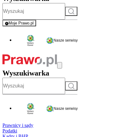
Szukaj
Moje Prawo.pl
- rejestracja i logowanie do serwisu
Nasze serwisy
Wyszukiwarka
Szukaj
Nasze serwisy
Prawnicy i sądy
Podatki
Kadry i BHP