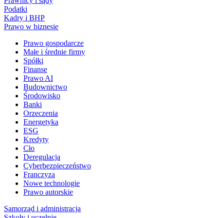
Prawnicy i sądy
Podatki
Kadry i BHP
Prawo w biznesie
Prawo gospodarcze
Małe i średnie firmy
Spółki
Finanse
Prawo AI
Budownictwo
Środowisko
Banki
Orzeczenia
Energetyka
ESG
Kredyty
Cło
Deregulacja
Cyberbezpieczeństwo
Franczyza
Nowe technologie
Prawo autorskie
Samorząd i administracja
Szkoły i uczelnie