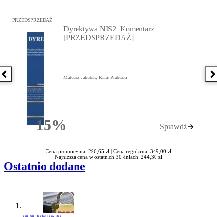
Przejdź do: Dyrektywa NIS2. Komentarz [PRZEDSPRZEDAŻ], Mateu
PRZEDSPRZEDAŻ
Dyrektywa NIS2. Komentarz
[PRZEDSPRZEDAŻ]
Poprzednia książka
N
Mateusz Jakubik, Rafał Prabucki
15%
Sprawdź
Rabatu
Cena promocyjna: 296,65 zł |
Cena regularna: 349,00 zł
Najniższa cena w ostatnich 30 dniach: 244,30 zł
Ostatnio dodane
08.08.2026 | 05:30