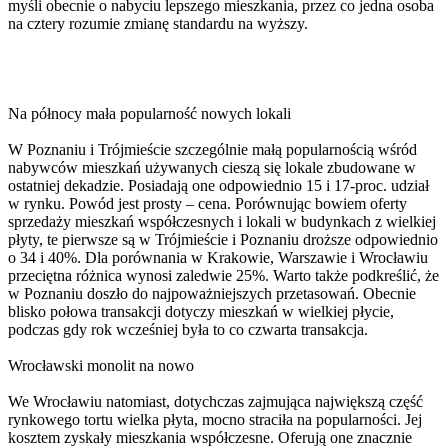
myśli obecnie o nabyciu lepszego mieszkania, przez co jedna osoba
na cztery rozumie zmianę standardu na wyższy.
Na północy mała popularność nowych lokali
W Poznaniu i Trójmieście szczególnie małą popularnością wśród
nabywców mieszkań używanych cieszą się lokale zbudowane w
ostatniej dekadzie. Posiadają one odpowiednio 15 i 17-proc. udział
w rynku. Powód jest prosty – cena. Porównując bowiem oferty
sprzedaży mieszkań współczesnych i lokali w budynkach z wielkiej
płyty, te pierwsze są w Trójmieście i Poznaniu droższe odpowiednio
o 34 i 40%. Dla porównania w Krakowie, Warszawie i Wrocławiu
przeciętna różnica wynosi zaledwie 25%. Warto także podkreślić, że
w Poznaniu doszło do najpoważniejszych przetasowań. Obecnie
blisko połowa transakcji dotyczy mieszkań w wielkiej płycie,
podczas gdy rok wcześniej była to co czwarta transakcja.
Wrocławski monolit na nowo
We Wrocławiu natomiast, dotychczas zajmująca największą część
rynkowego tortu wielka płyta, mocno straciła na popularności. Jej
kosztem zyskały mieszkania współczesne. Oferują one znacznie