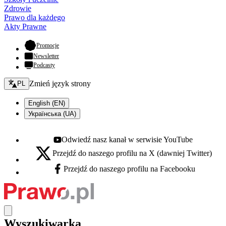
Zdrowie
Prawo dla każdego
Akty Prawne
- otwiera się w nowej karcie
Promocje
Newsletter
Podcasty
Zmień język - bieżący:
Zmień język strony
PL
English (EN)
Українська (UA)
Odwiedź nasz kanał w serwisie YouTube
Youtube - otwiera się w nowej karcie
Przejdź do naszego profilu na X (dawniej Twitter)
X - otwiera się w nowej karcie
Przejdź do naszego profilu na Facebooku
Facebook - otwiera się w nowej karcie
Wyszukiwarka