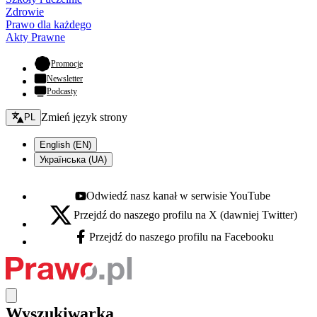
Zdrowie
Prawo dla każdego
Akty Prawne
- otwiera się w nowej karcie
Promocje
Newsletter
Podcasty
Zmień język - bieżący:
Zmień język strony
PL
English (EN)
Українська (UA)
Odwiedź nasz kanał w serwisie YouTube
Youtube - otwiera się w nowej karcie
Przejdź do naszego profilu na X (dawniej Twitter)
X - otwiera się w nowej karcie
Przejdź do naszego profilu na Facebooku
Facebook - otwiera się w nowej karcie
Wyszukiwarka