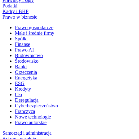
Prawnicy i sądy
Podatki
Kadry i BHP
Prawo w biznesie
Prawo gospodarcze
Małe i średnie firmy
Spółki
Finanse
Prawo AI
Budownictwo
Środowisko
Banki
Orzeczenia
Energetyka
ESG
Kredyty
Cło
Deregulacja
Cyberbezpieczeństwo
Franczyza
Nowe technologie
Prawo autorskie
Samorząd i administracja
Szkoły i uczelnie