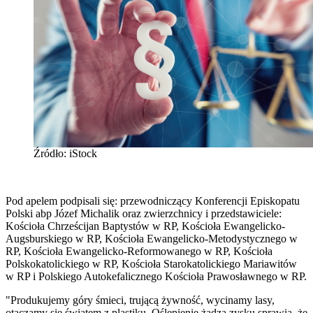
Źródło: iStock
Pod apelem podpisali się: przewodniczący Konferencji Episkopatu
Polski abp Józef Michalik oraz zwierzchnicy i przedstawiciele:
Kościoła Chrześcijan Baptystów w RP, Kościoła Ewangelicko-
Augsburskiego w RP, Kościoła Ewangelicko-Metodystycznego w
RP, Kościoła Ewangelicko-Reformowanego w RP, Kościoła
Polskokatolickiego w RP, Kościoła Starokatolickiego Mariawitów
w RP i Polskiego Autokefalicznego Kościoła Prawosławnego w RP.
"Produkujemy góry śmieci, trującą żywność, wycinamy lasy,
otaczamy się światem z plastiku. Oślepienie żądzą zysku sprawia, że