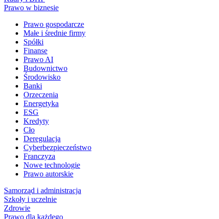
Prawo w biznesie
Prawo gospodarcze
Małe i średnie firmy
Spółki
Finanse
Prawo AI
Budownictwo
Środowisko
Banki
Orzeczenia
Energetyka
ESG
Kredyty
Cło
Deregulacja
Cyberbezpieczeństwo
Franczyza
Nowe technologie
Prawo autorskie
Samorząd i administracja
Szkoły i uczelnie
Zdrowie
Prawo dla każdego