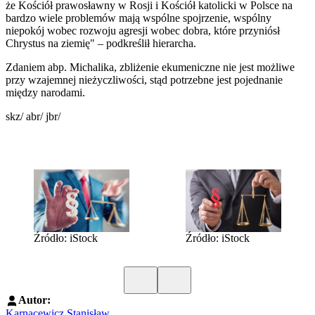
że Kościół prawosławny w Rosji i Kościół katolicki w Polsce na
bardzo wiele problemów mają wspólne spojrzenie, wspólny
niepokój wobec rozwoju agresji wobec dobra, które przyniósł
Chrystus na ziemię" – podkreślił hierarcha.
Zdaniem abp. Michalika, zbliżenie ekumeniczne nie jest możliwe
przy wzajemnej nieżyczliwości, stąd potrzebne jest pojednanie
między narodami.
skz/ abr/ jbr/
Źródło: iStock
Źródło: iStock
Poprzedni slide
Kolejny slide
Autor:
Karnacewicz Stanisław