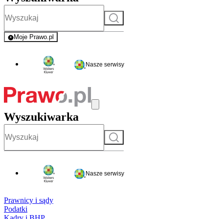
Szukaj
Moje Prawo.pl
- rejestracja i logowanie do serwisu
Nasze serwisy
Wyszukiwarka
Szukaj
Nasze serwisy
Prawnicy i sądy
Podatki
Kadry i BHP