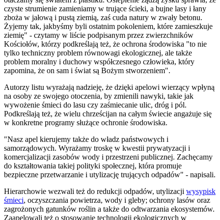
czyste strumienie zamieniamy w trujące ścieki, a bujne lasy i łany
zboża w jałową i pustą ziemią, zaś cuda natury w zwały betonu.
Żyjemy tak, jakbyśmy byli ostatnim pokoleniem, które zamieszkuje
ziemię" - czytamy w liście podpisanym przez zwierzchników
Kościołów, którzy podkreślają też, że ochrona środowiska "to nie
tylko techniczny problem równowagi ekologicznej, ale także
problem moralny i duchowy współczesnego człowieka, który
zapomina, że on sam i świat są Bożym stworzeniem".
Autorzy listu wyrażają nadzieję, że dzięki apelowi wierzący wpłyną
na osoby ze swojego otoczenia, by zmienili nawyki, takie jak
wywożenie śmieci do lasu czy zaśmiecanie ulic, dróg i pól.
Podkreślają też, że wielu chrześcijan na całym świecie angażuje się
w konkretne programy służące ochronie środowiska.
"Nasz apel kierujemy także do władz państwowych i
samorządowych. Wyrażamy troskę w kwestii prywatyzacji i
komercjalizacji zasobów wody i przestrzeni publicznej. Zachęcamy
do kształtowania takiej polityki społecznej, która promuje
bezpieczne przetwarzanie i utylizację trujących odpadów" - napisali.
Hierarchowie wezwali też do redukcji odpadów, utylizacji
wysypisk
śmieci
, oczyszczania powietrza, wody i gleby; ochrony lasów oraz
zagrożonych gatunków roślin a także do odtwarzania ekosystemów.
Zaapelowali też o stosowanie technologii ekologicznych w