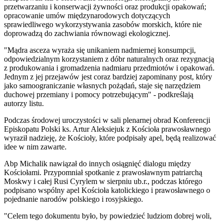
przetwarzaniu i konserwacji żywności oraz produkcji opakowań;
opracowanie umów międzynarodowych dotyczących
sprawiedliwego wykorzystywania zasobów morskich, które nie
doprowadzą do zachwiania równowagi ekologicznej.
"Mądra asceza wyraża się unikaniem nadmiernej konsumpcji,
odpowiedzialnym korzystaniem z dóbr naturalnych oraz rezygnacją
z produkowania i gromadzenia nadmiaru przedmiotów i opakowań.
Jednym z jej przejawów jest coraz bardziej zapominany post, który
jako samoograniczanie własnych pożądań, staje się narzędziem
duchowej przemiany i pomocy potrzebującym" - podkreślają
autorzy listu.
Podczas środowej uroczystości w sali plenarnej obrad Konferencji
Episkopatu Polski ks. Artur Aleksiejuk z Kościoła prawosławnego
wyraził nadzieję, że Kościoły, które podpisały apel, będą realizować
idee w nim zawarte.
Abp Michalik nawiązał do innych osiągnięć dialogu między
Kościołami. Przypomniał spotkanie z prawosławnym patriarchą
Moskwy i całej Rusi Cyrylem w sierpniu ub.r., podczas którego
podpisano wspólny apel Kościoła katolickiego i prawosławnego o
pojednanie narodów polskiego i rosyjskiego.
"Celem tego dokumentu było, by powiedzieć ludziom dobrej woli,