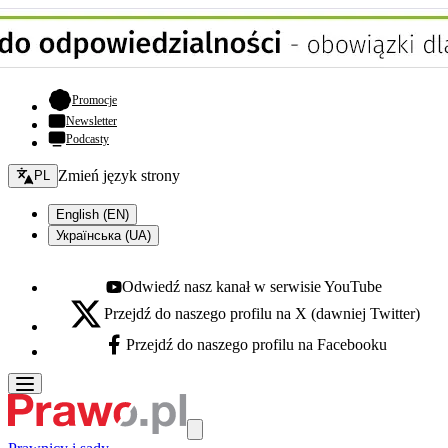
- otwiera się w nowej karcie
Promocje
Newsletter
Podcasty
Zmień język - bieżący:
Zmień język strony
PL
English (EN)
Українська (UA)
Odwiedź nasz kanał w serwisie YouTube
Youtube - otwiera się w nowej karcie
Przejdź do naszego profilu na X (dawniej Twitter)
X - otwiera się w nowej karcie
Przejdź do naszego profilu na Facebooku
Facebook - otwiera się w nowej karcie