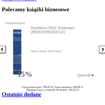
Polecamy książki biznesowe
Przejdź do: Dyrektywa NIS2. Komentarz [PRZEDSPRZEDAŻ], Mateu
PRZEDSPRZEDAŻ
Dyrektywa NIS2. Komentarz
[PRZEDSPRZEDAŻ]
Poprzednia książka
N
Mateusz Jakubik, Rafał Prabucki
15%
Sprawdź
Rabatu
Cena promocyjna: 296,65 zł |
Cena regularna: 349,00 zł
Najniższa cena w ostatnich 30 dniach: 244,30 zł
Ostatnio dodane