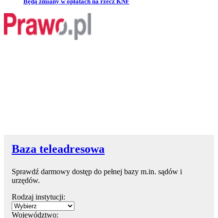
Przejdź do artykułu:
Będą zmiany w opłatach na rzecz KNF
Baza teleadresowa
Sprawdź darmowy dostęp do pełnej bazy m.in. sądów i
urzędów.
Rodzaj instytucji:
Województwo: