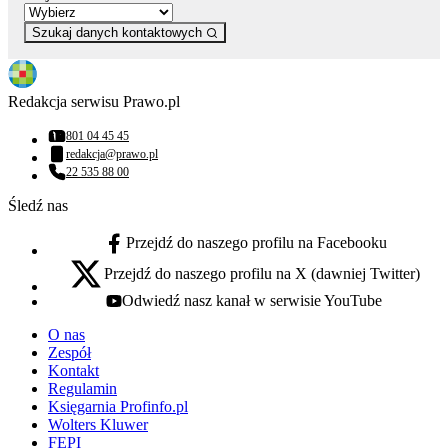
Szukaj danych kontaktowych
Redakcja serwisu Prawo.pl
801 04 45 45
Numer telefonu:
redakcja@prawo.pl
Adres email:
22 535 88 00
Numer telefonu:
Śledź nas
Przejdź do naszego profilu na Facebooku
facebook - otwiera się w nowej karcie
Przejdź do naszego profilu na X (dawniej Twitter)
x - otwiera się w nowej karcie
Odwiedź nasz kanał w serwisie YouTube
youtube - otwiera się w nowej karcie
O nas
Zespół
Kontakt
Regulamin
Księgarnia Profinfo.pl
Wolters Kluwer
FEPI