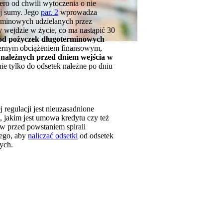
ero od chwili wytoczenia o nie
ej sumy. Jego
par. 2
wprowadza
erminowych udzielanych przez
y wejdzie w życie, co ma nastąpić 30
h od pożyczek długoterminowych
miernym obciążeniem finansowym,
 należnych przed dniem wejścia w
e tylko do odsetek należne po dniu
regulacji jest nieuzasadnione
, jakim jest umowa kredytu czy też
ów przed powstaniem spirali
tego, aby
naliczać odsetki
od odsetek
ych.