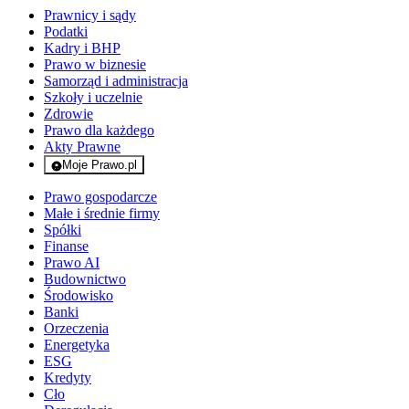
Prawnicy i sądy
Podatki
Kadry i BHP
Prawo w biznesie
Samorząd i administracja
Szkoły i uczelnie
Zdrowie
Prawo dla każdego
Akty Prawne
Moje Prawo.pl
- rejestracja i logowanie do serwisu
Prawo gospodarcze
Małe i średnie firmy
Spółki
Finanse
Prawo AI
Budownictwo
Środowisko
Banki
Orzeczenia
Energetyka
ESG
Kredyty
Cło