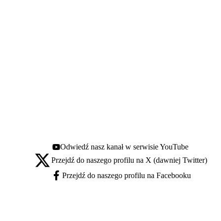
Odwiedź nasz kanał w serwisie YouTube
Youtube - otwiera się w nowej karcie
Przejdź do naszego profilu na X (dawniej Twitter)
X - otwiera się w nowej karcie
Przejdź do naszego profilu na Facebooku
Facebook - otwiera się w nowej karcie