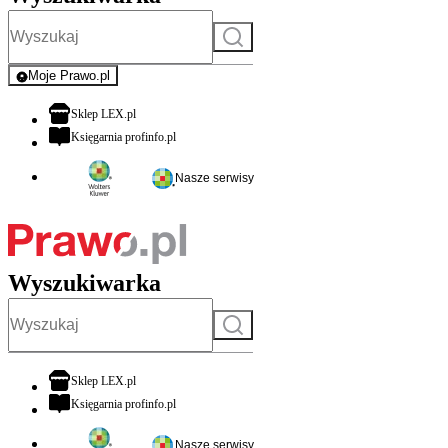
Szukaj
Moje Prawo.pl
- rejestracja i logowanie do serwisu
otwiera się w nowej karcie
Sklep LEX.pl
otwiera się w nowej karcie
Księgarnia profinfo.pl
Nasze serwisy
Wyszukiwarka
Szukaj
otwiera się w nowej karcie
Sklep LEX.pl
otwiera się w nowej karcie
Księgarnia profinfo.pl
Nasze serwisy