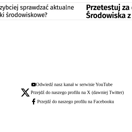
Odwiedź nasz kanał w serwisie YouTube
Youtube - otwiera się w nowej karcie
Przejdź do naszego profilu na X (dawniej Twitter)
X - otwiera się w nowej karcie
Przejdź do naszego profilu na Facebooku
Facebook - otwiera się w nowej karcie