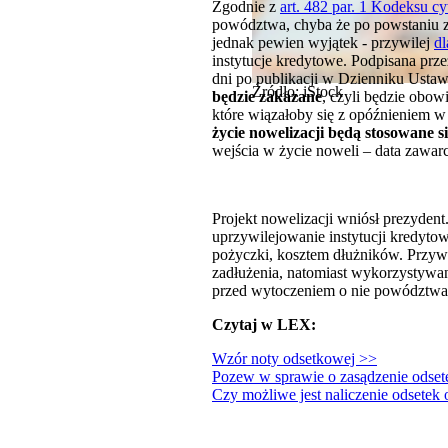
Zgodnie z
art. 482 par. 1 Kodeksu c
powództwa, chyba że po powstaniu zal
jednak pewien wyjątek - przywilej
d
instytucje kredytowe. Podpisana prze
dni po publikacji w Dzienniku Usta
Źródło: iStock
będzie zakazane
, czyli będzie obo
które wiązałoby się z opóźnieniem w
życie nowelizacji będą stosowane s
wejścia w życie noweli – data zawar
Projekt nowelizacji wniósł prezyden
uprzywilejowanie instytucji kredytow
pożyczki, kosztem dłużników. Przywil
zadłużenia, natomiast wykorzystywani
przed wytoczeniem o nie powództwa, 
Czytaj w LEX:
Wzór noty odsetkowej >>
Pozew w sprawie o zasądzenie odset
Czy możliwe jest naliczenie odsetek 