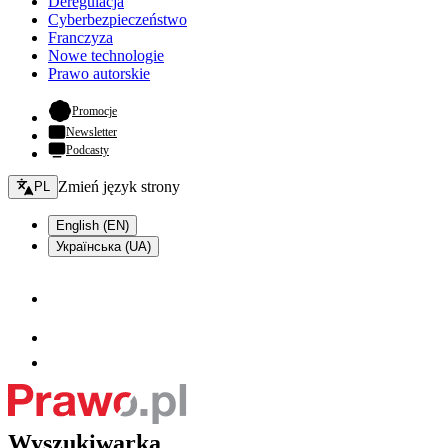
Deregulacja
Cyberbezpieczeństwo
Franczyza
Nowe technologie
Prawo autorskie
- otwiera się w nowej karcie
Promocje
Newsletter
Podcasty
Zmień język - bieżący:
Zmień język strony
PL
English (EN)
Українська (UA)
Wyszukiwarka