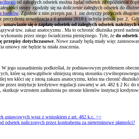
ywilnego
od zaległych odsetek można żądać odsetek za opóźnienie dopi
egłości strony zgodziły się na doliczenie zaległych odsetek do dłużn
la banków
. Zgodnie z nim przepis par. 1 nie dotyczy pożyczek długot
z prezydenta nowelizacja z 6 grudnia 2018 r. uchyla jednak par. 2. Gd
w,
umawianie się o zapłatę odsetek od zaległych odsetek należnyc
wiązywał tzw. zakaz anatocyzmu . Ma to ochronić dłużnika przed nad
 wykonaniu przez niego świadczenia pieniężnego. Tyle, że
do odsetek
ię przepisy dotychczasowe
. Nowe zasady będą miały więc zastosowani
cia umowy nie będzie tu miała znaczenia.
t. W jego uzasadnieniu podkreślał, że podstawowym problemem obecnej 
ych, które są niewątpliwie silniejszą stroną stosunku cywilnoprawnego
ej ten kłóci się z istotą zakazu anatocyzmu, która ma chronić dłużnik
e przez instytucje kredytowe regulacji zawartej w art. 482 § 2 Kc do 
skutkuje wzrostem zadłużenia po stronie klientów instytucji kredytow
ek ustawowych wraz z wnioskiem z art. 482 k.c. >>
od odsetek naliczonych przez kontrahenta za nieterminowe płatności?