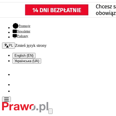
- otwiera się w nowej karcie
Promocje
Newsletter
Podcasty
Zmień język - bieżący:
Zmień język strony
PL
English (EN)
Українська (UA)