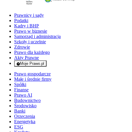
Prawnicy i sądy
Podatki
Kadry i BHP
Prawo w biznesie
Samorząd i administracja
Szkoły i uczelnie
Zdrowie
Prawo dla każdego
Akty Prawne
Moje Prawo.pl
- rejestracja i logowanie do serwisu
Prawo gospodarcze
Małe i średnie firmy
Spółki
Finanse
Prawo AI
Budownictwo
Środowisko
Banki
Orzeczenia
Energetyka
ESG