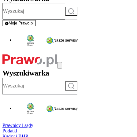
Szukaj
Moje Prawo.pl
- rejestracja i logowanie do serwisu
Nasze serwisy
Wyszukiwarka
Szukaj
Nasze serwisy
Prawnicy i sądy
Podatki
Kadry i BHP