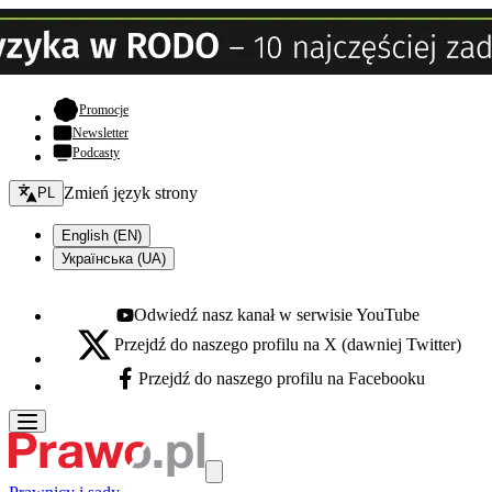
- otwiera się w nowej karcie
Promocje
Newsletter
Podcasty
Zmień język - bieżący:
Zmień język strony
PL
English (EN)
Українська (UA)
Odwiedź nasz kanał w serwisie YouTube
Youtube - otwiera się w nowej karcie
Przejdź do naszego profilu na X (dawniej Twitter)
X - otwiera się w nowej karcie
Przejdź do naszego profilu na Facebooku
Facebook - otwiera się w nowej karcie