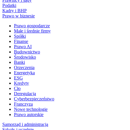
Prawnicy i sądy
Podatki
Kadry i BHP
Prawo w biznesie
Prawo gospodarcze
Małe i średnie firmy
Spółki
Finanse
Prawo AI
Budownictwo
Środowisko
Banki
Orzeczenia
Energetyka
ESG
Kredyty
Cło
Deregulacja
Cyberbezpieczeństwo
Franczyza
Nowe technologie
Prawo autorskie
Samorząd i administracja
Szkoły i uczelnie