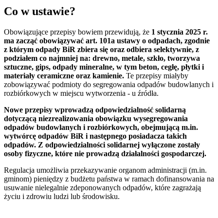
Co w ustawie?
Obowiązujące przepisy bowiem przewidują, że
1 stycznia 2025 r.
ma zacząć obowiązywać art. 101a ustawy o odpadach, zgodnie
z którym odpady BiR zbiera się oraz odbiera selektywnie, z
podziałem co najmniej na: drewno, metale, szkło, tworzywa
sztuczne, gips, odpady mineralne, w tym beton, cegłę, płytki i
materiały ceramiczne oraz kamienie.
Te przepisy miałyby
zobowiązywać podmioty do segregowania odpadów budowlanych i
rozbiórkowych w miejscu wytworzenia - u źródła.
Nowe przepisy wprowadzą odpowiedzialność solidarną
dotyczącą niezrealizowania obowiązku wysegregowania
odpadów budowlanych i rozbiórkowych, obejmującą m.in.
wytwórcę odpadów BiR i następnego posiadacza takich
odpadów. Z odpowiedzialności solidarnej wyłączone zostały
osoby fizyczne, które nie prowadzą działalności gospodarczej.
Regulacja umożliwia przekazywanie organom administracji (m.in.
gminom) pieniędzy z budżetu państwa w ramach dofinansowania na
usuwanie nielegalnie zdeponowanych odpadów, które zagrażają
życiu i zdrowiu ludzi lub środowisku.