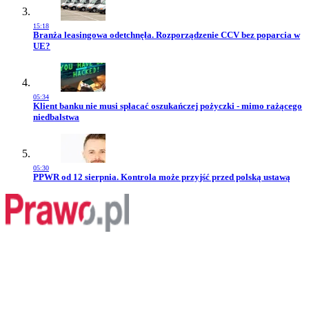
15:18
Przejdź do artykułu:
Branża leasingowa odetchnęła. Rozporządzenie CCV bez poparcia w
UE?
05:34
Przejdź do artykułu:
Klient banku nie musi spłacać oszukańczej pożyczki - mimo rażącego
niedbalstwa
05:30
Przejdź do artykułu:
PPWR od 12 sierpnia. Kontrola może przyjść przed polską ustawą