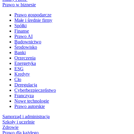
Prawo w biznesie
Prawo gospodarcze
Małe i średnie firmy
Spółki
Finanse
Prawo AI
Budownictwo
Środowisko
Banki
Orzeczenia
Energetyka
ESG
Kredyty
Cło
Deregulacja
Cyberbezpieczeństwo
Franczyza
Nowe technologie
Prawo autorskie
Samorząd i administracja
Szkoły i uczelnie
Zdrowie
Prawo dla każdego