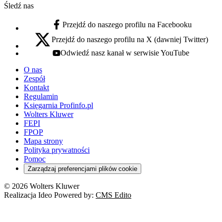
Śledź nas
Przejdź do naszego profilu na Facebooku
facebook - otwiera się w nowej karcie
Przejdź do naszego profilu na X (dawniej Twitter)
x - otwiera się w nowej karcie
Odwiedź nasz kanał w serwisie YouTube
youtube - otwiera się w nowej karcie
O nas
Zespół
Kontakt
Regulamin
Księgarnia Profinfo.pl
Wolters Kluwer
FEPI
FPOP
Mapa strony
Polityka prywatności
Pomoc
Zarządzaj preferencjami plików cookie
© 2026 Wolters Kluwer
Realizacja Ideo Powered by:
CMS Edito