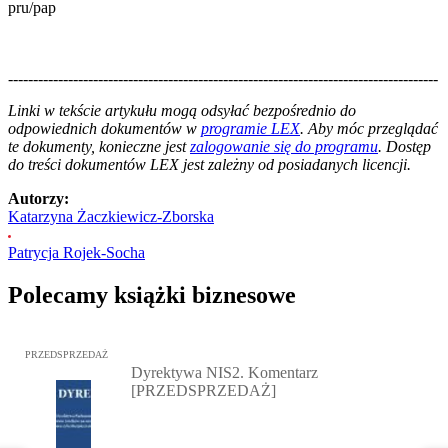
pru/pap
--------------------------------------------------------------------------------------
--------------------------------------------------------
Linki w tekście artykułu mogą odsyłać bezpośrednio do
odpowiednich dokumentów w
programie LEX
. Aby móc przeglądać
te dokumenty, konieczne jest
zalogowanie się do programu
. Dostęp
do treści dokumentów LEX jest zależny od posiadanych licencji.
Autorzy:
Katarzyna Żaczkiewicz-Zborska
Patrycja Rojek-Socha
Polecamy książki biznesowe
Przejdź do: Dyrektywa NIS2. Komentarz [PRZEDSPRZEDAŻ], Mateu
PRZEDSPRZEDAŻ
Dyrektywa NIS2. Komentarz
[PRZEDSPRZEDAŻ]