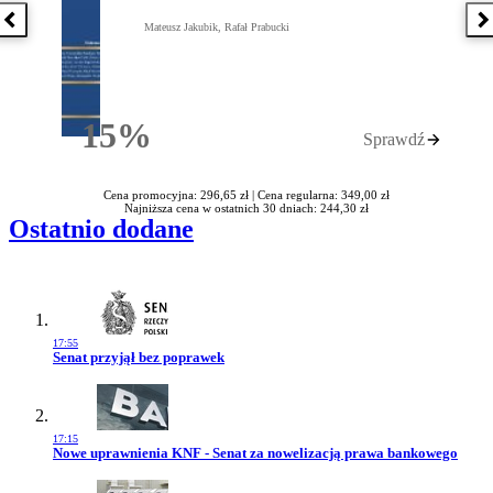
Poprzednia książka
N
Mateusz Jakubik, Rafał Prabucki
15%
Sprawdź
Rabatu
Cena promocyjna: 296,65 zł |
Cena regularna: 349,00 zł
Najniższa cena w ostatnich 30 dniach: 244,30 zł
Ostatnio dodane
17:55
Przejdź do artykułu:
Senat przyjął bez poprawek
17:15
Przejdź do artykułu:
Nowe uprawnienia KNF - Senat za nowelizacją prawa bankowego