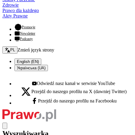
Zdrowie
Prawo dla każdego
Akty Prawne
- otwiera się w nowej karcie
Promocje
Newsletter
Podcasty
Zmień język - bieżący:
Zmień język strony
PL
English (EN)
Українська (UA)
Odwiedź nasz kanał w serwisie YouTube
Youtube - otwiera się w nowej karcie
Przejdź do naszego profilu na X (dawniej Twitter)
X - otwiera się w nowej karcie
Przejdź do naszego profilu na Facebooku
Facebook - otwiera się w nowej karcie
Wyszukiwarka