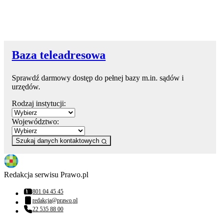
Baza teleadresowa
Sprawdź darmowy dostęp do pełnej bazy m.in. sądów i
urzędów.
Rodzaj instytucji:
Województwo:
Szukaj danych kontaktowych
Redakcja serwisu Prawo.pl
801 04 45 45
Numer telefonu:
redakcja@prawo.pl
Adres email:
22 535 88 00
Numer telefonu: