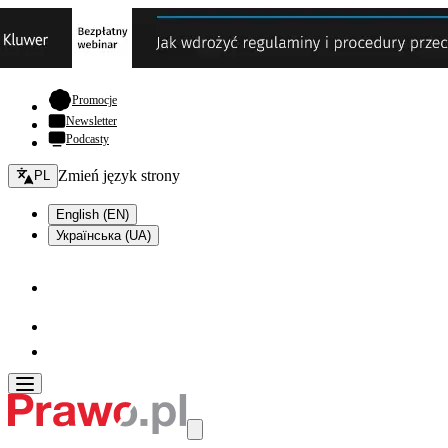
- otwiera się w nowej karcie
Promocje
Newsletter
Podcasty
Zmień język - bieżący:
Zmień język strony
PL
English (EN)
Українська (UA)