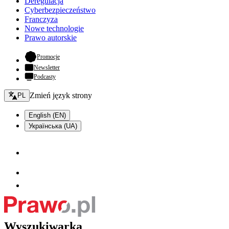
Deregulacja
Cyberbezpieczeństwo
Franczyza
Nowe technologie
Prawo autorskie
- otwiera się w nowej karcie
Promocje
Newsletter
Podcasty
Zmień język - bieżący:
Zmień język strony
PL
English (EN)
Українська (UA)
Wyszukiwarka