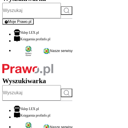
Szukaj
Moje Prawo.pl
- rejestracja i logowanie do serwisu
otwiera się w nowej karcie
Sklep LEX.pl
otwiera się w nowej karcie
Księgarnia profinfo.pl
Nasze serwisy
Wyszukiwarka
Szukaj
otwiera się w nowej karcie
Sklep LEX.pl
otwiera się w nowej karcie
Księgarnia profinfo.pl
Nasze serwisy