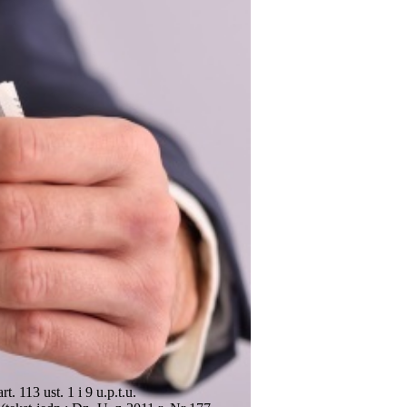
113 ust. 1 i 9 u.p.t.u.