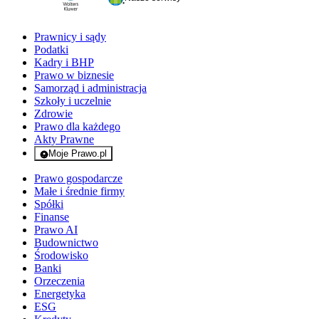
Prawnicy i sądy
Podatki
Kadry i BHP
Prawo w biznesie
Samorząd i administracja
Szkoły i uczelnie
Zdrowie
Prawo dla każdego
Akty Prawne
Moje Prawo.pl
- rejestracja i logowanie do serwisu
Prawo gospodarcze
Małe i średnie firmy
Spółki
Finanse
Prawo AI
Budownictwo
Środowisko
Banki
Orzeczenia
Energetyka
ESG