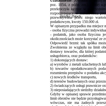
Uzasadnienie:
powołane powyżej regu
poz. 1054, z późn. zm.) - dalej u.
przekroczyła łącznie w poprzedni
rozpoczynający w trakcie roku po
Źródło: iStock
przewidywana przez niego wartość
podatkowym, kwoty 150.000 zł.
W opisanym przypadku ma miejsce na
- osoba fizyczna prowadzi indywidua
- podatnik, jako osoba fizyczna j
okolicznościach może korzystać ze 
Odpowiedź brzmi: tak spółka może 
Zwolnienia ze względu na limit ob
dostawy towarów, dla której podatni
usługobiorca, oraz podatników:
1) dokonujących dostaw:
a) wyrobów z metali szlachetnych lub
b) towarów opodatkowanych podat
rozumieniu przepisów o podatku ak
c) nowych środków transportu,
d) terenów budowlanych oraz przez
2) świadczących usługi prawnicze oraz
3) nieposiadających siedziby działaln
Gdyby w opisanej sprawie przedmio
limit obrotów nie będzie przysługiwał
wówczas, nie ma żadnych przeszk