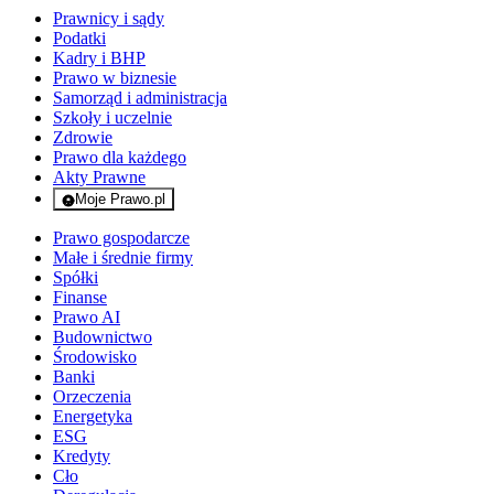
Prawnicy i sądy
Podatki
Kadry i BHP
Prawo w biznesie
Samorząd i administracja
Szkoły i uczelnie
Zdrowie
Prawo dla każdego
Akty Prawne
Moje Prawo.pl
- rejestracja i logowanie do serwisu
Prawo gospodarcze
Małe i średnie firmy
Spółki
Finanse
Prawo AI
Budownictwo
Środowisko
Banki
Orzeczenia
Energetyka
ESG
Kredyty
Cło