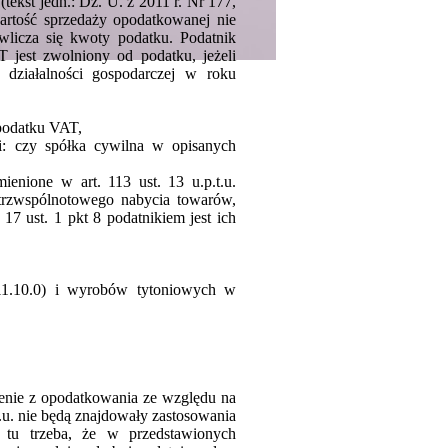
ekst jedn.: Dz. U. z 2011 r. Nr 177,
wartość sprzedaży opodatkowanej nie
licza się kwoty podatku. Podatnik
jest zwolniony od podatku, jeżeli
 działalności gospodarczej w roku
 podatku VAT,
mi: czy spółka cywilna w opisanych
enione w art. 113 ust. 13 u.p.t.u.
ątrzwspólnotowego nabycia towarów,
17 ust. 1 pkt 8 podatnikiem jest ich
11.10.0) i wyrobów tytoniowych w
enie z opodatkowania ze względu na
.t.u. nie będą znajdowały zastosowania
 tu trzeba, że w przedstawionych