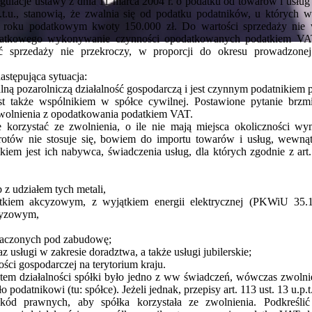
lacje ustawy z dnia 11 marca 2004 r. o podatku od towarów i usług (t
p.t.u., stanowią, że zwalnia się od podatku podatników, u których 
m roku podatkowym kwoty 150.000 zł. Do wartości sprzedaży nie w
datkowego wykonywanie czynności opodatkowanych podatkiem VAT 
 sprzedaży nie przekroczy, w proporcji do okresu prowadzonej
stępująca sytuacja:
lną pozarolniczą działalność gospodarczą i jest czynnym podatnikiem
est także wspólnikiem w spółce cywilnej. Postawione pytanie brz
zwolnienia z opodatkowania podatkiem VAT.
korzystać ze zwolnienia, o ile nie mają miejsca okoliczności wymi
rotów nie stosuje się, bowiem do importu towarów i usług, wewn
kiem jest ich nabywca, świadczenia usług, dla których zgodnie z art. 
 z udziałem tych metali,
kiem akcyzowym, z wyjątkiem energii elektrycznej (PKWiU 35.
cyzowym,
naczonych pod zabudowę;
 usługi w zakresie doradztwa, a także usługi jubilerskie;
ości gospodarczej na terytorium kraju.
tem działalności spółki było jedno z ww świadczeń, wówczas zwolni
o podatnikowi (tu: spółce). Jeżeli jednak, przepisy art. 113 ust. 13 u.p
ód prawnych, aby spółka korzystała ze zwolnienia. Podkreślić