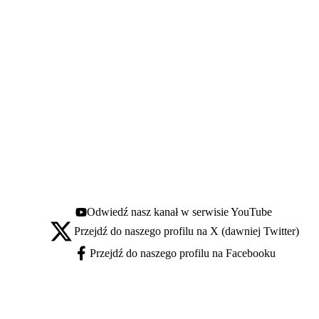
Odwiedź nasz kanał w serwisie YouTube
Youtube - otwiera się w nowej karcie
Przejdź do naszego profilu na X (dawniej Twitter)
X - otwiera się w nowej karcie
Przejdź do naszego profilu na Facebooku
Facebook - otwiera się w nowej karcie