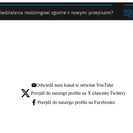
Odwiedź nasz kanał w serwisie YouTube
Youtube - otwiera się w nowej karcie
Przejdź do naszego profilu na X (dawniej Twitter)
X - otwiera się w nowej karcie
Przejdź do naszego profilu na Facebooku
Facebook - otwiera się w nowej karcie