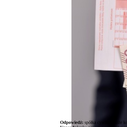
Odpowiedź:
spółka cywilna może kor