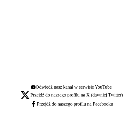
Odwiedź nasz kanał w serwisie YouTube
Youtube - otwiera się w nowej karcie
Przejdź do naszego profilu na X (dawniej Twitter)
X - otwiera się w nowej karcie
Przejdź do naszego profilu na Facebooku
Facebook - otwiera się w nowej karcie