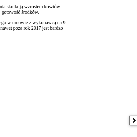
enia skutkują wzrostem kosztów
a gotowość środków.
onego w umowie z wykonawcą na 9
nawet poza rok 2017 jest bardzo
N