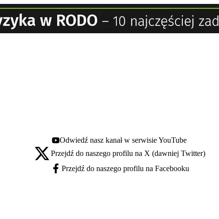
Odwiedź nasz kanał w serwisie YouTube
Youtube - otwiera się w nowej karcie
Przejdź do naszego profilu na X (dawniej Twitter)
X - otwiera się w nowej karcie
Przejdź do naszego profilu na Facebooku
Facebook - otwiera się w nowej karcie