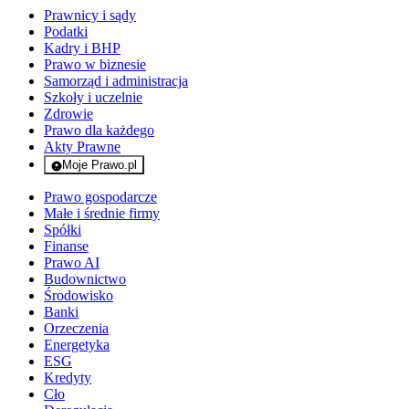
Prawnicy i sądy
Podatki
Kadry i BHP
Prawo w biznesie
Samorząd i administracja
Szkoły i uczelnie
Zdrowie
Prawo dla każdego
Akty Prawne
Moje Prawo.pl
- rejestracja i logowanie do serwisu
Prawo gospodarcze
Małe i średnie firmy
Spółki
Finanse
Prawo AI
Budownictwo
Środowisko
Banki
Orzeczenia
Energetyka
ESG
Kredyty
Cło