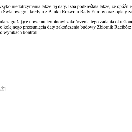
yko niedotrzymania także tej daty. Izba podkreślała także, że opóźni
nku Światowego i kredytu z Banku Rozwoju Rady Europy oraz opłaty z
enia zagrażające nowemu terminowi zakończenia tego zadania określ
o kolejnego przesunięcia daty zakończenia budowy Zbiornik Racibórz 
 o wynikach kontroli.
sz Jakubik, Rafał Prabucki - otwiera się w nowym oknie
AŻ]