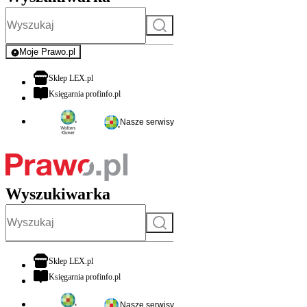
Szukaj
Moje Prawo.pl
- rejestracja i logowanie do serwisu
otwiera się w nowej karcie
Sklep LEX.pl
otwiera się w nowej karcie
Księgarnia profinfo.pl
Nasze serwisy
Wyszukiwarka
Szukaj
otwiera się w nowej karcie
Sklep LEX.pl
otwiera się w nowej karcie
Księgarnia profinfo.pl
Nasze serwisy