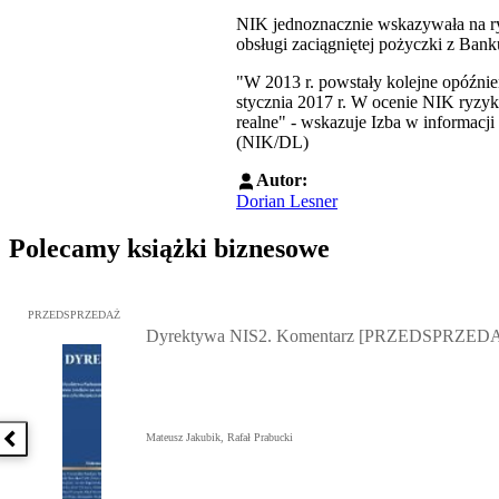
NIK jednoznacznie wskazywała na ryz
obsługi zaciągniętej pożyczki z Ba
"W 2013 r. powstały kolejne opóźni
stycznia 2017 r. W ocenie NIK ryzyk
realne" - wskazuje Izba w informacji
(NIK/DL)
Autor:
Dorian Lesner
Polecamy książki biznesowe
Przejdź do: Dyrektywa NIS2. Komentarz [PRZEDSPRZEDAŻ], Mateu
PRZEDSPRZEDAŻ
Dyrektywa NIS2. Komentarz [PRZEDSPRZED
Mateusz Jakubik, Rafał Prabucki
Poprzednia książka