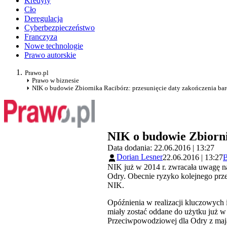
Kredyty
Cło
Deregulacja
Cyberbezpieczeństwo
Franczyza
Nowe technologie
Prawo autorskie
Prawo.pl
Prawo w biznesie
NIK o budowie Zbiornika Racibórz: przesunięcie daty zakończenia bar
NIK o budowie Zbiorni
Data dodania: 22.06.2016 | 13:27
Dorian Lesner
22.06.2016 | 13:27
NIK już w 2014 r. zwracała uwagę n
Odry. Obecnie ryzyko kolejnego prze
NIK.
Opóźnienia w realizacji kluczowych
miały zostać oddane do użytku już w
Przeciwpowodziowej dla Odry z maja 