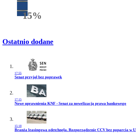
15%
Rabatu
Ostatnio dodane
17:55
Przejdź do artykułu:
Senat przyjął bez poprawek
17:15
Przejdź do artykułu:
Nowe uprawnienia KNF - Senat za nowelizacją prawa bankowego
15:18
Przejdź do artykułu:
Branża leasingowa odetchnęła. Rozporządzenie CCV bez poparcia w 