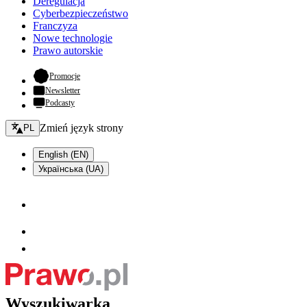
Deregulacja
Cyberbezpieczeństwo
Franczyza
Nowe technologie
Prawo autorskie
- otwiera się w nowej karcie
Promocje
Newsletter
Podcasty
Zmień język - bieżący:
Zmień język strony
PL
English (EN)
Українська (UA)
Wyszukiwarka