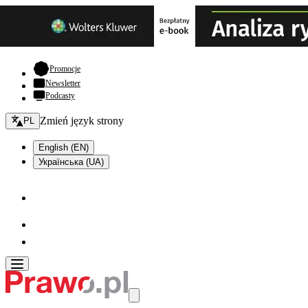
- otwiera się w nowej karcie
Promocje
Newsletter
Podcasty
Zmień język - bieżący:
Zmień język strony
PL
English (EN)
Українська (UA)