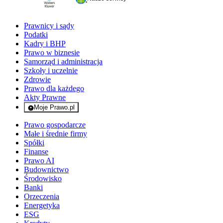
Prawnicy i sądy
Podatki
Kadry i BHP
Prawo w biznesie
Samorząd i administracja
Szkoły i uczelnie
Zdrowie
Prawo dla każdego
Akty Prawne
Moje Prawo.pl
- rejestracja i logowanie do serwisu
Prawo gospodarcze
Małe i średnie firmy
Spółki
Finanse
Prawo AI
Budownictwo
Środowisko
Banki
Orzeczenia
Energetyka
ESG