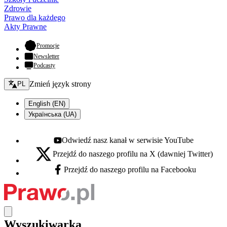
Zdrowie
Prawo dla każdego
Akty Prawne
- otwiera się w nowej karcie
Promocje
Newsletter
Podcasty
Zmień język - bieżący:
Zmień język strony
PL
English (EN)
Українська (UA)
Odwiedź nasz kanał w serwisie YouTube
Youtube - otwiera się w nowej karcie
Przejdź do naszego profilu na X (dawniej Twitter)
X - otwiera się w nowej karcie
Przejdź do naszego profilu na Facebooku
Facebook - otwiera się w nowej karcie
Wyszukiwarka