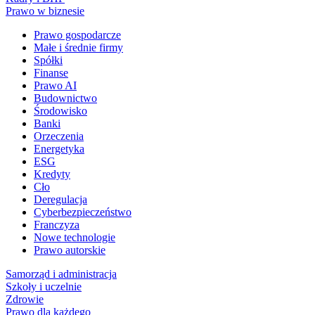
Prawo w biznesie
Prawo gospodarcze
Małe i średnie firmy
Spółki
Finanse
Prawo AI
Budownictwo
Środowisko
Banki
Orzeczenia
Energetyka
ESG
Kredyty
Cło
Deregulacja
Cyberbezpieczeństwo
Franczyza
Nowe technologie
Prawo autorskie
Samorząd i administracja
Szkoły i uczelnie
Zdrowie
Prawo dla każdego