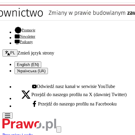
- otwiera się w nowej karcie
Promocje
Newsletter
Podcasty
Zmień język - bieżący:
Zmień język strony
PL
English (EN)
Українська (UA)
Odwiedź nasz kanał w serwisie YouTube
Youtube - otwiera się w nowej karcie
Przejdź do naszego profilu na X (dawniej Twitter)
X - otwiera się w nowej karcie
Przejdź do naszego profilu na Facebooku
Facebook - otwiera się w nowej karcie