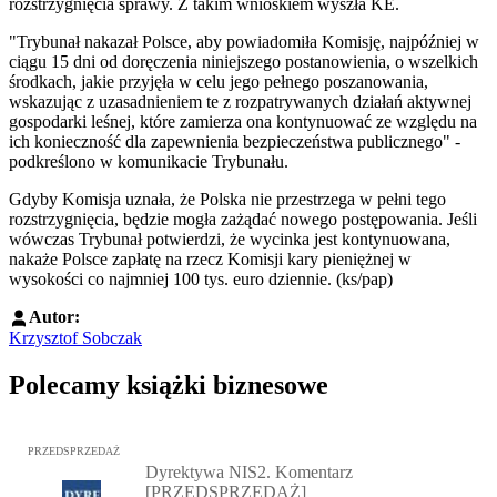
rozstrzygnięcia sprawy. Z takim wnioskiem wyszła KE.
"Trybunał nakazał Polsce, aby powiadomiła Komisję, najpóźniej w
ciągu 15 dni od doręczenia niniejszego postanowienia, o wszelkich
środkach, jakie przyjęła w celu jego pełnego poszanowania,
wskazując z uzasadnieniem te z rozpatrywanych działań aktywnej
gospodarki leśnej, które zamierza ona kontynuować ze względu na
ich konieczność dla zapewnienia bezpieczeństwa publicznego" -
podkreślono w komunikacie Trybunału.
Gdyby Komisja uznała, że Polska nie przestrzega w pełni tego
rozstrzygnięcia, będzie mogła zażądać nowego postępowania. Jeśli
wówczas Trybunał potwierdzi, że wycinka jest kontynuowana,
nakaże Polsce zapłatę na rzecz Komisji kary pieniężnej w
wysokości co najmniej 100 tys. euro dziennie. (ks/pap)
Autor:
Krzysztof Sobczak
Polecamy książki biznesowe
Przejdź do: Dyrektywa NIS2. Komentarz [PRZEDSPRZEDAŻ], Mateu
PRZEDSPRZEDAŻ
Dyrektywa NIS2. Komentarz
[PRZEDSPRZEDAŻ]