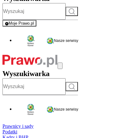
Szukaj
Moje Prawo.pl
- rejestracja i logowanie do serwisu
Nasze serwisy
Wyszukiwarka
Szukaj
Nasze serwisy
Prawnicy i sądy
Podatki
Kadry i BHP