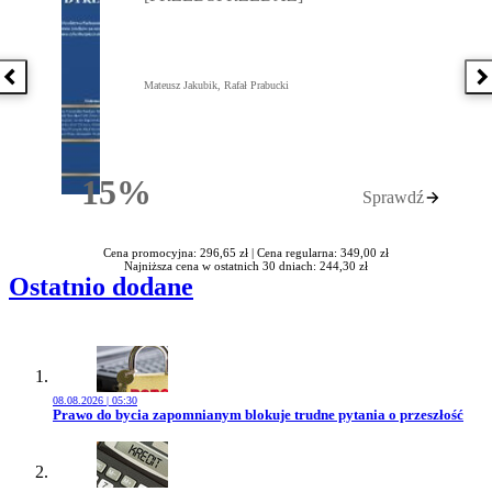
Poprzednia książka
N
Mateusz Jakubik, Rafał Prabucki
15%
Sprawdź
Rabatu
Cena promocyjna: 296,65 zł |
Cena regularna: 349,00 zł
Najniższa cena w ostatnich 30 dniach: 244,30 zł
Ostatnio dodane
08.08.2026 | 05:30
Przejdź do artykułu:
Prawo do bycia zapomnianym blokuje trudne pytania o przeszłość