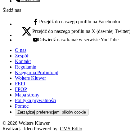
Numer telefonu:
Śledź nas
Przejdź do naszego profilu na Facebooku
facebook - otwiera się w nowej karcie
Przejdź do naszego profilu na X (dawniej Twitter)
x - otwiera się w nowej karcie
Odwiedź nasz kanał w serwisie YouTube
youtube - otwiera się w nowej karcie
O nas
Zespół
Kontakt
Regulamin
Księgarnia Profinfo.pl
Wolters Kluwer
FEPI
FPOP
Mapa strony
Polityka prywatności
Pomoc
Zarządzaj preferencjami plików cookie
© 2026 Wolters Kluwer
Realizacja Ideo Powered by:
CMS Edito