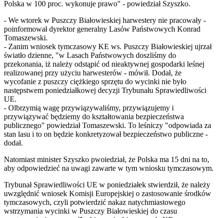
Polska w 100 proc. wykonuje prawo" - powiedział Szyszko.
- We wtorek w Puszczy Białowieskiej harwestery nie pracowały -
poinformował dyrektor generalny Lasów Państwowych Konrad
Tomaszewski.
- Zanim wniosek tymczasowy KE ws. Puszczy Białowieskiej ujrzał
światło dzienne, "w Lasach Państwowych doszliśmy do
przekonania, iż należy odstąpić od nieaktywnej gospodarki leśnej
realizowanej przy użyciu harwesterów - mówił. Dodał, że
wycofanie z puszczy ciężkiego sprzętu do wycinki nie było
następstwem poniedziałkowej decyzji Trybunału Sprawiedliwości
UE.
- Olbrzymią wagę przywiązywaliśmy, przywiązujemy i
przywiązywać będziemy do kształtowania bezpieczeństwa
publicznego" powiedział Tomaszewski. To leśniczy "odpowiada za
stan lasu i to on będzie konkretyzował bezpieczeństwo publiczne -
dodał.
Natomiast minister Szyszko pwoiedział, że Polska ma 15 dni na to,
aby odpowiedzieć na uwagi zawarte w tym wniosku tymczasowym.
Trybunał Sprawiedliwości UE w poniedziałek stwierdził, że należy
uwzględnić wniosek Komisji Europejskiej o zastosowanie środków
tymczasowych, czyli potwierdzić nakaz natychmiastowego
wstrzymania wycinki w Puszczy Białowieskiej do czasu