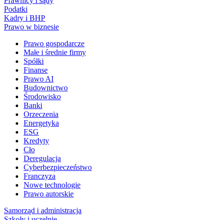
Prawnicy i sądy
Podatki
Kadry i BHP
Prawo w biznesie
Prawo gospodarcze
Małe i średnie firmy
Spółki
Finanse
Prawo AI
Budownictwo
Środowisko
Banki
Orzeczenia
Energetyka
ESG
Kredyty
Cło
Deregulacja
Cyberbezpieczeństwo
Franczyza
Nowe technologie
Prawo autorskie
Samorząd i administracja
Szkoły i uczelnie