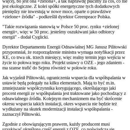
więcej, bo jest ona +zielona+, a tak naprawdę płacimy za coś, co nie
jest ekologiczne. Z kolei spółki energetyczne tych dodatkowych
pieniędzy nie inwestują w nowe moce, oparte o prawdziwe
+zielone+ źródła" - podkreślił dyrektor Greenpeace Polska.
"Takie rozwiązania stanowią w Polsce 50 proc. rynku +zielonej
energii+, więc w 50 proc. jesteśmy oszukiwani jako odbiorcy
energii" - dodał Cyglicki.
Dyrektor Departamentu Energii Odnawialnej MG Janusz Pilitowski
przypomniał, że rozporządzenie ministra wymaga notyfikacji przez
KE, co trwa ok. trzech miesięcy, więc realny termin jego wejścia w
życie to połowa tego roku. Projekt ustawy o OZE - jego zdaniem -
ma szanse trafić do Sejmu również w połowie roku.
Jak wyjaśnił Pilitowski, ograniczenia wsparcia dla współspalania w
ustawie będą polegały na kilku elementach. Mają to być m.in.
zmniejszanie współczynnika korygującego, określającego jaki
procent energii ze współspalania jest traktowane jako pochodzący z
odnawialnego źródła. Kolejnym mechanizmem ma być skrócenie
okresu wsparcia takich instalacji, okres wsparcia nie będzie też
wydłużany na skutek modernizacji instalacji współspalania -
zaznaczył Pilitowski.
Zgodnie z obowiązującym prawem, każdy producent musi
uzyskiwać określoną część energii z OZE, co poświadcza się