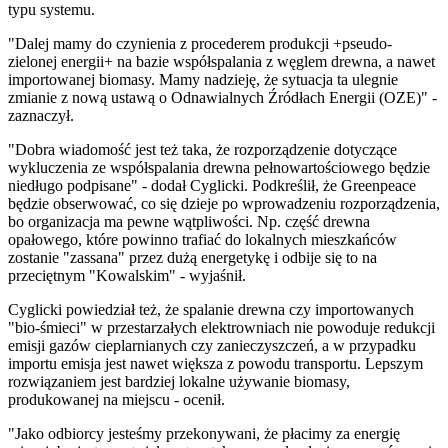
typu systemu.
"Dalej mamy do czynienia z procederem produkcji +pseudo-
zielonej energii+ na bazie współspalania z węglem drewna, a nawet
importowanej biomasy. Mamy nadzieję, że sytuacja ta ulegnie
zmianie z nową ustawą o Odnawialnych Źródłach Energii (OZE)" -
zaznaczył.
"Dobra wiadomość jest też taka, że rozporządzenie dotyczące
wykluczenia ze współspalania drewna pełnowartościowego będzie
niedługo podpisane" - dodał Cyglicki. Podkreślił, że Greenpeace
będzie obserwować, co się dzieje po wprowadzeniu rozporządzenia,
bo organizacja ma pewne wątpliwości. Np. część drewna
opałowego, które powinno trafiać do lokalnych mieszkańców
zostanie "zassana" przez dużą energetykę i odbije się to na
przeciętnym "Kowalskim" - wyjaśnił.
Cyglicki powiedział też, że spalanie drewna czy importowanych
"bio-śmieci" w przestarzałych elektrowniach nie powoduje redukcji
emisji gazów cieplarnianych czy zanieczyszczeń, a w przypadku
importu emisja jest nawet większa z powodu transportu. Lepszym
rozwiązaniem jest bardziej lokalne używanie biomasy,
produkowanej na miejscu - ocenił.
"Jako odbiorcy jesteśmy przekonywani, że płacimy za energię