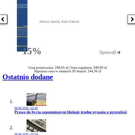
Poprzednia książka
N
Mateusz Jakubik, Rafał Prabucki
15%
Sprawdź
Rabatu
Cena promocyjna: 296,65 zł |
Cena regularna: 349,00 zł
Najniższa cena w ostatnich 30 dniach: 244,30 zł
Ostatnio dodane
08.08.2026 | 05:30
Przejdź do artykułu:
Prawo do bycia zapomnianym blokuje trudne pytania o przeszłość
08.08.2026 | 05:04