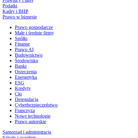
Prawnicy i sądy
Podatki
Kadry i BHP
Prawo w biznesie
Prawo gospodarcze
Małe i średnie firmy
Spółki
Finanse
Prawo AI
Budownictwo
Środowisko
Banki
Orzeczenia
Energetyka
ESG
Kredyty
Cło
Deregulacja
Cyberbezpieczeństwo
Franczyza
Nowe technologie
Prawo autorskie
Samorząd i administracja
Szkoły i uczelnie