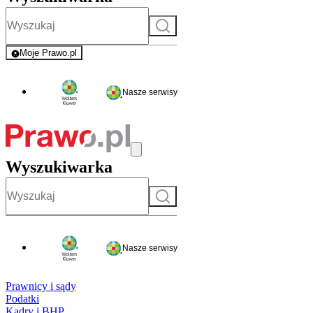
Szukaj
Moje Prawo.pl
- rejestracja i logowanie do serwisu
Nasze serwisy
Wyszukiwarka
Szukaj
Nasze serwisy
Prawnicy i sądy
Podatki
Kadry i BHP