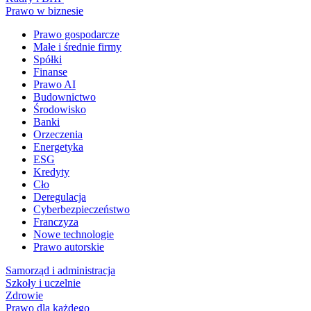
Prawo w biznesie
Prawo gospodarcze
Małe i średnie firmy
Spółki
Finanse
Prawo AI
Budownictwo
Środowisko
Banki
Orzeczenia
Energetyka
ESG
Kredyty
Cło
Deregulacja
Cyberbezpieczeństwo
Franczyza
Nowe technologie
Prawo autorskie
Samorząd i administracja
Szkoły i uczelnie
Zdrowie
Prawo dla każdego