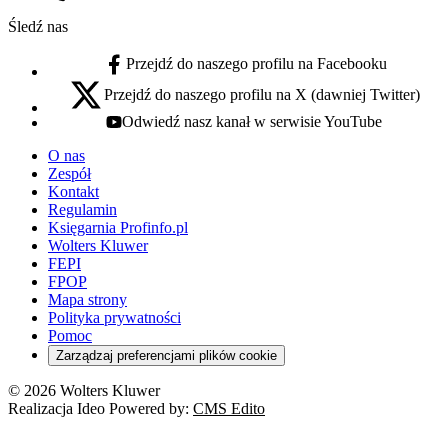
Numer telefonu:
Śledź nas
Przejdź do naszego profilu na Facebooku
facebook - otwiera się w nowej karcie
Przejdź do naszego profilu na X (dawniej Twitter)
x - otwiera się w nowej karcie
Odwiedź nasz kanał w serwisie YouTube
youtube - otwiera się w nowej karcie
O nas
Zespół
Kontakt
Regulamin
Księgarnia Profinfo.pl
Wolters Kluwer
FEPI
FPOP
Mapa strony
Polityka prywatności
Pomoc
Zarządzaj preferencjami plików cookie
© 2026 Wolters Kluwer
Realizacja Ideo Powered by:
CMS Edito