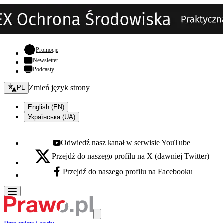
- otwiera się w nowej karcie
Promocje
Newsletter
Podcasty
Zmień język - bieżący:
Zmień język strony
PL
English (EN)
Українська (UA)
Odwiedź nasz kanał w serwisie YouTube
Youtube - otwiera się w nowej karcie
Przejdź do naszego profilu na X (dawniej Twitter)
X - otwiera się w nowej karcie
Przejdź do naszego profilu na Facebooku
Facebook - otwiera się w nowej karcie