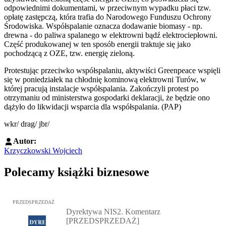
odpowiednimi dokumentami, w przeciwnym wypadku płaci tzw.
opłatę zastępczą, która trafia do Narodowego Funduszu Ochrony
Środowiska. Współspalanie oznacza dodawanie biomasy - np.
drewna - do paliwa spalanego w elektrowni bądź elektrociepłowni.
Część produkowanej w ten sposób energii traktuje się jako
pochodzącą z OZE, tzw. energię zieloną.
Protestując przeciwko współspalaniu, aktywiści Greenpeace wspięli
się w poniedziałek na chłodnię kominową elektrowni Turów, w
której pracują instalacje współspalania. Zakończyli protest po
otrzymaniu od ministerstwa gospodarki deklaracji, że będzie ono
dążyło do likwidacji wsparcia dla współspalania. (PAP)
wkr/ drag/ jbr/
Autor:
Krzyczkowski Wojciech
Polecamy książki biznesowe
Przejdź do: Dyrektywa NIS2. Komentarz [PRZEDSPRZEDAŻ], Mateu
PRZEDSPRZEDAŻ
Dyrektywa NIS2. Komentarz
[PRZEDSPRZEDAŻ]