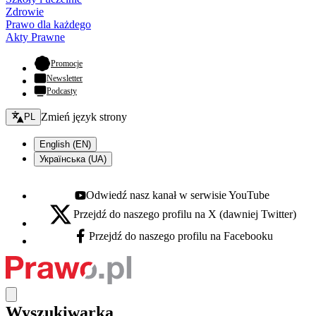
Zdrowie
Prawo dla każdego
Akty Prawne
- otwiera się w nowej karcie
Promocje
Newsletter
Podcasty
Zmień język - bieżący:
Zmień język strony
PL
English (EN)
Українська (UA)
Odwiedź nasz kanał w serwisie YouTube
Youtube - otwiera się w nowej karcie
Przejdź do naszego profilu na X (dawniej Twitter)
X - otwiera się w nowej karcie
Przejdź do naszego profilu na Facebooku
Facebook - otwiera się w nowej karcie
Wyszukiwarka