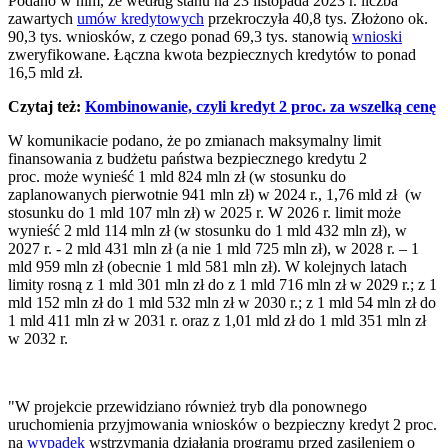
Podano w nim, że według stanu na 23 listopada 2023 r. liczba
zawartych
umów kredytowych
przekroczyła 40,8 tys. Złożono ok.
90,3 tys. wniosków, z czego ponad 69,3 tys. stanowią
wnioski
zweryfikowane. Łączna kwota bezpiecznych kredytów to ponad
16,5 mld zł.
Czytaj też:
Kombinowanie, czyli kredyt 2 proc. za wszelką cenę
W komunikacie podano, że po zmianach maksymalny limit
finansowania z budżetu państwa bezpiecznego kredytu 2
proc. może wynieść 1 mld 824 mln zł (w stosunku do
zaplanowanych pierwotnie 941 mln zł) w 2024 r., 1,76 mld zł (w
stosunku do 1 mld 107 mln zł) w 2025 r. W 2026 r. limit może
wynieść 2 mld 114 mln zł (w stosunku do 1 mld 432 mln zł), w
2027 r. - 2 mld 431 mln zł (a nie 1 mld 725 mln zł), w 2028 r. – 1
mld 959 mln zł (obecnie 1 mld 581 mln zł). W kolejnych latach
limity rosną z 1 mld 301 mln zł do z 1 mld 716 mln zł w 2029 r.; z 1
mld 152 mln zł do 1 mld 532 mln zł w 2030 r.; z 1 mld 54 mln zł do
1 mld 411 mln zł w 2031 r. oraz z 1,01 mld zł do 1 mld 351 mln zł
w 2032 r.
"W projekcie przewidziano również tryb dla ponownego
uruchomienia przyjmowania wniosków o bezpieczny kredyt 2 proc.
na
wypadek
wstrzymania działania programu przed zasileniem o