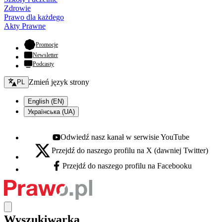
Zdrowie
Prawo dla każdego
Akty Prawne
- otwiera się w nowej karcie
Promocje
Newsletter
Podcasty
Zmień język - bieżący:
Zmień język strony
PL
English (EN)
Українська (UA)
Odwiedź nasz kanał w serwisie YouTube
Youtube - otwiera się w nowej karcie
Przejdź do naszego profilu na X (dawniej Twitter)
X - otwiera się w nowej karcie
Przejdź do naszego profilu na Facebooku
Facebook - otwiera się w nowej karcie
Wyszukiwarka