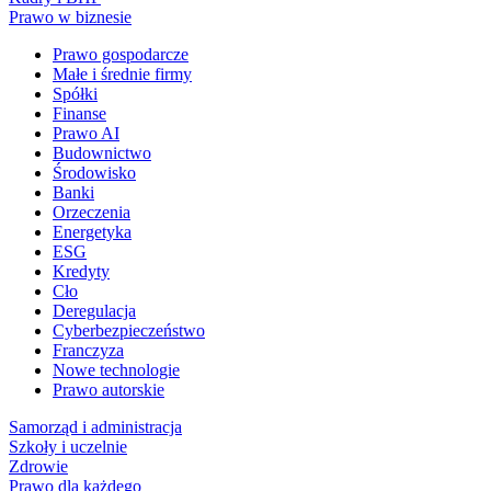
Prawo w biznesie
Prawo gospodarcze
Małe i średnie firmy
Spółki
Finanse
Prawo AI
Budownictwo
Środowisko
Banki
Orzeczenia
Energetyka
ESG
Kredyty
Cło
Deregulacja
Cyberbezpieczeństwo
Franczyza
Nowe technologie
Prawo autorskie
Samorząd i administracja
Szkoły i uczelnie
Zdrowie
Prawo dla każdego