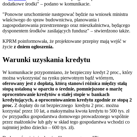
dodatkowe środki" – podano w komunikacie.
"Ponowne uruchomienie następować będzie na wniosek ministra
właściwego do spraw budownictwa, planowania i
zagospodarowania przestrzennego oraz mieszkalnictwa, będącego
dysponentem środków zasilających fundusz" – stwierdzono także.
KPRM poinformowała, że projektowane przepisy mają wejść w
życie
z dniem ogłoszenia.
Warunki uzyskania kredytu
W komunikacie przypomniano, że bezpieczny kredyt 2 proc., który
można wykorzystać na rynku pierwotnym bądź wtórnym,
oferowany jest z dopłatą, którą stanowi różnica między stałą
stopą ustaloną w oparciu o średnie, pomniejszone o marżę
oprocentowanie kredytów o stałej stopie w bankach
kredytujących, a oprocentowaniem kredytu zgodnie ze stopą 2
proc.
Z dopłaty do rat bezpiecznego kredytu 2 proc. można
korzystać przez 10 lat, a maksymalna kwota kredytu to 500 tys. zł
(w przypadku gospodarstwa domowego prowadzonego wspólnie
przez małżonków lub gdy w skład tego gospodarstwa wchodzi co
najmniej jedno dziecko – 600 tys. zł).