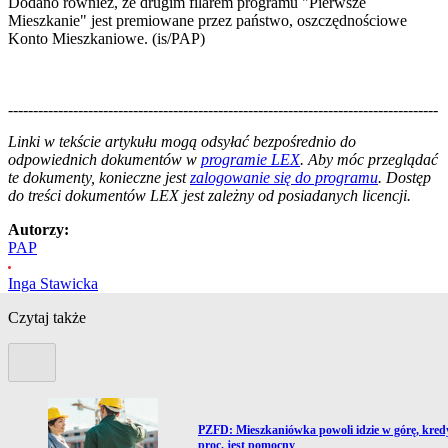
Dodano również, że drugim filarem programu "Pierwsze
Mieszkanie" jest premiowane przez państwo, oszczędnościowe
Konto Mieszkaniowe. (is/PAP)
--------------------------------------------------------------------------------------
--------------------------------------------------------
Linki w tekście artykułu mogą odsyłać bezpośrednio do
odpowiednich dokumentów w
programie LEX
. Aby móc przeglądać
te dokumenty, konieczne jest
zalogowanie się do programu
. Dostęp
do treści dokumentów LEX jest zależny od posiadanych licencji.
Autorzy:
PAP
Inga Stawicka
Czytaj także
Poprzedni slide
Przejdź do artykułu:
o
PZFD: Mieszkaniówka powoli idzie w górę, kred
proc. jest pomocny