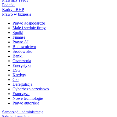
Prawnicy i sądy
Podatki
Kadry i BHP
Prawo w biznesie
Prawo gospodarcze
Małe i średnie firmy
Spółki
Finanse
Prawo AI
Budownictwo
Środowisko
Banki
Orzeczenia
Energetyka
ESG
Kredyty
Cło
Deregulacja
Cyberbezpieczeństwo
Franczyza
Nowe technologie
Prawo autorskie
Samorząd i administracja
Szkoły i uczelnie