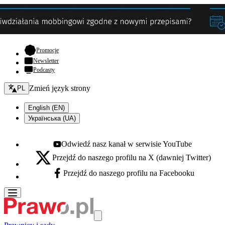
- otwiera się w nowej karcie
Promocje
Newsletter
Podcasty
Zmień język - bieżący:
Zmień język strony
PL
English (EN)
Українська (UA)
Odwiedź nasz kanał w serwisie YouTube
Youtube - otwiera się w nowej karcie
Przejdź do naszego profilu na X (dawniej Twitter)
X - otwiera się w nowej karcie
Przejdź do naszego profilu na Facebooku
Facebook - otwiera się w nowej karcie