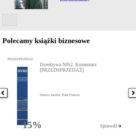
Kolejny slide
Polecamy książki biznesowe
Przejdź do: Dyrektywa NIS2. Komentarz [PRZEDSPRZEDAŻ], Mateu
PRZEDSPRZEDAŻ
Dyrektywa NIS2. Komentarz
[PRZEDSPRZEDAŻ]
Poprzednia książka
N
Mateusz Jakubik, Rafał Prabucki
15%
Sprawdź
Rabatu