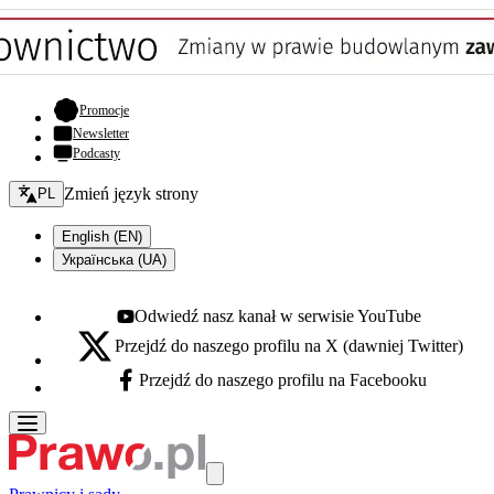
- otwiera się w nowej karcie
Promocje
Newsletter
Podcasty
Zmień język - bieżący:
Zmień język strony
PL
English (EN)
Українська (UA)
Odwiedź nasz kanał w serwisie YouTube
Youtube - otwiera się w nowej karcie
Przejdź do naszego profilu na X (dawniej Twitter)
X - otwiera się w nowej karcie
Przejdź do naszego profilu na Facebooku
Facebook - otwiera się w nowej karcie