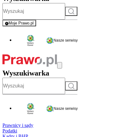
Szukaj
Moje Prawo.pl
- rejestracja i logowanie do serwisu
Nasze serwisy
Wyszukiwarka
Szukaj
Nasze serwisy
Prawnicy i sądy
Podatki
Kadry i BHP