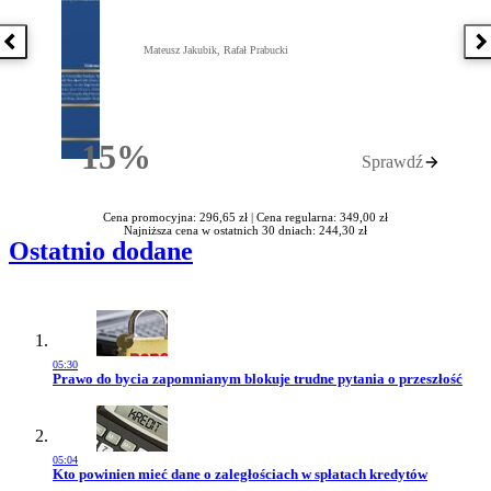
Poprzednia książka
N
Mateusz Jakubik, Rafał Prabucki
15%
Sprawdź
Rabatu
Cena promocyjna: 296,65 zł |
Cena regularna: 349,00 zł
Najniższa cena w ostatnich 30 dniach: 244,30 zł
Ostatnio dodane
05:30
Przejdź do artykułu:
Prawo do bycia zapomnianym blokuje trudne pytania o przeszłość
05:04
Przejdź do artykułu:
Kto powinien mieć dane o zaległościach w spłatach kredytów