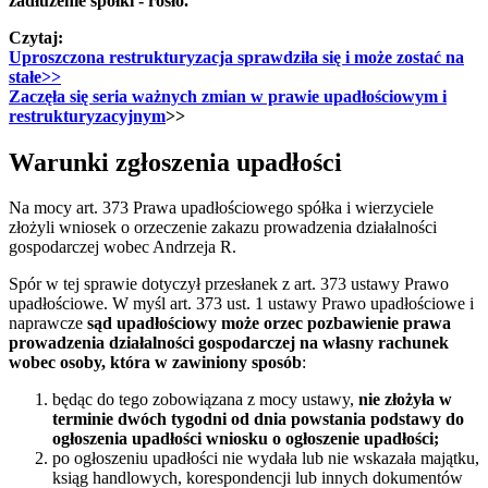
zadłużenie spółki - rosło.
Czytaj:
Uproszczona restrukturyzacja sprawdziła się i może zostać na
stałe>>
Zaczęła się seria ważnych zmian w prawie upadłościowym i
restrukturyzacyjnym
>>
Warunki zgłoszenia upadłości
Na mocy art. 373 Prawa upadłościowego spółka i wierzyciele
złożyli wniosek o orzeczenie zakazu prowadzenia działalności
gospodarczej wobec Andrzeja R.
Spór w tej sprawie dotyczył przesłanek z art. 373 ustawy Prawo
upadłościowe. W myśl art. 373 ust. 1 ustawy Prawo upadłościowe i
naprawcze
sąd upadłościowy może orzec pozbawienie prawa
prowadzenia działalności gospodarczej na własny rachunek
wobec osoby, która w zawiniony sposób
:
będąc do tego zobowiązana z mocy ustawy,
nie złożyła w
terminie dwóch tygodni od dnia powstania podstawy do
ogłoszenia upadłości wniosku o ogłoszenie upadłości;
po ogłoszeniu upadłości nie wydała lub nie wskazała majątku,
ksiąg handlowych, korespondencji lub innych dokumentów