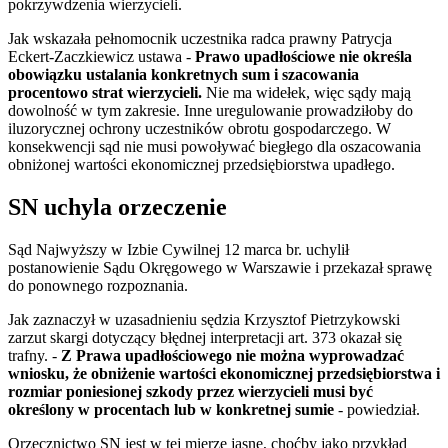
pokrzywdzenia wierzycieli.
Jak wskazała pełnomocnik uczestnika radca prawny Patrycja
Eckert-Zaczkiewicz ustawa -
Prawo upadłościowe nie określa
obowiązku ustalania konkretnych sum i szacowania
procentowo strat wierzycieli.
Nie ma widełek, więc sądy mają
dowolność w tym zakresie. Inne uregulowanie prowadziłoby do
iluzorycznej ochrony uczestników obrotu gospodarczego. W
konsekwencji sąd nie musi powoływać biegłego dla oszacowania
obniżonej wartości ekonomicznej przedsiębiorstwa upadłego.
SN uchyla orzeczenie
Sąd Najwyższy w Izbie Cywilnej 12 marca br. uchylił
postanowienie Sądu Okręgowego w Warszawie i przekazał sprawę
do ponownego rozpoznania.
Jak zaznaczył w uzasadnieniu sędzia Krzysztof Pietrzykowski
zarzut skargi dotyczący błędnej interpretacji art. 373 okazał się
trafny. -
Z Prawa upadłościowego nie można wyprowadzać
wniosku, że obniżenie wartości ekonomicznej przedsiębiorstwa i
rozmiar poniesionej szkody przez wierzycieli musi być
określony w procentach lub w konkretnej sumie
-
powiedział.
Orzecznictwo SN jest w tej mierze jasne, choćby jako przykład