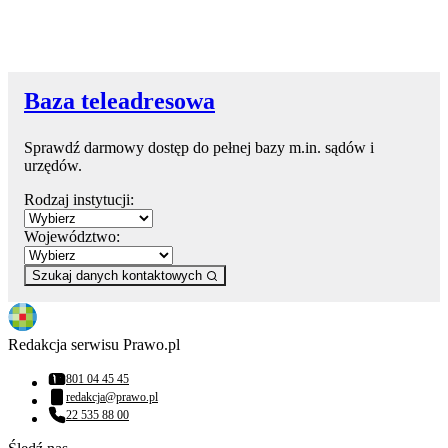
Baza teleadresowa
Sprawdź darmowy dostęp do pełnej bazy m.in. sądów i
urzędów.
Rodzaj instytucji:
Województwo:
Szukaj danych kontaktowych
Redakcja serwisu Prawo.pl
801 04 45 45
Numer telefonu:
redakcja@prawo.pl
Adres email:
22 535 88 00
Numer telefonu: