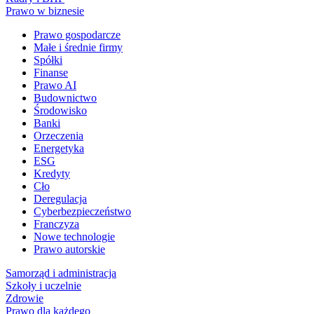
Prawo w biznesie
Prawo gospodarcze
Małe i średnie firmy
Spółki
Finanse
Prawo AI
Budownictwo
Środowisko
Banki
Orzeczenia
Energetyka
ESG
Kredyty
Cło
Deregulacja
Cyberbezpieczeństwo
Franczyza
Nowe technologie
Prawo autorskie
Samorząd i administracja
Szkoły i uczelnie
Zdrowie
Prawo dla każdego