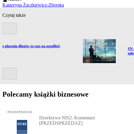
Katarzyna Żaczkiewicz-Zborska
Czytaj także
Poprzedni slide
nie płacenia długów to czas na upadłość
Prze
SN:
zgło
Kolejny slide
Polecamy książki biznesowe
Przejdź do: Dyrektywa NIS2. Komentarz [PRZEDSPRZEDAŻ], Mateu
PRZEDSPRZEDAŻ
Dyrektywa NIS2. Komentarz
[PRZEDSPRZEDAŻ]