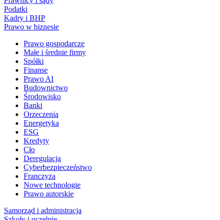
Prawnicy i sądy
Podatki
Kadry i BHP
Prawo w biznesie
Prawo gospodarcze
Małe i średnie firmy
Spółki
Finanse
Prawo AI
Budownictwo
Środowisko
Banki
Orzeczenia
Energetyka
ESG
Kredyty
Cło
Deregulacja
Cyberbezpieczeństwo
Franczyza
Nowe technologie
Prawo autorskie
Samorząd i administracja
Szkoły i uczelnie