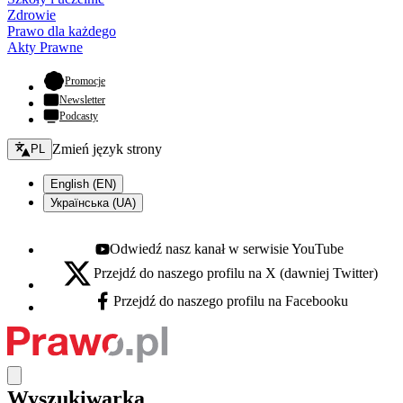
Zdrowie
Prawo dla każdego
Akty Prawne
- otwiera się w nowej karcie
Promocje
Newsletter
Podcasty
Zmień język - bieżący:
Zmień język strony
PL
English (EN)
Українська (UA)
Odwiedź nasz kanał w serwisie YouTube
Youtube - otwiera się w nowej karcie
Przejdź do naszego profilu na X (dawniej Twitter)
X - otwiera się w nowej karcie
Przejdź do naszego profilu na Facebooku
Facebook - otwiera się w nowej karcie
Wyszukiwarka