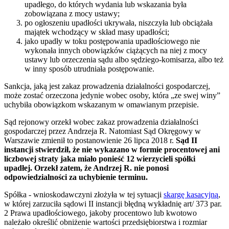
upadłego, do których wydania lub wskazania była
zobowiązana z mocy ustawy;
po ogłoszeniu upadłości ukrywała, niszczyła lub obciążała
majątek wchodzący w skład masy upadłości;
jako upadły w toku postępowania upadłościowego nie
wykonała innych obowiązków ciążących na niej z mocy
ustawy lub orzeczenia sądu albo sędziego-komisarza, albo też
w inny sposób utrudniała postępowanie.
Sankcja, jaką jest zakaz prowadzenia działalności gospodarczej,
może zostać orzeczona jedynie wobec osoby, która „ze swej winy”
uchybiła obowiązkom wskazanym w omawianym przepisie.
Sąd rejonowy orzekł wobec zakaz prowadzenia działalności
gospodarczej przez Andrzeja R. Natomiast Sąd Okręgowy w
Warszawie zmienił to postanowienie 26 lipca 2018 r.
Sąd II
instancji stwierdził, że nie wykazano w formie procentowej ani
liczbowej straty jaka miało ponieść 12 wierzycieli spółki
upadłej. Orzekł zatem, że Andrzej R. nie ponosi
odpowiedzialności za uchybienie terminu.
Spółka - wnioskodawczyni złożyła w tej sytuacji
skargę kasacyjną
,
w której zarzuciła sądowi II instancji błędną wykładnię art/ 373 par.
2 Prawa upadłościowego, jakoby procentowo lub kwotowo
należało określić obniżenie wartości przedsiębiorstwa i rozmiar