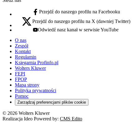
Śledź nas
Przejdź do naszego profilu na Facebooku
facebook - otwiera się w nowej karcie
Przejdź do naszego profilu na X (dawniej Twitter)
x - otwiera się w nowej karcie
Odwiedź nasz kanał w serwisie YouTube
youtube - otwiera się w nowej karcie
O nas
Zespół
Kontakt
Regulamin
Księgarnia Profinfo.pl
Wolters Kluwer
FEPI
FPOP
Mapa strony
Polityka prywatności
Pomoc
Zarządzaj preferencjami plików cookie
© 2026 Wolters Kluwer
Realizacja Ideo Powered by:
CMS Edito