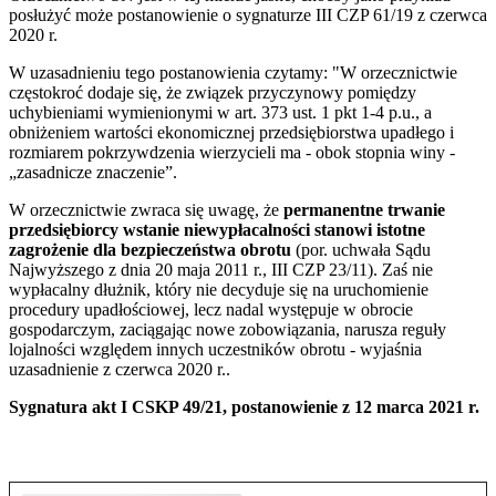
posłużyć może postanowienie o sygnaturze III CZP 61/19 z czerwca
2020 r.
W uzasadnieniu tego postanowienia czytamy: "W orzecznictwie
częstokroć dodaje się, że związek przyczynowy pomiędzy
uchybieniami wymienionymi w art. 373 ust. 1 pkt 1-4 p.u., a
obniżeniem wartości ekonomicznej przedsiębiorstwa upadłego i
rozmiarem pokrzywdzenia wierzycieli ma - obok stopnia winy -
„zasadnicze znaczenie”.
W orzecznictwie zwraca się uwagę, że
permanentne trwanie
przedsiębiorcy wstanie niewypłacalności stanowi istotne
zagrożenie dla bezpieczeństwa obrotu
(por. uchwała Sądu
Najwyższego z dnia 20 maja 2011 r., III CZP 23/11). Zaś nie
wypłacalny dłużnik, który nie decyduje się na uruchomienie
procedury upadłościowej, lecz nadal występuje w obrocie
gospodarczym, zaciągając nowe zobowiązania, narusza reguły
lojalności względem innych uczestników obrotu - wyjaśnia
uzasadnienie z czerwca 2020 r..
Sygnatura akt I CSKP 49/21, postanowienie z 12 marca 2021 r.