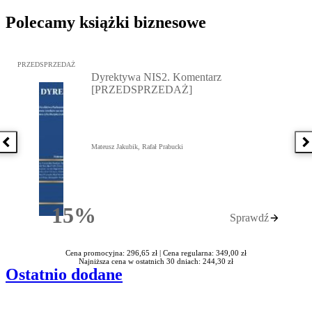
Polecamy książki biznesowe
Przejdź do: Dyrektywa NIS2. Komentarz [PRZEDSPRZEDAŻ], Mateu
PRZEDSPRZEDAŻ
Dyrektywa NIS2. Komentarz
[PRZEDSPRZEDAŻ]
Poprzednia książka
N
Mateusz Jakubik, Rafał Prabucki
15%
Sprawdź
Rabatu
Cena promocyjna: 296,65 zł |
Cena regularna: 349,00 zł
Najniższa cena w ostatnich 30 dniach: 244,30 zł
Ostatnio dodane