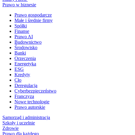
Prawo w biznesie
Prawo gospodarcze
Małe i średnie firmy
Spółki
Finanse
Prawo AI
Budownictwo
Środowisko
Banki
Orzeczenia
Energetyka
ESG
Kredyty
Cło
Deregulacja
Cyberbezpieczeństwo
Franczyza
Nowe technologie
Prawo autorskie
Samorząd i administracja
Szkoły i uczelnie
Zdrowie
Prawo dla każdego