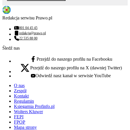
Redakcja serwisu Prawo.pl
801 04 45 45
Numer telefonu:
redakcja@prawo.pl
Adres email:
22 535 88 00
Numer telefonu:
Śledź nas
Przejdź do naszego profilu na Facebooku
facebook - otwiera się w nowej karcie
Przejdź do naszego profilu na X (dawniej Twitter)
x - otwiera się w nowej karcie
Odwiedź nasz kanał w serwisie YouTube
youtube - otwiera się w nowej karcie
O nas
Zespół
Kontakt
Regulamin
Księgarnia Profinfo.pl
Wolters Kluwer
FEPI
FPOP
Mapa strony