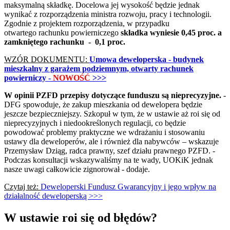
maksymalną składkę. Docelowa jej wysokość będzie jednak
wynikać z rozporządzenia ministra rozwoju, pracy i technologii.
Zgodnie z projektem rozporządzenia, w przypadku
otwartego rachunku powierniczego
składka wyniesie 0,45 proc. a
zamkniętego rachunku - 0,1 proc.
WZÓR DOKUMENTU:
Umowa deweloperska - budynek
mieszkalny z garażem podziemnym, otwarty rachunek
powierniczy -
NOWOŚĆ
>>>
W opinii PZFD przepisy dotyczące funduszu są nieprecyzyjne.
-
DFG spowoduje, że zakup mieszkania od dewelopera będzie
jeszcze bezpieczniejszy. Szkopuł w tym, że w ustawie aż roi się od
nieprecyzyjnych i niedookreślonych regulacji, co będzie
powodować problemy praktyczne we wdrażaniu i stosowaniu
ustawy dla deweloperów, ale i również dla nabywców – wskazuje
Przemysław Dziąg, radca prawny, szef działu prawnego PZFD. -
Podczas konsultacji wskazywaliśmy na te wady, UOKiK jednak
nasze uwagi całkowicie zignorował - dodaje.
Czytaj też:
Deweloperski Fundusz Gwarancyjny i jego wpływ na
działalność deweloperską >>>
W ustawie roi się od błędów?