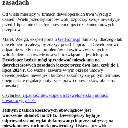
zasadach
Od wielu miesięcy w firmach deweloperskich trwa wyścig z
czasem. Wielu przedsiębiorców woli rozpocząć swoje inwestycje
przed 1 lipca, nie chcą być bowiem objęci działaniem nowych
przepisów.
Marek Wielgo, ekspert portalu
GetHome.pl
tłumaczy, dlaczego tak
deweloperom zależy, by zdążyć przed 1 lipca. - Deweloperowi
odpadnie wtedy masa problemów i kosztów związanych z
wdrażaniem całkowicie nowych rozwiązań, a jest ich sporo.
Deweloper będzie mógł sprzedawać mieszkania na
dotychczasowych zasadach jeszcze przez dwa lata, czyli do 1
lipca 2024 r
. Co ważne, zawarte w tym okresie umowy
deweloperskie, nawet jeśli budowa zakończy się po tym terminie,
obejmą stare regulacje dotyczące praw i obowiązków obu stron
transakcji.
Czytaj też:
Upadłość dewelopera a Deweloperski Fundusz
Gwarancyjny >>>
Jednym z takich kosztowych obowiązków jest
wnoszenie składek na DFG. Deweloperzy będą je
odprowadzać od wpłat dokonywanych przez nabywcę na
mieszkaniowy rachunek powierniczy.
Ustawa przewiduje