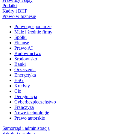
Prawnicy i sądy
Podatki
Kadry i BHP
Prawo w biznesie
Prawo gospodarcze
Małe i średnie firmy
Spółki
Finanse
Prawo AI
Budownictwo
Środowisko
Banki
Orzeczenia
Energetyka
ESG
Kredyty
Cło
Deregulacja
Cyberbezpieczeństwo
Franczyza
Nowe technologie
Prawo autorskie
Samorząd i administracja
Szkoły i uczelnie