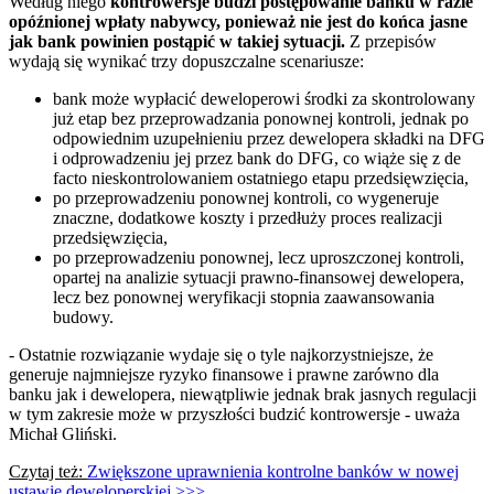
Według niego
kontrowersje budzi postępowanie banku w razie
opóźnionej wpłaty nabywcy, ponieważ nie jest do końca jasne
jak bank powinien postąpić w takiej sytuacji.
Z przepisów
wydają się wynikać trzy dopuszczalne scenariusze:
bank może wypłacić deweloperowi środki za skontrolowany
już etap bez przeprowadzania ponownej kontroli, jednak po
odpowiednim uzupełnieniu przez dewelopera składki na DFG
i odprowadzeniu jej przez bank do DFG, co wiąże się z de
facto nieskontrolowaniem ostatniego etapu przedsięwzięcia,
po przeprowadzeniu ponownej kontroli, co wygeneruje
znaczne, dodatkowe koszty i przedłuży proces realizacji
przedsięwzięcia,
po przeprowadzeniu ponownej, lecz uproszczonej kontroli,
opartej na analizie sytuacji prawno-finansowej dewelopera,
lecz bez ponownej weryfikacji stopnia zaawansowania
budowy.
- Ostatnie rozwiązanie wydaje się o tyle najkorzystniejsze, że
generuje najmniejsze ryzyko finansowe i prawne zarówno dla
banku jak i dewelopera, niewątpliwie jednak brak jasnych regulacji
w tym zakresie może w przyszłości budzić kontrowersje - uważa
Michał Gliński.
Czytaj też:
Zwiększone uprawnienia kontrolne banków w nowej
ustawie deweloperskiej >>>