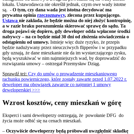
lokalu. Ustawodawca nie określił jednak, czym owe wady istotne
są. -
O tym, czy dana wada jest istotna decydować ma
prywatna opinia
rzeczoznawcy
, zlecona przez kupującego.
Ustawa
nie zakłada, że będzie można do niej złożyć kontropinię,
a w razie braku porozumienia skierować sprawę do sądu. Ta
droga pojawi się dopiero, gdy deweloper odda wpłacone środki
nabywcy – na co będzie miał 30 dni od złożenia oświadczenia o
odstąpieniu od umowy.
Istnieje więc duże ryzyko, że przepis
będzie nadużywany przez nieuczciwych flipperów i w przypadku
gdy uznają, że dane mieszkanie nie da im wystarczającego zysku,
będą wyszukiwać w nim najmniejszych wad, by doprowadzić do
rozwiązania umowy – ostrzegał Przemysław Dziąg.
Sprawdź też:
Czy do umów o prowadzenie mieszkaniowego
rachunku powierniczego, które zostały zawarte przed 1.07.2022 r.
deweloper ma obowiązek zawarcie co najmniej 1 umowy
deweloperskiej >>>
Wzrost kosztów, ceny mieszkań w górę
Eksperci i sami deweloperzy ostrzegają, że powołanie DFG do
życia może odbić się na cenach mieszkań.
–
Oczywiście deweloperzy będą próbowali uwzględnić składkę