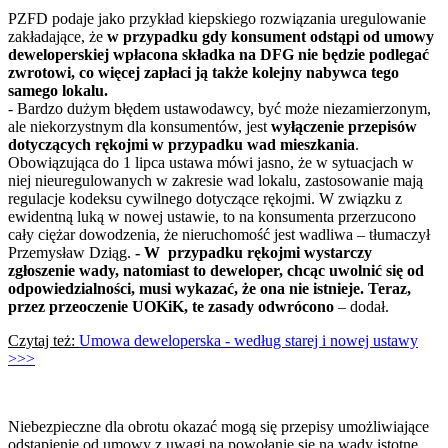
PZFD podaje jako przykład kiepskiego rozwiązania uregulowanie
zakładające, że
w przypadku gdy konsument odstąpi od umowy
deweloperskiej wpłacona składka na DFG nie będzie podlegać
zwrotowi, co więcej zapłaci ją także kolejny nabywca tego
samego lokalu.
- Bardzo dużym błędem ustawodawcy, być może niezamierzonym,
ale niekorzystnym dla konsumentów, jest
wyłączenie przepisów
dotyczących rękojmi w przypadku wad mieszkania
.
Obowiązująca do 1 lipca ustawa mówi jasno, że w sytuacjach w
niej nieuregulowanych w zakresie wad lokalu, zastosowanie mają
regulacje kodeksu cywilnego dotyczące rękojmi. W związku z
ewidentną luką w nowej ustawie, to na konsumenta przerzucono
cały ciężar dowodzenia, że nieruchomość jest wadliwa – tłumaczył
Przemysław Dziąg.
- W przypadku rękojmi wystarczy
zgłoszenie wady, natomiast to deweloper, chcąc uwolnić się od
odpowiedzialności, musi wykazać, że ona nie istnieje. Teraz,
przez przeoczenie UOKiK, te zasady odwrócono
– dodał.
Czytaj też:
Umowa deweloperska - według starej i nowej ustawy
>>>
Niebezpieczne dla obrotu okazać mogą się przepisy umożliwiające
odstąpienie od umowy z uwagi na powołanie się na wady istotne