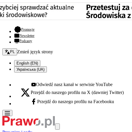
- otwiera się w nowej karcie
Promocje
Newsletter
Podcasty
Zmień język - bieżący:
Zmień język strony
PL
English (EN)
Українська (UA)
Odwiedź nasz kanał w serwisie YouTube
Youtube - otwiera się w nowej karcie
Przejdź do naszego profilu na X (dawniej Twitter)
X - otwiera się w nowej karcie
Przejdź do naszego profilu na Facebooku
Facebook - otwiera się w nowej karcie