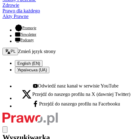
Zdrowie
Prawo dla każdego
Akty Prawne
- otwiera się w nowej karcie
Promocje
Newsletter
Podcasty
Zmień język - bieżący:
Zmień język strony
PL
English (EN)
Українська (UA)
Odwiedź nasz kanał w serwisie YouTube
Youtube - otwiera się w nowej karcie
Przejdź do naszego profilu na X (dawniej Twitter)
X - otwiera się w nowej karcie
Przejdź do naszego profilu na Facebooku
Facebook - otwiera się w nowej karcie
Wyszukiwarka