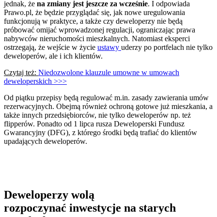
jednak, że
na zmiany jest jeszcze za wcześnie
. I odpowiada
Prawo.pl, że będzie przyglądać się, jak nowe uregulowania
funkcjonują w praktyce, a także czy deweloperzy nie będą
próbować omijać wprowadzonej regulacji, ograniczając prawa
nabywców nieruchomości mieszkalnych. Natomiast eksperci
ostrzegają, że wejście w życie
ustawy
uderzy po portfelach nie tylko
deweloperów, ale i ich klientów.
Czytaj też:
Niedozwolone klauzule umowne w umowach
deweloperskich >>>
Od piątku przepisy będą regulować m.in. zasady zawierania umów
rezerwacyjnych. Obejmą również ochroną gotowe już mieszkania, a
także innych przedsiębiorców, nie tylko deweloperów np. też
flipperów. Ponadto od 1 lipca rusza Deweloperski Fundusz
Gwarancyjny (DFG), z którego środki będą trafiać do klientów
upadających deweloperów.
Deweloperzy wolą
rozpoczynać inwestycje na starych