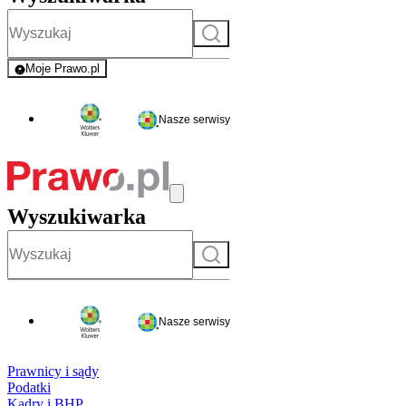
Szukaj
Moje Prawo.pl
- rejestracja i logowanie do serwisu
Nasze serwisy
Wyszukiwarka
Szukaj
Nasze serwisy
Prawnicy i sądy
Podatki
Kadry i BHP