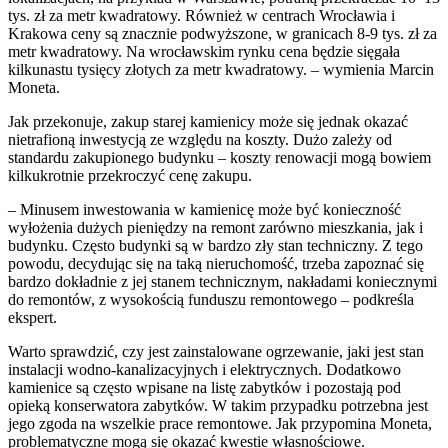
tys. zł za metr kwadratowy. Również w centrach Wrocławia i
Krakowa ceny są znacznie podwyższone, w granicach 8-9 tys. zł za
metr kwadratowy. Na wrocławskim rynku cena będzie sięgała
kilkunastu tysięcy złotych za metr kwadratowy. – wymienia Marcin
Moneta.
Jak przekonuje, zakup starej kamienicy może się jednak okazać
nietrafioną inwestycją ze względu na koszty. Dużo zależy od
standardu zakupionego budynku – koszty renowacji mogą bowiem
kilkukrotnie przekroczyć cenę zakupu.
– Minusem inwestowania w kamienicę może być konieczność
wyłożenia dużych pieniędzy na remont zarówno mieszkania, jak i
budynku. Często budynki są w bardzo zły stan techniczny. Z tego
powodu, decydując się na taką nieruchomość, trzeba zapoznać się
bardzo dokładnie z jej stanem technicznym, nakładami koniecznymi
do remontów, z wysokością funduszu remontowego – podkreśla
ekspert.
Warto sprawdzić, czy jest zainstalowane ogrzewanie, jaki jest stan
instalacji wodno-kanalizacyjnych i elektrycznych. Dodatkowo
kamienice są często wpisane na listę zabytków i pozostają pod
opieką konserwatora zabytków. W takim przypadku potrzebna jest
jego zgoda na wszelkie prace remontowe. Jak przypomina Moneta,
problematyczne mogą się okazać kwestie własnościowe.