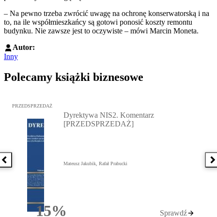
– Na pewno trzeba zwrócić uwagę na ochronę konserwatorską i na
to, na ile współmieszkańcy są gotowi ponosić koszty remontu
budynku. Nie zawsze jest to oczywiste – mówi Marcin Moneta.
Autor:
Inny
Polecamy książki biznesowe
Przejdź do: Dyrektywa NIS2. Komentarz [PRZEDSPRZEDAŻ], Mateu
PRZEDSPRZEDAŻ
Dyrektywa NIS2. Komentarz
[PRZEDSPRZEDAŻ]
Poprzednia książka
N
Mateusz Jakubik, Rafał Prabucki
15%
Sprawdź