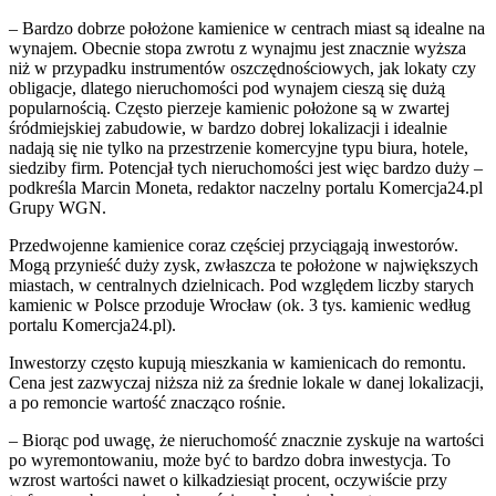
– Bardzo dobrze położone kamienice w centrach miast są idealne na
wynajem. Obecnie stopa zwrotu z wynajmu jest znacznie wyższa
niż w przypadku instrumentów oszczędnościowych, jak lokaty czy
obligacje, dlatego nieruchomości pod wynajem cieszą się dużą
popularnością. Często pierzeje kamienic położone są w zwartej
śródmiejskiej zabudowie, w bardzo dobrej lokalizacji i idealnie
nadają się nie tylko na przestrzenie komercyjne typu biura, hotele,
siedziby firm. Potencjał tych nieruchomości jest więc bardzo duży –
podkreśla Marcin Moneta, redaktor naczelny portalu Komercja24.pl
Grupy WGN.
Przedwojenne kamienice coraz częściej przyciągają inwestorów.
Mogą przynieść duży zysk, zwłaszcza te położone w największych
miastach, w centralnych dzielnicach. Pod względem liczby starych
kamienic w Polsce przoduje Wrocław (ok. 3 tys. kamienic według
portalu Komercja24.pl).
Inwestorzy często kupują mieszkania w kamienicach do remontu.
Cena jest zazwyczaj niższa niż za średnie lokale w danej lokalizacji,
a po remoncie wartość znacząco rośnie.
– Biorąc pod uwagę, że nieruchomość znacznie zyskuje na wartości
po wyremontowaniu, może być to bardzo dobra inwestycja. To
wzrost wartości nawet o kilkadziesiąt procent, oczywiście przy