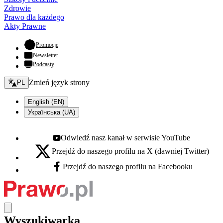
Zdrowie
Prawo dla każdego
Akty Prawne
- otwiera się w nowej karcie
Promocje
Newsletter
Podcasty
Zmień język - bieżący:
Zmień język strony
PL
English (EN)
Українська (UA)
Odwiedź nasz kanał w serwisie YouTube
Youtube - otwiera się w nowej karcie
Przejdź do naszego profilu na X (dawniej Twitter)
X - otwiera się w nowej karcie
Przejdź do naszego profilu na Facebooku
Facebook - otwiera się w nowej karcie
Wyszukiwarka