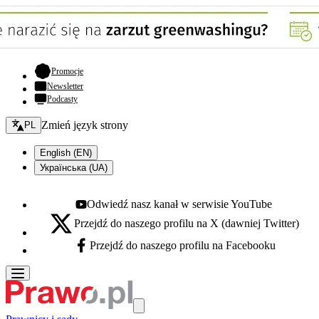
- otwiera się w nowej karcie
Promocje
Newsletter
Podcasty
Zmień język - bieżący:
Zmień język strony
PL
English (EN)
Українська (UA)
Odwiedź nasz kanał w serwisie YouTube
Youtube - otwiera się w nowej karcie
Przejdź do naszego profilu na X (dawniej Twitter)
X - otwiera się w nowej karcie
Przejdź do naszego profilu na Facebooku
Facebook - otwiera się w nowej karcie