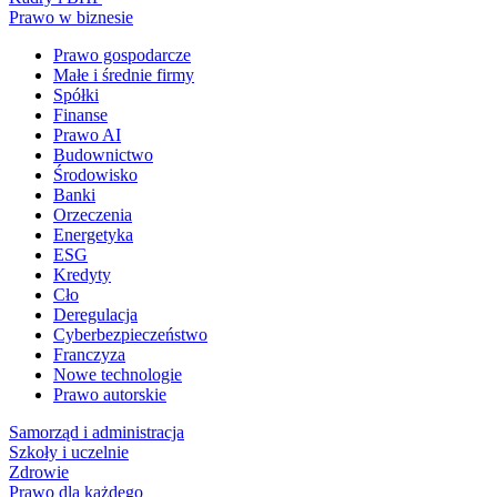
Prawo w biznesie
Prawo gospodarcze
Małe i średnie firmy
Spółki
Finanse
Prawo AI
Budownictwo
Środowisko
Banki
Orzeczenia
Energetyka
ESG
Kredyty
Cło
Deregulacja
Cyberbezpieczeństwo
Franczyza
Nowe technologie
Prawo autorskie
Samorząd i administracja
Szkoły i uczelnie
Zdrowie
Prawo dla każdego