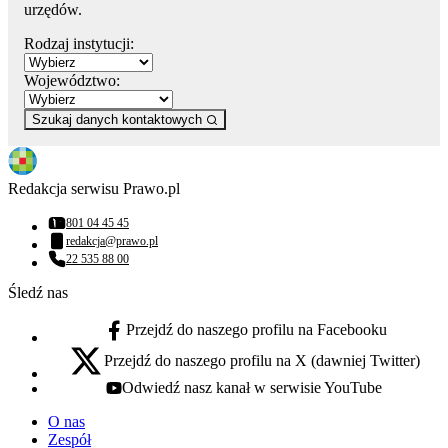
urzędów.
Rodzaj instytucji:
Województwo:
Szukaj danych kontaktowych
Redakcja serwisu Prawo.pl
801 04 45 45
Numer telefonu:
redakcja@prawo.pl
Adres email:
22 535 88 00
Numer telefonu:
Śledź nas
Przejdź do naszego profilu na Facebooku
facebook - otwiera się w nowej karcie
Przejdź do naszego profilu na X (dawniej Twitter)
x - otwiera się w nowej karcie
Odwiedź nasz kanał w serwisie YouTube
youtube - otwiera się w nowej karcie
O nas
Zespół