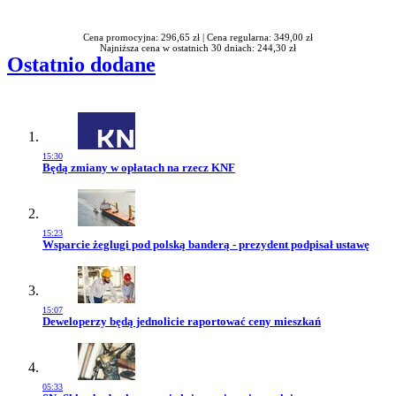
Rabatu
Cena promocyjna: 296,65 zł |
Cena regularna: 349,00 zł
Najniższa cena w ostatnich 30 dniach: 244,30 zł
Ostatnio dodane
15:30
Przejdź do artykułu:
Będą zmiany w opłatach na rzecz KNF
15:23
Przejdź do artykułu:
Wsparcie żeglugi pod polską banderą - prezydent podpisał ustawę
15:07
Przejdź do artykułu:
Deweloperzy będą jednolicie raportować ceny mieszkań
05:33