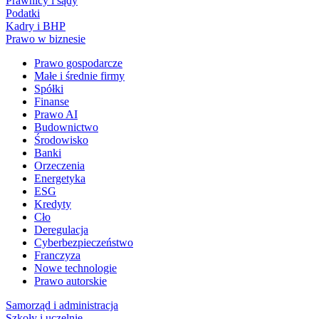
Prawnicy i sądy
Podatki
Kadry i BHP
Prawo w biznesie
Prawo gospodarcze
Małe i średnie firmy
Spółki
Finanse
Prawo AI
Budownictwo
Środowisko
Banki
Orzeczenia
Energetyka
ESG
Kredyty
Cło
Deregulacja
Cyberbezpieczeństwo
Franczyza
Nowe technologie
Prawo autorskie
Samorząd i administracja
Szkoły i uczelnie