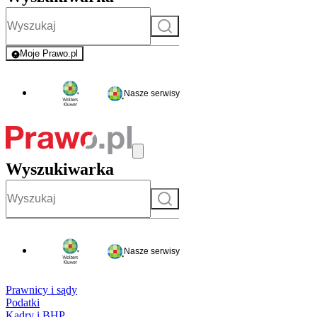
Szukaj
Moje Prawo.pl
- rejestracja i logowanie do serwisu
Nasze serwisy
Wyszukiwarka
Szukaj
Nasze serwisy
Prawnicy i sądy
Podatki
Kadry i BHP