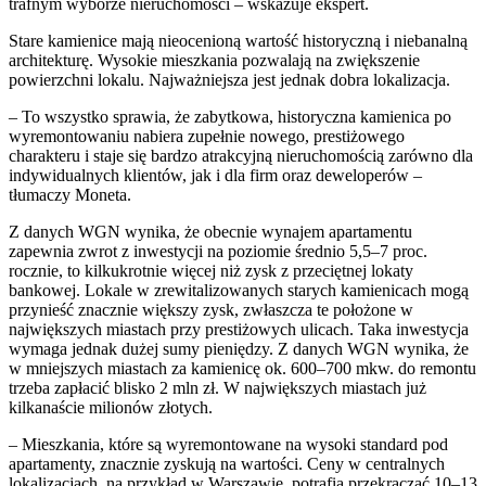
trafnym wyborze nieruchomości – wskazuje ekspert.
Stare kamienice mają nieocenioną wartość historyczną i niebanalną
architekturę. Wysokie mieszkania pozwalają na zwiększenie
powierzchni lokalu. Najważniejsza jest jednak dobra lokalizacja.
– To wszystko sprawia, że zabytkowa, historyczna kamienica po
wyremontowaniu nabiera zupełnie nowego, prestiżowego
charakteru i staje się bardzo atrakcyjną nieruchomością zarówno dla
indywidualnych klientów, jak i dla firm oraz deweloperów –
tłumaczy Moneta.
Z danych WGN wynika, że obecnie wynajem apartamentu
zapewnia zwrot z inwestycji na poziomie średnio 5,5–7 proc.
rocznie, to kilkukrotnie więcej niż zysk z przeciętnej lokaty
bankowej. Lokale w zrewitalizowanych starych kamienicach mogą
przynieść znacznie większy zysk, zwłaszcza te położone w
największych miastach przy prestiżowych ulicach. Taka inwestycja
wymaga jednak dużej sumy pieniędzy. Z danych WGN wynika, że
w mniejszych miastach za kamienicę ok. 600–700 mkw. do remontu
trzeba zapłacić blisko 2 mln zł. W największych miastach już
kilkanaście milionów złotych.
– Mieszkania, które są wyremontowane na wysoki standard pod
apartamenty, znacznie zyskują na wartości. Ceny w centralnych
lokalizacjach, na przykład w Warszawie, potrafią przekraczać 10–13