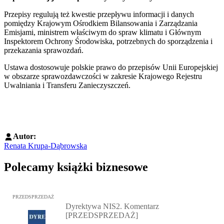
Przepisy regulują też kwestie przepływu informacji i danych
pomiędzy Krajowym Ośrodkiem Bilansowania i Zarządzania
Emisjami, ministrem właściwym do spraw klimatu i Głównym
Inspektorem Ochrony Środowiska, potrzebnych do sporządzenia i
przekazania sprawozdań.
Ustawa dostosowuje polskie prawo do przepisów Unii Europejskiej
w obszarze sprawozdawczości w zakresie Krajowego Rejestru
Uwalniania i Transferu Zanieczyszczeń.
Autor:
Renata Krupa-Dąbrowska
Polecamy książki biznesowe
Przejdź do: Dyrektywa NIS2. Komentarz [PRZEDSPRZEDAŻ], Mateu
PRZEDSPRZEDAŻ
Dyrektywa NIS2. Komentarz
[PRZEDSPRZEDAŻ]