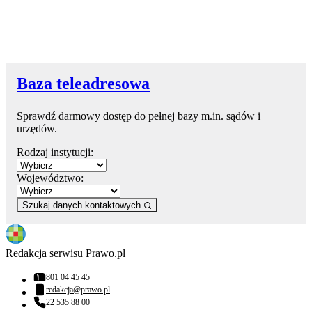
Baza teleadresowa
Sprawdź darmowy dostęp do pełnej bazy m.in. sądów i
urzędów.
Rodzaj instytucji:
Województwo:
Szukaj danych kontaktowych
Redakcja serwisu Prawo.pl
801 04 45 45
Numer telefonu:
redakcja@prawo.pl
Adres email:
22 535 88 00
Numer telefonu: