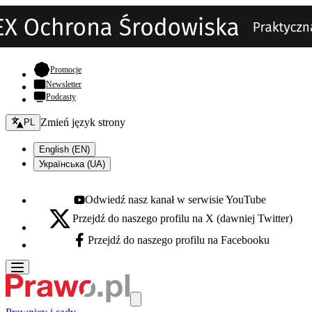
- otwiera się w nowej karcie
Promocje
Newsletter
Podcasty
Zmień język - bieżący:
Zmień język strony
PL
English (EN)
Українська (UA)
Odwiedź nasz kanał w serwisie YouTube
Youtube - otwiera się w nowej karcie
Przejdź do naszego profilu na X (dawniej Twitter)
X - otwiera się w nowej karcie
Przejdź do naszego profilu na Facebooku
Facebook - otwiera się w nowej karcie