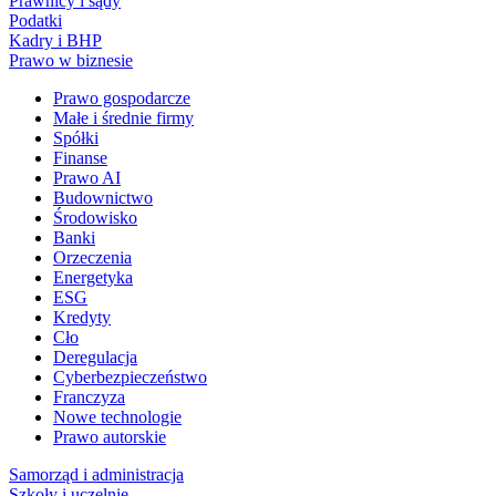
Prawnicy i sądy
Podatki
Kadry i BHP
Prawo w biznesie
Prawo gospodarcze
Małe i średnie firmy
Spółki
Finanse
Prawo AI
Budownictwo
Środowisko
Banki
Orzeczenia
Energetyka
ESG
Kredyty
Cło
Deregulacja
Cyberbezpieczeństwo
Franczyza
Nowe technologie
Prawo autorskie
Samorząd i administracja
Szkoły i uczelnie