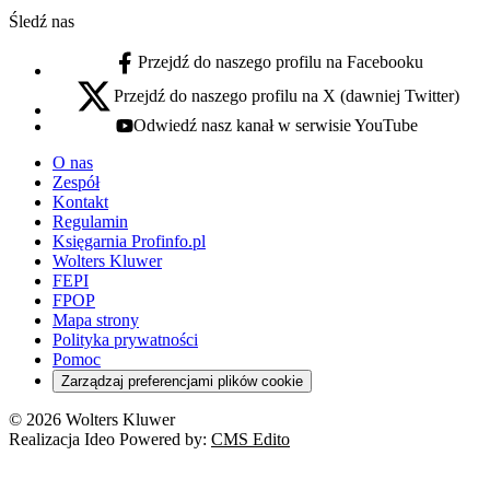
Śledź nas
Przejdź do naszego profilu na Facebooku
facebook - otwiera się w nowej karcie
Przejdź do naszego profilu na X (dawniej Twitter)
x - otwiera się w nowej karcie
Odwiedź nasz kanał w serwisie YouTube
youtube - otwiera się w nowej karcie
O nas
Zespół
Kontakt
Regulamin
Księgarnia Profinfo.pl
Wolters Kluwer
FEPI
FPOP
Mapa strony
Polityka prywatności
Pomoc
Zarządzaj preferencjami plików cookie
© 2026 Wolters Kluwer
Realizacja Ideo Powered by:
CMS Edito