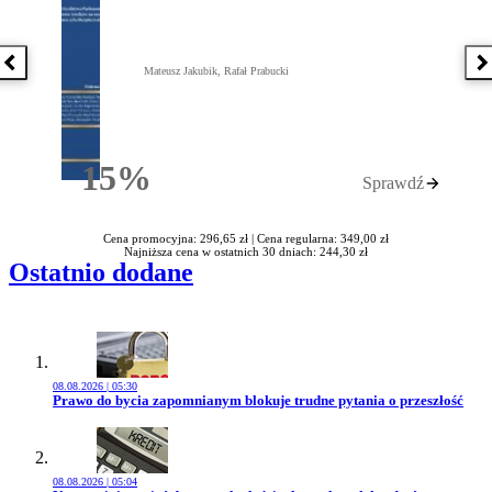
Poprzednia książka
N
Mateusz Jakubik, Rafał Prabucki
15%
Sprawdź
Rabatu
Cena promocyjna: 296,65 zł |
Cena regularna: 349,00 zł
Najniższa cena w ostatnich 30 dniach: 244,30 zł
Ostatnio dodane
08.08.2026 | 05:30
Przejdź do artykułu:
Prawo do bycia zapomnianym blokuje trudne pytania o przeszłość
08.08.2026 | 05:04