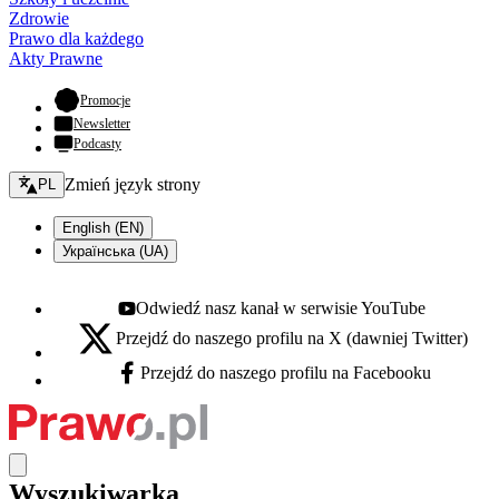
Zdrowie
Prawo dla każdego
Akty Prawne
- otwiera się w nowej karcie
Promocje
Newsletter
Podcasty
Zmień język - bieżący:
Zmień język strony
PL
English (EN)
Українська (UA)
Odwiedź nasz kanał w serwisie YouTube
Youtube - otwiera się w nowej karcie
Przejdź do naszego profilu na X (dawniej Twitter)
X - otwiera się w nowej karcie
Przejdź do naszego profilu na Facebooku
Facebook - otwiera się w nowej karcie
Wyszukiwarka