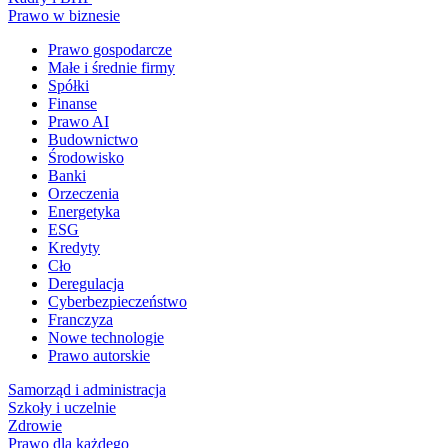
Prawo w biznesie
Prawo gospodarcze
Małe i średnie firmy
Spółki
Finanse
Prawo AI
Budownictwo
Środowisko
Banki
Orzeczenia
Energetyka
ESG
Kredyty
Cło
Deregulacja
Cyberbezpieczeństwo
Franczyza
Nowe technologie
Prawo autorskie
Samorząd i administracja
Szkoły i uczelnie
Zdrowie
Prawo dla każdego