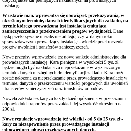
dotyczą także kar pieniężnych nakładanych na prowadzących
instalację.
W ustawie m.in. wprowadza się obowiązek przekazywania, w
określonym terminie, danych identyfikacyjnych dla zakładu, na
terenie którego prowadzona jest instalacja emitująca
zanieczyszczenia z przekroczeniem progów wydajności
. Dane
będą przekazywane niezależnie od tego, czy w danym roku
sprawozdawczym prowadzący instalację stwierdził przekroczenia
progów uwolnień i transferów zanieczyszczeń.
Nowe przepisy wprowadzają też nowe sankcje administracyjne dla
prowadzących instalację. Kara pieniężna w wysokości 5 tys. zł
będzie mogła być nakładana za nieprzekazanie w wyznaczonym
terminie danych niezbędnych do identyfikacji zakładu. Kara może
zostać nałożona za nieprzekazanie przez prowadzącego instalację w
terminie, danych o przekroczeniu wartości progowych dla uwolnień
i transferów zanieczyszczeń oraz transferów odpadów.
Nowela zakłada też karę za każdy dzień opóźnienia w przekazaniu
odpowiednich raportów przez zakład. Jej wysokość określono na
200 zł.
Nowe regulacje wprowadzają też widełki - od 5 do 25 tys. zł -
kary za niezapewnienie przez prowadzącego instalacji
odpowiedniej jakości przekazywanych danych.