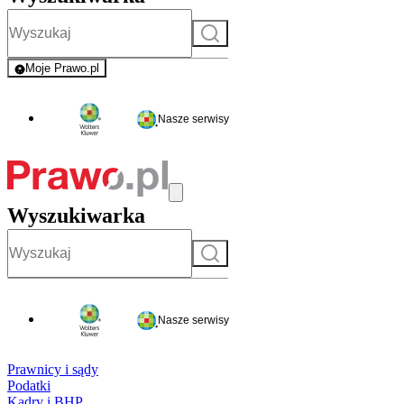
Szukaj
Moje Prawo.pl
- rejestracja i logowanie do serwisu
Nasze serwisy
Wyszukiwarka
Szukaj
Nasze serwisy
Prawnicy i sądy
Podatki
Kadry i BHP