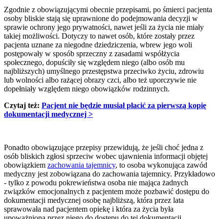
Zgodnie z obowiązującymi obecnie przepisami, po śmierci pacjenta
osoby bliskie stają się uprawnione do podejmowania decyzji w
sprawie ochrony jego prywatności, nawet jeśli za życia nie miały
takiej możliwości. Dotyczy to nawet osób, które zostały przez
pacjenta uznane za niegodne dziedziczenia, wbrew jego woli
postępowały w sposób sprzeczny z zasadami współżycia
społecznego, dopuściły się względem niego (albo osób mu
najbliższych) umyślnego przestępstwa przeciwko życiu, zdrowiu
lub wolności albo rażącej obrazy czci, albo też uporczywie nie
dopełniały względem niego obowiązków rodzinnych.
Czytaj też:
Pacjent nie będzie musiał płacić za pierwszą kopię
dokumentacji medycznej >
Ponadto obowiązujące przepisy przewidują, że jeśli choć jedna z
osób bliskich zgłosi sprzeciw wobec ujawnienia informacji objętej
obowiązkiem
zachowania tajemnicy
, to osoba wykonująca zawód
medyczny jest zobowiązana do zachowania tajemnicy. Przykładowo
- tylko z powodu pokrewieństwa osoba nie mająca żadnych
związków emocjonalnych z pacjentem może pozbawić dostępu do
dokumentacji medycznej osobę najbliższą, która przez lata
sprawowała nad pacjentem opiekę i która za życia była
upoważniona przez niego do dostępu do tej dokumentacji.