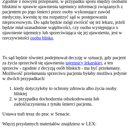
Zgodnie z nowymi przepisami, w przypadku sporu między osobami
bliskimi w sprawie ujawnienia tajemnicy informacji związanych z
pacjentem po jego śmierci przez osoby wykonujące zawód
medyczny, kwestię tę ma rozpatrzyć sąd w postępowaniu
nieprocesowym. Do sądu będzie mógł zwrócić się też lekarz, jeżeli
będzie miał uzasadnione wątpliwości, czy osoba występująca o
ujawnienie tajemnicy lub sprzeciwiająca się jej ujawnieniu, jest w
rzeczywistości
osobą bliską
.
To sąd będzie również podejmował decyzję w sytuacji, gdy pacjent
za życia sprzeciwił się ujawnieniu
tajemnicy lekarskiej
, a ten
sprzeciw - zgodnie z decyzją osób bliskich - ma być przełamany.
Możliwość przełamania sprzeciwu pacjenta byłaby możliwa jedynie
w dwóch przypadkach:
kiedy dotyczyłoby to ochrony zdrowia albo życia osoby
bliskiej
w przypadku dochodzenia odszkodowania lub
zadośćuczynienia z tytułu śmierci pacjenta.
Ustawa trafi teraz do prac w Senacie.
Więcej przydatnych materiałów znajdziesz w LEX: