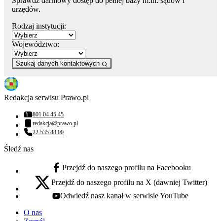
Sprawdź darmowy dostęp do pełnej bazy m.in. sądów i
urzędów.
Rodzaj instytucji:
Województwo:
Szukaj danych kontaktowych
Redakcja serwisu Prawo.pl
801 04 45 45
Numer telefonu:
redakcja@prawo.pl
Adres email:
22 535 88 00
Numer telefonu:
Śledź nas
Przejdź do naszego profilu na Facebooku
facebook - otwiera się w nowej karcie
Przejdź do naszego profilu na X (dawniej Twitter)
x - otwiera się w nowej karcie
Odwiedź nasz kanał w serwisie YouTube
youtube - otwiera się w nowej karcie
O nas