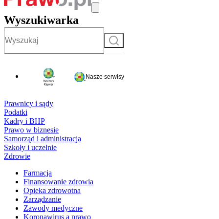
Wyszukiwarka
Szukaj
Nasze serwisy
Prawnicy i sądy
Podatki
Kadry i BHP
Prawo w biznesie
Samorząd i administracja
Szkoły i uczelnie
Zdrowie
Farmacja
Finansowanie zdrowia
Opieka zdrowotna
Zarządzanie
Zawody medyczne
Koronawirus a prawo