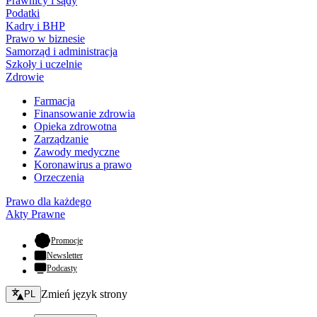
Prawnicy i sądy
Podatki
Kadry i BHP
Prawo w biznesie
Samorząd i administracja
Szkoły i uczelnie
Zdrowie
Farmacja
Finansowanie zdrowia
Opieka zdrowotna
Zarządzanie
Zawody medyczne
Koronawirus a prawo
Orzeczenia
Prawo dla każdego
Akty Prawne
- otwiera się w nowej karcie
Promocje
Newsletter
Podcasty
Zmień język - bieżący:
Zmień język strony
PL