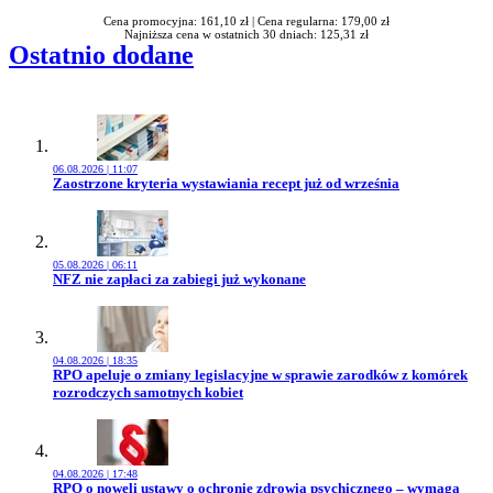
Cena promocyjna: 161,10 zł |
Cena regularna: 179,00 zł
Najniższa cena w ostatnich 30 dniach: 125,31 zł
Ostatnio dodane
06.08.2026 | 11:07
Przejdź do artykułu:
Zaostrzone kryteria wystawiania recept już od września
05.08.2026 | 06:11
Przejdź do artykułu:
NFZ nie zapłaci za zabiegi już wykonane
04.08.2026 | 18:35
Przejdź do artykułu:
RPO apeluje o zmiany legislacyjne w sprawie zarodków z komórek
rozrodczych samotnych kobiet
04.08.2026 | 17:48
Przejdź do artykułu:
RPO o noweli ustawy o ochronie zdrowia psychicznego – wymaga