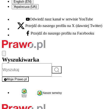
English (EN)
Українська (UA)
Odwiedź nasz kanał w serwisie YouTube
Youtube - otwiera się w nowej karcie
Przejdź do naszego profilu na X (dawniej Twitter)
X - otwiera się w nowej karcie
Przejdź do naszego profilu na Facebooku
Facebook - otwiera się w nowej karcie
Wyszukiwarka
Szukaj
Moje Prawo.pl
- rejestracja i logowanie do serwisu
Nasze serwisy