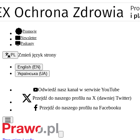
- otwiera się w nowej karcie
Promocje
Newsletter
Podcasty
Zmień język - bieżący:
Zmień język strony
PL
English (EN)
Українська (UA)
Odwiedź nasz kanał w serwisie YouTube
Youtube - otwiera się w nowej karcie
Przejdź do naszego profilu na X (dawniej Twitter)
X - otwiera się w nowej karcie
Przejdź do naszego profilu na Facebooku
Facebook - otwiera się w nowej karcie