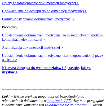
Opłaty za udostępnianie dokumentacji medycznej >
Upoważnienie do dostępu do dokumentacji medycznej >
Formy udostępniania dokumentacji medycznej >
Procedury:
Udostępnienie dokumentacji medycznej za pośrednictwem środków
komunikacji elektronicznej >
Archiwizacja dokumentacji medycznej >
Udostępnienie dokumentacji medycznej osobie upoważnionej przez
pacjenta >
Nie masz dostępu do tych materiałów? Sprawdź, jak go
uzyskać >
--------------------------------------------------------------------------------------
--------------------------------------------------------
Linki w tekście artykułu mogą odsyłać bezpośrednio do
odpowiednich dokumentów w
programie LEX
. Aby móc przeglądać
te dokumenty, konieczne jest
zalogowanie się do programu
. Dostęp