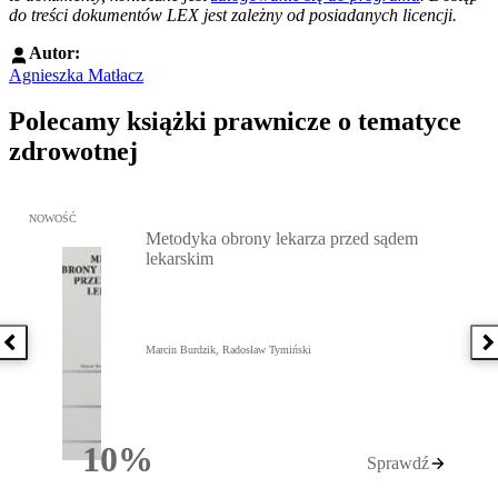
do treści dokumentów LEX jest zależny od posiadanych licencji.
Autor:
Agnieszka Matłacz
Polecamy książki prawnicze o tematyce
zdrowotnej
Przejdź do: Metodyka obrony lekarza przed sądem lekarskim, Marc
NOWOŚĆ
Metodyka obrony lekarza przed sądem
lekarskim
Poprzednia książka
N
Marcin Burdzik, Radosław Tymiński
10%
Sprawdź
Rabatu