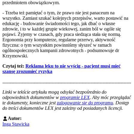
przedmiotem obowiązkowym.
- Trzeba też pamiętać o tym, że prawo nie jest panaceum na
wszystko. Zamiast szukać kolejnych przepisów, warto postawić na
edukację - budowanie świadomości tego, jak dbać o własne
zdrowie, i to w każdej grupie wiekowej, zanim ból w ogóle się
pojawi. Żyjemy w czasach, gdy praca siedząca stała się normą.
Ergonomia przy komputerze, regularne przerwy, aktywność
fizyczna: o tym wszystkim powinniśmy słyszeć w ramach
ogólnospołecznych kampanii zdrowotnych - podsumowuje dr
Krzymowski.
Czytaj też:
Reklama leku to nie wyścig - pacjent musi mieć
szansę zrozumieć ryzyka
--------------------------------------------------------------------------------------
--------------------------------------------------------
Linki w tekście artykułu mogą odsyłać bezpośrednio do
odpowiednich dokumentów w
programie LEX
. Aby móc przeglądać
te dokumenty, konieczne jest
zalogowanie się do programu
. Dostęp
do treści dokumentów LEX jest zależny od posiadanych licencji.
Autor:
Inga Stawicka