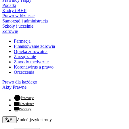
Prawnicy i sądy
Podatki
Kadry i BHP
Prawo w biznesie
Samorząd i administracja
Szkoły i uczelnie
Zdrowie
Farmacja
Finansowanie zdrowia
Opieka zdrowotna
Zarządzanie
Zawody medyczne
Koronawirus a prawo
Orzeczenia
Prawo dla każdego
Akty Prawne
- otwiera się w nowej karcie
Promocje
Newsletter
Podcasty
Zmień język - bieżący:
Zmień język strony
PL