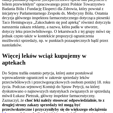
bólem przewlekłym” opracowanego przez Polskie Towarzystwo
Badania Bólu i Fundację Eksperci dla Zdrowia, który powstał z
inicjatywy Parlamentarnego Zespołu ds. Medycyny Bólu. Ostatnia
decyzja głównego inspektora farmaceutycznego dotycząca piosenki
Taco Hemingwaya „Zakochałem się pod apteką” również dotyczyła
naruszenia zakazu reklamy, a nazwa, która padła w utworze,
dotyczy leku przeciwbólowego. O lekarstwach z tej grupy mówi się
jednak często także w kontekście propozycji ograniczenia
możliwości sprzedaży, np. w punktach pozaaptecznych bądź przez
nastolatków.
Więcej leków wciąż kupujemy w
aptekach
Do Sejmu trafiła ostatnio petycja, której autor postulował
wprowadzenie ograniczeń w zakresie sprzedaży leków
przeciwbólowych i przeciwgorączkowych osobom poniżej 18. roku
życia. Podczas sejmowej Komisji do Spraw Petycji, na której
dyskutowano o najnowszych statystykach związanych ze sprzedażą
mówił Łukasz Pietrzak, główny inspektor farmaceutyczny.
Zaznaczył, że
choć leki należy stosować odpowiedzialnie, to z
drugiej strony zakazy sprzedaży też mogą być
przeciwskuteczne i przyczyniłyby się do większego obciążenia