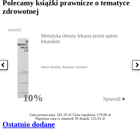
Polecamy książki prawnicze o tematyce
zdrowotnej
Przejdź do: Metodyka obrony lekarza przed sądem lekarskim, Marc
NOWOŚĆ
Metodyka obrony lekarza przed sądem
lekarskim
Poprzednia książka
N
Marcin Burdzik, Radosław Tymiński
10%
Sprawdź
Rabatu
Cena promocyjna: 161,10 zł |
Cena regularna: 179,00 zł
Najniższa cena w ostatnich 30 dniach: 125,31 zł
Ostatnio dodane