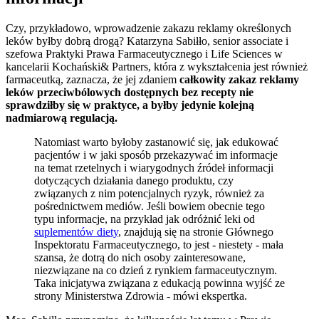
Czy, przykładowo, wprowadzenie zakazu reklamy określonych
leków byłby dobrą drogą? Katarzyna Sabiłło, senior associate i
szefowa Praktyki Prawa Farmaceutycznego i Life Sciences w
kancelarii Kochański& Partners, która z wykształcenia jest również
farmaceutką, zaznacza, że jej zdaniem
całkowity zakaz reklamy
leków przeciwbólowych dostępnych bez recepty nie
sprawdziłby się w praktyce, a byłby jedynie kolejną
nadmiarową regulacją.
Natomiast warto byłoby zastanowić się, jak edukować
pacjentów i w jaki sposób przekazywać im informacje
na temat rzetelnych i wiarygodnych źródeł informacji
dotyczących działania danego produktu, czy
związanych z nim potencjalnych ryzyk, również za
pośrednictwem mediów. Jeśli bowiem obecnie tego
typu informacje, na przykład jak odróżnić leki od
suplementów diety
, znajdują się na stronie Głównego
Inspektoratu Farmaceutycznego, to jest - niestety - mała
szansa, że dotrą do nich osoby zainteresowane,
niezwiązane na co dzień z rynkiem farmaceutycznym.
Taka inicjatywa związana z edukacją powinna wyjść ze
strony Ministerstwa Zdrowia - mówi ekspertka.