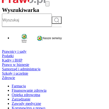
Wyszukiwarka
Szukaj
Nasze serwisy
Prawnicy i sądy
Podatki
Kadry i BHP
Prawo w biznesie
Samorząd i administracja
Szkoły i uczelnie
Zdrowie
Farmacja
Finansowanie zdrowia
Opieka zdrowotna
Zarządzanie
Zawody medyczne
Koronawirus a prawo