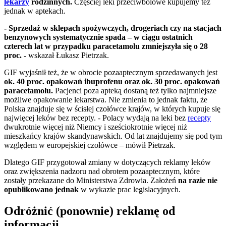
lekarzy
rodzinnych.
Częściej leki przeciwbólowe kupujemy też
jednak w aptekach.
- Sprzedaż w sklepach spożywczych, drogeriach czy na stacjach
benzynowych systematycznie spada – w ciągu ostatnich
czterech lat w przypadku paracetamolu zmniejszyła się o 28
proc. -
wskazał Łukasz Pietrzak.
GIF wyjaśnił też, że w obrocie pozaaptecznym sprzedawanych jest
ok. 40 proc. opakowań ibuprofenu oraz ok. 30 proc. opakowań
paracetamolu.
Pacjenci poza apteką dostaną też tylko najmniejsze
możliwe opakowanie lekarstwa. Nie zmienia to jednak faktu, że
Polska znajduje się w ścisłej czołówce krajów, w których kupuje się
najwięcej leków bez recepty. - Polacy wydają na leki bez
recepty
dwukrotnie więcej niż Niemcy i sześciokrotnie więcej niż
mieszkańcy krajów skandynawskich. Od lat znajdujemy się pod tym
względem w europejskiej czołówce – mówił Pietrzak.
Dlatego GIF przygotował zmiany w dotyczących reklamy leków
oraz zwiększenia nadzoru nad obrotem pozaaptecznym, które
zostały przekazane do Ministerstwa Zdrowia. Założeń
na razie nie
opublikowano jednak
w wykazie prac legislacyjnych.
Odróżnić (ponownie) reklamę od
informacji