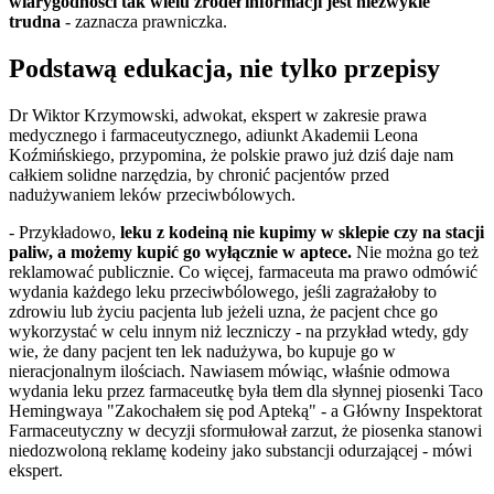
wiarygodności tak wielu źródeł informacji jest niezwykle
trudna
- zaznacza prawniczka.
Podstawą edukacja, nie tylko przepisy
Dr Wiktor Krzymowski, adwokat, ekspert w zakresie prawa
medycznego i farmaceutycznego, adiunkt Akademii Leona
Koźmińskiego, przypomina, że polskie prawo już dziś daje nam
całkiem solidne narzędzia, by chronić pacjentów przed
nadużywaniem leków przeciwbólowych.
- Przykładowo,
leku z kodeiną nie kupimy w sklepie czy na stacji
paliw, a możemy kupić go wyłącznie w aptece.
Nie można go też
reklamować publicznie. Co więcej, farmaceuta ma prawo odmówić
wydania każdego leku przeciwbólowego, jeśli zagrażałoby to
zdrowiu lub życiu pacjenta lub jeżeli uzna, że pacjent chce go
wykorzystać w celu innym niż leczniczy - na przykład wtedy, gdy
wie, że dany pacjent ten lek nadużywa, bo kupuje go w
nieracjonalnym ilościach. Nawiasem mówiąc, właśnie odmowa
wydania leku przez farmaceutkę była tłem dla słynnej piosenki Taco
Hemingwaya "Zakochałem się pod Apteką" - a Główny Inspektorat
Farmaceutyczny w decyzji sformułował zarzut, że piosenka stanowi
niedozwoloną reklamę kodeiny jako substancji odurzającej - mówi
ekspert.