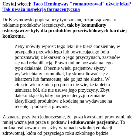
Czytaj więcej:
Taco Hemingway "romantyzował" użycie leku?
Tak uważa inspekcja farmaceutyczna
Dr Krzymowski popiera przy tym zmianę rozporządzenia o
reklamie produktów leczniczych,
tak by komunikaty
ostrzegawcze były dla produktów przeciwbólowych bardziej
konkretne.
Żeby mówiły wprost: tego leku nie bierz codziennie, w
przypadku przewlekłego lub powracającego bólu
porozmawiaj z lekarzem o jego przyczynach, zastanów
się nad rehabilitacją. Prawo unijne pozwala na tego
typu działanie. Obecnie wielu pacjentów słyszy
wyświechtany komunikat, by skonsultować się z
lekarzem lub farmaceutą, ale go już nie słucha. W
efekcie wielu z nich po prostu nie wie, że tabletka
uśmierza ból, ale nie usuwa jego przyczyny. Zbyt
daleko idące byłoby podjęcie decyzji o zmianie
klasyfikacji produktów z kodeiną na wydawane na
receptę - podkreśla prawnik.
Zaznacza przy tym jednocześnie, że, poza kwestiami prawnymi, nie
mniej ważna jest praca u podstaw
i edukowanie pacjentów.
To
można realizować chociażby w ramach szkolnej edukacji
zdrowotnej, która od przyszłego roku szkolnego będzie