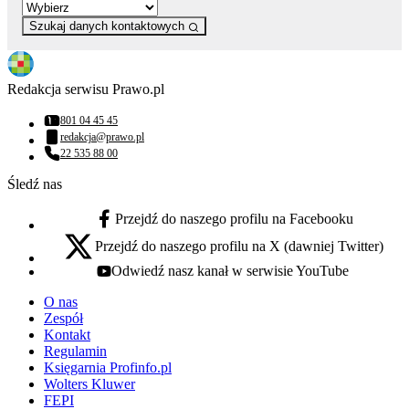
Szukaj danych kontaktowych
Redakcja serwisu Prawo.pl
801 04 45 45
Numer telefonu:
redakcja@prawo.pl
Adres email:
22 535 88 00
Numer telefonu:
Śledź nas
Przejdź do naszego profilu na Facebooku
facebook - otwiera się w nowej karcie
Przejdź do naszego profilu na X (dawniej Twitter)
x - otwiera się w nowej karcie
Odwiedź nasz kanał w serwisie YouTube
youtube - otwiera się w nowej karcie
O nas
Zespół
Kontakt
Regulamin
Księgarnia Profinfo.pl
Wolters Kluwer
FEPI