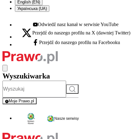
English (EN)
Українська (UA)
Odwiedź nasz kanał w serwisie YouTube
Youtube - otwiera się w nowej karcie
Przejdź do naszego profilu na X (dawniej Twitter)
X - otwiera się w nowej karcie
Przejdź do naszego profilu na Facebooku
Facebook - otwiera się w nowej karcie
Wyszukiwarka
Szukaj
Moje Prawo.pl
- rejestracja i logowanie do serwisu
Nasze serwisy