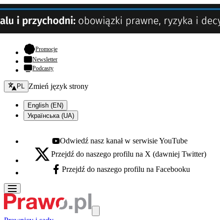
- otwiera się w nowej karcie
Promocje
Newsletter
Podcasty
Zmień język - bieżący:
Zmień język strony
PL
English (EN)
Українська (UA)
Odwiedź nasz kanał w serwisie YouTube
Youtube - otwiera się w nowej karcie
Przejdź do naszego profilu na X (dawniej Twitter)
X - otwiera się w nowej karcie
Przejdź do naszego profilu na Facebooku
Facebook - otwiera się w nowej karcie