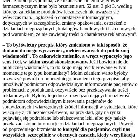
Mec. Sabiłło przypomina, że kilkanaście lat temu w Prawie
farmaceutycznym inne było brzmienie art. 52 ust. 3 pkt 3, według
którego za reklamę produktów leczniczych nie uważało się
wówczas m.in. „ogłoszeń o charakterze informacyjnym,
dotyczących w szczególności zmiany opakowania, ostrzeżeń o
działaniach niepożądanych, katalogów handlowych i list cenowych,
pod warunkiem, że nie zawierały treści o charakterze reklamowym”.
–
To był świetny przepis, który zmieniono w taki sposób, że
dodano do niego wyrażenie: „niekierowanych do publicznej
wiadomości”. To całkowicie zmieniło, a wręcz wypaczyło jego
sens i cel, w jakim został skonstruowany.
Jeśli bowiem nie do
publicznej wiadomości, to do kogo mają być kierowane w tym
momencie tego typu komunikaty? Moim zdaniem warto byłoby
rozważyć powrót do poprzedniego brzmienia tego przepisu, aby
umożliwić podmiotom odpowiedzialnym informowanie pacjentów o
problemach z produktami, oczywiście bez przekazywania treści
reklamowych. Byłoby to jedno z rozwiązań dających możliwość
podmiotom odpowiedzialnym kierowania pacjentów do
sprawdzonych i wiarygodnych źródeł informacji w sytuacjach, które
wiążą się z ich bezpieczeństwem, na przykład, gdy na rynku
pojawiają się podrabiane lub sfałszowane leki, albo gdy należy
przekazać istotne informacje o działaniach niepożądanych. Powrót
od poprzedniego brzmienia
to korzyść dla pacjentów, czyli nas
wszystkich, szczególnie w obecnych czasach, kiedy weryfikacja