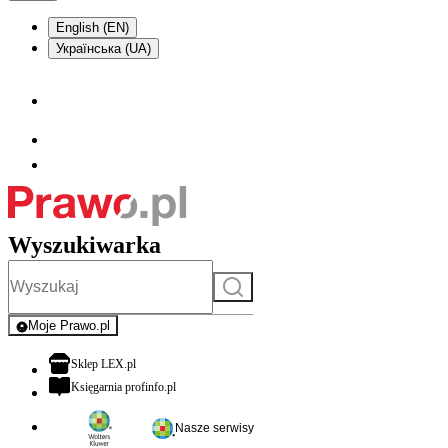
English (EN)
Українська (UA)
Wyszukiwarka
Szukaj
Moje Prawo.pl
- rejestracja i logowanie do serwisu
otwiera się w nowej karcie
Sklep LEX.pl
otwiera się w nowej karcie
Księgarnia profinfo.pl
Nasze serwisy