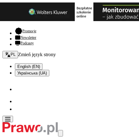
- otwiera się w nowej karcie
Promocje
Newsletter
Podcasty
Zmień język - bieżący:
Zmień język strony
PL
English (EN)
Українська (UA)