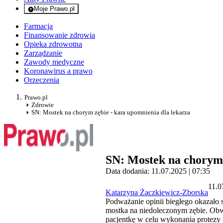
Moje Prawo.pl
- rejestracja i logowanie do serwisu
Farmacja
Finansowanie zdrowia
Opieka zdrowotna
Zarządzanie
Zawody medyczne
Koronawirus a prawo
Orzeczenia
Prawo.pl
Zdrowie
SN: Mostek na chorym zębie - kara upomnienia dla lekarza
SN: Mostek na chorym 
Data dodania: 11.07.2025 | 07:35
11.0
Katarzyna Żaczkiewicz-Zborska
Podważanie opinii biegłego okazało s
mostka na niedoleczonym zębie. Obwi
pacjentkę w celu wykonania protezy 