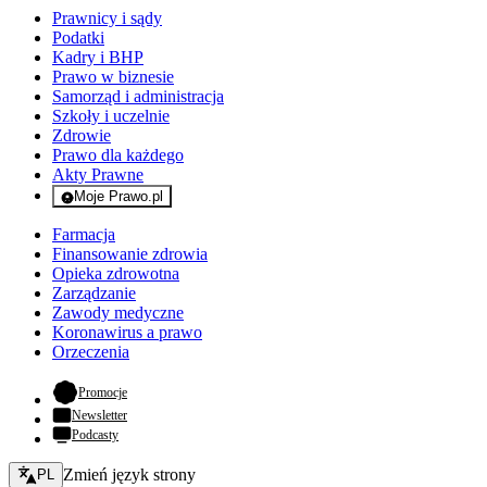
Prawnicy i sądy
Podatki
Kadry i BHP
Prawo w biznesie
Samorząd i administracja
Szkoły i uczelnie
Zdrowie
Prawo dla każdego
Akty Prawne
Moje Prawo.pl
- rejestracja i logowanie do serwisu
Farmacja
Finansowanie zdrowia
Opieka zdrowotna
Zarządzanie
Zawody medyczne
Koronawirus a prawo
Orzeczenia
- otwiera się w nowej karcie
Promocje
Newsletter
Podcasty
Zmień język - bieżący:
Zmień język strony
PL