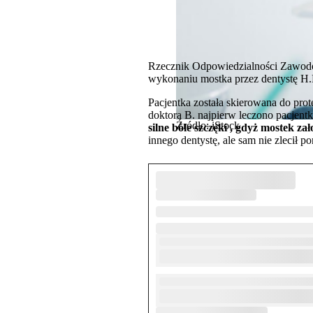
Rzecznik Odpowiedzialności Zawodo
wykonaniu mostka przez dentystę H.B
Pacjentka została skierowana do pr
doktora B. najpierw leczono pacjentk
Źródło: iStock
silne bóle szczęki , gdyż mostek z
innego dentystę, ale sam nie zleci