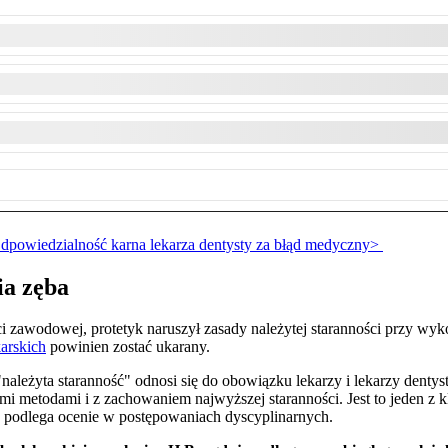
powiedzialność karna lekarza dentysty za błąd medyczny>
ia zęba
 zawodowej, protetyk naruszył zasady należytej staranności przy wyk
karskich
powinien zostać ukarany.
"należyta staranność" odnosi się do obowiązku lekarzy i lekarzy den
mi metodami i z zachowaniem najwyższej staranności.
Jest to jeden z
 podlega ocenie w postępowaniach dyscyplinarnych
.