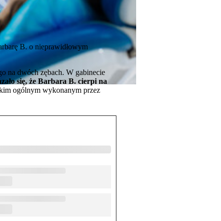
arbarę B. o nieprawidłowym
ego na dwóch zębach. W gabinecie
ało się, że Barbara B. cierpi na
wskim ogólnym wykonanym przez