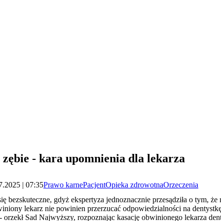
zębie - kara upomnienia dla lekarza
7.2025 | 07:35
Prawo karne
Pacjent
Opieka zdrowotna
Orzeczenia
ię bezskuteczne, gdyż ekspertyza jednoznacznie przesądziła o tym, że
niony lekarz nie powinien przerzucać odpowiedzialności na dentystkę
- orzekł Sad Najwyższy, rozpoznając kasację obwinionego lekarza dent