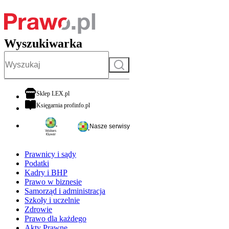
Wyszukiwarka
Szukaj
otwiera się w nowej karcie
Sklep LEX.pl
otwiera się w nowej karcie
Księgarnia profinfo.pl
Nasze serwisy
Prawnicy i sądy
Podatki
Kadry i BHP
Prawo w biznesie
Samorząd i administracja
Szkoły i uczelnie
Zdrowie
Prawo dla każdego
Akty Prawne