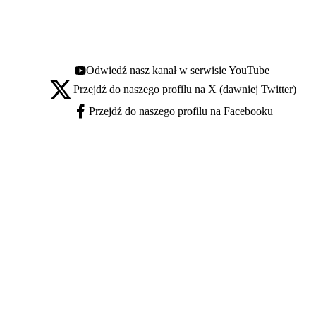
Odwiedź nasz kanał w serwisie YouTube
Youtube - otwiera się w nowej karcie
Przejdź do naszego profilu na X (dawniej Twitter)
X - otwiera się w nowej karcie
Przejdź do naszego profilu na Facebooku
Facebook - otwiera się w nowej karcie