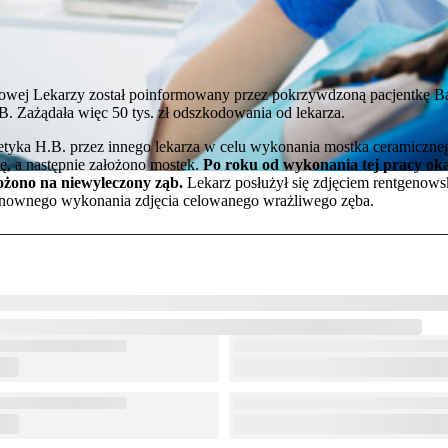
wej Lekarzy został poinformowany przez pokrzywdzoną pacjentkę B
. Zażądała więc 50 tys. zł odszkodowania od lekarza.
otetyka H.B. przez innego lekarza w celu wykonania mostka ceramiczn
ę, a następnie założono mostek.
Po roku od wykonania tej pracy okaz
ałożono na niewyleczony ząb.
Lekarz posłużył się zdjęciem rentgeno
ł ponownego wykonania zdjęcia celowanego wrażliwego zęba.