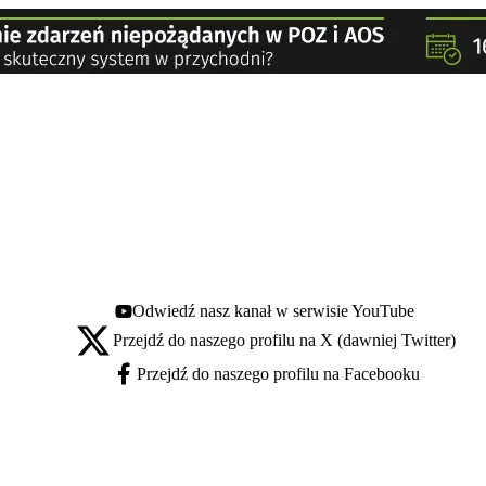
Odwiedź nasz kanał w serwisie YouTube
Youtube - otwiera się w nowej karcie
Przejdź do naszego profilu na X (dawniej Twitter)
X - otwiera się w nowej karcie
Przejdź do naszego profilu na Facebooku
Facebook - otwiera się w nowej karcie