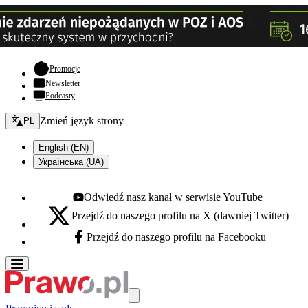
- otwiera się w nowej karcie
Promocje
Newsletter
Podcasty
Zmień język - bieżący:
Zmień język strony
PL
English (EN)
Українська (UA)
Odwiedź nasz kanał w serwisie YouTube
Youtube - otwiera się w nowej karcie
Przejdź do naszego profilu na X (dawniej Twitter)
X - otwiera się w nowej karcie
Przejdź do naszego profilu na Facebooku
Facebook - otwiera się w nowej karcie