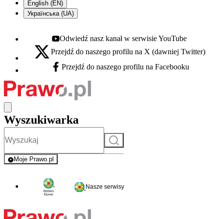
English (EN)
Українська (UA)
Odwiedź nasz kanał w serwisie YouTube
Youtube - otwiera się w nowej karcie
Przejdź do naszego profilu na X (dawniej Twitter)
X - otwiera się w nowej karcie
Przejdź do naszego profilu na Facebooku
Facebook - otwiera się w nowej karcie
Wyszukiwarka
Szukaj
Moje Prawo.pl
- rejestracja i logowanie do serwisu
Nasze serwisy