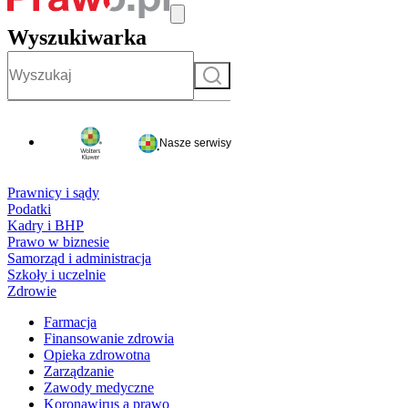
Wyszukiwarka
Szukaj
Nasze serwisy
Prawnicy i sądy
Podatki
Kadry i BHP
Prawo w biznesie
Samorząd i administracja
Szkoły i uczelnie
Zdrowie
Farmacja
Finansowanie zdrowia
Opieka zdrowotna
Zarządzanie
Zawody medyczne
Koronawirus a prawo