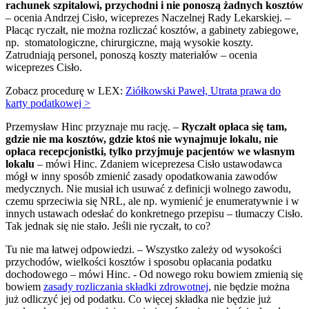
rachunek szpitalowi, przychodni i nie ponoszą żadnych kosztów
– ocenia Andrzej Cisło, wiceprezes Naczelnej Rady Lekarskiej. –
Płacąc ryczałt, nie można rozliczać kosztów, a gabinety zabiegowe,
np. stomatologiczne, chirurgiczne, mają wysokie koszty.
Zatrudniają personel, ponoszą koszty materiałów – ocenia
wiceprezes Cisło.
Zobacz procedurę w LEX:
Ziółkowski Paweł, Utrata prawa do
karty podatkowej >
Przemysław Hinc przyznaje mu rację. –
Ryczałt opłaca się tam,
gdzie nie ma kosztów, gdzie ktoś nie wynajmuje lokalu, nie
opłaca recepcjonistki, tylko przyjmuje pacjentów we własnym
lokalu
– mówi Hinc. Zdaniem wiceprezesa Cisło ustawodawca
mógł w inny sposób zmienić zasady opodatkowania zawodów
medycznych. Nie musiał ich usuwać z definicji wolnego zawodu,
czemu sprzeciwia się NRL, ale np. wymienić je enumeratywnie i w
innych ustawach odesłać do konkretnego przepisu – tłumaczy Cisło.
Tak jednak się nie stało. Jeśli nie ryczałt, to co?
Tu nie ma łatwej odpowiedzi. – Wszystko zależy od wysokości
przychodów, wielkości kosztów i sposobu opłacania podatku
dochodowego – mówi Hinc. - Od nowego roku bowiem zmienią się
bowiem
zasady rozliczania składki zdrowotnej
, nie będzie można
już odliczyć jej od podatku. Co więcej składka nie będzie już