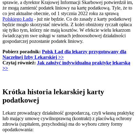
sprawie, a dyrektor Krajowej Informacji Skarbowej potwierdził im,
że mogą zamienić podatek liniowy na kartę podatkową. Tyle, że to
co jest aktualne obecnie, od 1 stycznia 2022 roku za sprawą
Polskiego Ładu
- już nie będzie. Co do zasady z karty podatkowej
będzie mogło skorzystać niewielu. Z kolei obniżony ryczałt opłaca
się tylko tym, którzy nie mają kosztów. W efekcie wielu lekarzom
świadczącym swe usługi w ramach jednoosobowej działalności
gospodarczej pozostanie podatek liniowy.
Pobierz poradnik:
Polsk Ład dla lekarzy przygotowany dla
Naczelnej Izby Lekarskiej >>
Czytaj również:
Jak założyć indywidualną praktykę lekarską
>>
Krótka historia lekarskiej karty
podatkowej
Lekarz prowadzący działalność gospodarczą, czyli własną praktykę
lub mający umowę cywilnoprawną (kontrakt) z placówką ochrony
zdrowia (szpitalem, przychodnią) ma do wyboru cztery formy
opodatkowania: