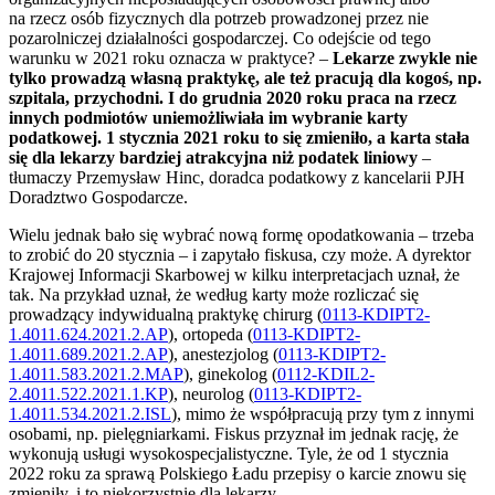
na rzecz osób fizycznych dla potrzeb prowadzonej przez nie
pozarolniczej działalności gospodarczej. Co odejście od tego
warunku w 2021 roku oznacza w praktyce? –
Lekarze zwykle nie
tylko prowadzą własną praktykę, ale też pracują dla kogoś, np.
szpitala, przychodni. I do grudnia 2020 roku praca na rzecz
innych podmiotów uniemożliwiała im wybranie karty
podatkowej. 1 stycznia 2021 roku to się zmieniło, a karta stała
się dla lekarzy bardziej atrakcyjna niż podatek liniowy
–
tłumaczy Przemysław Hinc, doradca podatkowy z kancelarii PJH
Doradztwo Gospodarcze.
Wielu jednak bało się wybrać nową formę opodatkowania – trzeba
to zrobić do 20 stycznia – i zapytało fiskusa, czy może. A dyrektor
Krajowej Informacji Skarbowej w kilku interpretacjach uznał, że
tak. Na przykład uznał, że według karty może rozliczać się
prowadzący indywidualną praktykę chirurg (
0113-KDIPT2-
1.4011.624.2021.2.AP
), ortopeda (
0113-KDIPT2-
1.4011.689.2021.2.AP
), anestezjolog (
0113-KDIPT2-
1.4011.583.2021.2.MAP
), ginekolog (
0112-KDIL2-
2.4011.522.2021.1.KP
), neurolog (
0113-KDIPT2-
1.4011.534.2021.2.ISL
), mimo że współpracują przy tym z innymi
osobami, np. pielęgniarkami. Fiskus przyznał im jednak rację, że
wykonują usługi wysokospecjalistyczne. Tyle, że od 1 stycznia
2022 roku za sprawą Polskiego Ładu przepisy o karcie znowu się
zmieniły, i to niekorzystnie dla lekarzy.