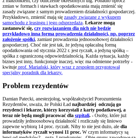
z małżonkiem, czy odliczenie określonych ulg. Ponadto oprócz
zmian w formach i stawkach opodatkowania mają zmienić się
zasady związane z samym prowadzeniem działalności gospodarczej.
Przykładowo, zmienić mają się
zasady związane z wykupem
samochodu z leasingu i jego odsprzedażą
.
Lekarze mogą
zastanowić się,
czy rozwiązaniem dla nich nie będzie
przykładowo inna forma prowadzenia działalności, np. poprzez
założenie spółki
, zamiast prowadzenia jednoosobowej działalności
gospodarczej. Choć nie jest tak, że jedyną opłacalną formą
opodatkowania od stycznia 2022 r. jest ryczałt, a jedyną spółką –
spółka z ograniczoną odpowiedzialnością. Każda sytuacja, każdy
biznes jest inny, funkcjonuje inaczej, więc ma odmienne potrzeby -
kwituje
prof. Mariański, który wraz z zespołem przygotował
specjalny poradnik dla lekarzy.
Problem rezydentów
Damian Patecki, anestezjolog, współzałożyciel Porozumienia
Rezydentów, uważa, że Polski Ład
najbardziej odczują go
rezydenci i lekarze, którzy korzystali z karty podatkowej, a
teraz nie będą mogli pracować dla
szpitali
. -
Osoby, które już
prowadziły jednoosobową działalność i rozliczały się liniowo
zapewne wybiorą 14 proc. ryczałt. Niby to nie jest dużo, ale
dla
informatyków ryczałt wynosi 11 proc.
W czym informatycy są
lepsi od medyków? – pyta. I przekonuje: - Obie grupy zawodowe są