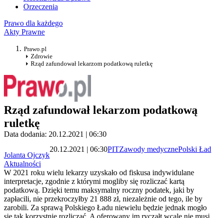
Orzeczenia
Prawo dla każdego
Akty Prawne
Prawo.pl
Zdrowie
Rząd zafundował lekarzom podatkową ruletkę
Rząd zafundował lekarzom podatkową
ruletkę
Data dodania: 20.12.2021 | 06:30
20.12.2021 | 06:30
PIT
Zawody medyczne
Polski Ład
Jolanta Ojczyk
Aktualności
W 2021 roku wielu lekarzy uzyskało od fiskusa indywidulane
interpretacje, zgodnie z którymi mogliby się rozliczać kartą
podatkową. Dzięki temu maksymalny roczny podatek, jaki by
zapłacili, nie przekroczyłby 21 888 zł, niezależnie od tego, ile by
zarobili. Za sprawą Polskiego Ładu niewielu będzie jednak mogło
się tak korzystnie rozliczać. A oferowany im ryczałt wcale nie musi