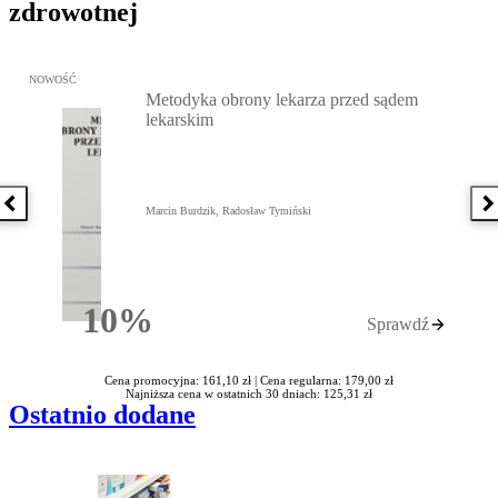
zdrowotnej
Przejdź do: Metodyka obrony lekarza przed sądem lekarskim, Marc
NOWOŚĆ
Metodyka obrony lekarza przed sądem
lekarskim
Poprzednia książka
N
Marcin Burdzik, Radosław Tymiński
10%
Sprawdź
Rabatu
Cena promocyjna: 161,10 zł |
Cena regularna: 179,00 zł
Najniższa cena w ostatnich 30 dniach: 125,31 zł
Ostatnio dodane