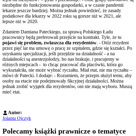
niezbędne do funkcjonowania gospodarki, a w czasie pandemii
lekarze jeszcze bardziej. Można jednak powiedzieć, że zasady
podatkowe dla lekarzy w 2022 roku są gorsze niż w 2021, ale
lepsze niż w 2020.
Zdaniem Damiana Pateckiego, za sprawą Polskiego Ładu
pracownicy będą preferowali przejście na kontrakt. Tyle, że tu
pojawi się problem, zwłaszcza dla rezydentów
. - Otóż rezydent
przez pięć lat ma umowę o pracę ze szpitalem, gdzie się kształci. Po
uzyskaniu specjalizacji, jeśli przejdzie na działalność - a na
działalności są anestezjolodzy, bo nas brakuje, i pracujemy w
różnych miejscach - to chcąc pracować dla placówki, która go
wykształciła, nie może wybrać ryczałtu. Miał etat, nie ma ryczałtu –
mówi dr Patecki. I dodaje: - Rozumiem, że przepis służył temu, aby
osoby na etacie nie podejmowały fikcyjnej działalności. Można
jednak zrobić wyjątek dla rezydentów, oni nie mają wyboru. Muszą
mieć etat.
Autor:
Jolanta Ojczyk
Polecamy książki prawnicze o tematyce