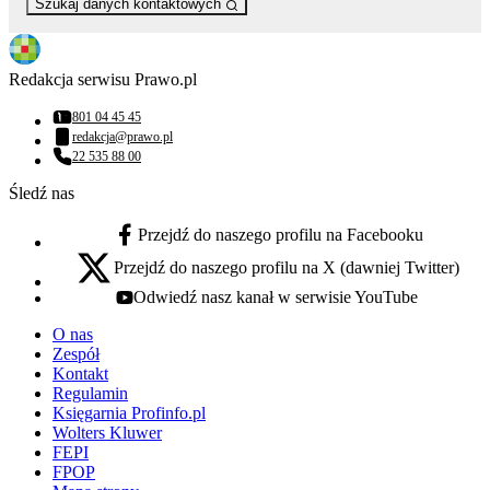
Szukaj danych kontaktowych
Redakcja serwisu Prawo.pl
801 04 45 45
Numer telefonu:
redakcja@prawo.pl
Adres email:
22 535 88 00
Numer telefonu:
Śledź nas
Przejdź do naszego profilu na Facebooku
facebook - otwiera się w nowej karcie
Przejdź do naszego profilu na X (dawniej Twitter)
x - otwiera się w nowej karcie
Odwiedź nasz kanał w serwisie YouTube
youtube - otwiera się w nowej karcie
O nas
Zespół
Kontakt
Regulamin
Księgarnia Profinfo.pl
Wolters Kluwer
FEPI
FPOP