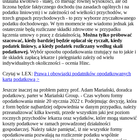
ustalana kwotowo - stałej, co miesiąc równej wysokości, ale od
liczona będzie faktycznego dochodu (na zasadach ogólnych i na
podatku liniowym) i w zależności od wielkości przychodów, w
trzech grupach przychodowych - to przy wyborze zryczałtowanego
podatku dochodowego. W tym momencie nie wiadomo jednak jak
ostatecznie będą rozliczane składki zdrowotne w przypadku
łączenia umowy o pracę z działalnością.
Można tylko próbować
szacować, kiedy bardziej będzie opłacał się ryczałt, kiedy
podatek liniowy, a kiedy podatek rozliczany według skali
podatkowej.
Wybór sposobu opodatkowania rzutujący na to jakie i
ile składek zapłacą lekarze i pielęgniarki zależy od wielu
indywidualnych okoliczności – ocenia Hinc.
Czytaj w LEX:
Prawa i obowiązki podatników opodatkowanych
kartą podatkową >
Jeszcze inaczej na problem patrzy prof. Adam Mariański, doradca
podatkowy, parter w Mariański Group. - Czas wyboru formy
opodatkowania minie 20 stycznia 2022 r. Podejmując decyzję, która
z form będzie najbardziej odpowiednia w danym przypadku, należy
przeanalizować kilka kwestii, przede wszystkim jaki jest poziom
rocznych przychodów lekarza oraz wydatków, które mogą stanowić
koszty podatkowe w ramach prowadzonej działalności
gospodarczej. Należy także pamiętać, iż nie wszystkie formy
opodatkowania pozwalają na rozliczenie podatku wspólnie