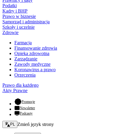
Prawnicy i sądy
Podatki
Kadry i BHP
Prawo w biznesie
Samorząd i administracja
Szkoły i uczelnie
Zdrowie
Farmacja
Finansowanie zdrowia
Opieka zdrowotna
Zarządzanie
Zawody medyczne
Koronawirus a prawo
Orzeczenia
Prawo dla każdego
Akty Prawne
- otwiera się w nowej karcie
Promocje
Newsletter
Podcasty
Zmień język - bieżący:
Zmień język strony
PL