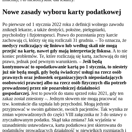
Nowe zasady wyboru karty podatkowej
Po pierwsze od 1 stycznia 2022 roku z definicji wolnego zawodu
zniknęli lekarze, a także dentyści, położne, pielęgniarki,
psycholodzy i fizjoterapeuci. Prawo do pozostania przy karcie
zachowają ci, którzy się nią rozliczali 31 grudnia. – To oznacza, że
medycy rozliczający się liniowo lub według skali nie mogą
przejść na kartę, nawet gdy mają interpretację fiskusa
. A to nie
koniec problemów. Te, które rozliczają się kartą, zachowają do niej
prawo, jednak pod pewnym warunkiem. –
Jeśli będą
kontynuować to opodatkowanie kartą po 1 stycznia, to niestety
już nie będą mogli, gdy będą świadczyć usługi na rzecz osób
prawnych oraz jednostek organizacyjnych nieposiadających
osobowości prawnej albo na rzecz osób fizycznych dla potrzeb
prowadzonej przez nie pozarolniczej działalności
gospodarczej.
Jest to powrót do stanu sprzed roku 2021, gdy ten
zakaz został zniesiony –. Jednym słowem nie mogą pracować na
tzw. kontrakcie dla szpitala lub przychodni. Mogą jedynie
przyjmować w swoim gabinecie, swoich pacjentów. Tak wynika ze
zmian wprowadzonych do części VIII załącznika nr 3 do ustawy o
zryczałtowanym podatku. Skąd taka zmiana? Jak wyjaśnia w
uzasadnieniu ustawodawca, karta podatkowa jest skierowana do
podatników prowadzących działalność w niewielkich rozmiarach i