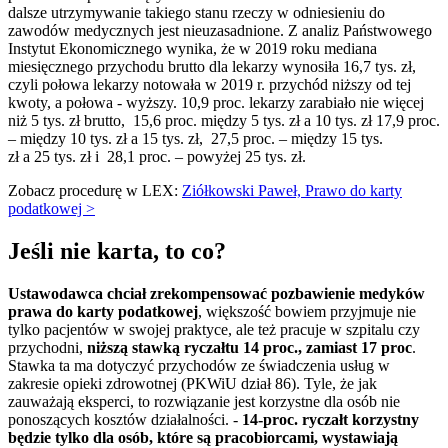
dalsze utrzymywanie takiego stanu rzeczy w odniesieniu do
zawodów medycznych jest nieuzasadnione. Z analiz Państwowego
Instytut Ekonomicznego wynika, że w 2019 roku mediana
miesięcznego przychodu brutto dla lekarzy wynosiła 16,7 tys. zł,
czyli połowa lekarzy notowała w 2019 r. przychód niższy od tej
kwoty, a połowa - wyższy.
10,9 proc. lekarzy zarabiało nie więcej
niż 5 tys. zł brutto, 15,6 proc. między 5 tys. zł a 10 tys. zł 17,9 proc.
– między 10 tys. zł a 15 tys. zł, 27,5 proc. – między 15 tys.
zł a 25 tys. zł i 28,1 proc. – powyżej 25 tys. zł.
Zobacz procedurę w LEX:
Ziółkowski Paweł, Prawo do karty
podatkowej >
Jeśli nie karta, to co?
Ustawodawca chciał zrekompensować pozbawienie medyków
prawa do karty podatkowej
, większość bowiem przyjmuje nie
tylko pacjentów w swojej praktyce, ale też pracuje w szpitalu czy
przychodni,
niższą stawką ryczałtu 14 proc., zamiast 17 proc
.
Stawka ta ma dotyczyć przychodów ze świadczenia usług w
zakresie opieki zdrowotnej (PKWiU dział 86). Tyle, że jak
zauważają eksperci, to rozwiązanie jest korzystne dla osób nie
ponoszących kosztów działalności. -
14-proc. ryczałt korzystny
będzie tylko dla osób, które są pracobiorcami, wystawiają