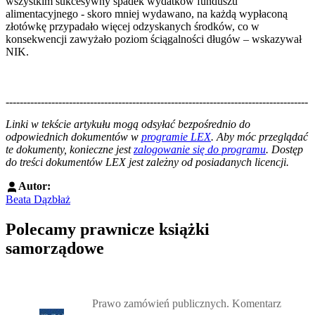
wszystkim sukcesywny spadek wydatków funduszu
alimentacyjnego - skoro mniej wydawano, na każdą wypłaconą
złotówkę przypadało więcej odzyskanych środków, co w
konsekwencji zawyżało poziom ściągalności długów – wskazywał
NIK.
--------------------------------------------------------------------------------------
--------------------------------------------------------
Linki w tekście artykułu mogą odsyłać bezpośrednio do
odpowiednich dokumentów w
programie LEX
. Aby móc przeglądać
te dokumenty, konieczne jest
zalogowanie się do programu
. Dostęp
do treści dokumentów LEX jest zależny od posiadanych licencji.
Autor:
Beata Dązbłaż
Polecamy prawnicze książki
samorządowe
Przejdź do: Prawo zamówień publicznych. Komentarz, Andrzela G
Prawo zamówień publicznych. Komentarz