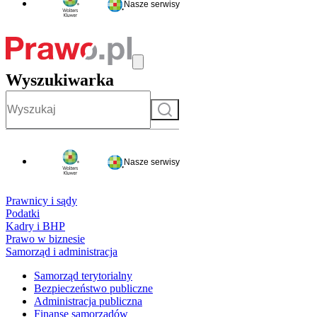
Nasze serwisy
Wyszukiwarka
Szukaj
Nasze serwisy
Prawnicy i sądy
Podatki
Kadry i BHP
Prawo w biznesie
Samorząd i administracja
Samorząd terytorialny
Bezpieczeństwo publiczne
Administracja publiczna
Finanse samorządów