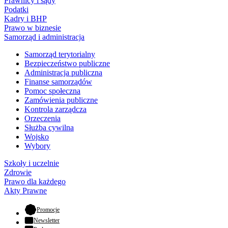
Prawnicy i sądy
Podatki
Kadry i BHP
Prawo w biznesie
Samorząd i administracja
Samorząd terytorialny
Bezpieczeństwo publiczne
Administracja publiczna
Finanse samorządów
Pomoc społeczna
Zamówienia publiczne
Kontrola zarządcza
Orzeczenia
Służba cywilna
Wojsko
Wybory
Szkoły i uczelnie
Zdrowie
Prawo dla każdego
Akty Prawne
- otwiera się w nowej karcie
Promocje
Newsletter