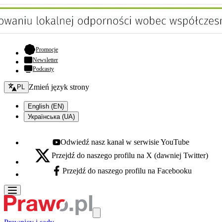
- otwiera się w nowej karcie
Promocje
Newsletter
Podcasty
Zmień język - bieżący:
Zmień język strony
PL
English (EN)
Українська (UA)
Odwiedź nasz kanał w serwisie YouTube
Youtube - otwiera się w nowej karcie
Przejdź do naszego profilu na X (dawniej Twitter)
X - otwiera się w nowej karcie
Przejdź do naszego profilu na Facebooku
Facebook - otwiera się w nowej karcie