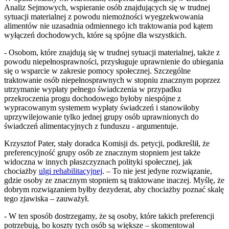
Analiz Sejmowych, wspieranie osób znajdujących się w trudnej
sytuacji materialnej z powodu niemożności wyegzekwowania
alimentów nie uzasadnia odmiennego ich traktowania pod kątem
wyłączeń dochodowych, które są spójne dla wszystkich.
- Osobom, które znajdują się w trudnej sytuacji materialnej, także z
powodu niepełnosprawności, przysługuje uprawnienie do ubiegania
się o wsparcie w zakresie pomocy społecznej. Szczególne
traktowanie osób niepełnosprawnych w stopniu znacznym poprzez
utrzymanie wypłaty pełnego świadczenia w przypadku
przekroczenia progu dochodowego byłoby niespójne z
wypracowanym systemem wypłaty świadczeń i stanowiłoby
uprzywilejowanie tylko jednej grupy osób uprawnionych do
świadczeń alimentacyjnych z funduszu - argumentuje.
Krzysztof Pater, stały doradca Komisji ds. petycji, podkreślił, że
preferencyjność grupy osób ze znacznym stopniem jest także
widoczna w innych płaszczyznach polityki społecznej, jak
chociażby
ulgi rehabilitacyjnej
. – To nie jest jedyne rozwiązanie,
gdzie osoby ze znacznym stopniem są traktowane inaczej. Myślę, że
dobrym rozwiązaniem byłby dezyderat, aby chociażby poznać skalę
tego zjawiska – zauważył.
- W ten sposób dostrzegamy, że są osoby, które takich preferencji
potrzebują, bo koszty tych osób są większe – skomentował