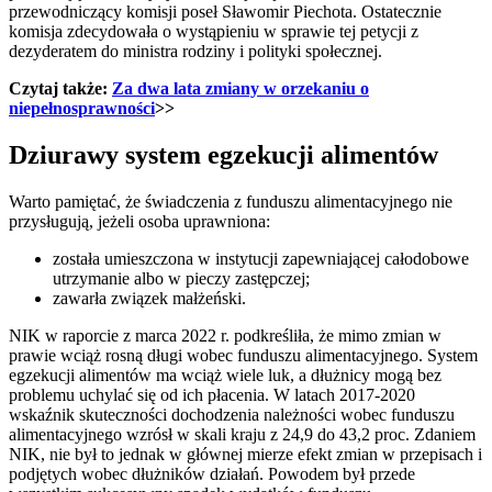
przewodniczący komisji poseł Sławomir Piechota. Ostatecznie
komisja zdecydowała o wystąpieniu w sprawie tej petycji z
dezyderatem do ministra rodziny i polityki społecznej.
Czytaj także:
Za dwa lata zmiany w orzekaniu o
niepełnosprawności
>>
Dziurawy system egzekucji alimentów
Warto pamiętać, że świadczenia z funduszu alimentacyjnego nie
przysługują, jeżeli osoba uprawniona:
została umieszczona w instytucji zapewniającej całodobowe
utrzymanie albo w pieczy zastępczej;
zawarła związek małżeński.
NIK w raporcie z marca 2022 r. podkreśliła, że mimo zmian w
prawie wciąż rosną długi wobec funduszu alimentacyjnego. System
egzekucji alimentów ma wciąż wiele luk, a dłużnicy mogą bez
problemu uchylać się od ich płacenia. W latach 2017-2020
wskaźnik skuteczności dochodzenia należności wobec funduszu
alimentacyjnego wzrósł w skali kraju z 24,9 do 43,2 proc. Zdaniem
NIK, nie był to jednak w głównej mierze efekt zmian w przepisach i
podjętych wobec dłużników działań. Powodem był przede