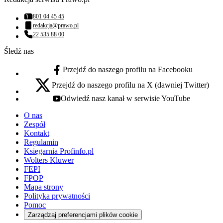
801 04 45 45
Numer telefonu:
redakcja@prawo.pl
Adres email:
22 535 88 00
Numer telefonu:
Śledź nas
Przejdź do naszego profilu na Facebooku
facebook - otwiera się w nowej karcie
Przejdź do naszego profilu na X (dawniej Twitter)
x - otwiera się w nowej karcie
Odwiedź nasz kanał w serwisie YouTube
youtube - otwiera się w nowej karcie
O nas
Zespół
Kontakt
Regulamin
Księgarnia Profinfo.pl
Wolters Kluwer
FEPI
FPOP
Mapa strony
Polityka prywatności
Pomoc
Zarządzaj preferencjami plików cookie