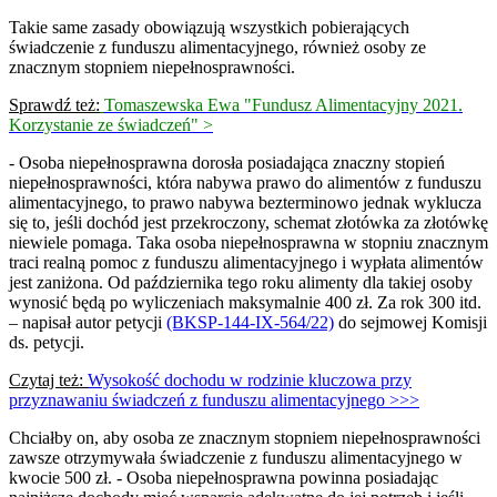
Takie same zasady obowiązują wszystkich pobierających
świadczenie z funduszu alimentacyjnego, również osoby ze
znacznym stopniem niepełnosprawności.
Sprawdź też:
Tomaszewska Ewa "Fundusz Alimentacyjny 2021.
Korzystanie ze świadczeń" >
- Osoba niepełnosprawna dorosła posiadająca znaczny stopień
niepełnosprawności, która nabywa prawo do alimentów z funduszu
alimentacyjnego, to prawo nabywa bezterminowo jednak wyklucza
się to, jeśli dochód jest przekroczony, schemat złotówka za złotówkę
niewiele pomaga. Taka osoba niepełnosprawna w stopniu znacznym
traci realną pomoc z funduszu alimentacyjnego i wypłata alimentów
jest zaniżona. Od października tego roku alimenty dla takiej osoby
wynosić będą po wyliczeniach maksymalnie 400 zł. Za rok 300 itd.
– napisał autor petycji
(BKSP-144-IX-564/22)
do sejmowej Komisji
ds. petycji.
Czytaj też:
Wysokość dochodu w rodzinie kluczowa przy
przyznawaniu świadczeń z funduszu alimentacyjnego >>>
Chciałby on, aby osoba ze znacznym stopniem niepełnosprawności
zawsze otrzymywała świadczenie z funduszu alimentacyjnego w
kwocie 500 zł. - Osoba niepełnosprawna powinna posiadając