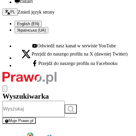
Podcasty
Zmień język - bieżący:
Zmień język strony
PL
English (EN)
Українська (UA)
Odwiedź nasz kanał w serwisie YouTube
Youtube - otwiera się w nowej karcie
Przejdź do naszego profilu na X (dawniej Twitter)
X - otwiera się w nowej karcie
Przejdź do naszego profilu na Facebooku
Facebook - otwiera się w nowej karcie
Wyszukiwarka
Szukaj
Moje Prawo.pl
- rejestracja i logowanie do serwisu