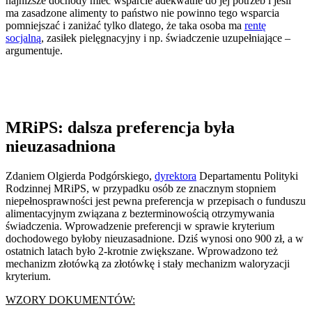
najniższe dochody mieć wsparcie adekwatne do jej potrzeb i jeśli
ma zasadzone alimenty to państwo nie powinno tego wsparcia
pomniejszać i zaniżać tylko dlatego, że taka osoba ma
rentę
socjalną
, zasiłek pielęgnacyjny i np. świadczenie uzupełniające –
argumentuje.
MRiPS: dalsza preferencja była
nieuzasadniona
Zdaniem Olgierda Podgórskiego,
dyrektora
Departamentu Polityki
Rodzinnej MRiPS, w przypadku osób ze znacznym stopniem
niepełnosprawności jest pewna preferencja w przepisach o funduszu
alimentacyjnym związana z bezterminowością otrzymywania
świadczenia. Wprowadzenie preferencji w sprawie kryterium
dochodowego byłoby nieuzasadnione. Dziś wynosi ono 900 zł, a w
ostatnich latach było 2-krotnie zwiększane. Wprowadzono też
mechanizm złotówką za złotówkę i stały mechanizm waloryzacji
kryterium.
WZORY DOKUMENTÓW: