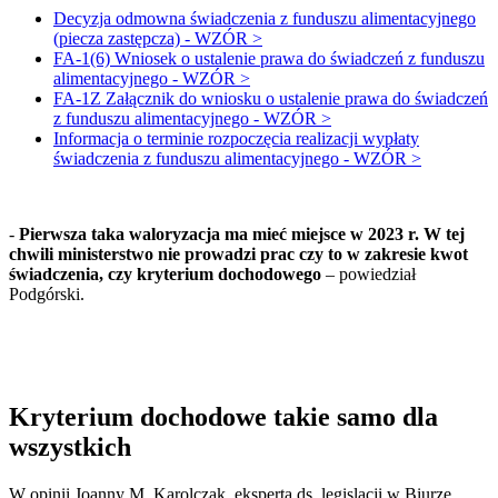
Decyzja odmowna świadczenia z funduszu alimentacyjnego
(piecza zastępcza) - WZÓR >
FA-1(6) Wniosek o ustalenie prawa do świadczeń z funduszu
alimentacyjnego - WZÓR >
FA-1Z Załącznik do wniosku o ustalenie prawa do świadczeń
z funduszu alimentacyjnego - WZÓR >
Informacja o terminie rozpoczęcia realizacji wypłaty
świadczenia z funduszu alimentacyjnego - WZÓR >
-
Pierwsza taka waloryzacja ma mieć miejsce w 2023 r. W tej
chwili ministerstwo nie prowadzi prac czy to w zakresie kwot
świadczenia, czy kryterium dochodowego
– powiedział
Podgórski.
Kryterium dochodowe takie samo dla
wszystkich
W opinii Joanny M. Karolczak, eksperta ds. legislacji w Biurze