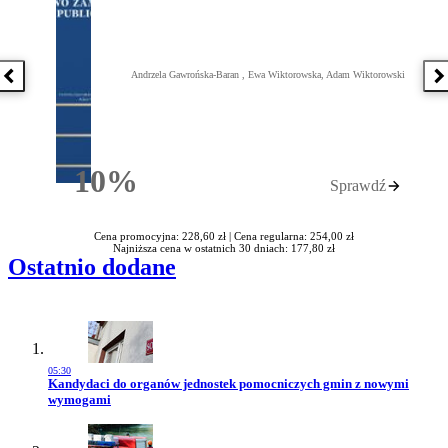
Andrzela Gawrońska-Baran , Ewa Wiktorowska, Adam Wiktorowski
Poprzednia książka
N
10%
Sprawdź
Rabatu
Cena promocyjna: 228,60 zł |
Cena regularna: 254,00 zł
Najniższa cena w ostatnich 30 dniach: 177,80 zł
Ostatnio dodane
05:30
Przejdź do artykułu:
Kandydaci do organów jednostek pomocniczych gmin z nowymi
wymogami