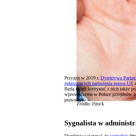
Przyjęta w 2019 r.
Dyrektywa Parlame
zgłaszających naruszenia prawa UE
z
Będą mogli korzystać z nich także p
wprowadzenia w Polsce przepisów u
prawnego.
Źródło: iStock
Sygnalista w administr
Dyrektywa stanowi, że
sygnalistą
je