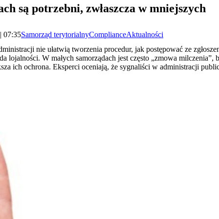
ach są potrzebni, zwłaszcza w mniejszych
| 07:35
Samorząd terytorialny
Compliance
Aktualności
dministracji nie ułatwią tworzenia procedur, jak postępować ze zgłosz
sada lojalności. W małych samorządach jest często „zmowa milczenia”, 
ększa ich ochrona. Eksperci oceniają, że sygnaliści w administracji pub