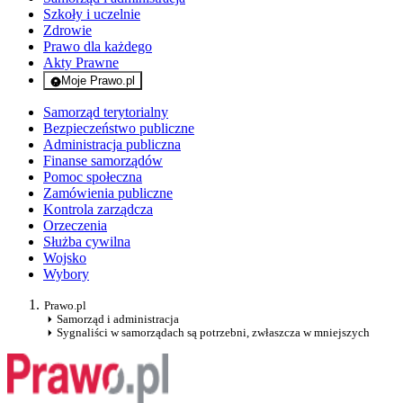
Szkoły i uczelnie
Zdrowie
Prawo dla każdego
Akty Prawne
Moje Prawo.pl
- rejestracja i logowanie do serwisu
Samorząd terytorialny
Bezpieczeństwo publiczne
Administracja publiczna
Finanse samorządów
Pomoc społeczna
Zamówienia publiczne
Kontrola zarządcza
Orzeczenia
Służba cywilna
Wojsko
Wybory
Prawo.pl
Samorząd i administracja
Sygnaliści w samorządach są potrzebni, zwłaszcza w mniejszych