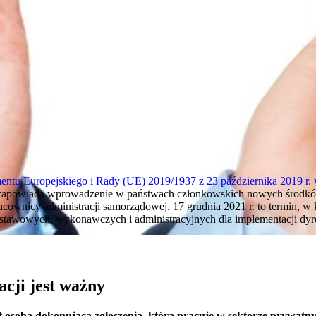
ntu Europejskiego i Rady (UE) 2019/1937 z 23 października 2019 r.
apowiada wprowadzenie w państwach członkowskich nowych środków
racownicy administracji samorządowej. 17 grudnia 2021 r. to termin,
stawowych, wykonawczych i administracyjnych dla implementacji dy
acji jest ważny
st osoba dokonująca zgłoszenia, która pracuje w sektorze prywatn