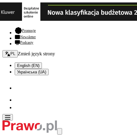
- otwiera się w nowej karcie
Promocje
Newsletter
Podcasty
Zmień język - bieżący:
Zmień język strony
PL
English (EN)
Українська (UA)