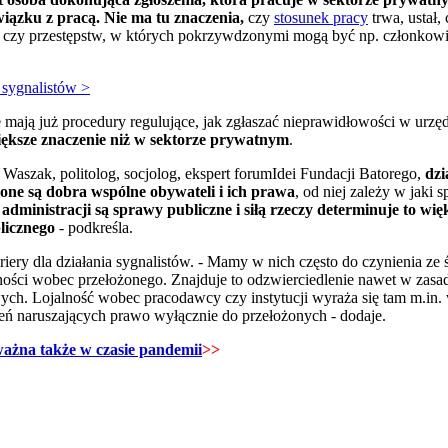
wiązku z pracą.
Nie ma tu znaczenia
,
czy
stosunek pracy
trwa, ustał,
 czy przestępstw, w których pokrzywdzonymi mogą być np. członkowie
 sygnalistów >
mają już procedury regulujące, jak zgłaszać nieprawidłowości w urzęd
iększe znaczenie niż w sektorze prywatnym
.
Waszak, politolog, socjolog, ekspert forumIdei Fundacji Batorego,
dzi
one są dobra wspólne obywateli i ich prawa
, od niej zależy w jaki 
dministracji są sprawy publiczne i siłą rzeczy determinuje to w
licznego
- podkreśla.
riery dla działania sygnalistów. - Mamy w nich często do czynienia ze 
alności wobec przełożonego. Znajduje to odzwierciedlenie nawet w zasa
ch. Lojalność wobec pracodawcy czy instytucji wyraża się tam m.in
ceń naruszających prawo wyłącznie do przełożonych - dodaje.
ażna także w czasie pandemii
>>