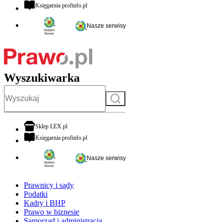
otwiera się w nowej karcie
Księgarnia profinfo.pl
Nasze serwisy
Wyszukiwarka
Szukaj
otwiera się w nowej karcie
Sklep LEX.pl
otwiera się w nowej karcie
Księgarnia profinfo.pl
Nasze serwisy
Prawnicy i sądy
Podatki
Kadry i BHP
Prawo w biznesie
Samorząd i administracja