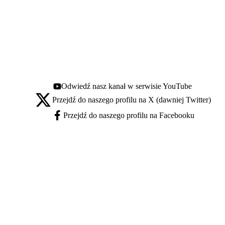
Odwiedź nasz kanał w serwisie YouTube
Youtube - otwiera się w nowej karcie
Przejdź do naszego profilu na X (dawniej Twitter)
X - otwiera się w nowej karcie
Przejdź do naszego profilu na Facebooku
Facebook - otwiera się w nowej karcie