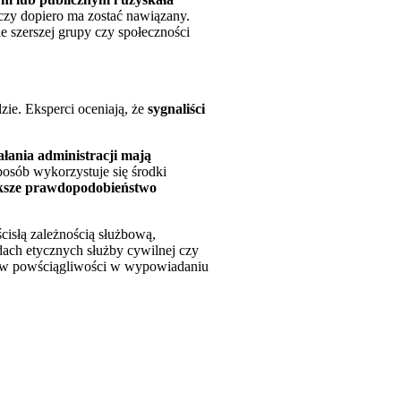
 czy dopiero ma zostać nawiązany.
 szerszej grupy czy społeczności
zie. Eksperci oceniają, że
sygnaliści
ałania administracji mają
sposób wykorzystuje się środki
iększe prawdopodobieństwo
ścisłą zależnością służbową,
dach etycznych służby cywilnej czy
. w powściągliwości w wypowiadaniu