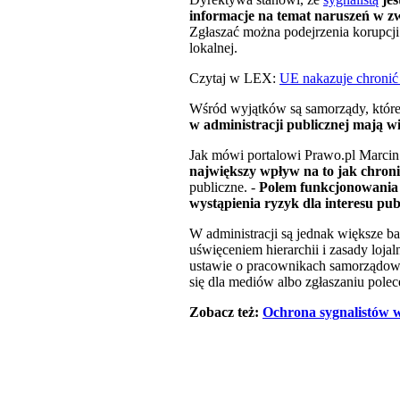
informacje na temat naruszeń w z
Zgłaszać można podejrzenia korupcji
lokalnej.
Czytaj w LEX:
UE nakazuje chronić
Wśród wyjątków są samorządy, które 
w administracji publicznej mają w
Jak mówi portalowi Prawo.pl Marcin 
największy wpływ na to jak chroni
publiczne. -
Polem funkcjonowania a
wystąpienia ryzyk dla interesu pub
W administracji są jednak większe ba
uświęceniem hierarchii i zasady loj
ustawie o pracownikach samorządowy
się dla mediów albo zgłaszaniu pole
Zobacz też:
Ochrona sygnalistów w