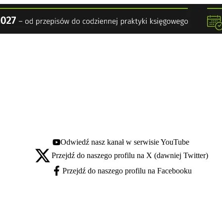
Odwiedź nasz kanał w serwisie YouTube
Youtube - otwiera się w nowej karcie
Przejdź do naszego profilu na X (dawniej Twitter)
X - otwiera się w nowej karcie
Przejdź do naszego profilu na Facebooku
Facebook - otwiera się w nowej karcie