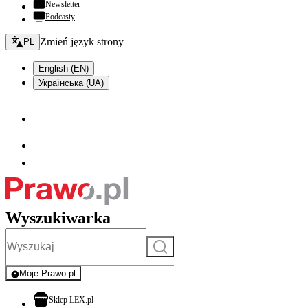
Newsletter
Podcasty
Zmień język - bieżący:
Zmień język strony
PL
English (EN)
Українська (UA)
Wyszukiwarka
Szukaj
Moje Prawo.pl
- rejestracja i logowanie do serwisu
otwiera się w nowej karcie
Sklep LEX.pl