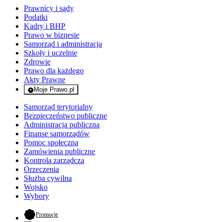
Prawnicy i sądy
Podatki
Kadry i BHP
Prawo w biznesie
Samorząd i administracja
Szkoły i uczelnie
Zdrowie
Prawo dla każdego
Akty Prawne
Moje Prawo.pl
- rejestracja i logowanie do serwisu
Samorząd terytorialny
Bezpieczeństwo publiczne
Administracja publiczna
Finanse samorządów
Pomoc społeczna
Zamówienia publiczne
Kontrola zarządcza
Orzeczenia
Służba cywilna
Wojsko
Wybory
- otwiera się w nowej karcie
Promocje