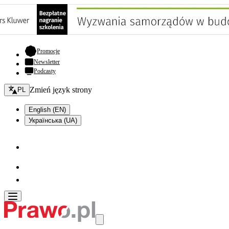
- otwiera się w nowej karcie
Promocje
Newsletter
Podcasty
Zmień język - bieżący:
Zmień język strony
PL
English (EN)
Українська (UA)