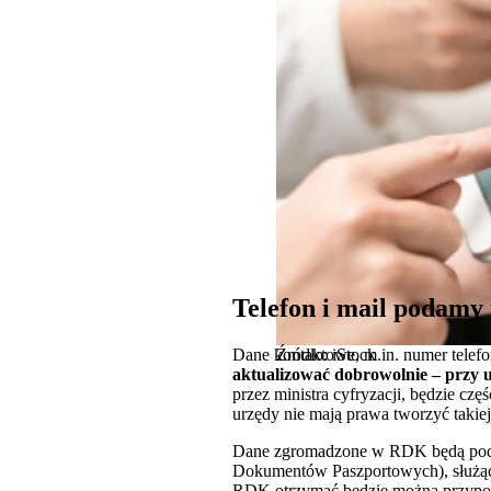
Telefon i mail podamy 
Dane kontaktowe, m.in. numer telefon
Źródło: iStock
aktualizować dobrowolnie – przy u
przez ministra cyfryzacji, będzie c
urzędy nie mają prawa tworzyć takie
Dane zgromadzone w RDK będą podsta
Dokumentów Paszportowych), służą
RDK otrzymać będzie można przypomn