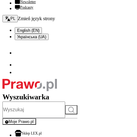
Newsletter
Podcasty
Zmień język - bieżący:
Zmień język strony
PL
English (EN)
Українська (UA)
Wyszukiwarka
Szukaj
Moje Prawo.pl
- rejestracja i logowanie do serwisu
otwiera się w nowej karcie
Sklep LEX.pl