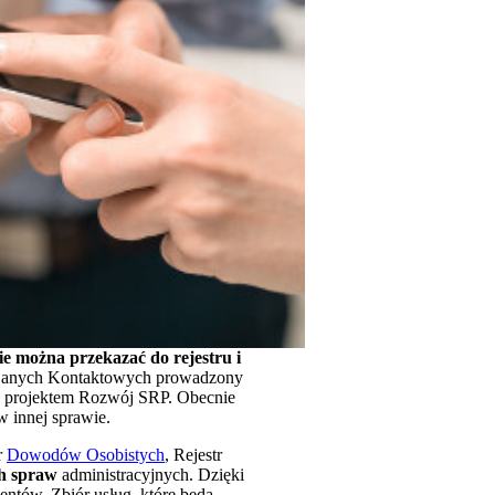
ie można przekazać do rejestru i
 Danych Kontaktowych prowadzony
e z projektem Rozwój SRP. Obecnie
w innej sprawie.
r
Dowodów Osobistych
, Rejestr
ch spraw
administracyjnych. Dzięki
ntów. Zbiór usług, które będą