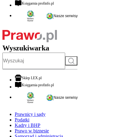
otwiera się w nowej karcie
Księgarnia profinfo.pl
Nasze serwisy
Wyszukiwarka
Szukaj
otwiera się w nowej karcie
Sklep LEX.pl
otwiera się w nowej karcie
Księgarnia profinfo.pl
Nasze serwisy
Prawnicy i sądy
Podatki
Kadry i BHP
Prawo w biznesie
Samorząd i administracja