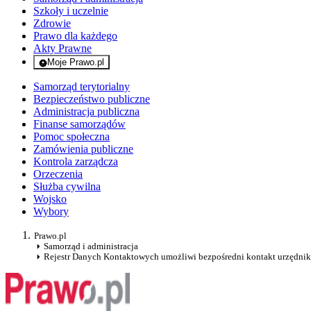
Szkoły i uczelnie
Zdrowie
Prawo dla każdego
Akty Prawne
Moje Prawo.pl
- rejestracja i logowanie do serwisu
Samorząd terytorialny
Bezpieczeństwo publiczne
Administracja publiczna
Finanse samorządów
Pomoc społeczna
Zamówienia publiczne
Kontrola zarządcza
Orzeczenia
Służba cywilna
Wojsko
Wybory
Prawo.pl
Samorząd i administracja
Rejestr Danych Kontaktowych umożliwi bezpośredni kontakt urzędni