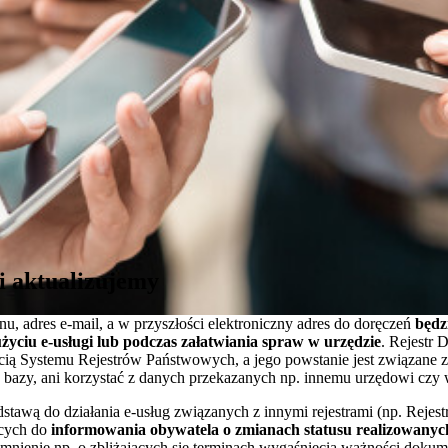
i aktualizujemy
u, adres e-mail, a w przyszłości elektroniczny adres do doręczeń
będz
życiu e-usługi lub podczas załatwiania spraw w urzędzie
. Rejestr
zęścią Systemu Rejestrów Państwowych, a jego powstanie jest związan
j bazy, ani korzystać z danych przekazanych np. innemu urzędowi czy 
wą do działania e-usług związanych z innymi rejestrami (np. Rejest
cych do
informowania obywatela o zmianach statusu realizowany
ienie np. o zbliżających się terminach wygaśnięcia ważności dokume