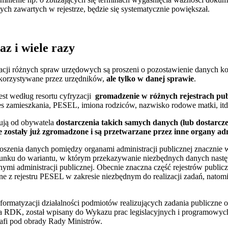
ch zawartych w rejestrze, będzie się systematycznie powiększał.
z i wiele razy
zacji różnych spraw urzędowych są proszeni o pozostawienie danych k
wykorzystywane przez urzędników,
ale tylko w danej sprawie
.
est według resortu cyfryzacji
gromadzenie w różnych rejestrach pu
es zamieszkania, PESEL, imiona rodziców, nazwisko rodowe matki, itd.
kują od obywatela
dostarczenia takich samych danych (lub dostarcz
e zostały już zgromadzone i są przetwarzane przez inne organy adm
szenia danych pomiędzy organami administracji publicznej znacznie
tosunku do wariantu, w którym przekazywanie niezbędnych danych nas
ymi administracji publicznej. Obecnie znaczna część rejestrów public
 z rejestru PESEL w zakresie niezbędnym do realizacji zadań, natomias
formatyzacji działalności podmiotów realizujących zadania publiczne 
 RDK, został wpisany do Wykazu prac legislacyjnych i programowyc
rafi pod obrady Rady Ministrów.