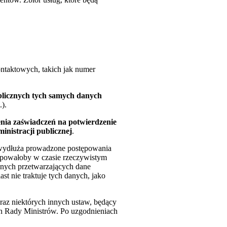
ontaktowych, takich jak numer
blicznych tych samych danych
).
enia zaświadczeń na potwierdzenie
inistracji publicznej
.
 wydłuża prowadzone postępowania
tępowałoby w czasie rzeczywistym
znych przetwarzających dane
t nie traktuje tych danych, jako
oraz niektórych innych ustaw, będący
h Rady Ministrów. Po uzgodnieniach