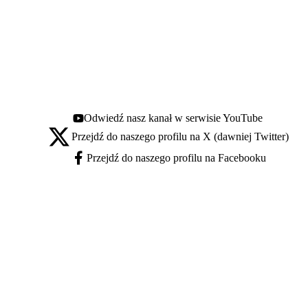
Odwiedź nasz kanał w serwisie YouTube
Youtube - otwiera się w nowej karcie
Przejdź do naszego profilu na X (dawniej Twitter)
X - otwiera się w nowej karcie
Przejdź do naszego profilu na Facebooku
Facebook - otwiera się w nowej karcie