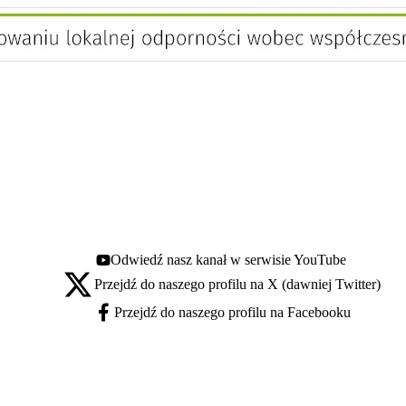
Odwiedź nasz kanał w serwisie YouTube
Youtube - otwiera się w nowej karcie
Przejdź do naszego profilu na X (dawniej Twitter)
X - otwiera się w nowej karcie
Przejdź do naszego profilu na Facebooku
Facebook - otwiera się w nowej karcie