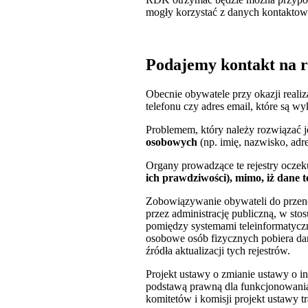
mogły korzystać z danych kontaktowy
Podajemy kontakt na ra
Obecnie obywatele przy okazji reali
telefonu czy adres email, które są 
Problemem, który należy rozwiązać j
osobowych
(np. imię, nazwisko, adr
Organy prowadzące te rejestry ocze
ich prawdziwości), mimo, iż dane t
Zobowiązywanie obywateli do przeno
przez administrację publiczną, w s
pomiędzy systemami teleinformatyczn
osobowe osób fizycznych pobiera dane
źródła aktualizacji tych rejestrów.
Projekt ustawy o zmianie ustawy o in
podstawą prawną dla funkcjonowania
komitetów i komisji projekt ustawy t