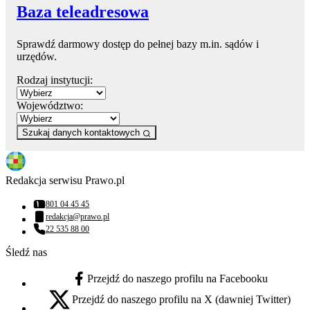
Baza teleadresowa
Sprawdź darmowy dostęp do pełnej bazy m.in. sądów i
urzędów.
Rodzaj instytucji:
Województwo:
Szukaj danych kontaktowych
Redakcja serwisu Prawo.pl
801 04 45 45
Numer telefonu:
redakcja@prawo.pl
Adres email:
22 535 88 00
Numer telefonu:
Śledź nas
Przejdź do naszego profilu na Facebooku
facebook - otwiera się w nowej karcie
Przejdź do naszego profilu na X (dawniej Twitter)
x - otwiera się w nowej karcie