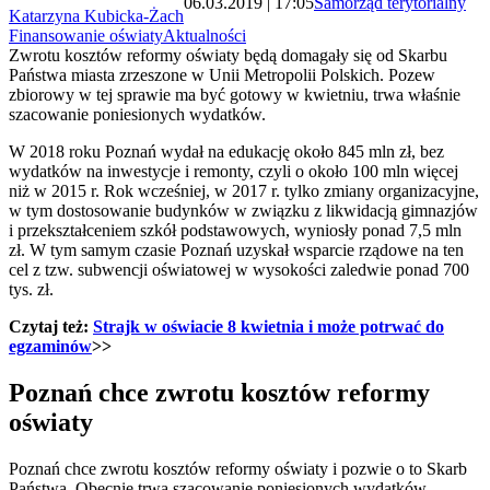
06.03.2019 | 17:05
Samorząd terytorialny
Katarzyna Kubicka-Żach
Finansowanie oświaty
Aktualności
Zwrotu kosztów reformy oświaty będą domagały się od Skarbu
Państwa miasta zrzeszone w Unii Metropolii Polskich. Pozew
zbiorowy w tej sprawie ma być gotowy w kwietniu, trwa właśnie
szacowanie poniesionych wydatków.
W 2018 roku Poznań wydał na edukację około 845 mln zł, bez
wydatków na inwestycje i remonty, czyli o około 100 mln więcej
niż w 2015 r. Rok wcześniej, w 2017 r. tylko zmiany organizacyjne,
w tym dostosowanie budynków w związku z likwidacją gimnazjów
i przekształceniem szkół podstawowych, wyniosły ponad 7,5 mln
zł. W tym samym czasie Poznań uzyskał wsparcie rządowe na ten
cel z tzw. subwencji oświatowej w wysokości zaledwie ponad 700
tys. zł.
Czytaj też:
Strajk w oświacie 8 kwietnia i może potrwać do
egzaminów
>>
Poznań chce zwrotu kosztów reformy
oświaty
Poznań chce zwrotu kosztów reformy oświaty i pozwie o to Skarb
Państwa. Obecnie trwa szacowanie poniesionych wydatków.