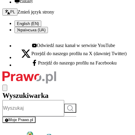
Podcasty
Zmień język - bieżący:
Zmień język strony
PL
English (EN)
Українська (UA)
Odwiedź nasz kanał w serwisie YouTube
Youtube - otwiera się w nowej karcie
Przejdź do naszego profilu na X (dawniej Twitter)
X - otwiera się w nowej karcie
Przejdź do naszego profilu na Facebooku
Facebook - otwiera się w nowej karcie
Wyszukiwarka
Szukaj
Moje Prawo.pl
- rejestracja i logowanie do serwisu