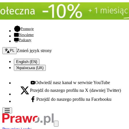
- otwiera się w nowej karcie
Promocje
Newsletter
Podcasty
Zmień język - bieżący:
Zmień język strony
PL
English (EN)
Українська (UA)
Odwiedź nasz kanał w serwisie YouTube
Youtube - otwiera się w nowej karcie
Przejdź do naszego profilu na X (dawniej Twitter)
X - otwiera się w nowej karcie
Przejdź do naszego profilu na Facebooku
Facebook - otwiera się w nowej karcie