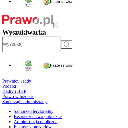
Nasze serwisy
Wyszukiwarka
Szukaj
Nasze serwisy
Prawnicy i sądy
Podatki
Kadry i BHP
Prawo w biznesie
Samorząd i administracja
Samorząd terytorialny
Bezpieczeństwo publiczne
Administracja publiczna
Finanse samorządów