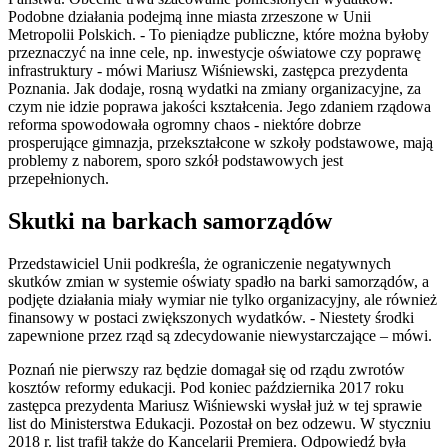
Podobne działania podejmą inne miasta zrzeszone w Unii
Metropolii Polskich. - To pieniądze publiczne, które można byłoby
przeznaczyć na inne cele, np. inwestycje oświatowe czy poprawę
infrastruktury - mówi Mariusz Wiśniewski, zastępca prezydenta
Poznania. Jak dodaje, rosną wydatki na zmiany organizacyjne, za
czym nie idzie poprawa jakości kształcenia. Jego zdaniem rządowa
reforma spowodowała ogromny chaos - niektóre dobrze
prosperujące gimnazja, przekształcone w szkoły podstawowe, mają
problemy z naborem, sporo szkół podstawowych jest
przepełnionych.
Skutki na barkach samorządów
Przedstawiciel Unii podkreśla, że ograniczenie negatywnych
skutków zmian w systemie oświaty spadło na barki samorządów, a
podjęte działania miały wymiar nie tylko organizacyjny, ale również
finansowy w postaci zwiększonych wydatków. - Niestety środki
zapewnione przez rząd są zdecydowanie niewystarczające – mówi.
Poznań nie pierwszy raz będzie domagał się od rządu zwrotów
kosztów reformy edukacji. Pod koniec października 2017 roku
zastępca prezydenta Mariusz Wiśniewski wysłał już w tej sprawie
list do Ministerstwa Edukacji. Pozostał on bez odzewu. W styczniu
2018 r. list trafił także do Kancelarii Premiera. Odpowiedź była