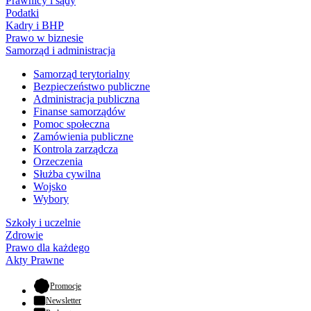
Prawnicy i sądy
Podatki
Kadry i BHP
Prawo w biznesie
Samorząd i administracja
Samorząd terytorialny
Bezpieczeństwo publiczne
Administracja publiczna
Finanse samorządów
Pomoc społeczna
Zamówienia publiczne
Kontrola zarządcza
Orzeczenia
Służba cywilna
Wojsko
Wybory
Szkoły i uczelnie
Zdrowie
Prawo dla każdego
Akty Prawne
- otwiera się w nowej karcie
Promocje
Newsletter