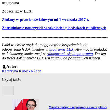
negatywna.
Zobacz też w LEX:
Zmiany w prawie oświatowym od 1 września 2017 r.
Zatrudnianie nauczycieli w szkołach i placówkach publicznych​
--------------------------------------------------------------------------------------
--------------------------------------------------------
Linki w tekście artykułu mogą odsyłać bezpośrednio do
odpowiednich dokumentów w
programie LEX
. Aby móc przeglądać
te dokumenty, konieczne jest
zalogowanie się do programu
. Dostęp
do treści dokumentów LEX jest zależny od posiadanych licencji.
Autor:
Katarzyna Kubicka-Żach
Czytaj także
Poprzedni slide
Przejdź do artykułu:
Minister apeluje o współpracę na rzecz jakości