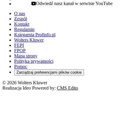
Odwiedź nasz kanał w serwisie YouTube
youtube - otwiera się w nowej karcie
O nas
Zespół
Kontakt
Regulamin
Księgarnia Profinfo.pl
Wolters Kluwer
FEPI
FPOP
Mapa strony
Polityka prywatności
Pomoc
Zarządzaj preferencjami plików cookie
© 2026 Wolters Kluwer
Realizacja Ideo Powered by:
CMS Edito