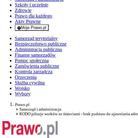
Szkoły i uczelnie
Zdrowie
Prawo dla każdego
Akty Prawne
Moje Prawo.pl
- rejestracja i logowanie do serwisu
Samorząd terytorialny
Bezpieczeństwo publiczne
Administracja publiczna
Finanse samorządów
Pomoc społeczna
Zamówienia publiczne
Kontrola zarządcza
Orzeczenia
Służba cywilna
Wojsko
Wybory
Prawo.pl
Samorząd i administracja
RODO pilnuje worków ze śmieciami - brak podstaw do ujawniania adre