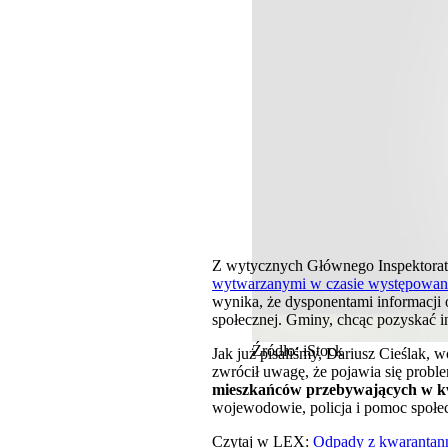
Z wytycznych Głównego Inspektorat
wytwarzanymi w czasie występowan
wynika, że dysponentami informacji 
społecznej. Gminy, chcąc pozyskać i
Źródło: iStock
Jak już pisaliśmy, Dariusz Cieślak,
zwrócił uwagę, że pojawia się prob
mieszkańców przebywających w kw
wojewodowie, policja i pomoc społec
Czytaj w LEX:
Odpady z kwarantann