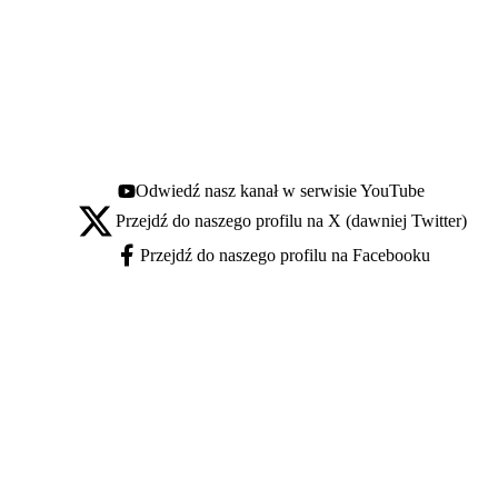
Odwiedź nasz kanał w serwisie YouTube
Youtube - otwiera się w nowej karcie
Przejdź do naszego profilu na X (dawniej Twitter)
X - otwiera się w nowej karcie
Przejdź do naszego profilu na Facebooku
Facebook - otwiera się w nowej karcie