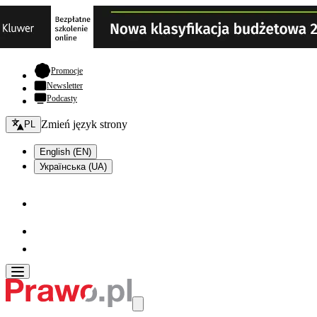
- otwiera się w nowej karcie
Promocje
Newsletter
Podcasty
Zmień język - bieżący:
Zmień język strony
PL
English (EN)
Українська (UA)