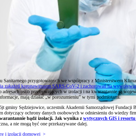
u Sanitarnego przygotowanych we współpracy z Ministerstwem Klim
ia zakażeń koronawirusem SARS-CoV-2 i zachorowań na wywoływan
o adresach osób przebywających w izolacji i na kwarantannie są woje
nformacje, mają działać „w porozumieniu” w tymi podmiotami.
 wójt gminy Sędziejowice, uczestnik Akademii Samorządowej Fundacji
lem dotyczący ochrony danych osobowych w odniesieniu do wiedzy fi
arantannie bądź izolacji.
Jak wynika z
wytycznych GIS i resortu
zna, a nie mogą być one przekazywane dalej.
y i izolacji domowej >