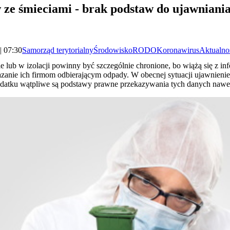
e śmieciami - brak podstaw do ujawniania
| 07:30
Samorząd terytorialny
Środowisko
RODO
Koronawirus
Aktualno
lub w izolacji powinny być szczególnie chronione, bo wiążą się z info
azanie ich firmom odbierającym odpady. W obecnej sytuacji ujawnieni
odatku wątpliwe są podstawy prawne przekazywania tych danych naw