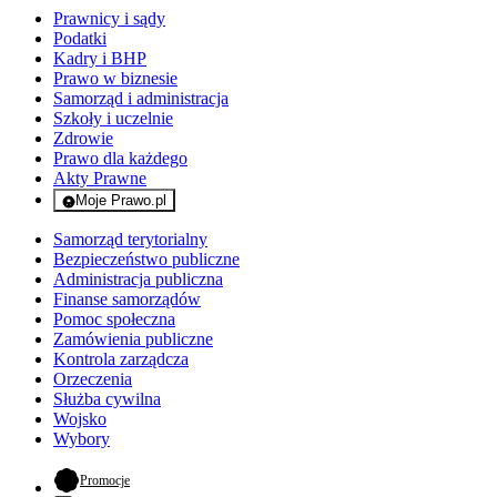
Prawnicy i sądy
Podatki
Kadry i BHP
Prawo w biznesie
Samorząd i administracja
Szkoły i uczelnie
Zdrowie
Prawo dla każdego
Akty Prawne
Moje Prawo.pl
- rejestracja i logowanie do serwisu
Samorząd terytorialny
Bezpieczeństwo publiczne
Administracja publiczna
Finanse samorządów
Pomoc społeczna
Zamówienia publiczne
Kontrola zarządcza
Orzeczenia
Służba cywilna
Wojsko
Wybory
- otwiera się w nowej karcie
Promocje