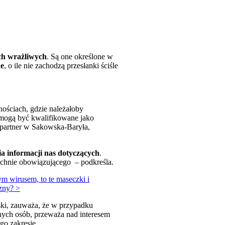
ych wrażliwych
. Są one określone w
ne
, o ile nie zachodzą przesłanki ściśle
ościach, gdzie należałoby
 mogą być kwalifikowane jako
partner w Sakowska-Baryła,
a informacji nas dotyczących
.
chnie obowiązującego – podkreśla.
ym wirusem, to te maseczki i
zny? >
i, zauważa, że w przypadku
nych osób, przeważa nad interesem
go zakresie.