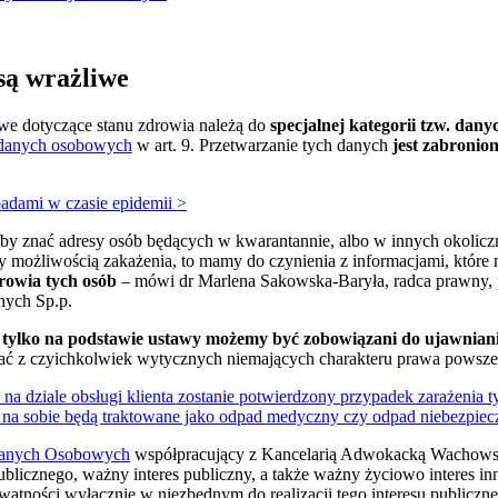
są wrażliwe
owe dotyczące stanu zdrowia należą do
specjalnej kategorii tzw. dan
 danych osobowych
w art. 9. Przetwarzanie tych danych
jest zabronio
dami w czasie epidemii >
by znać adresy osób będących w kwarantannie, albo w innych okoliczn
y możliwością zakażenia, to mamy do czynienia z informacjami, które
drowia tych osób
– mówi dr Marlena Sakowska-Baryła, radca prawny, 
nych Sp.p.
,
tylko na podstawie ustawy możemy być zobowiązani do ujawniani
ać z czyichkolwiek wytycznych niemających charakteru prawa powsze
e na dziale obsługi klienta zostanie potwierdzony przypadek zarażenia t
i na sobie będą traktowane jako odpad medyczny czy odpad niebezpiec
Danych Osobowych
współpracujący z Kancelarią Adwokacką Wachowsk
licznego, ważny interes publiczny, a także ważny życiowo interes in
tności wyłącznie w niezbędnym do realizacji tego interesu publiczne