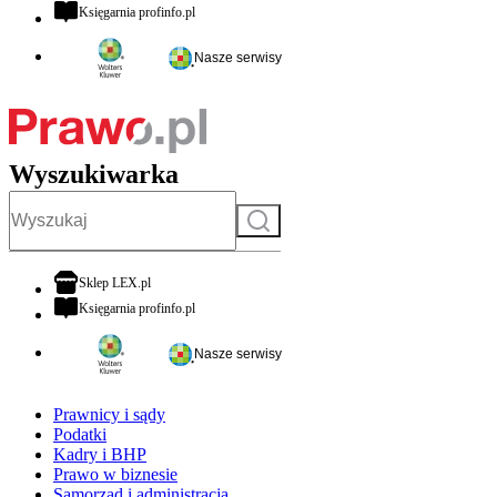
otwiera się w nowej karcie
Księgarnia profinfo.pl
Nasze serwisy
Wyszukiwarka
Szukaj
otwiera się w nowej karcie
Sklep LEX.pl
otwiera się w nowej karcie
Księgarnia profinfo.pl
Nasze serwisy
Prawnicy i sądy
Podatki
Kadry i BHP
Prawo w biznesie
Samorząd i administracja