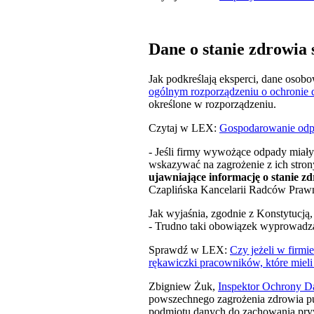
Dane o stanie zdrowia 
Jak podkreślają eksperci, dane osob
ogólnym rozporządzeniu o ochronie
określone w rozporządzeniu.
Czytaj w LEX:
Gospodarowanie odpa
- Jeśli firmy wywożące odpady miały
wskazywać na zagrożenie z ich stron
ujawniające informację o stanie z
Czaplińska Kancelarii Radców Praw
Jak wyjaśnia, zgodnie z Konstytucją
- Trudno taki obowiązek wyprowadz
Sprawdź w LEX:
Czy jeżeli w firmi
rękawiczki pracowników, które miel
Zbigniew Żuk,
Inspektor Ochrony 
powszechnego zagrożenia zdrowia pub
podmiotu danych do zachowania prywa