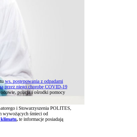
atu
ws. postępowania z odpadami
ą przez niego chorobę COVID-19
wodowie, policja i ośrodki pomocy
 Batorego i Stowarzyszenia POLITES,
rm wywożących śmieci od
 klimatu
,
te informacje posiadają