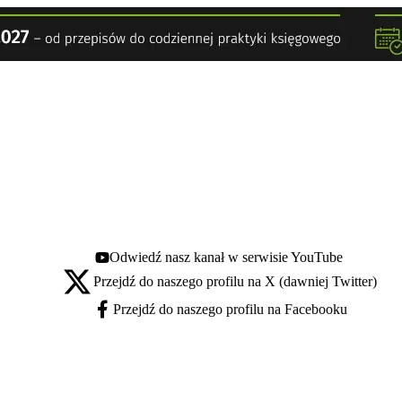
Odwiedź nasz kanał w serwisie YouTube
Youtube - otwiera się w nowej karcie
Przejdź do naszego profilu na X (dawniej Twitter)
X - otwiera się w nowej karcie
Przejdź do naszego profilu na Facebooku
Facebook - otwiera się w nowej karcie