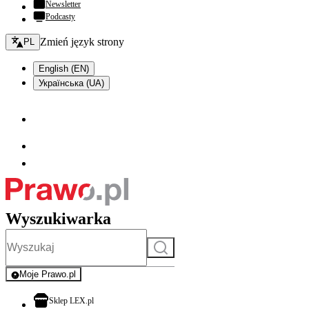
Newsletter
Podcasty
Zmień język - bieżący:
Zmień język strony
PL
English (EN)
Українська (UA)
Wyszukiwarka
Szukaj
Moje Prawo.pl
- rejestracja i logowanie do serwisu
otwiera się w nowej karcie
Sklep LEX.pl