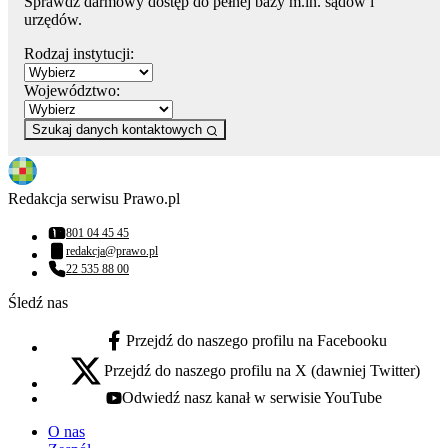
Sprawdź darmowy dostęp do pełnej bazy m.in. sądów i
urzędów.
Rodzaj instytucji:
Województwo:
Szukaj danych kontaktowych
Redakcja serwisu Prawo.pl
801 04 45 45
Numer telefonu:
redakcja@prawo.pl
Adres email:
22 535 88 00
Numer telefonu:
Śledź nas
Przejdź do naszego profilu na Facebooku
facebook - otwiera się w nowej karcie
Przejdź do naszego profilu na X (dawniej Twitter)
x - otwiera się w nowej karcie
Odwiedź nasz kanał w serwisie YouTube
youtube - otwiera się w nowej karcie
O nas