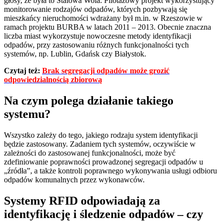
głosy, że była to Stalowa Wola. Pilotażowy projekt wykorzystujący
monitorowanie rodzajów odpadów, których pozbywają się
mieszkańcy nieruchomości wdrażany był m.in. w Rzeszowie w
ramach projektu BURBA w latach 2011 – 2013. Obecnie znaczna
liczba miast wykorzystuje nowoczesne metody identyfikacji
odpadów, przy zastosowaniu różnych funkcjonalności tych
systemów, np. Lublin, Gdańsk czy Białystok.
Czytaj też:
Brak segregacji odpadów może grozić
odpowiedzialnością zbiorową
Na czym polega działanie takiego
systemu?
Wszystko zależy do tego, jakiego rodzaju system identyfikacji
będzie zastosowany. Zadaniem tych systemów, oczywiście w
zależności do zastosowanej funkcjonalności, może być
zdefiniowanie poprawności prowadzonej segregacji odpadów u
„źródła”, a także kontroli poprawnego wykonywania usługi odbioru
odpadów komunalnych przez wykonawców.
Systemy RFID odpowiadają za
identyfikację i śledzenie odpadów – czy