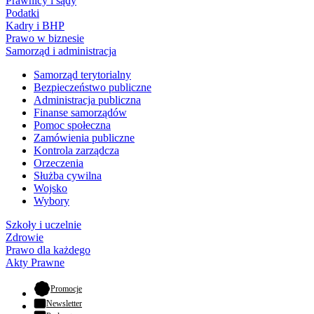
Prawnicy i sądy
Podatki
Kadry i BHP
Prawo w biznesie
Samorząd i administracja
Samorząd terytorialny
Bezpieczeństwo publiczne
Administracja publiczna
Finanse samorządów
Pomoc społeczna
Zamówienia publiczne
Kontrola zarządcza
Orzeczenia
Służba cywilna
Wojsko
Wybory
Szkoły i uczelnie
Zdrowie
Prawo dla każdego
Akty Prawne
- otwiera się w nowej karcie
Promocje
Newsletter