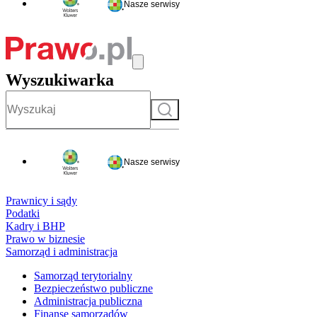
Nasze serwisy
Wyszukiwarka
Szukaj
Nasze serwisy
Prawnicy i sądy
Podatki
Kadry i BHP
Prawo w biznesie
Samorząd i administracja
Samorząd terytorialny
Bezpieczeństwo publiczne
Administracja publiczna
Finanse samorządów