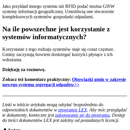
Jako przykład innego systemu niż RFID podać można GISW
systemy informacji geograficznej. Umożliwią one stworzenie
kompleksowych systemów gospodarki odpadami.
Na ile powszechne jest korzystanie z
systemów
informatycznych
?
Korzystanie z tego rodzaju systemów staje się coraz częstsze.
Gminy zaczynają bowiem dostrzegać korzyści płynące z ich
wdrażania.
Dziękuję za rozmowę.
Zobacz też komentarz praktyczny:
Obowiązki gmin w zakresie
nowego systemu segregacji odpadów>>
--------------------------------------------------------------------------------------
--------------------------------------------------------
Linki w tekście artykułu mogą odsyłać bezpośrednio do
odpowiednich dokumentów w
programie LEX
. Aby móc przeglądać
te dokumenty, konieczne jest
zalogowanie się do programu
. Dostęp
do treści dokumentów LEX jest zależny od posiadanych licencji.