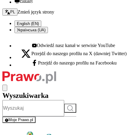
Podcasty
Zmień język - bieżący:
Zmień język strony
PL
English (EN)
Українська (UA)
Odwiedź nasz kanał w serwisie YouTube
Youtube - otwiera się w nowej karcie
Przejdź do naszego profilu na X (dawniej Twitter)
X - otwiera się w nowej karcie
Przejdź do naszego profilu na Facebooku
Facebook - otwiera się w nowej karcie
Wyszukiwarka
Szukaj
Moje Prawo.pl
- rejestracja i logowanie do serwisu