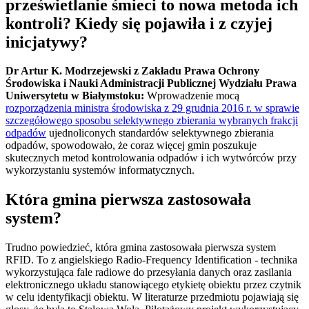
prześwietlanie śmieci to nowa metoda ich
kontroli? Kiedy się pojawiła i z czyjej
inicjatywy?
Dr Artur K. Modrzejewski z Zakładu Prawa Ochrony
Środowiska i Nauki Administracji Publicznej Wydziału Prawa
Uniwersytetu w Białymstoku:
Wprowadzenie mocą
rozporządzenia ministra środowiska z 29 grudnia 2016 r. w sprawie
szczegółowego sposobu selektywnego zbierania wybranych frakcji
odpadów
ujednoliconych standardów selektywnego zbierania
odpadów, spowodowało, że coraz więcej gmin poszukuje
skutecznych metod kontrolowania odpadów i ich wytwórców przy
wykorzystaniu systemów informatycznych.
Która gmina pierwsza zastosowała
system?
Trudno powiedzieć, która gmina zastosowała pierwsza system
RFID. To z angielskiego Radio-Frequency Identification - technika
wykorzystująca fale radiowe do przesyłania danych oraz zasilania
elektronicznego układu stanowiącego etykietę obiektu przez czytnik
w celu identyfikacji obiektu. W literaturze przedmiotu pojawiają się