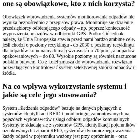
one są obowiązkowe, kto z nich korzysta?
Obowiązek wprowadzenia systemów monitorowania odpadów nie
wynika bezpośrednio z przepisów prawa. Monitoruje się działanie
przedsiębiorcy odbierającego odpady – np. poprzez konieczność
wyposażenia pojazdów w odbiorniki GPS. Podkreślić jednak
należy, że Unia Europejska stawia przed nami bardzo ambitne cele,
jeśli chodzi o poziomy recyklingu - do 2030 r. poziomy recyklingu
dla odpadów komunalnych mają wzrosnąć do 70 proc., a odpadów
opakowaniowych – do 80. Wysokie poziomy są również narzucone
polskim prawem. Co z kolei zmusza do wprowadzania rozwiązań
pozwalających kontrolować system selektywnej zbiórki odpadów u
źródła.
Na co wpływa wykorzystanie systemu i
jakie są cele jego stosowania?
System „śledzenia odpadów” bazuje na danych płynących z
systemów identyfikacji RFID i monitoringu, zamontowanych na
pojazdach wykonawców usługi odbioru odpadów komunalnych.
Systemy te składają się z systemów GPS, identyfikacji pojemników
oznakowanych czipami RFID, systemów dynamicznego ważenia -
każdy odpad w pojemniku ważony jest przy opróżnieniu - oraz