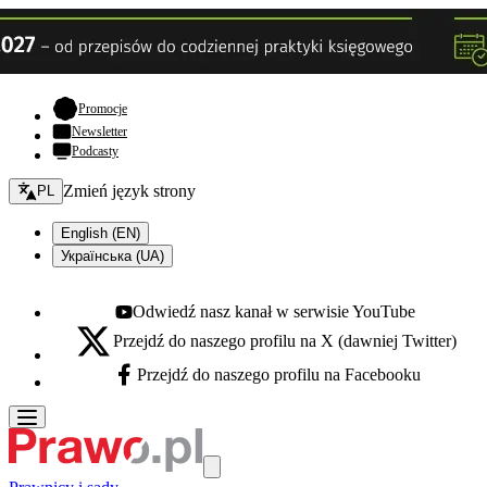
- otwiera się w nowej karcie
Promocje
Newsletter
Podcasty
Zmień język - bieżący:
Zmień język strony
PL
English (EN)
Українська (UA)
Odwiedź nasz kanał w serwisie YouTube
Youtube - otwiera się w nowej karcie
Przejdź do naszego profilu na X (dawniej Twitter)
X - otwiera się w nowej karcie
Przejdź do naszego profilu na Facebooku
Facebook - otwiera się w nowej karcie