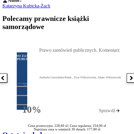
Autor:
Katarzyna Kubicka-Żach
Polecamy prawnicze książki
samorządowe
Przejdź do: Prawo zamówień publicznych. Komentarz, Andrzela G
Prawo zamówień publicznych. Komentarz
Andrzela Gawrońska-Baran , Ewa Wiktorowska, Adam Wiktorowski
Poprzednia książka
N
10%
Sprawdź
Rabatu
Cena promocyjna: 228,60 zł |
Cena regularna: 254,00 zł
Najniższa cena w ostatnich 30 dniach: 177,80 zł