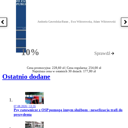
Andrzela Gawrońska-Baran , Ewa Wiktorowska, Adam Wiktorowski
Poprzednia książka
N
10%
Sprawdź
Rabatu
Cena promocyjna: 228,60 zł |
Cena regularna: 254,00 zł
Najniższa cena w ostatnich 30 dniach: 177,80 zł
Ostatnio dodane
07.08.2026 | 13:35
Przejdź do artykułu:
Psy ratownicze z OSP pomogą innym służbom - nowelizacja trafi do
prezydenta