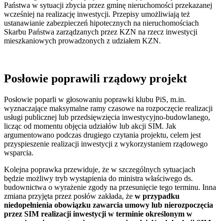
Państwa w sytuacji zbycia przez gminę nieruchomości przekazanej
wcześniej na realizację inwestycji. Przepisy umożliwiają też
ustanawianie zabezpieczeń hipotecznych na nieruchomościach
Skarbu Państwa zarządzanych przez KZN na rzecz inwestycji
mieszkaniowych prowadzonych z udziałem KZN.
Posłowie poprawili rządowy projekt
Posłowie poparli w głosowaniu poprawki klubu PiS, m.in.
wyznaczające maksymalne ramy czasowe na rozpoczęcie realizacji
usługi publicznej lub przedsięwzięcia inwestycyjno-budowlanego,
licząc od momentu objęcia udziałów lub akcji SIM. Jak
argumentowano podczas drugiego czytania projektu, celem jest
przyspieszenie realizacji inwestycji z wykorzystaniem rządowego
wsparcia.
Kolejna poprawka przewiduje, że w szczególnych sytuacjach
będzie możliwy tryb wystąpienia do ministra właściwego ds.
budownictwa o wyrażenie zgody na przesunięcie tego terminu. Inna
zmiana przyjęta przez posłów zakłada, że
w przypadku
niedopełnienia obowiązku zawarcia umowy lub nierozpoczęcia
przez SIM realizacji inwestycji w terminie określonym w