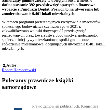
Samorządy gminne złożyły w ubiegłym roku wnioski o
dofinansowanie 392 przedsięwzięć opartych o finansowe
wsparcie z Funduszu Dopłat. Pozwoli to na utworzenie lub
zmodernizowanie 9.461 lokali mieszkalnych.
W ramach programu preferencyjnych kredytów dla inwestorów
społecznego budownictwa czynszowego w 2021 r.
zakwalifikowano wnioski dotyczące 87 przedsięwzięć
realizowanych przez towarzystwa budownictwa społecznego,
społeczne inicjatywy mieszkaniowe, spółki gminne oraz
spółdzielnie mieszkaniowe, obejmujących utworzenie 8.481 lokali
mieszkalnych.
Autor:
Robert Horbaczewski
Polecamy prawnicze książki
samorządowe
Przejdź do: Prawo zamówień publicznych. Komentarz, Andrzela G
Prawo zamówień publicznych. Komentarz