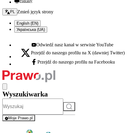
Podcasty
Zmień język - bieżący:
Zmień język strony
PL
English (EN)
Українська (UA)
Odwiedź nasz kanał w serwisie YouTube
Youtube - otwiera się w nowej karcie
Przejdź do naszego profilu na X (dawniej Twitter)
X - otwiera się w nowej karcie
Przejdź do naszego profilu na Facebooku
Facebook - otwiera się w nowej karcie
Wyszukiwarka
Szukaj
Moje Prawo.pl
- rejestracja i logowanie do serwisu