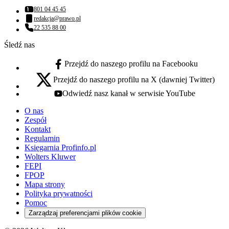
801 04 45 45
Numer telefonu:
redakcja@prawo.pl
Adres email:
22 535 88 00
Numer telefonu:
Śledź nas
Przejdź do naszego profilu na Facebooku
facebook - otwiera się w nowej karcie
Przejdź do naszego profilu na X (dawniej Twitter)
x - otwiera się w nowej karcie
Odwiedź nasz kanał w serwisie YouTube
youtube - otwiera się w nowej karcie
O nas
Zespół
Kontakt
Regulamin
Księgarnia Profinfo.pl
Wolters Kluwer
FEPI
FPOP
Mapa strony
Polityka prywatności
Pomoc
Zarządzaj preferencjami plików cookie