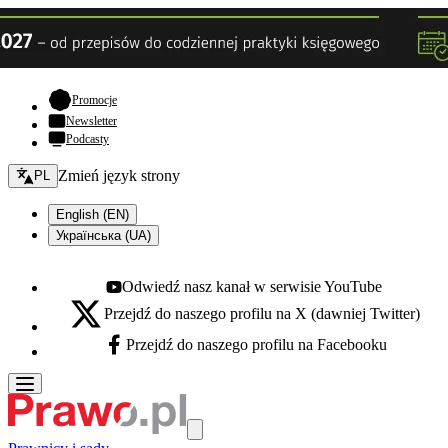
- otwiera się w nowej karcie
Promocje
Newsletter
Podcasty
Zmień język - bieżący:
Zmień język strony
PL
English (EN)
Українська (UA)
Odwiedź nasz kanał w serwisie YouTube
Youtube - otwiera się w nowej karcie
Przejdź do naszego profilu na X (dawniej Twitter)
X - otwiera się w nowej karcie
Przejdź do naszego profilu na Facebooku
Facebook - otwiera się w nowej karcie