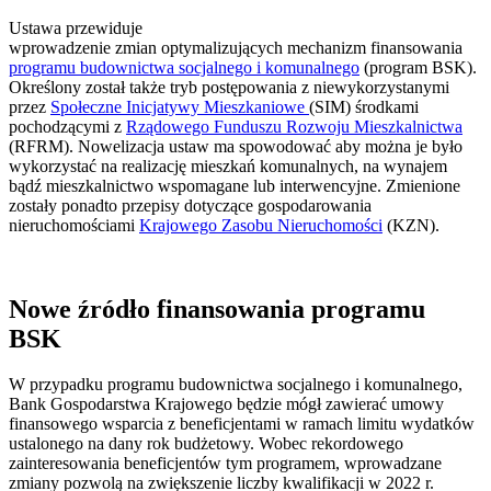
Ustawa przewiduje
wprowadzenie zmian optymalizujących mechanizm finansowania
programu budownictwa socjalnego i komunalnego
(program BSK).
Określony został także tryb postępowania z niewykorzystanymi
przez
Społeczne Inicjatywy Mieszkaniowe
(SIM) środkami
pochodzącymi z
Rządowego Funduszu Rozwoju Mieszkalnictwa
(RFRM). Nowelizacja ustaw ma spowodować aby można je było
wykorzystać na realizację mieszkań komunalnych, na wynajem
bądź mieszkalnictwo wspomagane lub interwencyjne. Zmienione
zostały ponadto przepisy dotyczące gospodarowania
nieruchomościami
Krajowego Zasobu Nieruchomości
(KZN).
Nowe źródło finansowania programu
BSK
W przypadku programu budownictwa socjalnego i komunalnego,
Bank Gospodarstwa Krajowego będzie mógł zawierać umowy
finansowego wsparcia z beneficjentami w ramach limitu wydatków
ustalonego na dany rok budżetowy. Wobec rekordowego
zainteresowania beneficjentów tym programem, wprowadzane
zmiany pozwolą na zwiększenie liczby kwalifikacji w 2022 r.