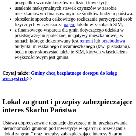
przypadku wzrostu kosztów realizacji inwestycji;
ustalenie maksymalnych stawek czynszów w zasobie
mieszkaniowym finansowanym ze środków budżetu państwa.
określenie sposobu całkowitego rozliczania partycypacji osób
fizycznych w czynszu za
najem
lokalu w zasobach SIM;
z finansowego wsparcia dla gmin dotyczącego udziału w
przedsięwzięciu społecznej inicjatywy mieszkaniowej, w
ramach którego dokonywany jest
remont
lub
przebudowa
budynku mieszkalnego niezamieszkanego (tzw. pustostanu),
będą mogły skorzystać także te SIM, których właścicielem
większościowym jest gmina.
Czytaj także:
Gminy chcą bezpłatnego dostępu do ksiąg
wieczystych
>>
Lokal za grunt i przepisy zabezpieczające
interes Skarbu Państwa
Ustawa doprecyzowuje regulacje dotyczące m.in. przekazywania
nieruchomości gminom pod inwestycje w oparciu o rozwiązania
„lokal za grunt” oraz przepisy zabezpieczające interesy Skarbu