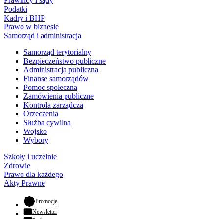
Prawnicy i sądy
Podatki
Kadry i BHP
Prawo w biznesie
Samorząd i administracja
Samorząd terytorialny
Bezpieczeństwo publiczne
Administracja publiczna
Finanse samorządów
Pomoc społeczna
Zamówienia publiczne
Kontrola zarządcza
Orzeczenia
Służba cywilna
Wojsko
Wybory
Szkoły i uczelnie
Zdrowie
Prawo dla każdego
Akty Prawne
- otwiera się w nowej karcie
Promocje
Newsletter