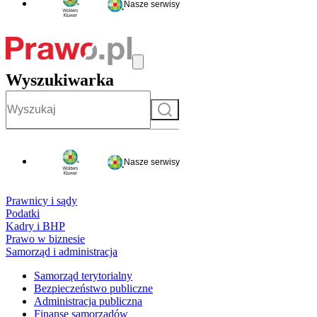
Nasze serwisy
Wyszukiwarka
Szukaj
Nasze serwisy
Prawnicy i sądy
Podatki
Kadry i BHP
Prawo w biznesie
Samorząd i administracja
Samorząd terytorialny
Bezpieczeństwo publiczne
Administracja publiczna
Finanse samorządów