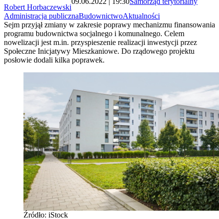
09.06.2022 | 19:30
Samorząd terytorialny
Robert Horbaczewski
Administracja publiczna
Budownictwo
Aktualności
Sejm przyjął zmiany w zakresie poprawy mechanizmu finansowania
programu budownictwa socjalnego i komunalnego. Celem
nowelizacji jest m.in. przyspieszenie realizacji inwestycji przez
Społeczne Inicjatywy Mieszkaniowe. Do rządowego projektu
posłowie dodali kilka poprawek.
Źródło: iStock