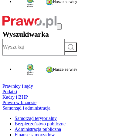
Nasze serwisy
Wyszukiwarka
Szukaj
Nasze serwisy
Prawnicy i sądy
Podatki
Kadry i BHP
Prawo w biznesie
Samorząd i administracja
Samorząd terytorialny
Bezpieczeństwo publiczne
Administracja publiczna
Finanse samorządów