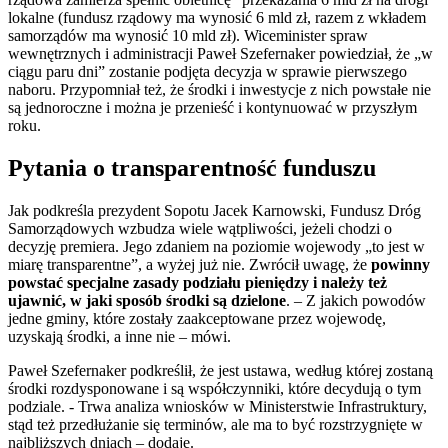
lokalne (fundusz rządowy ma wynosić 6 mld zł, razem z wkładem
samorządów ma wynosić 10 mld zł). Wiceminister spraw
wewnętrznych i administracji Paweł Szefernaker powiedział, że „w
ciągu paru dni” zostanie podjęta decyzja w sprawie pierwszego
naboru. Przypomniał też, że środki i inwestycje z nich powstałe nie
są jednoroczne i można je przenieść i kontynuować w przyszłym
roku.
Pytania o transparentność funduszu
Jak podkreśla prezydent Sopotu Jacek Karnowski, Fundusz Dróg
Samorządowych wzbudza wiele wątpliwości, jeżeli chodzi o
decyzję premiera. Jego zdaniem na poziomie wojewody „to jest w
miarę transparentne”, a wyżej już nie. Zwrócił uwagę, że
powinny
powstać specjalne zasady podziału pieniędzy i należy też
ujawnić, w jaki sposób środki są dzielone
. – Z jakich powodów
jedne gminy, które zostały zaakceptowane przez wojewodę,
uzyskają środki, a inne nie – mówi.
Paweł Szefernaker podkreślił, że jest ustawa, według której zostaną
środki rozdysponowane i są współczynniki, które decydują o tym
podziale. - Trwa analiza wniosków w Ministerstwie Infrastruktury,
stąd też przedłużanie się terminów, ale ma to być rozstrzygnięte w
najbliższych dniach – dodaje.