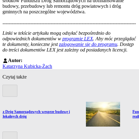
środków Funduszu Dróg Samorządowych na dofinansowanie
budowy, przebudowy lub remontu dróg powiatowych i dróg
gminnych na poszczególne województwa.
--------------------------------------------------------------------------------------
--------------------------------------------------------
Linki w tekście artykułu mogą odsyłać bezpośrednio do
odpowiednich dokumentów w
programie LEX
. Aby móc przeglądać
te dokumenty, konieczne jest
zalogowanie się do programu
. Dostęp
do treści dokumentów LEX jest zależny od posiadanych licencji.
Autor:
Katarzyna Kubicka-Żach
Czytaj także
Poprzedni slide
ź do artykułu:
Prze
sz Dróg Samorządowych wesprze budowę i
Fun
t lokalnych dróg
real
Kolejny slide