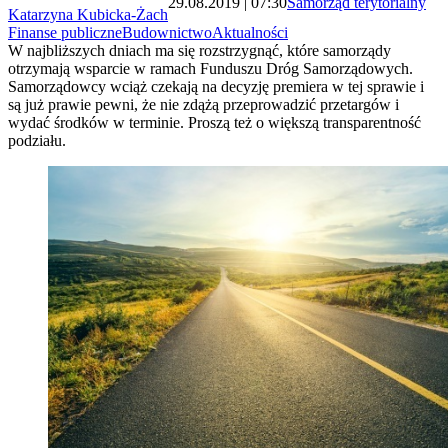
29.08.2019 | 07:30
Samorząd terytorialny
Katarzyna Kubicka-Żach
Finanse publiczne
Budownictwo
Aktualności
W najbliższych dniach ma się rozstrzygnąć, które samorządy
otrzymają wsparcie w ramach Funduszu Dróg Samorządowych.
Samorządowcy wciąż czekają na decyzję premiera w tej sprawie i
są już prawie pewni, że nie zdążą przeprowadzić przetargów i
wydać środków w terminie. Proszą też o większą transparentność
podziału.