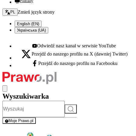
Podcasty
Zmień język - bieżący:
Zmień język strony
PL
English (EN)
Українська (UA)
Odwiedź nasz kanał w serwisie YouTube
Youtube - otwiera się w nowej karcie
Przejdź do naszego profilu na X (dawniej Twitter)
X - otwiera się w nowej karcie
Przejdź do naszego profilu na Facebooku
Facebook - otwiera się w nowej karcie
Wyszukiwarka
Szukaj
Moje Prawo.pl
- rejestracja i logowanie do serwisu