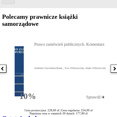
Polecamy prawnicze książki
samorządowe
Przejdź do: Prawo zamówień publicznych. Komentarz, Andrzela G
Prawo zamówień publicznych. Komentarz
Andrzela Gawrońska-Baran , Ewa Wiktorowska, Adam Wiktorowski
Poprzednia książka
N
10%
Sprawdź
Rabatu
Cena promocyjna: 228,60 zł |
Cena regularna: 254,00 zł
Najniższa cena w ostatnich 30 dniach: 177,80 zł