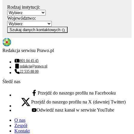
Rodzaj instytucji:
Województwo:
Szukaj danych kontaktowych
Redakcja serwisu Prawo.pl
801 04 45 45
Numer telefonu:
redakcja@prawo.pl
Adres email:
22 535 88 00
Numer telefonu:
Śledź nas
Przejdź do naszego profilu na Facebooku
facebook - otwiera się w nowej karcie
Przejdź do naszego profilu na X (dawniej Twitter)
x - otwiera się w nowej karcie
Odwiedź nasz kanał w serwisie YouTube
youtube - otwiera się w nowej karcie
O nas
Zespół
Kontakt