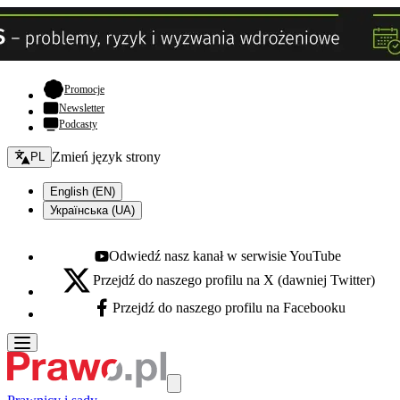
- otwiera się w nowej karcie
Promocje
Newsletter
Podcasty
Zmień język - bieżący:
Zmień język strony
PL
English (EN)
Українська (UA)
Odwiedź nasz kanał w serwisie YouTube
Youtube - otwiera się w nowej karcie
Przejdź do naszego profilu na X (dawniej Twitter)
X - otwiera się w nowej karcie
Przejdź do naszego profilu na Facebooku
Facebook - otwiera się w nowej karcie