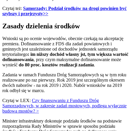
Czytaj też:
Samorządy: Podział środków na drogi powinien być
szybszy i przejrzysty>>
Zasady dzielenia środków
Wnioski są po ocenie wojewodów, obecnie czekają na akceptację
premiera. Dofinansowanie z FDS dla zadań powiatowych i
gminnych jest uzależnione od dochodów jednostek samorządu
terytorialnego
: im niższy dochód własny jst, tym większa wartość
dofinansowania
, przy czym maksymalne dofinansowanie może
wynieść
do 80 proc. kosztów realizacji zadania
.
Zadania w ramach Funduszu Dróg Samorządowych są w tym roku
realizowane po raz pierwszy. Rok 2019 jest szczególnym okresem
dwóch naborów - na rok 2019 i 2020. Nabór wniosków na 2019
rok odbył się w marcu.
Czytaj w LEX:
Czy finansowaniu z Funduszu Dróg
Samorządowych, w zakresie zadań mostowych, podlega wyłącznie
budowa mostów? >
Minister infrastruktury dokonuje podziału środków na podstawie
rozporządzenia Rady Ministrów w sprawie sposobu podziału