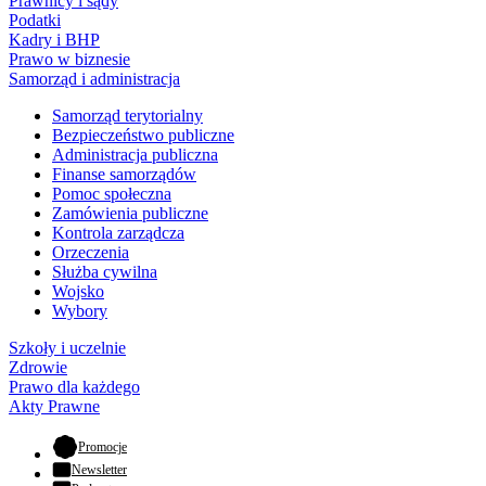
Prawnicy i sądy
Podatki
Kadry i BHP
Prawo w biznesie
Samorząd i administracja
Samorząd terytorialny
Bezpieczeństwo publiczne
Administracja publiczna
Finanse samorządów
Pomoc społeczna
Zamówienia publiczne
Kontrola zarządcza
Orzeczenia
Służba cywilna
Wojsko
Wybory
Szkoły i uczelnie
Zdrowie
Prawo dla każdego
Akty Prawne
- otwiera się w nowej karcie
Promocje
Newsletter