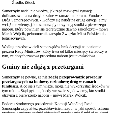
Źródło: iStock
Samorządy nadal nie wiedzą, jak rząd rozwiązał sytuację
dofinansowania na drogi lokalne w ramach naboru na Fundusz
Dróg Samorządowych. - Kończy się nabór na drugą edycję, a my
wciąż nie wiemy, jakie samorządy otrzymają środki z pierwszego
naboru, który powinien się teoretycznie dawno zakończyć – mówi
Marek Wójcik, pełnomocnik zarządu Związku Miast Polskich ds.
legislacyjnych.
Według przedstawicieli samorządów brak decyzji na poziomie
prezesa Rady Ministrów, który trwa od kilku miesięcy świadczy o
tym, że dotychczasowa procedura naboru jest niewłaściwa.
Gminy nie zdążą z przetargami
Samorządy są pewne, że
nie zdążą przeprowadzić procedur
przetargowych na budowę, rozbudowę dróg w ramach
funduszu
. A co się z tym wiąże, mogą nie wykorzystać środków w
tym roku. - Stąd pytanie, kiedy wreszcie się dowiemy, kto środki
otrzyma z pierwszego naboru – mówi Marek Wójcik.
Podczas środowego posiedzenia Komisji Wspólnej Rządu i
Samorządu zapytał też przedstawicieli rządu, w jaki sposób „strona
rządowa zamierza spełnić obietnicę” przekazania 6 mld zł na drogi