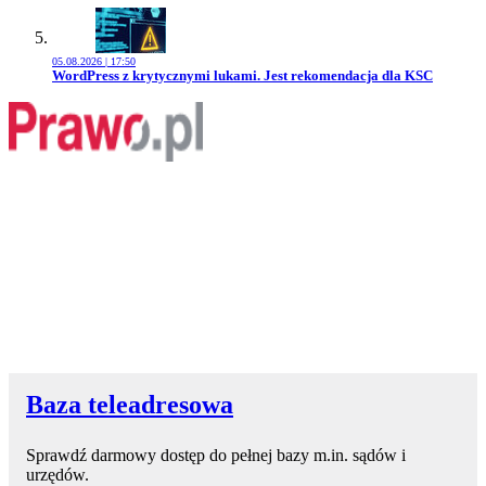
05.08.2026 | 17:50
Przejdź do artykułu:
WordPress z krytycznymi lukami. Jest rekomendacja dla KSC
Baza teleadresowa
Sprawdź darmowy dostęp do pełnej bazy m.in. sądów i
urzędów.