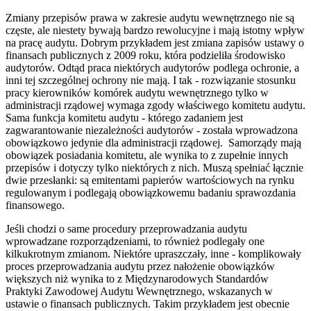
Zmiany przepisów prawa w zakresie audytu wewnętrznego nie są
częste, ale niestety bywają bardzo rewolucyjne i mają istotny wpływ
na pracę audytu. Dobrym przykładem jest zmiana zapisów ustawy o
finansach publicznych z 2009 roku, która podzieliła środowisko
audytorów. Odtąd praca niektórych audytorów podlega ochronie, a
inni tej szczególnej ochrony nie mają. I tak - rozwiązanie stosunku
pracy kierowników komórek audytu wewnętrznego tylko w
administracji rządowej wymaga zgody właściwego komitetu audytu.
Sama funkcja komitetu audytu - którego zadaniem jest
zagwarantowanie niezależności audytorów - została wprowadzona
obowiązkowo jedynie dla administracji rządowej. Samorządy mają
obowiązek posiadania komitetu, ale wynika to z zupełnie innych
przepisów i dotyczy tylko niektórych z nich. Muszą spełniać łącznie
dwie przesłanki: są emitentami papierów wartościowych na rynku
regulowanym i podlegają obowiązkowemu badaniu sprawozdania
finansowego.
Jeśli chodzi o same procedury przeprowadzania audytu
wprowadzane rozporządzeniami, to również podlegały one
kilkukrotnym zmianom. Niektóre upraszczały, inne - komplikowały
proces przeprowadzania audytu przez nałożenie obowiązków
większych niż wynika to z Międzynarodowych Standardów
Praktyki Zawodowej Audytu Wewnętrznego, wskazanych w
ustawie o finansach publicznych. Takim przykładem jest obecnie