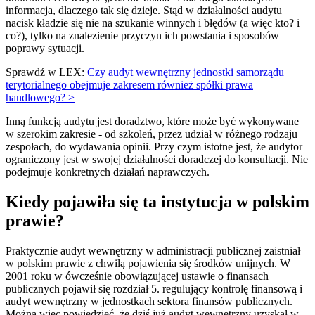
informacja, dlaczego tak się dzieje. Stąd w działalności audytu
nacisk kładzie się nie na szukanie winnych i błędów (a więc kto? i
co?), tylko na znalezienie przyczyn ich powstania i sposobów
poprawy sytuacji.
Sprawdź w LEX:
Czy audyt wewnętrzny jednostki samorządu
terytorialnego obejmuje zakresem również spółki prawa
handlowego? >
Inną funkcją audytu jest doradztwo, które może być wykonywane
w szerokim zakresie - od szkoleń, przez udział w różnego rodzaju
zespołach, do wydawania opinii. Przy czym istotne jest, że audytor
ograniczony jest w swojej działalności doradczej do konsultacji. Nie
podejmuje konkretnych działań naprawczych.
Kiedy pojawiła się ta instytucja w polskim
prawie?
Praktycznie audyt wewnętrzny w administracji publicznej zaistniał
w polskim prawie z chwilą pojawienia się środków unijnych. W
2001 roku w ówcześnie obowiązującej ustawie o finansach
publicznych pojawił się rozdział 5. regulujący kontrolę finansową i
audyt wewnętrzny w jednostkach sektora finansów publicznych.
Można więc powiedzieć, że dziś już audyt wewnętrzny uzyskał w