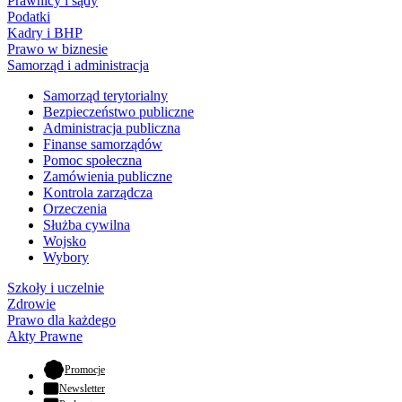
Prawnicy i sądy
Podatki
Kadry i BHP
Prawo w biznesie
Samorząd i administracja
Samorząd terytorialny
Bezpieczeństwo publiczne
Administracja publiczna
Finanse samorządów
Pomoc społeczna
Zamówienia publiczne
Kontrola zarządcza
Orzeczenia
Służba cywilna
Wojsko
Wybory
Szkoły i uczelnie
Zdrowie
Prawo dla każdego
Akty Prawne
- otwiera się w nowej karcie
Promocje
Newsletter