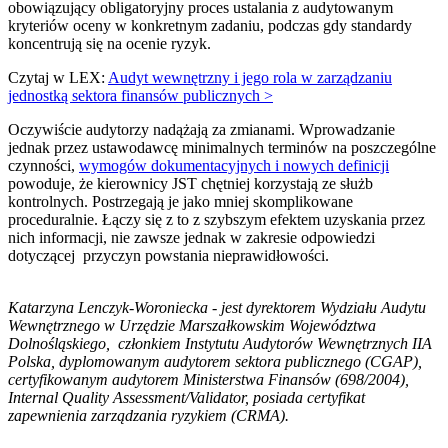
obowiązujący obligatoryjny proces ustalania z audytowanym
kryteriów oceny w konkretnym zadaniu, podczas gdy standardy
koncentrują się na ocenie ryzyk.
Czytaj w LEX:
Audyt wewnętrzny i jego rola w zarządzaniu
jednostką sektora finansów publicznych >
Oczywiście audytorzy nadążają za zmianami. Wprowadzanie
jednak przez ustawodawcę minimalnych terminów na poszczególne
czynności,
wymogów dokumentacyjnych i nowych definicji
powoduje, że kierownicy JST chętniej korzystają ze służb
kontrolnych. Postrzegają je jako mniej skomplikowane
proceduralnie. Łączy się z to z szybszym efektem uzyskania przez
nich informacji, nie zawsze jednak w zakresie odpowiedzi
dotyczącej przyczyn powstania nieprawidłowości.
Katarzyna Lenczyk-Woroniecka - jest dyrektorem Wydziału Audytu
Wewnętrznego w Urzędzie Marszałkowskim Województwa
Dolnośląskiego,
członkiem Instytutu Audytorów Wewnętrznych IIA
Polska, dyplomowanym audytorem sektora publicznego (CGAP),
certyfikowanym audytorem Ministerstwa Finansów (698/2004),
Internal Quality Assessment/Validator, posiada certyfikat
zapewnienia zarządzania ryzykiem (CRMA).