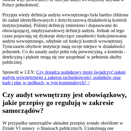
Polsce pełnoletność.
Przyjęta wtedy definicja audytu wewnętrznego była bardzo zbliżona
do zadań identyfikowanych z dotychczasową działalnością kontroli
instytucjonalnej. Później definicję zmieniono i dopasowano do
obowiązującej, międzynarodowej definicji audytu. Jednak od tego
czasu pojawiają się dyskusje dotyczące zasadności funkcjonowania
audytu wewnętrznego, odrębnie od funkcji kontroli wewnętrznej.
Tymczasem obydwie instytucje mają swoje miejsce w działalności
jednostek. Co do zasady audyt pełni rolę prewencyjną, a kontrola -
detekcyjną i pięknie mogą się one uzupełniać w pełnieniu służby
publicznej.
Sprawdź w LEX:
Czy doradca podatkowy może świadczyć usługi
audytu wewnętrznego z zakresu rachunkowości, podatków oraz
kadr i płac w spółkach, w tym komunalnych? >
Czy audyt wewnętrzny jest obowiązkowy,
jakie przepisy go regulują w zakresie
samorządów?
W przypadku samorządów aktualne przepisy zostały określone w
Dziale VI ustawy o finansach publicznych. Uzależniają one