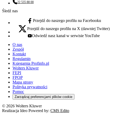
22 535 88 00
Numer telefonu:
Śledź nas
Przejdź do naszego profilu na Facebooku
facebook - otwiera się w nowej karcie
Przejdź do naszego profilu na X (dawniej Twitter)
x - otwiera się w nowej karcie
Odwiedź nasz kanał w serwisie YouTube
youtube - otwiera się w nowej karcie
O nas
Zespół
Kontakt
Regulamin
Księgarnia Profinfo.pl
Wolters Kluwer
FEPI
FPOP
Mapa strony
Polityka prywatności
Pomoc
Zarządzaj preferencjami plików cookie
© 2026 Wolters Kluwer
Realizacja Ideo Powered by:
CMS Edito