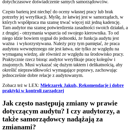
dotychczasowe doświadczenie samych samorządowców.
Często barierą jest niechęć do oceny własnej pracy lub brak
potrzeby jej weryfikacji. Myślę, że łatwiej jest w samorządach, w
których współpraca ma szansę trwać więcej niż jedną kadencję.
Tam audytor ma szansę potwierdzenia zasadności swoich działań, a
z drugiej - otrzymania wsparcia od swojego kierownika. To od
niego idzie bowiem sygnał do jednostki, że funkcja audytu jest
ważna i wykorzystywana. Należy przy tym pamiętać, że praca
audytora wewnętrznego nie jest łatwa, nie tylko ze względu na
wymaganą wiedzę, ale również ze względu na środowisko pracy.
Praktycznie rzecz biorąc audytor weryfikuje pracę kolegów i
znajomych. Musi wykazać się dużym taktem i delikatnością, aby
określić nieprawidłowości wymagające poprawy, zachowując
jednocześnie dobre relacje z audytowanym.
Zobacz też w LEX:
Mielczarek Jakub, Rekomendacje i dobre
praktyki w kontroli zarządczej
Jak często następują zmiany w prawie
dotyczącym audytu? I czy audytorzy, a
także samorządowcy nadążają za
zmianami?