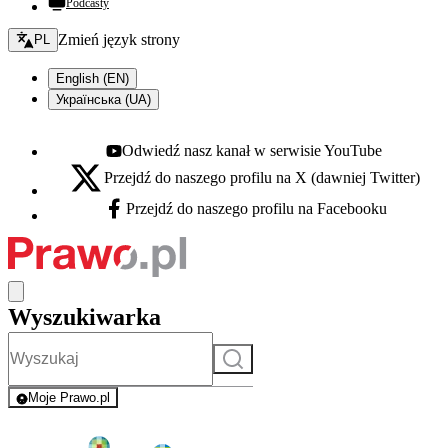
Podcasty
Zmień język - bieżący:
Zmień język strony
PL
English (EN)
Українська (UA)
Odwiedź nasz kanał w serwisie YouTube
Youtube - otwiera się w nowej karcie
Przejdź do naszego profilu na X (dawniej Twitter)
X - otwiera się w nowej karcie
Przejdź do naszego profilu na Facebooku
Facebook - otwiera się w nowej karcie
Wyszukiwarka
Szukaj
Moje Prawo.pl
- rejestracja i logowanie do serwisu