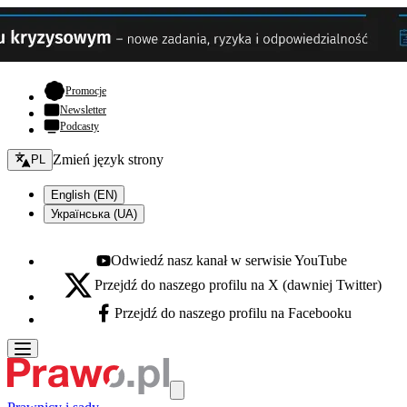
- otwiera się w nowej karcie
Promocje
Newsletter
Podcasty
Zmień język - bieżący:
Zmień język strony
PL
English (EN)
Українська (UA)
Odwiedź nasz kanał w serwisie YouTube
Youtube - otwiera się w nowej karcie
Przejdź do naszego profilu na X (dawniej Twitter)
X - otwiera się w nowej karcie
Przejdź do naszego profilu na Facebooku
Facebook - otwiera się w nowej karcie