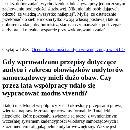
jest też dobór zadań, wychodzenie z inicjatywą przy jednoczesnym
zachowaniu podległości służbowej. Nikt nie lubi osób dających
odczuć, że wiedzą „wszystko najlepiej”. Myślę, że ostatecznie
przekonać do siebie można tylko swoją własną postawą i takim
doborem zadań, aby burmistrz, starosta czy marszałek postrzegał
audytora jako realne wsparcie przy wykonywaniu zadań.
Czytaj w LEX:
Ocena działalności audytu wewnętrznego w JST >
Gdy wprowadzano przepisy dotyczące
audytu i zakresu obowiązków audytorów
samorządowcy mieli dużo obaw. Czy
przez lata współpracy udało się
wypracować modus vivendi?
I tak, i nie. Model współpracy został określony przepisami prawa,
więc tak naprawdę został opracowany formalnie. Tutaj lęki i
niepokoje, które pozostały, związane są raczej z wymienionym
wcześniej systemem kadencyjności włodarzy samorządowych i
zrozumieniem roli, jaką pełni audytor wewnętrzny. Ważne jest