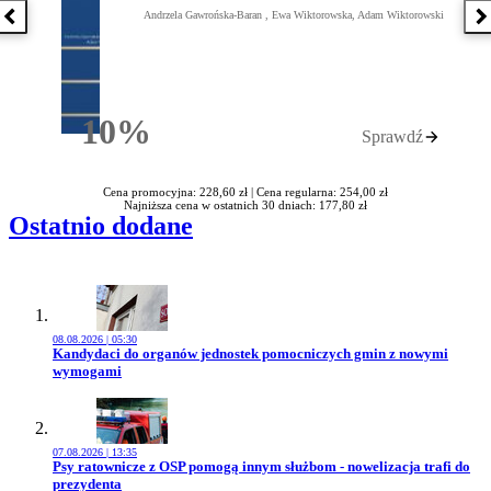
Andrzela Gawrońska-Baran , Ewa Wiktorowska, Adam Wiktorowski
Poprzednia książka
N
10%
Sprawdź
Rabatu
Cena promocyjna: 228,60 zł |
Cena regularna: 254,00 zł
Najniższa cena w ostatnich 30 dniach: 177,80 zł
Ostatnio dodane
08.08.2026 | 05:30
Przejdź do artykułu:
Kandydaci do organów jednostek pomocniczych gmin z nowymi
wymogami
07.08.2026 | 13:35
Przejdź do artykułu:
Psy ratownicze z OSP pomogą innym służbom - nowelizacja trafi do
prezydenta