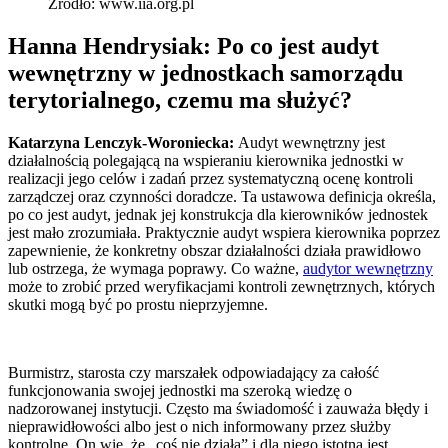
Źródło: www.iia.org.pl
Hanna Hendrysiak: Po co jest audyt
wewnętrzny w jednostkach samorządu
terytorialnego, czemu ma służyć?
Katarzyna Lenczyk-Woroniecka:
Audyt wewnętrzny jest
działalnością polegającą na wspieraniu kierownika jednostki w
realizacji jego celów i zadań przez systematyczną ocenę kontroli
zarządczej oraz czynności doradcze. Ta ustawowa definicja określa,
po co jest audyt, jednak jej konstrukcja dla kierowników jednostek
jest mało zrozumiała. Praktycznie audyt wspiera kierownika poprzez
zapewnienie, że konkretny obszar działalności działa prawidłowo
lub ostrzega, że wymaga poprawy. Co ważne,
audytor wewnętrzny
może to zrobić przed weryfikacjami kontroli zewnętrznych, których
skutki mogą być po prostu nieprzyjemne.
Burmistrz, starosta czy marszałek odpowiadający za całość
funkcjonowania swojej jednostki ma szeroką wiedzę o
nadzorowanej instytucji. Często ma świadomość i zauważa błędy i
nieprawidłowości albo jest o nich informowany przez służby
kontrolne. On wie, że „coś nie działa” i dla niego istotna jest