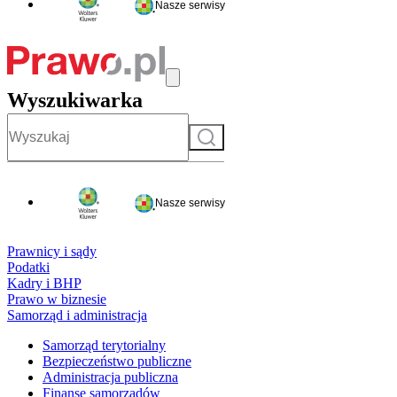
Nasze serwisy
Wyszukiwarka
Szukaj
Nasze serwisy
Prawnicy i sądy
Podatki
Kadry i BHP
Prawo w biznesie
Samorząd i administracja
Samorząd terytorialny
Bezpieczeństwo publiczne
Administracja publiczna
Finanse samorządów