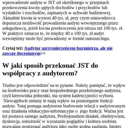
wprowadzenie audytu w JST od określonego w przepisach
przekroczenia kwoty ujętych dochodów i przychodów lub
wydatków i rozchodów, zapisanych w uchwale budżetowej.
Aktualnie kwota ta wynosi 40 tys. zł, przy czym ustawodawca
dopuszcza możliwość prowadzenia audytu wewnętrznego przez
usługodawcę, jeżeli kwota przekroczenia jest niższa niż 100 tys. zł.
W praktyce oznacza to, że między 40 a 100 tys. zł audyt
wewnętrzny może być prowadzony w formie outsourcingu.
Czytaj też:
Audytor sprzymierzeńcem burmistrza, ale nie
zawsze docenianym
>>
W jaki sposób przekonać JST do
współpracy z audytorem?
Trudno jest odpowiedzieć na to pytanie. Należy pamiętać, że wpływ
na środowisko pracy oraz bezpośredniego przełożonego audytora,
czyli kierownika jednostki, ma system kadencyjności wyboru.
Niewątpliwie zmiany te mają wpływ na postrzeganie funkcji
audytu. Tutaj pomaga audytorom budowanie relacji z audytowanym
oraz działania edukacyjno-informacyjne o jego funkcji. Ważna jest
też postawa samego audytora. Profesjonalizm działań, obiektywizm,
dyskrecja, ostrożność w wyrażaniu poglądów i kultura osobista
pozwalają postrzegać audytora jako osobę godną zaufania. Istotny