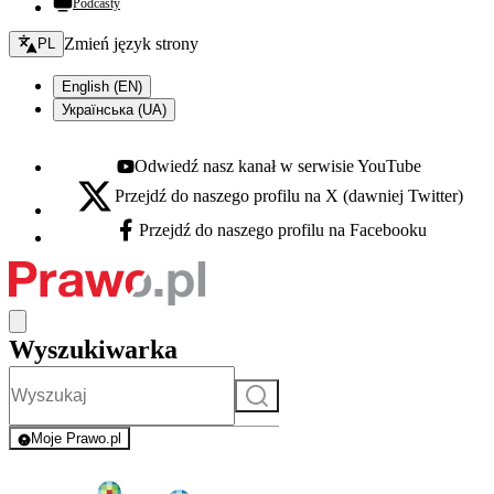
Podcasty
Zmień język - bieżący:
Zmień język strony
PL
English (EN)
Українська (UA)
Odwiedź nasz kanał w serwisie YouTube
Youtube - otwiera się w nowej karcie
Przejdź do naszego profilu na X (dawniej Twitter)
X - otwiera się w nowej karcie
Przejdź do naszego profilu na Facebooku
Facebook - otwiera się w nowej karcie
Wyszukiwarka
Szukaj
Moje Prawo.pl
- rejestracja i logowanie do serwisu