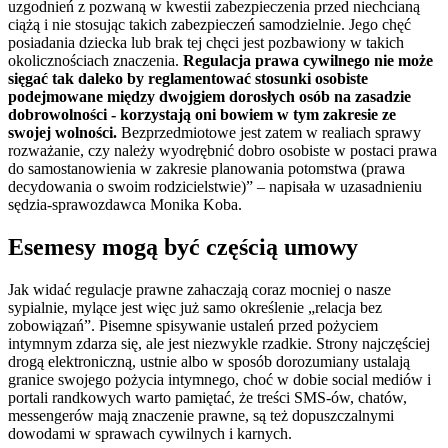
uzgodnień z pozwaną w kwestii zabezpieczenia przed niechcianą
ciążą i nie stosując takich zabezpieczeń samodzielnie. Jego chęć
posiadania dziecka lub brak tej chęci jest pozbawiony w takich
okolicznościach znaczenia.
Regulacja prawa cywilnego nie może
sięgać tak daleko by reglamentować stosunki osobiste
podejmowane między dwojgiem dorosłych osób na zasadzie
dobrowolności - korzystają oni bowiem w tym zakresie ze
swojej wolności.
Bezprzedmiotowe jest zatem w realiach sprawy
rozważanie, czy należy wyodrębnić dobro osobiste w postaci prawa
do samostanowienia w zakresie planowania potomstwa (prawa
decydowania o swoim rodzicielstwie)” – napisała w uzasadnieniu
sędzia-sprawozdawca Monika Koba.
Esemesy mogą być częścią umowy
Jak widać regulacje prawne zahaczają coraz mocniej o nasze
sypialnie, mylące jest więc już samo określenie „relacja bez
zobowiązań”. Pisemne spisywanie ustaleń przed pożyciem
intymnym zdarza się, ale jest niezwykle rzadkie. Strony najczęściej
drogą elektroniczną, ustnie albo w sposób dorozumiany ustalają
granice swojego pożycia intymnego, choć w dobie social mediów i
portali randkowych warto pamiętać, że treści SMS-ów, chatów,
messengerów mają znaczenie prawne, są też dopuszczalnymi
dowodami w sprawach cywilnych i karnych.