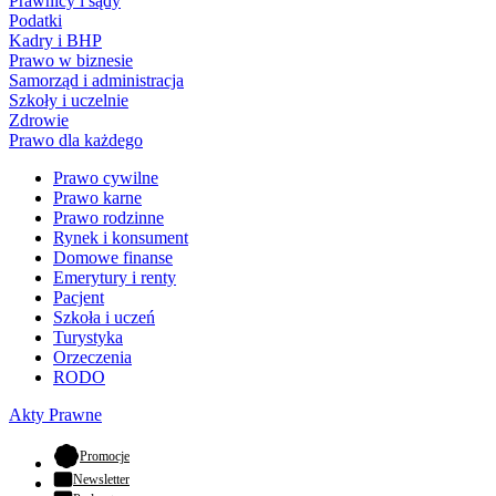
Prawnicy i sądy
Podatki
Kadry i BHP
Prawo w biznesie
Samorząd i administracja
Szkoły i uczelnie
Zdrowie
Prawo dla każdego
Prawo cywilne
Prawo karne
Prawo rodzinne
Rynek i konsument
Domowe finanse
Emerytury i renty
Pacjent
Szkoła i uczeń
Turystyka
Orzeczenia
RODO
Akty Prawne
- otwiera się w nowej karcie
Promocje
Newsletter