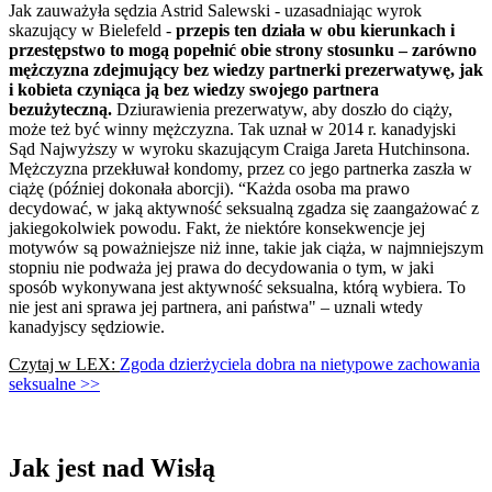
Jak zauważyła sędzia Astrid Salewski - uzasadniając wyrok
skazujący w Bielefeld -
przepis ten działa w obu kierunkach i
przestępstwo to mogą popełnić obie strony stosunku – zarówno
mężczyzna zdejmujący bez wiedzy partnerki prezerwatywę, jak
i kobieta czyniąca ją bez wiedzy swojego partnera
bezużyteczną.
Dziurawienia prezerwatyw, aby doszło do ciąży,
może też być winny mężczyzna. Tak uznał w 2014 r. kanadyjski
Sąd Najwyższy w wyroku skazującym Craiga Jareta Hutchinsona.
Mężczyzna przekłuwał kondomy, przez co jego partnerka zaszła w
ciążę (później dokonała aborcji). “Każda osoba ma prawo
decydować, w jaką aktywność seksualną zgadza się zaangażować z
jakiegokolwiek powodu. Fakt, że niektóre konsekwencje jej
motywów są poważniejsze niż inne, takie jak ciąża, w najmniejszym
stopniu nie podważa jej prawa do decydowania o tym, w jaki
sposób wykonywana jest aktywność seksualna, którą wybiera. To
nie jest ani sprawa jej partnera, ani państwa" – uznali wtedy
kanadyjscy sędziowie.
Czytaj w LEX:
Zgoda dzierżyciela dobra na nietypowe zachowania
seksualne >>
Jak jest nad Wisłą