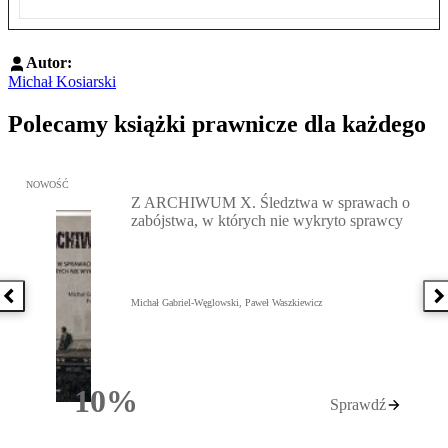
Autor:
Michał Kosiarski
Polecamy książki prawnicze dla każdego
Przejdź do: Z ARCHIWUM X. Śledztwa w sprawach o zabójstwa, w 
NOWOŚĆ
Z ARCHIWUM X. Śledztwa w sprawach o
zabójstwa, w których nie wykryto sprawcy
Poprzednia książka
N
Michał Gabriel-Węglowski, Paweł Waszkiewicz
10%
Sprawdź
Rabatu