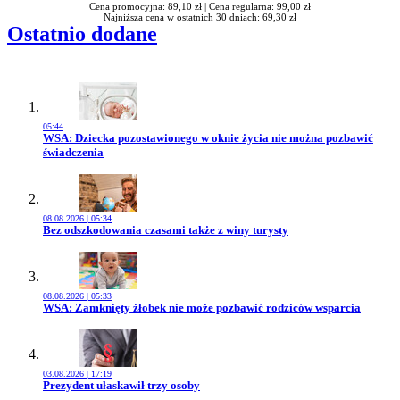
Cena promocyjna: 89,10 zł |
Cena regularna: 99,00 zł
Najniższa cena w ostatnich 30 dniach: 69,30 zł
Ostatnio dodane
05:44
Przejdź do artykułu:
WSA: Dziecka pozostawionego w oknie życia nie można pozbawić
świadczenia
08.08.2026 | 05:34
Przejdź do artykułu:
Bez odszkodowania czasami także z winy turysty
08.08.2026 | 05:33
Przejdź do artykułu:
WSA: Zamknięty żłobek nie może pozbawić rodziców wsparcia
03.08.2026 | 17:19
Przejdź do artykułu:
Prezydent ułaskawił trzy osoby