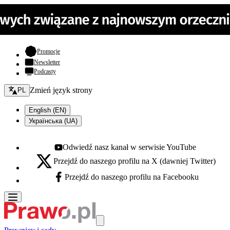
- otwiera się w nowej karcie
Promocje
Newsletter
Podcasty
Zmień język - bieżący:
Zmień język strony
PL
English (EN)
Українська (UA)
Odwiedź nasz kanał w serwisie YouTube
Youtube - otwiera się w nowej karcie
Przejdź do naszego profilu na X (dawniej Twitter)
X - otwiera się w nowej karcie
Przejdź do naszego profilu na Facebooku
Facebook - otwiera się w nowej karcie