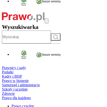
Nasze serwisy
Wyszukiwarka
Szukaj
Nasze serwisy
Prawnicy i sądy
Podatki
Kadry i BHP
Prawo w biznesie
Samorząd i administracja
Szkoły i uczelnie
Zdrowie
Prawo dla każdego
Prawo cywilne