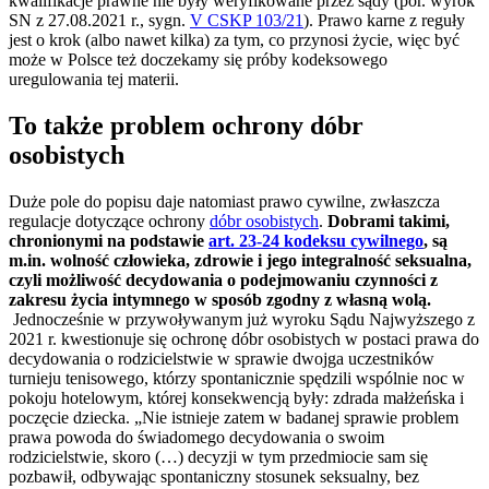
kwalifikacje prawne nie były weryfikowane przez sądy (por. wyrok
SN z 27.08.2021 r., sygn.
V CSKP 103/21
). Prawo karne z reguły
jest o krok (albo nawet kilka) za tym, co przynosi życie, więc być
może w Polsce też doczekamy się próby kodeksowego
uregulowania tej materii.
To także problem ochrony dóbr
osobistych
Duże pole do popisu daje natomiast prawo cywilne, zwłaszcza
regulacje dotyczące ochrony
dóbr osobistych
.
Dobrami takimi,
chronionymi na podstawie
art. 23-24 kodeksu cywilnego
, są
m.in. wolność człowieka, zdrowie i jego integralność seksualna,
czyli możliwość decydowania o podejmowaniu czynności z
zakresu życia intymnego w sposób zgodny z własną wolą.
Jednocześnie w przywoływanym już wyroku Sądu Najwyższego z
2021 r. kwestionuje się ochronę dóbr osobistych w postaci prawa do
decydowania o rodzicielstwie w sprawie dwojga uczestników
turnieju tenisowego, którzy spontanicznie spędzili wspólnie noc w
pokoju hotelowym, której konsekwencją były: zdrada małżeńska i
poczęcie dziecka. „Nie istnieje zatem w badanej sprawie problem
prawa powoda do świadomego decydowania o swoim
rodzicielstwie, skoro (…) decyzji w tym przedmiocie sam się
pozbawił, odbywając spontaniczny stosunek seksualny, bez