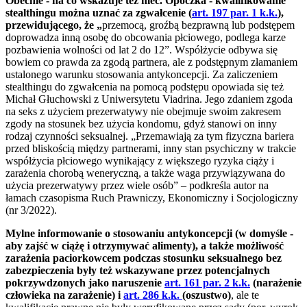
Obecnie - na co wskazuje też mec. Opoczka - kwalifikowanie
stealthingu można uznać za zgwałcenie (
art. 197 par. 1 k.k.
),
przewidującego, że
„
przemocą, groźbą bezprawną lub podstępem
doprowadza inną osobę do obcowania płciowego, podlega karze
pozbawienia wolności od lat 2 do 12”. Współżycie odbywa się
bowiem co prawda za zgodą partnera, ale z podstępnym złamaniem
ustalonego warunku stosowania antykoncepcji. Za zaliczeniem
stealthingu do zgwałcenia na pomocą podstępu opowiada się też
Michał Głuchowski z Uniwersytetu Viadrina. Jego zdaniem zgoda
na seks z użyciem prezerwatywy nie obejmuje swoim zakresem
zgody na stosunek bez użycia kondomu, gdyż stanowi on inny
rodzaj czynności seksualnej. „Przemawiają za tym fizyczna bariera
przed bliskością między partnerami, inny stan psychiczny w trakcie
współżycia płciowego wynikający z większego ryzyka ciąży i
zarażenia chorobą weneryczną, a także waga przywiązywana do
użycia prezerwatywy przez wiele osób” – podkreśla autor na
łamach czasopisma Ruch Prawniczy, Ekonomiczny i Socjologiczny
(nr 3/2022).
Mylne informowanie o stosowaniu antykoncepcji (w domyśle -
aby zajść w ciążę i otrzymywać alimenty), a także możliwość
zarażenia paciorkowcem podczas stosunku seksualnego bez
zabezpieczenia były też wskazywane przez potencjalnych
pokrzywdzonych jako naruszenie
art. 161 par. 2 k.k.
(narażenie
człowieka na zarażenie) i
art. 286 k.k.
(oszustwo)
, ale te