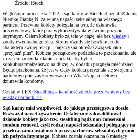
Źródło: iStock
W głośnym procesie w 2022 r. sąd karny w Bielefeld uznał 39-letnią
Niemkę Biankę N. za winną napaści seksualnej na własnego
partnera. Przewina kobiety polegała na tym, że dziurawiła
prezerwatywy, które para wykorzystywała w swoim pożyciu
intymnym. Celem kobiety było zajście w ciążę, ale bez
wiedzy
i
zgody ewentualnego ojca. Strony różniły się bowiem co do
charakteru swojej relacji – mężczyzna określał związek jako
„przyjaźń plus”. Kobieta początkowo podzielała to przekonanie, ale
z czasem zmieniła zdanie - chciała, aby był to
konkubinat/małżeństwo na dłużej, w dodatku pragnęła mieć dzieci.
Będąc przekonana, że jest w ciąży kobieta przyznała się swojemu
partnerowi podczas konwersacji na WhatsApp, że celowo
dziurawiła kondomy.
Czytaj w LEX:
Stealthing – karalność zdjęcia prezerwatywy bez
wiedzy partnerki >>
Sąd karny miał wątpliwości, do jakiego przestępstwa doszło.
Rozważał nawet zgwałcenie. Ostatecznie zakwalifikował
działanie kobiety jako tzw. stealthing bądź non-consensual
condom removal, czyli rodzaj napaści seksualnej polegający na
przekraczaniu ustalonych przez partnerów seksualnych granic
ich pożycia intymnego
. Kobieta została skazana na 6 miesięcy