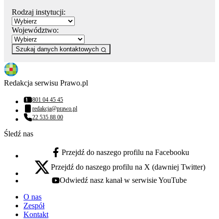
Rodzaj instytucji:
Województwo:
Szukaj danych kontaktowych
Redakcja serwisu Prawo.pl
801 04 45 45
Numer telefonu:
redakcja@prawo.pl
Adres email:
22 535 88 00
Numer telefonu:
Śledź nas
Przejdź do naszego profilu na Facebooku
facebook - otwiera się w nowej karcie
Przejdź do naszego profilu na X (dawniej Twitter)
x - otwiera się w nowej karcie
Odwiedź nasz kanał w serwisie YouTube
youtube - otwiera się w nowej karcie
O nas
Zespół
Kontakt