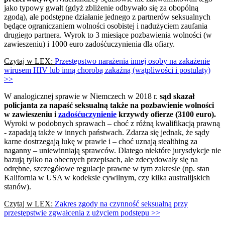
jako typowy gwałt (gdyż zbliżenie odbywało się za obopólną
zgodą), ale podstępne działanie jednego z partnerów seksualnych
będące ograniczaniem wolności osobistej i nadużyciem zaufania
drugiego partnera. Wyrok to 3 miesiące pozbawienia wolności (w
zawieszeniu) i 1000 euro zadośćuczynienia dla ofiary.
Czytaj w LEX:
Przestępstwo narażenia innej osoby na zakażenie
wirusem HIV lub inną chorobą zakaźną (wątpliwości i postulaty)
>>
W analogicznej sprawie w Niemczech w 2018 r.
sąd skazał
policjanta za napaść seksualną także na pozbawienie wolności
w zawieszeniu i
zadośćuczynienie
krzywdy ofierze (3100 euro).
Wyroki w podobnych sprawach – choć z różną kwalifikacją prawną
- zapadają także w innych państwach. Zdarza się jednak, że sądy
karne dostrzegają lukę w prawie i – choć uznają stealthing za
naganny – uniewinniają sprawców. Dlatego niektóre jurysdykcje nie
bazują tylko na obecnych przepisach, ale zdecydowały się na
odrębne, szczegółowe regulacje prawne w tym zakresie (np. stan
Kalifornia w USA w kodeksie cywilnym, czy kilka australijskich
stanów).
Czytaj w LEX:
Zakres zgody na czynność seksualną przy
przestępstwie zgwałcenia z użyciem podstępu >>