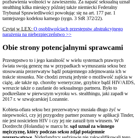
pozbawienia wolności w zawieszeniu. Za napaść seksualną uznał
stealthing kilka miesięcy później także niemiecki Federalny
Trybunał Sprawiedliwości powołując się na art. 177 par. 1
tamtejszego kodeksu karnego (sygn. 3 StR 372/22).
Czytaj w LEX:
O osobliwościach przestępstw abstrakcyjnego
narażenia na niebezpieczeństwo >>
Obie strony potencjalnymi sprawcami
Przestępstwo to i jego karalność w wielu systemach prawnych
świata swoją genezę ma w przypadkach wymuszania seksu bez
stosowania prezerwatyw bądź potajemnego zdejmowania ich w
trakcie stosunku. Nie chodzi zresztą jedynie o możliwość zajścia w
ciążę, ale także np. choroby weneryczne, grzybice bądź HIV/AIDS,
wreszcie także o zaufanie do seksualnego partnera. Było to
podkreślane w pierwszym wyroku ws. stealthingu, jaki zapadł w
2017 r. w szwajcarskiej Lozannie.
Kobieta-ofiara seksu bez prezerwatywy musiała długo żyć w
niepewności, czy jej przygodny partner poznany w aplikacji Tinder,
nie jest nosicielem HIV i czy jej nie zaraził tym wirusem. W
Dordrecht (Holandia) w marcu br.
sąd uznał za winnego
mężczyznę, który podczas seksu zdjął potajemnie
prezerwatywę.
Niderlandzcy sędziowie nie zakwalifikowali tego