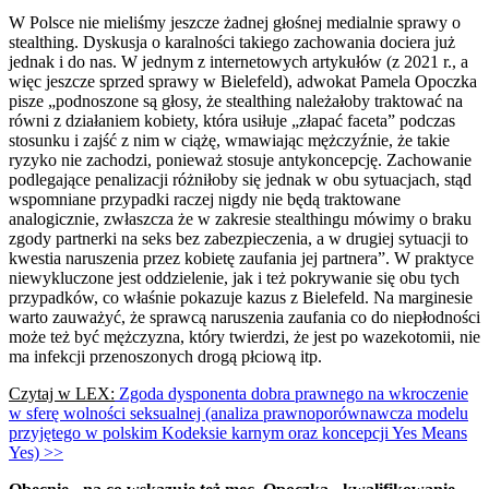
W Polsce nie mieliśmy jeszcze żadnej głośnej medialnie sprawy o
stealthing. Dyskusja o karalności takiego zachowania dociera już
jednak i do nas. W jednym z internetowych artykułów (z 2021 r., a
więc jeszcze sprzed sprawy w Bielefeld), adwokat Pamela Opoczka
pisze „podnoszone są głosy, że stealthing należałoby traktować na
równi z działaniem kobiety, która usiłuje „złapać faceta” podczas
stosunku i zajść z nim w ciążę, wmawiając mężczyźnie, że takie
ryzyko nie zachodzi, ponieważ stosuje antykoncepcję. Zachowanie
podlegające penalizacji różniłoby się jednak w obu sytuacjach, stąd
wspomniane przypadki raczej nigdy nie będą traktowane
analogicznie, zwłaszcza że w zakresie stealthingu mówimy o braku
zgody partnerki na seks bez zabezpieczenia, a w drugiej sytuacji to
kwestia naruszenia przez kobietę zaufania jej partnera”. W praktyce
niewykluczone jest oddzielenie, jak i też pokrywanie się obu tych
przypadków, co właśnie pokazuje kazus z Bielefeld. Na marginesie
warto zauważyć, że sprawcą naruszenia zaufania co do niepłodności
może też być mężczyzna, który twierdzi, że jest po wazekotomii, nie
ma infekcji przenoszonych drogą płciową itp.
Czytaj w LEX:
Zgoda dysponenta dobra prawnego na wkroczenie
w sferę wolności seksualnej (analiza prawnoporównawcza modelu
przyjętego w polskim Kodeksie karnym oraz koncepcji Yes Means
Yes) >>