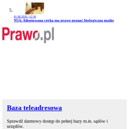
01.08.2026 | 12:36
Przejdź do artykułu:
NSA: Adoptowana córka ma prawo poznać biologiczną matkę
Baza teleadresowa
Sprawdź darmowy dostęp do pełnej bazy m.in. sądów i
urzędów.