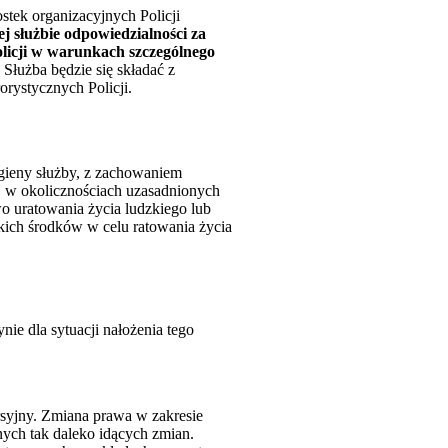
stek organizacyjnych Policji
j służbie odpowiedzialności za
olicji w warunkach szczególnego
 Służba będzie się składać z
rystycznych Policji.
igieny służby, z zachowaniem
 w okolicznościach uzasadnionych
wo uratowania życia ludzkiego lub
kich środków w celu ratowania życia
ie dla sytuacji nałożenia tego
rsyjny. Zmiana prawa w zakresie
ych tak daleko idących zmian.