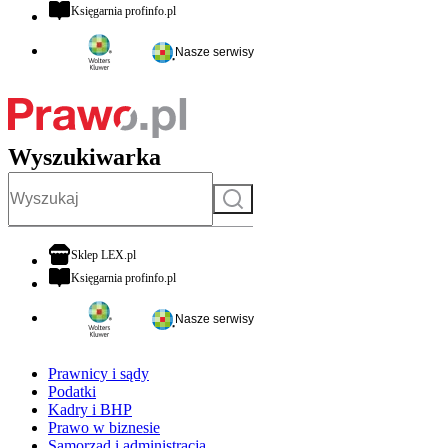
otwiera się w nowej karcie
Księgarnia profinfo.pl
Nasze serwisy
Wyszukiwarka
Szukaj
otwiera się w nowej karcie
Sklep LEX.pl
otwiera się w nowej karcie
Księgarnia profinfo.pl
Nasze serwisy
Prawnicy i sądy
Podatki
Kadry i BHP
Prawo w biznesie
Samorząd i administracja