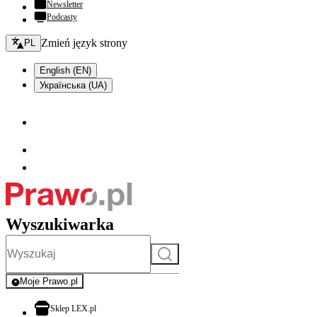
Newsletter
Podcasty
Zmień język - bieżący:
Zmień język strony
PL
English (EN)
Українська (UA)
Wyszukiwarka
Szukaj
Moje Prawo.pl
- rejestracja i logowanie do serwisu
otwiera się w nowej karcie
Sklep LEX.pl