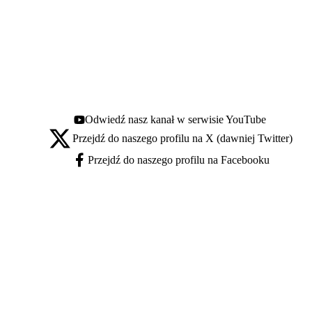
Odwiedź nasz kanał w serwisie YouTube
Youtube - otwiera się w nowej karcie
Przejdź do naszego profilu na X (dawniej Twitter)
X - otwiera się w nowej karcie
Przejdź do naszego profilu na Facebooku
Facebook - otwiera się w nowej karcie