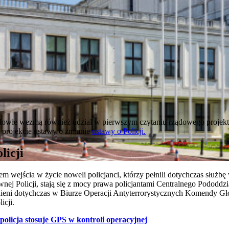
słowie wezmą również udział w pierwszym czytaniu rządowego projekt
projekcie ustawy o zmianie
ustawy o Policji.
licji
iem wejścia w życie noweli policjanci, którzy pełnili dotychczas służbę
j Policji, stają się z mocy prawa policjantami Centralnego Pododdzia
nieni dotychczas w Biurze Operacji Antyterrorystycznych Komendy Głó
cji.
policja stosuje GPS w kontroli operacyjnej