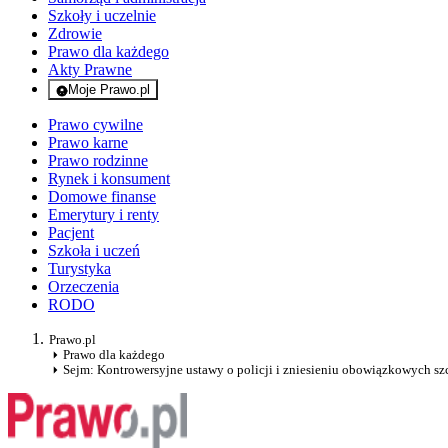
Szkoły i uczelnie
Zdrowie
Prawo dla każdego
Akty Prawne
Moje Prawo.pl
- rejestracja i logowanie do serwisu
Prawo cywilne
Prawo karne
Prawo rodzinne
Rynek i konsument
Domowe finanse
Emerytury i renty
Pacjent
Szkoła i uczeń
Turystyka
Orzeczenia
RODO
Prawo.pl
Prawo dla każdego
Sejm: Kontrowersyjne ustawy o policji i zniesieniu obowiązkowych sz