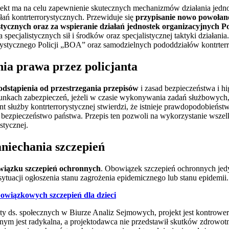
ojekt ma na celu zapewnienie skutecznych mechanizmów działania jedno
ałań kontrterrorystycznych. Przewiduje się
przypisanie nowo powołane
tycznych oraz za wspieranie działań jednostek organizacyjnych P
pecjalistycznych sił i środków oraz specjalistycznej taktyki działania.
ystycznego Policji „BOA” oraz samodzielnych pododdziałów kontrterro
ia prawa przez policjanta
odstąpienia od przestrzegania przepisów
i zasad bezpieczeństwa i h
nkach zabezpieczeń, jeżeli w czasie wykonywania zadań służbowych,
nt służby kontrterrorystycznej stwierdzi, że istnieje prawdopodobieńst
bezpieczeństwo państwa. Przepis ten pozwoli na wykorzystanie wszel
stycznej.
aniechania szczepień
wiązku szczepień ochronnych
. Obowiązek szczepień ochronnych jedyn
ytuacji ogłoszenia stanu zagrożenia epidemicznego lub stanu epidemii.
owiązkowych szczepień dla dzieci
sty ds. społecznych w Biurze Analiz Sejmowych, projekt jest kontrowe
ym jest radykalna, a projektodawca nie przedstawił skutków zdrowotn