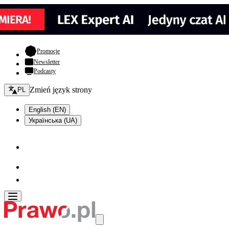
- otwiera się w nowej karcie
Promocje
Newsletter
Podcasty
Zmień język - bieżący:
Zmień język strony
PL
English (EN)
Українська (UA)