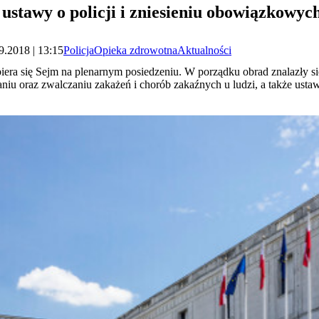
stawy o policji i zniesieniu obowiązkowyc
9.2018 | 13:15
Policja
Opieka zdrowotna
Aktualności
era się Sejm na plenarnym posiedzeniu. W porządku obrad znalazły si
niu oraz zwalczaniu zakażeń i chorób zakaźnych u ludzi, a także ust