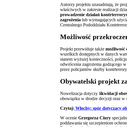
Autorzy projektu uzasadniają, że pr
właściwych w zakresie realizacji dzi
prowadzenie działań kontrterrorys
zagrożenia
lub wymagających użycia s
Centralnego Pododdziału Kontrterror
Możliwość przekroczen
Projekt przewiduje także
możliwość 
wszelkich dostępnych w danych waru
stanem wyższej konieczności, policja
odwrócenia zagrożenia godzącego w 
przez policjantów służby kontrterrory
Obywatelski projekt z
Nowelizacja dotyczy l
ikwidacji obo
obowiązku w drodze decyzji oraz w s
Czytaj:
Włochy: spór dotyczący ob
W ocenie
Grzegorza Ciury
specjali
poddawania się szczepieniom ochronn