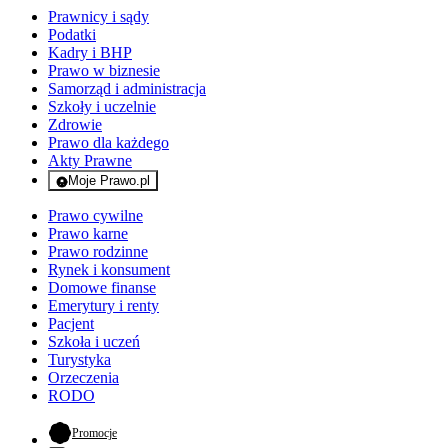
Prawnicy i sądy
Podatki
Kadry i BHP
Prawo w biznesie
Samorząd i administracja
Szkoły i uczelnie
Zdrowie
Prawo dla każdego
Akty Prawne
Moje Prawo.pl
- rejestracja i logowanie do serwisu
Prawo cywilne
Prawo karne
Prawo rodzinne
Rynek i konsument
Domowe finanse
Emerytury i renty
Pacjent
Szkoła i uczeń
Turystyka
Orzeczenia
RODO
- otwiera się w nowej karcie
Promocje