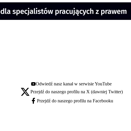
Odwiedź nasz kanał w serwisie YouTube
Youtube - otwiera się w nowej karcie
Przejdź do naszego profilu na X (dawniej Twitter)
X - otwiera się w nowej karcie
Przejdź do naszego profilu na Facebooku
Facebook - otwiera się w nowej karcie