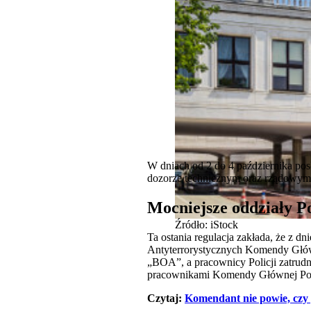
W dniach od 2 do 4 października po
dozorze technicznym oraz rządowym 
Mocniejsze oddziały Po
Źródło: iStock
Ta ostania regulacja zakłada, że z dn
Antyterrorystycznych Komendy Główne
„BOA”, a pracownicy Policji zatrud
pracownikami Komendy Głównej Poli
Czytaj:
Komendant nie powie, czy 