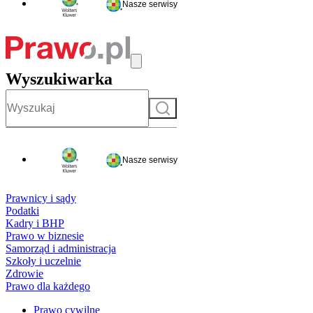
Nasze serwisy
Wyszukiwarka
Szukaj
Nasze serwisy
Prawnicy i sądy
Podatki
Kadry i BHP
Prawo w biznesie
Samorząd i administracja
Szkoły i uczelnie
Zdrowie
Prawo dla każdego
Prawo cywilne