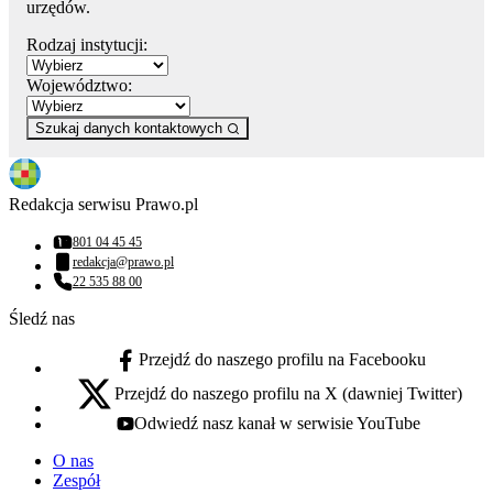
urzędów.
Rodzaj instytucji:
Województwo:
Szukaj danych kontaktowych
Redakcja serwisu Prawo.pl
801 04 45 45
Numer telefonu:
redakcja@prawo.pl
Adres email:
22 535 88 00
Numer telefonu:
Śledź nas
Przejdź do naszego profilu na Facebooku
facebook - otwiera się w nowej karcie
Przejdź do naszego profilu na X (dawniej Twitter)
x - otwiera się w nowej karcie
Odwiedź nasz kanał w serwisie YouTube
youtube - otwiera się w nowej karcie
O nas
Zespół