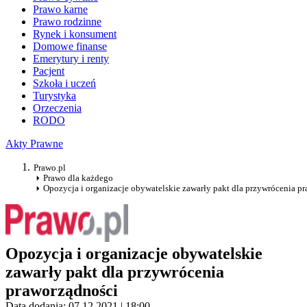
Prawo karne
Prawo rodzinne
Rynek i konsument
Domowe finanse
Emerytury i renty
Pacjent
Szkoła i uczeń
Turystyka
Orzeczenia
RODO
Akty Prawne
Prawo.pl
Prawo dla każdego
Opozycja i organizacje obywatelskie zawarły pakt dla przywrócenia p
Opozycja i organizacje obywatelskie
zawarły pakt dla przywrócenia
praworządności
Data dodania: 07.12.2021 | 18:00