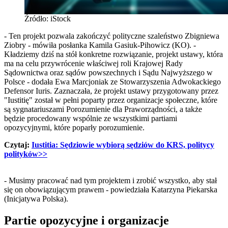
Źródło: iStock
- Ten projekt pozwala zakończyć polityczne szaleństwo Zbigniewa
Ziobry - mówiła posłanka Kamila Gasiuk-Pihowicz (KO). -
Kładziemy dziś na stół konkretne rozwiązanie, projekt ustawy, która
ma na celu przywrócenie właściwej roli Krajowej Rady
Sądownictwa oraz sądów powszechnych i Sądu Najwyższego w
Polsce - dodała Ewa Marcjoniak ze Stowarzyszenia Adwokackiego
Defensor Iuris. Zaznaczała, że projekt ustawy przygotowany przez
"Iustitię" został w pełni poparty przez organizacje społeczne, które
są sygnatariuszami Porozumienie dla Praworządności, a także
będzie procedowany wspólnie ze wszystkimi partiami
opozycyjnymi, które poparły porozumienie.
Czytaj:
Iustitia: Sędziowie wybiorą sędziów do KRS, politycy
polityków>>
- Musimy pracować nad tym projektem i zrobić wszystko, aby stał
się on obowiązującym prawem - powiedziała Katarzyna Piekarska
(Inicjatywa Polska).
Partie opozycyjne i organizacje