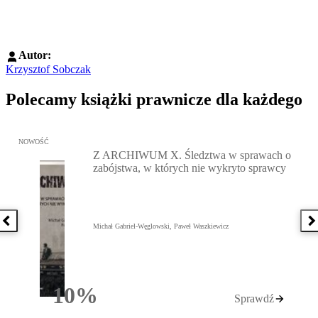
Autor:
Krzysztof Sobczak
Polecamy książki prawnicze dla każdego
Przejdź do: Z ARCHIWUM X. Śledztwa w sprawach o zabójstwa, w 
NOWOŚĆ
Z ARCHIWUM X. Śledztwa w sprawach o
zabójstwa, w których nie wykryto sprawcy
Poprzednia książka
N
Michał Gabriel-Węglowski, Paweł Waszkiewicz
10%
Sprawdź
Rabatu