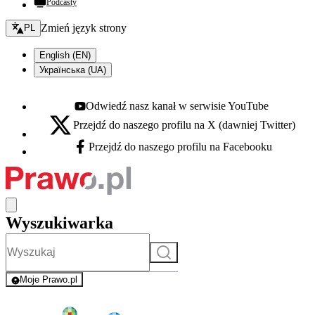
Podcasty
Zmień język - bieżący:
Zmień język strony
PL
English (EN)
Українська (UA)
Odwiedź nasz kanał w serwisie YouTube
Youtube - otwiera się w nowej karcie
Przejdź do naszego profilu na X (dawniej Twitter)
X - otwiera się w nowej karcie
Przejdź do naszego profilu na Facebooku
Facebook - otwiera się w nowej karcie
Wyszukiwarka
Szukaj
Moje Prawo.pl
- rejestracja i logowanie do serwisu