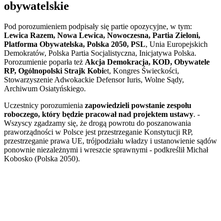
obywatelskie
Pod porozumieniem podpisały się partie opozycyjne, w tym:
Lewica Razem, Nowa Lewica, Nowoczesna, Partia Zieloni,
Platforma Obywatelska, Polska 2050, PSL
, Unia Europejskich
Demokratów, Polska Partia Socjalistyczna, Inicjatywa Polska.
Porozumienie poparła też
Akcja Demokracja, KOD, Obywatele
RP, Ogólnopolski Strajk Kobi
et, Kongres Świeckości,
Stowarzyszenie Adwokackie Defensor Iuris, Wolne Sądy,
Archiwum Osiatyńskiego.
Uczestnicy porozumienia
zapowiedzieli powstanie zespołu
roboczego, który będzie pracował nad projektem ustawy
. -
Wszyscy zgadzamy się, że drogą powrotu do poszanowania
praworządności w Polsce jest przestrzeganie Konstytucji RP,
przestrzeganie prawa UE, trójpodziału władzy i ustanowienie sądów
ponownie niezależnymi i wreszcie sprawnymi - podkreślił Michał
Kobosko (Polska 2050).