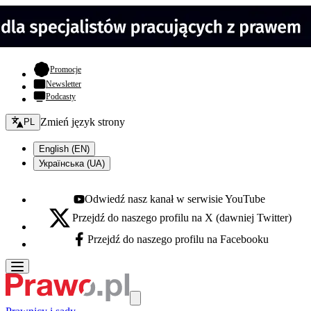
- otwiera się w nowej karcie
Promocje
Newsletter
Podcasty
Zmień język - bieżący:
Zmień język strony
PL
English (EN)
Українська (UA)
Odwiedź nasz kanał w serwisie YouTube
Youtube - otwiera się w nowej karcie
Przejdź do naszego profilu na X (dawniej Twitter)
X - otwiera się w nowej karcie
Przejdź do naszego profilu na Facebooku
Facebook - otwiera się w nowej karcie