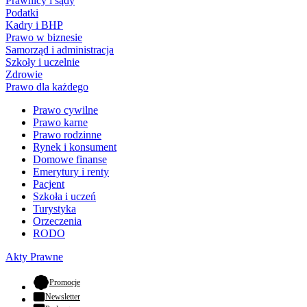
Prawnicy i sądy
Podatki
Kadry i BHP
Prawo w biznesie
Samorząd i administracja
Szkoły i uczelnie
Zdrowie
Prawo dla każdego
Prawo cywilne
Prawo karne
Prawo rodzinne
Rynek i konsument
Domowe finanse
Emerytury i renty
Pacjent
Szkoła i uczeń
Turystyka
Orzeczenia
RODO
Akty Prawne
- otwiera się w nowej karcie
Promocje
Newsletter