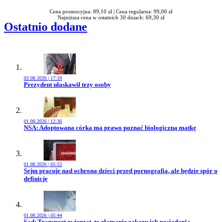
Cena promocyjna: 89,10 zł |
Cena regularna: 99,00 zł
Najniższa cena w ostatnich 30 dniach: 69,30 zł
Ostatnio dodane
03.08.2026 | 17:19
Przejdź do artykułu:
Prezydent ułaskawił trzy osoby
01.08.2026 | 12:36
Przejdź do artykułu:
NSA: Adoptowana córka ma prawo poznać biologiczną matkę
01.08.2026 | 05:53
Przejdź do artykułu:
Sejm pracuje nad ochroną dzieci przed pornografią, ale będzie spór o
definicję
01.08.2026 | 05:44
Przejdź do artykułu:
Sąd: Transport zwierząt, to złamanie zakazu ich posiadania