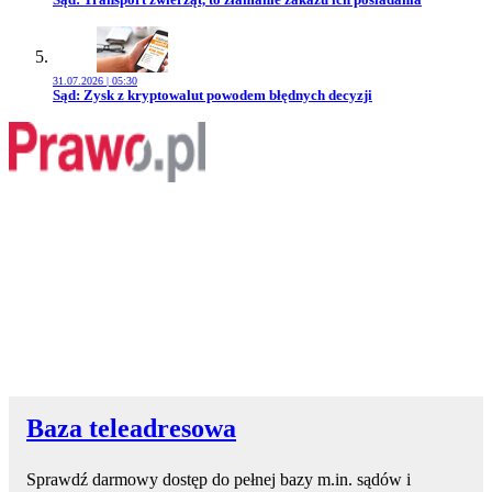
31.07.2026 | 05:30
Przejdź do artykułu:
Sąd: Zysk z kryptowalut powodem błędnych decyzji
Baza teleadresowa
Sprawdź darmowy dostęp do pełnej bazy m.in. sądów i