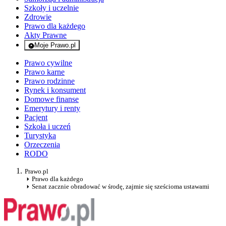
Szkoły i uczelnie
Zdrowie
Prawo dla każdego
Akty Prawne
Moje Prawo.pl
- rejestracja i logowanie do serwisu
Prawo cywilne
Prawo karne
Prawo rodzinne
Rynek i konsument
Domowe finanse
Emerytury i renty
Pacjent
Szkoła i uczeń
Turystyka
Orzeczenia
RODO
Prawo.pl
Prawo dla każdego
Senat zacznie obradować w środę, zajmie się sześcioma ustawami