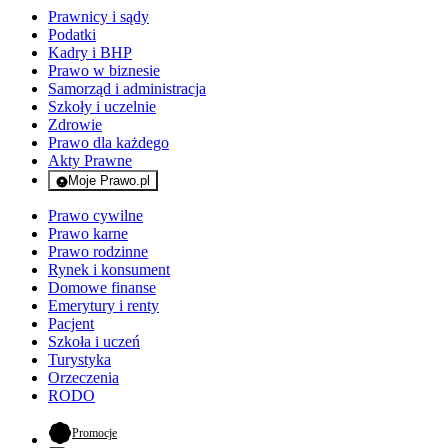
Prawnicy i sądy
Podatki
Kadry i BHP
Prawo w biznesie
Samorząd i administracja
Szkoły i uczelnie
Zdrowie
Prawo dla każdego
Akty Prawne
Moje Prawo.pl
- rejestracja i logowanie do serwisu
Prawo cywilne
Prawo karne
Prawo rodzinne
Rynek i konsument
Domowe finanse
Emerytury i renty
Pacjent
Szkoła i uczeń
Turystyka
Orzeczenia
RODO
- otwiera się w nowej karcie
Promocje