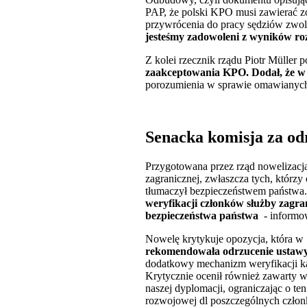
PAP, że polski KPO musi zawierać z
przywrócenia do pracy sędziów zwol
jesteśmy zadowoleni z wyników ro
Z kolei rzecznik rządu Piotr Müller 
zaakceptowania KPO. Dodał, że w z
porozumienia w sprawie omawianych
Senacka komisja za od
Przygotowana przez rząd nowelizacja
zagranicznej, zwłaszcza tych, którzy
tłumaczył bezpieczeństwem państwa.
weryfikacji członków służby zagra
bezpieczeństwa państwa
- informow
Nowelę krytykuje opozycja, która w
rekomendowała odrzucenie ustaw
dodatkowy mechanizm weryfikacji ka
Krytycznie ocenił również zawarty w
naszej dyplomacji, ograniczając o te
rozwojowej dl poszczególnych człon