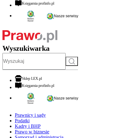
otwiera się w nowej karcie
Księgarnia profinfo.pl
Nasze serwisy
Wyszukiwarka
Szukaj
otwiera się w nowej karcie
Sklep LEX.pl
otwiera się w nowej karcie
Księgarnia profinfo.pl
Nasze serwisy
Prawnicy i sądy
Podatki
Kadry i BHP
Prawo w biznesie
Samorząd i administracja