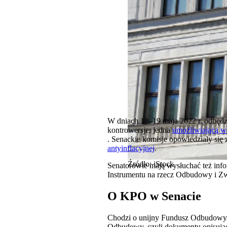
W dniach 18–19 maja 2022 r. odbędzi
kontrowersje: jedna
umożliwiającą w
. Senackie komisje opowiedziały się 
antyinflacyjnej
.
Źródło: iStock
Senatorowie mają wysłuchać też info
Instrumentu na rzecz Odbudowy i Z
O KPO w Senacie
Chodzi o unijny Fundusz Odbudowy. 
Odbudowy, czyli dokumentu opisując