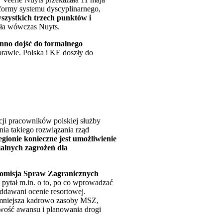
formy systemu dyscyplinarnego,
szystkich trzech punktów i
ała wówczas Nuyts.
inno dojść do formalnego
prawie. Polska i KE doszły do
cji pracowników polskiej służby
nia takiego rozwiązania rząd
gionie konieczne jest umożliwienie
jalnych zagrożeń dla
omisja Spraw Zagranicznych
 pytał m.in. o to, po co wprowadzać
dawani ocenie resortowej.
 zmniejsza kadrowo zasoby MSZ,
liwość awansu i planowania drogi