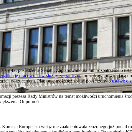
e się 42. posiedzenie Senatu. Zaplanowano na nim rozpatrzenie 6 ust
eryfikację pracowników służby zagranicznej
oraz drugą powołującą do
za ich odrzuceniem. Plan prac może też zostać poszerzony o
ustawę o 
rmacji prezesa Rady Ministrów na temat możliwości uruchomienia środ
większenia Odporności.
Komisja Europejska wciąż nie zaakceptowała złożonego już ponad ro
ego sposób wydatkowania środków z tego funduszu. Rzeczniczka KE 