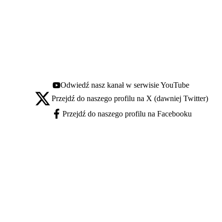
Odwiedź nasz kanał w serwisie YouTube
Youtube - otwiera się w nowej karcie
Przejdź do naszego profilu na X (dawniej Twitter)
X - otwiera się w nowej karcie
Przejdź do naszego profilu na Facebooku
Facebook - otwiera się w nowej karcie