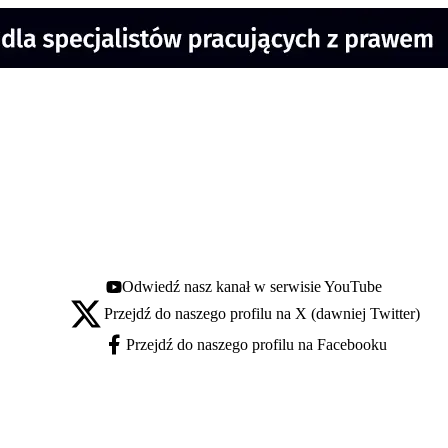
Odwiedź nasz kanał w serwisie YouTube
Youtube - otwiera się w nowej karcie
Przejdź do naszego profilu na X (dawniej Twitter)
X - otwiera się w nowej karcie
Przejdź do naszego profilu na Facebooku
Facebook - otwiera się w nowej karcie