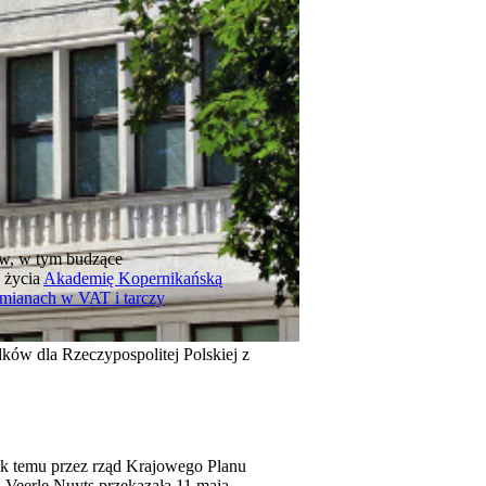
aw, w tym budzące
 życia
Akademię Kopernikańską
zmianach w VAT i tarczy
ków dla Rzeczypospolitej Polskiej z
k temu przez rząd Krajowego Planu
Veerle Nuyts przekazała 11 maja