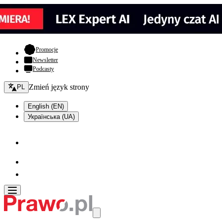
- otwiera się w nowej karcie
Promocje
Newsletter
Podcasty
Zmień język - bieżący:
Zmień język strony
PL
English (EN)
Українська (UA)