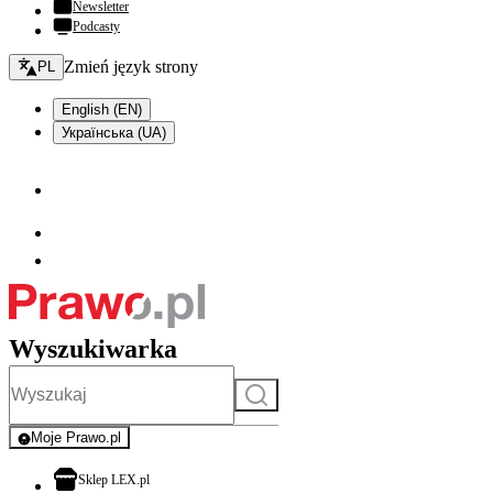
Newsletter
Podcasty
Zmień język - bieżący:
Zmień język strony
PL
English (EN)
Українська (UA)
Wyszukiwarka
Szukaj
Moje Prawo.pl
- rejestracja i logowanie do serwisu
otwiera się w nowej karcie
Sklep LEX.pl