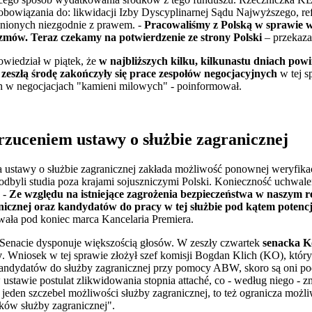
obowiązania do: likwidacji Izby Dyscyplinarnej Sądu Najwyższego, re
nionych niezgodnie z prawem. -
Pracowaliśmy z Polską w sprawie w
zmów. Teraz czekamy na potwierdzenie ze strony Polski
– przekaz
powiedział w piątek, że
w najbliższych kilku, kilkunastu dniach pow
eszłą środę zakończyły się prace zespołów negocjacyjnych
w tej s
 w negocjacjach "kamieni milowych" - poinformował.
rzuceniem ustawy o służbie zagranicznej
 ustawy o służbie zagranicznej zakłada możliwość ponownej weryfika
 odbyli studia poza krajami sojuszniczymi Polski. Konieczność uchwale
 -
Ze względu na istniejące zagrożenia bezpieczeństwa w naszym re
nicznej oraz kandydatów do pracy w tej służbie pod kątem potenc
ała pod koniec marca Kancelaria Premiera.
 Senacie dysponuje większością głosów. W zeszły czwartek
senacka K
y
. Wniosek w tej sprawie złożył szef komisji Bogdan Klich (KO), który
ndydatów do służby zagranicznej przy pomocy ABW, skoro są oni pod
 ustawie postulat zlikwidowania stopnia attaché, co - według niego -
n jeden szczebel możliwości służby zagranicznej, to też ogranicza moż
ków służby zagranicznej".