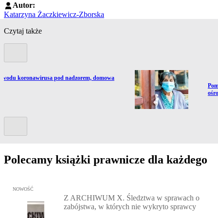
Autor:
Katarzyna Żaczkiewicz-Zborska
Czytaj także
Poprzedni slide
 powodu koronawirusa pod nadzorem, domowa
Prze
Pom
ośr
Kolejny slide
Polecamy książki prawnicze dla każdego
Przejdź do: Z ARCHIWUM X. Śledztwa w sprawach o zabójstwa, w 
NOWOŚĆ
Z ARCHIWUM X. Śledztwa w sprawach o
zabójstwa, w których nie wykryto sprawcy