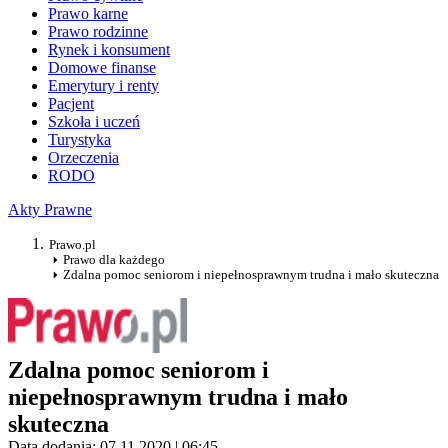
Prawo karne
Prawo rodzinne
Rynek i konsument
Domowe finanse
Emerytury i renty
Pacjent
Szkoła i uczeń
Turystyka
Orzeczenia
RODO
Akty Prawne
Prawo.pl
Prawo dla każdego
Zdalna pomoc seniorom i niepełnosprawnym trudna i mało skuteczna
Zdalna pomoc seniorom i
niepełnosprawnym trudna i mało
skuteczna
Data dodania: 07.11.2020 | 06:45