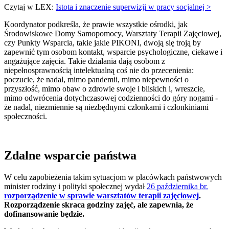
Czytaj w LEX:
Istota i znaczenie superwizji w pracy socjalnej >
Koordynator podkreśla, że prawie wszystkie ośrodki, jak
Środowiskowe Domy Samopomocy, Warsztaty Terapii Zajęciowej,
czy Punkty Wsparcia, takie jakie PIKONI, dwoją się troją by
zapewnić tym osobom kontakt, wsparcie psychologiczne, ciekawe i
angażujące zajęcia. Takie działania dają osobom z
niepełnosprawnością intelektualną coś nie do przecenienia:
poczucie, że nadal, mimo pandemii, mimo niepewności o
przyszłość, mimo obaw o zdrowie swoje i bliskich i, wreszcie,
mimo odwrócenia dotychczasowej codzienności do góry nogami -
że nadal, niezmiennie są niezbędnymi członkami i członkiniami
społeczności.
Zdalne wsparcie państwa
W celu zapobieżenia takim sytuacjom w placówkach państwowych
minister rodziny i polityki społecznej wydał
26 października br.
rozporządzenie w sprawie warsztatów terapii zajęciowej
.
Rozporządzenie skraca godziny zajęć, ale zapewnia, że
dofinansowanie będzie.