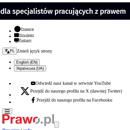
- otwiera się w nowej karcie
Promocje
Newsletter
Podcasty
Zmień język - bieżący:
Zmień język strony
PL
English (EN)
Українська (UA)
Odwiedź nasz kanał w serwisie YouTube
Youtube - otwiera się w nowej karcie
Przejdź do naszego profilu na X (dawniej Twitter)
X - otwiera się w nowej karcie
Przejdź do naszego profilu na Facebooku
Facebook - otwiera się w nowej karcie