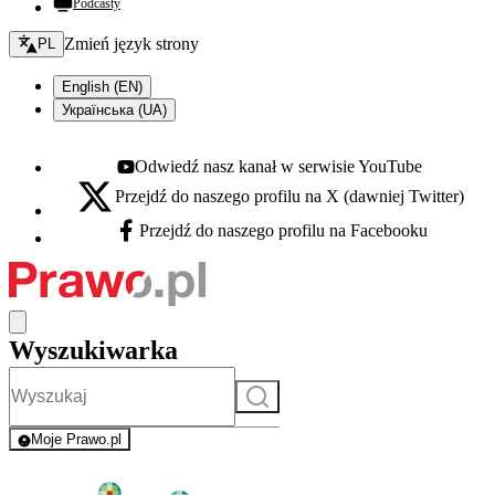
Podcasty
Zmień język - bieżący:
Zmień język strony
PL
English (EN)
Українська (UA)
Odwiedź nasz kanał w serwisie YouTube
Youtube - otwiera się w nowej karcie
Przejdź do naszego profilu na X (dawniej Twitter)
X - otwiera się w nowej karcie
Przejdź do naszego profilu na Facebooku
Facebook - otwiera się w nowej karcie
Wyszukiwarka
Szukaj
Moje Prawo.pl
- rejestracja i logowanie do serwisu