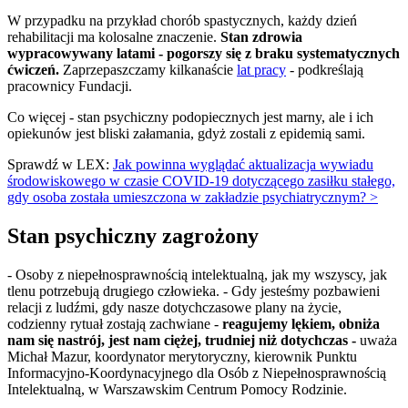
W przypadku na przykład chorób spastycznych, każdy dzień
rehabilitacji ma kolosalne znaczenie.
Stan zdrowia
wypracowywany latami - pogorszy się z braku systematycznych
ćwiczeń.
Zaprzepaszczamy kilkanaście
lat pracy
- podkreślają
pracownicy Fundacji.
Co więcej - stan psychiczny podopiecznych jest marny, ale i ich
opiekunów jest bliski załamania, gdyż zostali z epidemią sami.
Sprawdź w LEX:
Jak powinna wyglądać aktualizacja wywiadu
środowiskowego w czasie COVID-19 dotyczącego zasiłku stałego,
gdy osoba została umieszczona w zakładzie psychiatrycznym? >
Stan psychiczny zagrożony
- Osoby z niepełnosprawnością intelektualną, jak my wszyscy, jak
tlenu potrzebują drugiego człowieka. - Gdy jesteśmy pozbawieni
relacji z ludźmi, gdy nasze dotychczasowe plany na życie,
codzienny rytuał zostają zachwiane
-
reagujemy lękiem, obniża
nam się nastrój, jest nam ciężej, trudniej niż dotychczas -
uważa
Michał Mazur, koordynator merytoryczny, kierownik Punktu
Informacyjno-Koordynacyjnego dla Osób z Niepełnosprawnością
Intelektualną, w Warszawskim Centrum Pomocy Rodzinie.