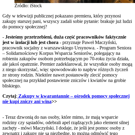
Źródło: iStock
Gdy w telewizji publicznej pokazano premiera, który przynosi
zakupy starszej pani, wszyscy zadali sobie pytanie: brakuje już ludzi
do pomocy społecznej?
-
Jesteśmy przetrzebieni, duża część pracowników faktycznie
jest w izolacji lub jest chora
- przyznaje Paweł Maczyński,
pracownik socjalny z warszawskiego Ursynowa. - Program Seniora
– Solidarnościowy Korpus Wsparcia Seniorów, polegający na
robieniu zakupów osobom potrzebującym po 70-roku życia działa,
ale jakoś opatrznie. Premier zadeklarował, że wszystkie osoby mogą
z niego skorzystać, więc spowodowało to napływ różnych życzeń
ze strony rodzin. Niektóre nawet postanowiły zlecić pomocy
społecznej na przykład postawienie zniczów i kwiatów na grobie
bliskiego.
Czytaj
:
Zakupy w kwarantannie – ośrodek pomocy społecznej
nie kupi zniczy ani wina
>>
- Teraz dzwonią do nas osoby, które mimo, że mają wsparcie
rodziny czy sąsiadów, odebrali apel rządzących jako element silnej
zachęty - mówi Maczyński. I dodaje, że jeśli jest pomoc osoby z
zewnątrz i zakupy nie są niezbędne, to można odmówić tego