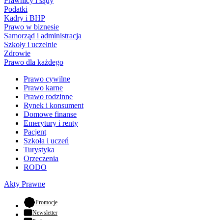
Prawnicy i sądy
Podatki
Kadry i BHP
Prawo w biznesie
Samorząd i administracja
Szkoły i uczelnie
Zdrowie
Prawo dla każdego
Prawo cywilne
Prawo karne
Prawo rodzinne
Rynek i konsument
Domowe finanse
Emerytury i renty
Pacjent
Szkoła i uczeń
Turystyka
Orzeczenia
RODO
Akty Prawne
- otwiera się w nowej karcie
Promocje
Newsletter