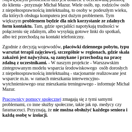
do klienta - przyznaje Michał Mazur. Wiele osób, np. rodziców osób
z niepełnosprawnością intelektualną, to osoby w podeszłym wieku,
dla których obsługa komputera jest dużym problemem. Tym
większym
problemem będzie dla nich korzystanie ze zdalnych
form kontaktu.
Tam, gdzie specjaliści napotykają trudności w
połączeniu się zdalnym, albo wysyłają gotowe linki do spotkań,
albo też przechodzą na kontakt telefoniczny.
Zgodnie z decyzją wojewodów,
placówki dziennego pobytu, typu
warsztat terapii zajęciowej, szczególnie w regionach, gdzie skala
zakażeń jest najwyższa, są zamykane i przechodzą na pracę
zdalną z uczestnikami.
-
W naszym projekcie - Warszawskim
zintegrowanym modelu wsparcia środowiskowego osób dorosłych
z niepełnosprawnością intelektualną - stacjonarnie realizowane jest
wsparcie m.in. w ramach mieszkania interwencyjno-
wytchnieniowego oraz mieszkania treningowego - informuje Michał
Mazur.
Pracownicy pomocy społecznej
zmagają się z tymi samymi
problemami, co inne służby społeczne, takie jak np. medycy czy
faramaceuci. Przyznają, że
nie można obsłużyć każdego seniora i
każdą osobę w izolacji.