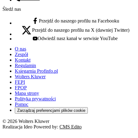
Numer telefonu:
Śledź nas
Przejdź do naszego profilu na Facebooku
facebook - otwiera się w nowej karcie
Przejdź do naszego profilu na X (dawniej Twitter)
x - otwiera się w nowej karcie
Odwiedź nasz kanał w serwisie YouTube
youtube - otwiera się w nowej karcie
O nas
Zespół
Kontakt
Regulamin
Księgarnia Profinfo.pl
Wolters Kluwer
FEPI
FPOP
Mapa strony
Polityka prywatności
Pomoc
Zarządzaj preferencjami plików cookie
© 2026 Wolters Kluwer
Realizacja Ideo Powered by:
CMS Edito