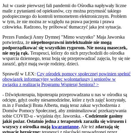
Już w czasie pierwszej fali pandemii do Ośrodka napływały liczne
maile z pytaniami od opiekunów, czy można przymusić takiego
podopiecznego do kontroli termometrem elektronicznym. Problem
w tym, że nie można ze względu na prawa pacjenta i prawa
człowieka. Radzono, by próbować tłumaczyć jaka jest sytuacja.
Prezes Fundacji Anny Dymnej "Mimo wszystko" Maja Jaworska
potwierdza, że
niepełnosprawni intelektualnie nie mogą
podporządkować się wszystkim rygorom. Nie noszą maseczek,
nie myją rąk.
Terapeuci, którzy do nich przychodzili do ośrodka
wsparcia dziennego, teraz boją się przeprowadzać zajęcia, by się nie
zarazić, gdyż mają swoje rodziny, dzieci.
Sprawdź w LEX:
Czy ośrodek pomocy społecznej powinien spełnić
obowiązek informacyjny wobec wolontariuszy i seniorów w
związku z realizacją Programu Wspieraj Seniora? >
- Dźwiękoterapia, hipoterapia przeprowadzana u nas w ośrodku są
odcięte, gdyż osoby niesamodzielne, które z tych zajęć korzystały,
m.in z Fundacji Brata Alberta, mają teraz zakaz wychodzenia z
Domów Pomocy Społecznej, aby zminimalizować przekazywania
sobie COVID-u - wyjaśnia dyr. Jaworska. -
Codziennie gasimy
jakiś pożar. Ostatnio jedna z terapeutek zaraziła się wirusem i
wszyscy z ośrodka mają
kwarantannę
.
Ale też
zdarzają się
sytuacje heroiczne;
terapeuci z placówki prowadzonej przez