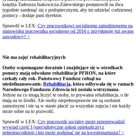
księdza Tadeusza Isakowicza-Zalewskiego postanowili na dwa
tygodnie zamknąć się z podopiecznymi, aby im udzielać codziennej
pomocy - dodaje pani dyrektor.
Sprawdź w LEX:
Czy pracownikowi socjalnemu zatrudnionemu na
stanowisku pracownika socjalnego od 2016 r. przysługuje już awans
zawodowy? >
Nie ma zajęć rehabilitacyjnych
Osoby wspomagane doraźnie i znajdujące się w ośrodkach
pomocy mają odwołane rehabilitacje PFRON, na które
czekały cały rok. Państwowy Fundusz cofnął na
niedofinansowanie.
Rehabilitacja
, która odbywała się w ramach
Narodowego Funduszu Zdrowia też została wstrzymana
.
Jedyne na co mogą liczyć te osoby, to prywatna rehabilitacja, o ile
mają na to środki. Ale osoby niepełnosprawne nie są osobami
zamożnymi i nie są w stanie płacić za wszystkie zajęcia i nie każdy
może sobie na to pozwolić.
Sprawdź w LEX:
Czy pracownik socjalny może przeprowadzić
wywiad część I (specjalistyczne usługi opiekuńcze) z
pełnomocnikiem i kto może podpisać się na kwestionariuszu? >