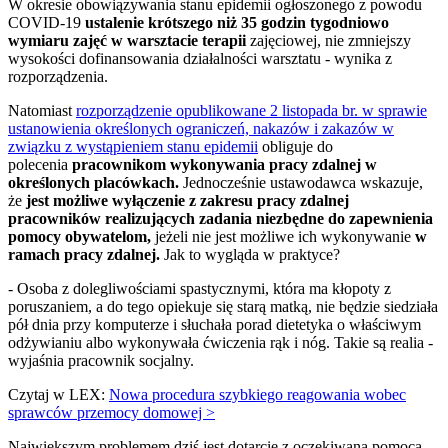
W okresie obowiązywania stanu epidemii ogłoszonego z powodu
COVID-19
ustalenie krótszego niż 35 godzin tygodniowo
wymiaru zajęć w warsztacie terapii
zajęciowej, nie zmniejszy
wysokości dofinansowania działalności warsztatu - wynika z
rozporządzenia.
Natomiast
rozporządzenie opublikowane 2 listopada br. w sprawie
ustanowienia określonych ograniczeń, nakazów i zakazów w
związku z wystąpieniem stanu epidemii
obliguje do
polecenia
pracownikom wykonywania pracy zdalnej w
określonych placówkach.
Jednocześnie ustawodawca wskazuje,
że
jest możliwe wyłączenie z zakresu pracy zdalnej
pracowników realizujących zadania niezbędne do zapewnienia
pomocy obywatelom,
jeżeli nie jest możliwe ich wykonywanie
w
ramach pracy zdalnej.
Jak to wygląda w praktyce?
- Osoba z dolegliwościami spastycznymi, która ma kłopoty z
poruszaniem, a do tego opiekuje się starą matką, nie będzie siedziała
pół dnia przy komputerze i słuchała porad dietetyka o właściwym
odżywianiu albo wykonywała ćwiczenia rąk i nóg. Takie są realia -
wyjaśnia pracownik socjalny.
Czytaj w LEX:
Nowa procedura szybkiego reagowania wobec
sprawców przemocy domowej >
Największym problemem dziś jest dotarcie z oczekiwaną pomocą