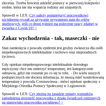
zlecenia. Trzeba bowiem udzielić pomocy w pierwszej kolejności
osobie, która nie ma wsparcia rodziny ani znajomych.
Sprawdź w LEX:
Czy należy pomniejszyć pracownikowi
socjalnemu ryczałt za używanie prywatnego auta do celów
służbowych, jeśli co drugi tydzień ma polecenie pracy zdalnej w
związku z Covid-19? >
Zakaz wychodzenia - tak, maseczki - nie
Stan zamknięcia z powodu epidemii jest groźny zwłaszcza dla osób
niepełnosprawnych intelektualnie i ruchowo oraz nieporadnych
życiowo.
Gdy opiekun niepełnosprawnego intelektualnie dorosłego
mężczyzny chce mu zmierzyć temperaturę, ten kategorycznie
odmawia, gdyż nie rozumie po co się to robi. - Do wielu naszych
podopiecznych nie dociera informacja, że muszą mieć kontrolowaną
temperaturę z powodu Coronawirusa - mówi opiekun społeczny z
Miejskiego Ośrodka Pomocy Społecznej w Legionowie.
Sprawdź w LEX:
Czy można na zasadzie zmiany warunków
zatrudnienia przenieść pracownika z działu świadczeń rodzinnych
na stanowisko pracownika socjalnego? >