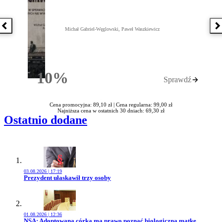
Poprzednia książka
N
Michał Gabriel-Węglowski, Paweł Waszkiewicz
10%
Sprawdź
Rabatu
Cena promocyjna: 89,10 zł |
Cena regularna: 99,00 zł
Najniższa cena w ostatnich 30 dniach: 69,30 zł
Ostatnio dodane
03.08.2026 | 17:19
Przejdź do artykułu:
Prezydent ułaskawił trzy osoby
01.08.2026 | 12:36
Przejdź do artykułu:
NSA: Adoptowana córka ma prawo poznać biologiczną matkę