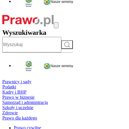
Nasze serwisy
Wyszukiwarka
Szukaj
Nasze serwisy
Prawnicy i sądy
Podatki
Kadry i BHP
Prawo w biznesie
Samorząd i administracja
Szkoły i uczelnie
Zdrowie
Prawo dla każdego
Prawo cywilne