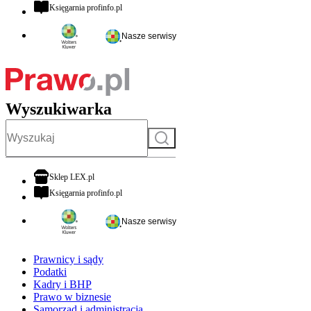
otwiera się w nowej karcie
Księgarnia profinfo.pl
Nasze serwisy
Wyszukiwarka
Szukaj
otwiera się w nowej karcie
Sklep LEX.pl
otwiera się w nowej karcie
Księgarnia profinfo.pl
Nasze serwisy
Prawnicy i sądy
Podatki
Kadry i BHP
Prawo w biznesie
Samorząd i administracja