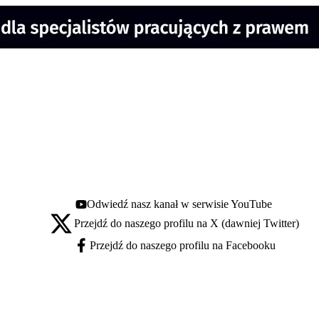
Odwiedź nasz kanał w serwisie YouTube
Youtube - otwiera się w nowej karcie
Przejdź do naszego profilu na X (dawniej Twitter)
X - otwiera się w nowej karcie
Przejdź do naszego profilu na Facebooku
Facebook - otwiera się w nowej karcie