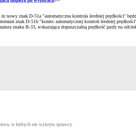
gach dopiero po wyborach
>>
a, że nowy znak D-51a "automatyczna kontrola średniej prędkości" będ
miast znak D-51b "koniec automatycznej kontroli średniej prędkości"
iatura znaku B-33, wskazująca dopuszczalną prędkość jazdy na odci
których nie wykryto sprawcy, Michał Gabriel-Węglowski, Paweł Was
wa, w których nie wykryto sprawcy