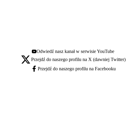
Odwiedź nasz kanał w serwisie YouTube
Youtube - otwiera się w nowej karcie
Przejdź do naszego profilu na X (dawniej Twitter)
X - otwiera się w nowej karcie
Przejdź do naszego profilu na Facebooku
Facebook - otwiera się w nowej karcie