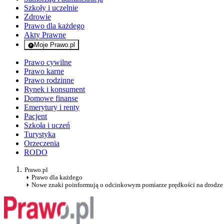
Szkoły i uczelnie
Zdrowie
Prawo dla każdego
Akty Prawne
Moje Prawo.pl
- rejestracja i logowanie do serwisu
Prawo cywilne
Prawo karne
Prawo rodzinne
Rynek i konsument
Domowe finanse
Emerytury i renty
Pacjent
Szkoła i uczeń
Turystyka
Orzeczenia
RODO
Prawo.pl
Prawo dla każdego
Nowe znaki poinformują o odcinkowym pomiarze prędkości na drodze