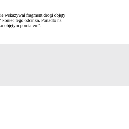
zie wskazywał fragment drogi objęty
 koniec tego odcinka. Ponadto na
nku objętym pomiarem".
zkiewicz - otwiera się w nowym oknie