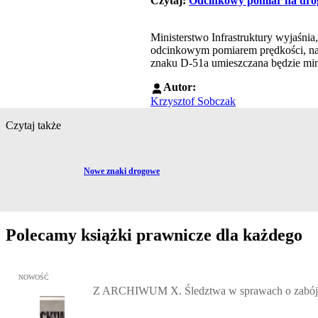
Czytaj:
Odcinkowy pomiar na dro
Ministerstwo Infrastruktury wyjaśni
odcinkowym pomiarem prędkości, nato
znaku D-51a umieszczana będzie min
Autor:
Krzysztof Sobczak
Czytaj także
Przejdź do artykułu:
Nowe znaki drogowe
Polecamy książki prawnicze dla każdego
Przejdź do: Z ARCHIWUM X. Śledztwa w sprawach o zabójstwa, w 
NOWOŚĆ
Z ARCHIWUM X. Śledztwa w sprawach o zabójst