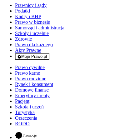
Prawnicy i sądy
Podatki
Kadry i BHP
Prawo w biznesie
Samorząd i administracja
Szkoły i uczelnie
Zdrowie
Prawo dla każdego
Akty Prawne
Moje Prawo.pl
- rejestracja i logowanie do serwisu
Prawo cywilne
Prawo karne
Prawo rodzinne
Rynek i konsument
Domowe finanse
Emerytury i renty
Pacjent
Szkoła i uczeń
Turystyka
Orzeczenia
RODO
- otwiera się w nowej karcie
Promocje