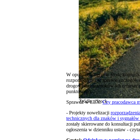
W opublikowanym w środę komunikaci
rozporządzenia w sprawie szczegół
drogowego i warunków ich umieszcza
punktowego.
Źródło: iStock
Sprawdź w LEX:
Czy pracodawca mo
- Projekty nowelizacji
rozporządzeni
technicznych dla znaków i sygnałów
zostały skierowane do konsultacji p
ogłoszenia w dzienniku ustaw - czy