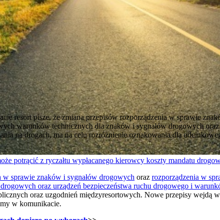
e resort pisze, że zmiana przepisów rozporządzenia w sprawie zna
owych warunków technicznych dla znaków i sygnałów drogowych oraz 
nia na drogach, ma na celu rozróżnienie oznakowania dla odcinkowe
że potrącić z ryczałtu wypłacanego kierowcy koszty mandatu drogow
a w sprawie znaków i sygnałów drogowych
oraz
rozporządzenia w sp
 drogowych oraz urządzeń bezpieczeństwa ruchu drogowego i warunk
ublicznych oraz uzgodnień międzyresortowych. Nowe przepisy wejdą w
tamy w komunikacie.