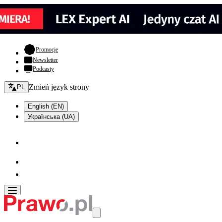
- otwiera się w nowej karcie
Promocje
Newsletter
Podcasty
Zmień język - bieżący:
Zmień język strony
PL
English (EN)
Українська (UA)