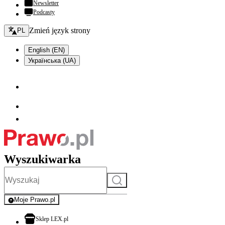
Newsletter
Podcasty
Zmień język - bieżący:
Zmień język strony
PL
English (EN)
Українська (UA)
Wyszukiwarka
Szukaj
Moje Prawo.pl
- rejestracja i logowanie do serwisu
otwiera się w nowej karcie
Sklep LEX.pl