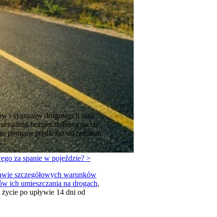
ków i sygnałów drogowych oraz
urządzeń bezpieczeństwa ruchu
go pomiaru prędkości od pomiaru
ego za spanie w pojeździe? >
rawie szczegółowych warunków
ów ich umieszczania na drogach
,
 życie po upływie 14 dni od