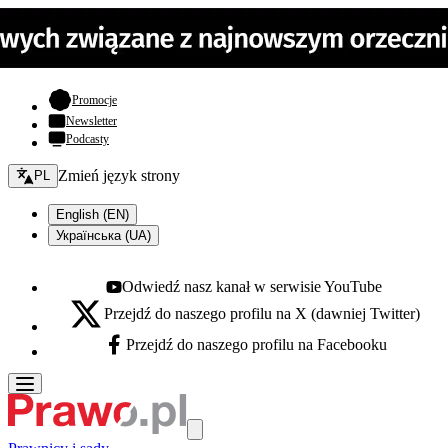
- otwiera się w nowej karcie
Promocje
Newsletter
Podcasty
Zmień język - bieżący:
Zmień język strony
PL
English (EN)
Українська (UA)
Odwiedź nasz kanał w serwisie YouTube
Youtube - otwiera się w nowej karcie
Przejdź do naszego profilu na X (dawniej Twitter)
X - otwiera się w nowej karcie
Przejdź do naszego profilu na Facebooku
Facebook - otwiera się w nowej karcie