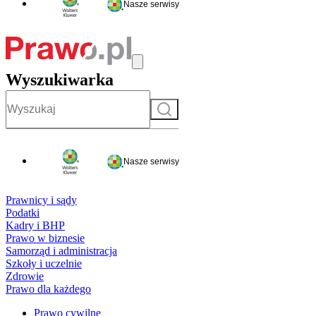
Nasze serwisy
Wyszukiwarka
Szukaj
Nasze serwisy
Prawnicy i sądy
Podatki
Kadry i BHP
Prawo w biznesie
Samorząd i administracja
Szkoły i uczelnie
Zdrowie
Prawo dla każdego
Prawo cywilne