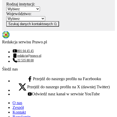
Rodzaj instytucji:
Województwo:
Szukaj danych kontaktowych
Redakcja serwisu Prawo.pl
801 04 45 45
Numer telefonu:
redakcja@prawo.pl
Adres email:
22 535 88 00
Numer telefonu:
Śledź nas
Przejdź do naszego profilu na Facebooku
facebook - otwiera się w nowej karcie
Przejdź do naszego profilu na X (dawniej Twitter)
x - otwiera się w nowej karcie
Odwiedź nasz kanał w serwisie YouTube
youtube - otwiera się w nowej karcie
O nas
Zespół
Kontakt
Regulamin