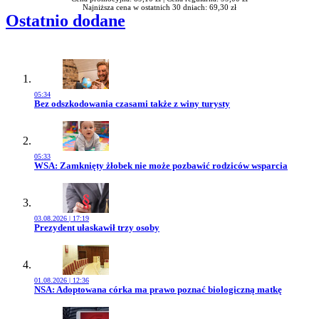
Najniższa cena w ostatnich 30 dniach: 69,30 zł
Ostatnio dodane
05:34
Przejdź do artykułu:
Bez odszkodowania czasami także z winy turysty
05:33
Przejdź do artykułu:
WSA: Zamknięty żłobek nie może pozbawić rodziców wsparcia
03.08.2026 | 17:19
Przejdź do artykułu:
Prezydent ułaskawił trzy osoby
01.08.2026 | 12:36
Przejdź do artykułu:
NSA: Adoptowana córka ma prawo poznać biologiczną matkę