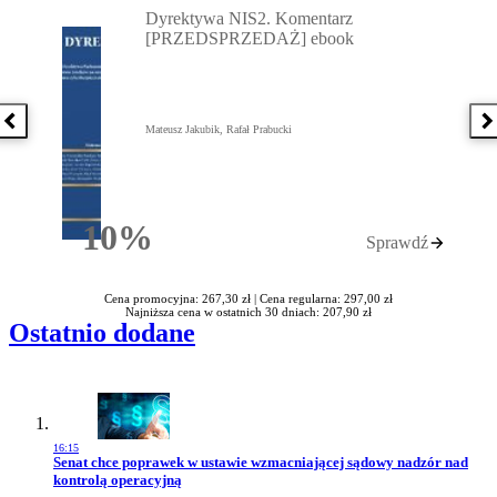
Dyrektywa NIS2. Komentarz
[PRZEDSPRZEDAŻ] ebook
Poprzednia książka
N
Mateusz Jakubik, Rafał Prabucki
10%
Sprawdź
Rabatu
Cena promocyjna: 267,30 zł |
Cena regularna: 297,00 zł
Najniższa cena w ostatnich 30 dniach: 207,90 zł
Ostatnio dodane
16:15
Przejdź do artykułu:
Senat chce poprawek w ustawie wzmacniającej sądowy nadzór nad
kontrolą operacyjną