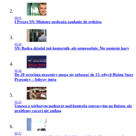
08:01
Przejdź do artykułu:
I Prezes SN: Minister podważa zaufanie do sędziów
05:42
Przejdź do artykułu:
SN: Radca działał jak komornik, ale samowolnie. Nie poniesie kary
05:26
Przejdź do artykułu:
Do 20 września prawnicy mogą się zgłaszać do 15. edycji Rising Stars
Prawnicy – liderzy jutra
05:21
Przejdź do artykułu:
Ustawa o większym nadzorze nad kontrolą operacyjną na finiszu, ale
problemy raczej nie znikną
05:17