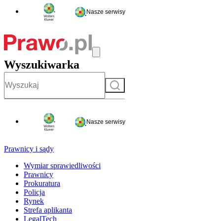
Nasze serwisy
Wyszukiwarka
Szukaj
Nasze serwisy
Prawnicy i sądy
Wymiar sprawiedliwości
Prawnicy
Prokuratura
Policja
Rynek
Strefa aplikanta
LegalTech