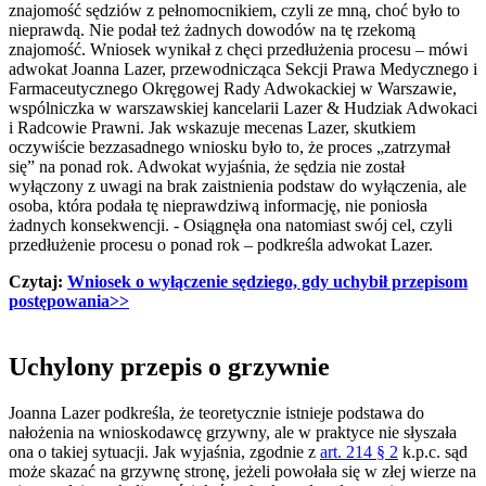
znajomość sędziów z pełnomocnikiem, czyli ze mną, choć było to
nieprawdą. Nie podał też żadnych dowodów na tę rzekomą
znajomość. Wniosek wynikał z chęci przedłużenia procesu – mówi
adwokat Joanna Lazer, przewodnicząca Sekcji Prawa Medycznego i
Farmaceutycznego Okręgowej Rady Adwokackiej w Warszawie,
wspólniczka w warszawskiej kancelarii Lazer & Hudziak Adwokaci
i Radcowie Prawni. Jak wskazuje mecenas Lazer, skutkiem
oczywiście bezzasadnego wniosku było to, że proces „zatrzymał
się” na ponad rok. Adwokat wyjaśnia, że sędzia nie został
wyłączony z uwagi na brak zaistnienia podstaw do wyłączenia, ale
osoba, która podała tę nieprawdziwą informację, nie poniosła
żadnych konsekwencji. - Osiągnęła ona natomiast swój cel, czyli
przedłużenie procesu o ponad rok – podkreśla adwokat Lazer.
Czytaj:
Wniosek o wyłączenie sędziego, gdy uchybił przepisom
postępowania>>
Uchylony przepis o grzywnie
Joanna Lazer podkreśla, że teoretycznie istnieje podstawa do
nałożenia na wnioskodawcę grzywny, ale w praktyce nie słyszała
ona o takiej sytuacji. Jak wyjaśnia, zgodnie z
art. 214 § 2
k.p.c. sąd
może skazać na grzywnę stronę, jeżeli powołała się w złej wierze na