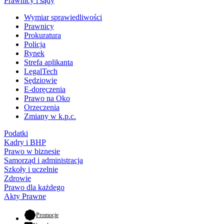
Prawnicy i sądy
Wymiar sprawiedliwości
Prawnicy
Prokuratura
Policja
Rynek
Strefa aplikanta
LegalTech
Sędziowie
E-doręczenia
Prawo na Oko
Orzeczenia
Zmiany w k.p.c.
Podatki
Kadry i BHP
Prawo w biznesie
Samorząd i administracja
Szkoły i uczelnie
Zdrowie
Prawo dla każdego
Akty Prawne
- otwiera się w nowej karcie
Promocje