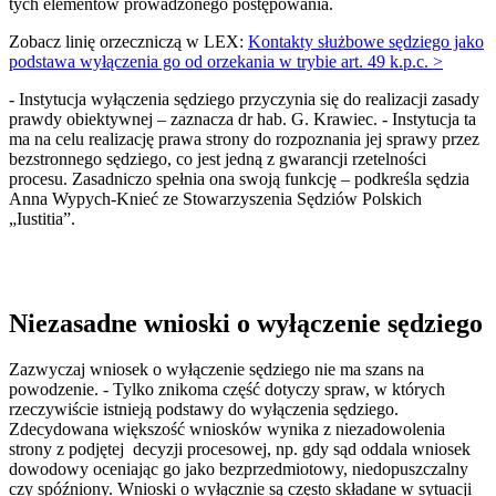
tych elementów prowadzonego postępowania.
Zobacz linię orzeczniczą w LEX:
Kontakty służbowe sędziego jako
podstawa wyłączenia go od orzekania w trybie art. 49 k.p.c. >
- Instytucja wyłączenia sędziego przyczynia się do realizacji zasady
prawdy obiektywnej – zaznacza dr hab. G. Krawiec. - Instytucja ta
ma na celu realizację prawa strony do rozpoznania jej sprawy przez
bezstronnego sędziego, co jest jedną z gwarancji rzetelności
procesu. Zasadniczo spełnia ona swoją funkcję – podkreśla sędzia
Anna Wypych-Knieć ze Stowarzyszenia Sędziów Polskich
„Iustitia”.
Niezasadne wnioski o wyłączenie sędziego
Zazwyczaj wniosek o wyłączenie sędziego nie ma szans na
powodzenie. - Tylko znikoma część dotyczy spraw, w których
rzeczywiście istnieją podstawy do wyłączenia sędziego.
Zdecydowana większość wniosków wynika z niezadowolenia
strony z podjętej decyzji procesowej, np. gdy sąd oddala wniosek
dowodowy oceniając go jako bezprzedmiotowy, niedopuszczalny
czy spóźniony. Wnioski o wyłącznie są często składane w sytuacji