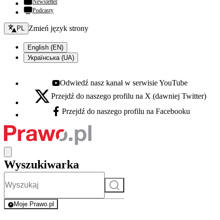
Newsletter
Podcasty
Zmień język - bieżący:
Zmień język strony
PL
English (EN)
Українська (UA)
Odwiedź nasz kanał w serwisie YouTube
Youtube - otwiera się w nowej karcie
Przejdź do naszego profilu na X (dawniej Twitter)
X - otwiera się w nowej karcie
Przejdź do naszego profilu na Facebooku
Facebook - otwiera się w nowej karcie
Wyszukiwarka
Szukaj
Moje Prawo.pl
- rejestracja i logowanie do serwisu