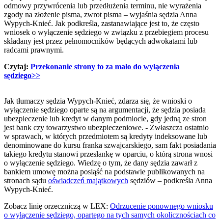
odmowy przywrócenia lub przedłużenia terminu, nie wyrażenia
zgody na złożenie pisma, zwrot pisma – wyjaśnia sędzia Anna
Wypych-Knieć. Jak podkreśla, zastanawiające jest to, że często
wniosek o wyłączenie sędziego w związku z przebiegiem procesu
składany jest przez pełnomocników będących adwokatami lub
radcami prawnymi.
Czytaj:
Przekonanie strony to za mało do wyłączenia
sędziego>>
Jak tłumaczy sędzia Wypych-Knieć, zdarza się, że wnioski o
wyłączenie sędziego oparte są na argumentacji, że sędzia posiada
ubezpieczenie lub kredyt w danym podmiocie, gdy jedną ze stron
jest bank czy towarzystwo ubezpieczeniowe. - Zwłaszcza ostatnio
w sprawach, w których przedmiotem są kredyty indeksowane lub
denominowane do kursu franka szwajcarskiego, sam fakt posiadania
takiego kredytu stanowi przesłankę w oparciu, o którą strona wnosi
o wyłączenie sędziego. Wiedzę o tym, że dany sędzia zawarł z
bankiem umowę można posiąść na podstawie publikowanych na
stronach sądu
oświadczeń majątkowych
sędziów – podkreśla Anna
Wypych-Knieć.
Zobacz linię orzeczniczą w LEX:
Odrzucenie ponownego wniosku
o wyłączenie sędziego, opartego na tych samych okolicznościach co