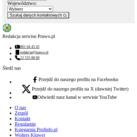
Województwo:
Szukaj danych kontaktowych
Redakcja serwisu Prawo.pl
801 04 45 45
Numer telefonu:
redakcja@prawo.pl
Adres email:
22 535 88 00
Numer telefonu:
Śledź nas
Przejdź do naszego profilu na Facebooku
facebook - otwiera się w nowej karcie
Przejdź do naszego profilu na X (dawniej Twitter)
x - otwiera się w nowej karcie
Odwiedź nasz kanał w serwisie YouTube
youtube - otwiera się w nowej karcie
O nas
Zespół
Kontakt
Regulamin
Księgarnia Profinfo.pl
Wolters Kluwer