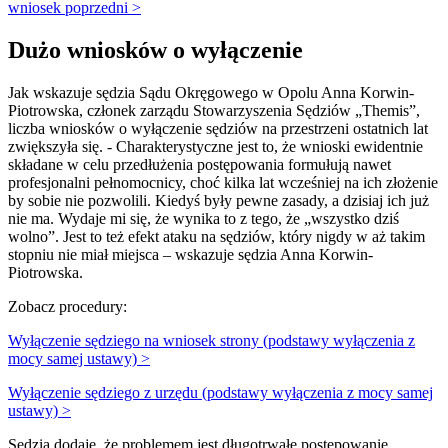
wniosek poprzedni >
Dużo wniosków o wyłączenie
Jak wskazuje sędzia Sądu Okręgowego w Opolu Anna Korwin-
Piotrowska, członek zarządu Stowarzyszenia Sędziów „Themis”,
liczba wniosków o wyłączenie sędziów na przestrzeni ostatnich lat
zwiększyła się. - Charakterystyczne jest to, że wnioski ewidentnie
składane w celu przedłużenia postępowania formułują nawet
profesjonalni pełnomocnicy, choć kilka lat wcześniej na ich złożenie
by sobie nie pozwolili. Kiedyś były pewne zasady, a dzisiaj ich już
nie ma. Wydaje mi się, że wynika to z tego, że „wszystko dziś
wolno”. Jest to też efekt ataku na sędziów, który nigdy w aż takim
stopniu nie miał miejsca – wskazuje sędzia Anna Korwin-
Piotrowska.
Zobacz procedury:
Wyłączenie sędziego na wniosek strony (podstawy wyłączenia z
mocy samej ustawy) >
Wyłączenie sędziego z urzędu (podstawy wyłączenia z mocy samej
ustawy) >
Sędzia dodaje, że problemem jest długotrwałe postępowanie