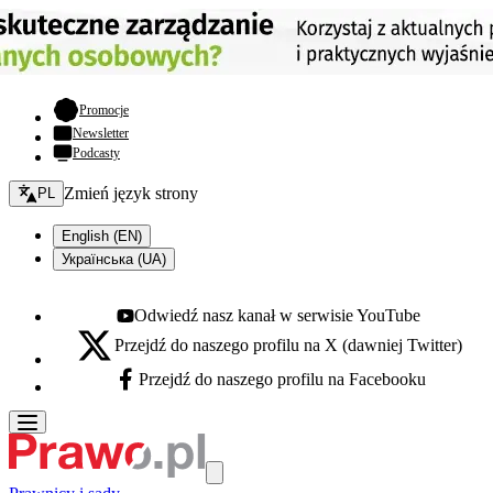
- otwiera się w nowej karcie
Promocje
Newsletter
Podcasty
Zmień język - bieżący:
Zmień język strony
PL
English (EN)
Українська (UA)
Odwiedź nasz kanał w serwisie YouTube
Youtube - otwiera się w nowej karcie
Przejdź do naszego profilu na X (dawniej Twitter)
X - otwiera się w nowej karcie
Przejdź do naszego profilu na Facebooku
Facebook - otwiera się w nowej karcie