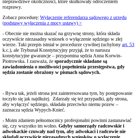
nieprawdziwe okoliczności, które skutkowały odroczeniem
rozprawy.
Zobacz procedurę:
Wyłączenie referendarza sądowego z urzędu
(podstawy wyłączenia z mocy ustawy) >
- Obecnie nie można skazać na grzywnę strony, która składa
oczywiście niezasadny wniosek o wyłączenie sędziego w złej
wierze. Taki przepis istniał w procedurze cywilnej (uchylony
art. 53
k.c.), ale Trybunał Konstytucyjny przyjął, że to narusza
konstytucyjne gwarancje – przypomina sędzia Anna Korwin-
Piotrowska. I zauważa, że
sporadycznie składane są
zawiadomienia o możliwości popełnienia przestępstwa, gdy
sędzia zostanie obrażony w pismach sądowych.
- Bywa tak, jeżeli strona jest zainteresowana tym, by postępowanie
toczyło się jak najdłużej. Zdarzały się też przypadki, gdy strona,
aby wyłączyć sędziego, składała przeciwko niemu pozew –
zaznacza sędzia Wypych-Knieć.
- Moim zdaniem pełnomocnicy profesjonalni powinni zastanawiać
się, czy wszystko im wolno.
Gdyby samorządy radcowskie i
adwokackie czuwały nad tym, aby adwokaci i radcowie nie
składali oczywiście niezasadnych wniosków o wyłączenie