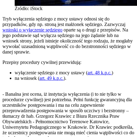
Źródło: iStock
Tryb wyłączenia sędziego z mocy ustawy odnosi się do
przypadków, gdy np. stroną jest małżonek sędziego. Zazwyczaj
wnioski o wyłączenie sędziego
oparte są o drugi z przepisów. Na
jego podstawie sąd wyłącza sędziego na jego żądanie lub na
wniosek strony, jeżeli istnieje okoliczność tego rodzaju, że mogłaby
wywołać uzasadnioną wątpliwość co do bezstronności sędziego w
danej sprawie.
Przepisy procedury cywilnej przewidują:
wyłączenie sędziego z mocy ustawy (
art. 48 k.p.c.
)
na wniosek (
art. 49 k.p.c.
).
- Banalna jest ocena, iż instytucja wyłączenia (i to nie tylko w
procedurze cywilnej) jest potrzebna. Pełni funkcję gwarancyjną dla
uczestników postępowania i ma na celu zapewnienie
przeprowadzenia postępowania w sposób uczciwy i bezstronny –
tłumaczy dr hab. Grzegorz Krawiec z
Biura Rzecznika Praw
Obywatelskich - Pełnomocnictwo Terenowe Katowice
,
Uniwersytetu Pedagogicznego w Krakowie. Dr Krawiec podkreśla,
że uczestnicy postępowania nie mogą mieć cienia wątpliwości co do