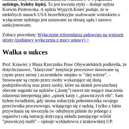
sędziego, byłoby lepiej.
To jest kwestia etyki – dodaje sędzia
Korwin-Piotrowska. A sędzia Wypych-Knieć podaje, że w
niektórych stanach USA bezrefleksyjne szafowanie wnioskiem o
wyłączenie sędziego jest uznawane za obrazę sądu i surowo
sankcjonowane.
Zobacz procedurę:
Wyłączenie referendarza sądowego na wniosek
strony (podstawy wyłączenia z mocy ustawy) >
Walka o sukces
Prof. Krawiec z Biura Rzecznika Praw Obywatelskich podkreśla, że
dotychczasowe, "klasyczne" instytucje procesowe stosowane są
często przez strony i uczestników niejako w "złej wierze". -
Stosowane są często przez osoby wykazujące się dużą
podejrzliwością oraz przez osoby, które na skutek powszechnej
obecnie nagonki na sędziów („kastę”) nawet nie mające znaczenia
zdarzenia interpretują jako „spisek kasty i „prawniczych elit”. Sam
byłem świadkiem, gdy strona zobaczyła pełnomocnika swojego
przeciwnika procesowego, witającego się z sędzią. I tylko z faktu
przywitania się stworzyła (w odrębnym piśmie do jednego z
organów) całą narrację dotyczącą układu panującego wśród
"prawniczej mafii” – opisuje wykładowca z krakowskiej UP.