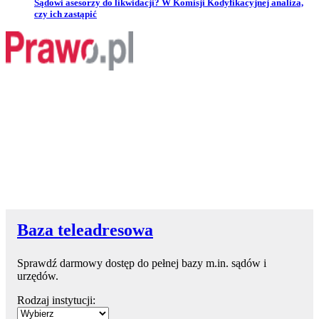
Przejdź do artykułu:
Sądowi asesorzy do likwidacji? W Komisji Kodyfikacyjnej analiza,
czy ich zastąpić
Baza teleadresowa
Sprawdź darmowy dostęp do pełnej bazy m.in. sądów i
urzędów.
Rodzaj instytucji: