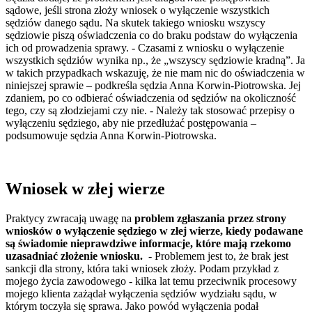
sądowe, jeśli strona złoży wniosek o wyłączenie wszystkich
sędziów danego sądu. Na skutek takiego wniosku wszyscy
sędziowie piszą oświadczenia co do braku podstaw do wyłączenia
ich od prowadzenia sprawy. - Czasami z wniosku o wyłączenie
wszystkich sędziów wynika np., że „wszyscy sędziowie kradną”. Ja
w takich przypadkach wskazuję, że nie mam nic do oświadczenia w
niniejszej sprawie – podkreśla sędzia Anna Korwin-Piotrowska. Jej
zdaniem, po co odbierać oświadczenia od sędziów na okoliczność
tego, czy są złodziejami czy nie. - Należy tak stosować przepisy o
wyłączeniu sędziego, aby nie przedłużać postępowania –
podsumowuje sędzia Anna Korwin-Piotrowska.
Wniosek w złej wierze
Praktycy zwracają uwagę na
problem zgłaszania przez strony
wniosków o wyłączenie sędziego w złej wierze, kiedy podawane
są świadomie nieprawdziwe informacje, które mają rzekomo
uzasadniać złożenie wniosku.
- Problemem jest to, że brak jest
sankcji dla strony, która taki wniosek złoży. Podam przykład z
mojego życia zawodowego - kilka lat temu przeciwnik procesowy
mojego klienta zażądał wyłączenia sędziów wydziału sądu, w
którym toczyła się sprawa. Jako powód wyłączenia podał