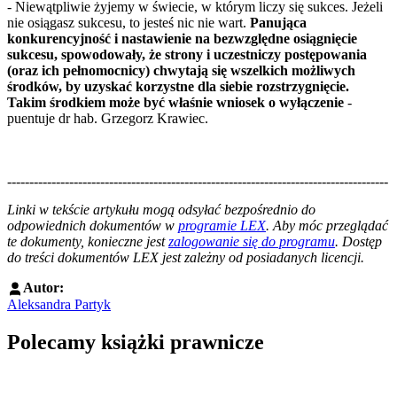
- Niewątpliwie żyjemy w świecie, w którym liczy się sukces. Jeżeli
nie osiągasz sukcesu, to jesteś nic nie wart.
Panująca
konkurencyjność i nastawienie na bezwzględne osiągnięcie
sukcesu, spowodowały, że strony i uczestniczy postępowania
(oraz ich pełnomocnicy) chwytają się wszelkich możliwych
środków, by uzyskać korzystne dla siebie rozstrzygnięcie.
Takim środkiem może być właśnie wniosek o wyłączenie
-
puentuje dr hab. Grzegorz Krawiec.
--------------------------------------------------------------------------------------
--------------------------------------------------------
Linki w tekście artykułu mogą odsyłać bezpośrednio do
odpowiednich dokumentów w
programie LEX
. Aby móc przeglądać
te dokumenty, konieczne jest
zalogowanie się do programu
. Dostęp
do treści dokumentów LEX jest zależny od posiadanych licencji.
Autor:
Aleksandra Partyk
Polecamy książki prawnicze
Przejdź do: Dyrektywa NIS2. Komentarz [PRZEDSPRZEDAŻ] ebook,