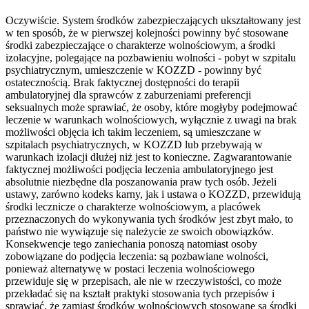
Oczywiście. System środków zabezpieczających ukształtowany jest
w ten sposób, że w pierwszej kolejności powinny być stosowane
środki zabezpieczające o charakterze wolnościowym, a środki
izolacyjne, polegające na pozbawieniu wolności - pobyt w szpitalu
psychiatrycznym, umieszczenie w KOZZD - powinny być
ostatecznością. Brak faktycznej dostępności do terapii
ambulatoryjnej dla sprawców z zaburzeniami preferencji
seksualnych może sprawiać, że osoby, które mogłyby podejmować
leczenie w warunkach wolnościowych, wyłącznie z uwagi na brak
możliwości objęcia ich takim leczeniem, są umieszczane w
szpitalach psychiatrycznych, w KOZZD lub przebywają w
warunkach izolacji dłużej niż jest to konieczne. Zagwarantowanie
faktycznej możliwości podjęcia leczenia ambulatoryjnego jest
absolutnie niezbędne dla poszanowania praw tych osób. Jeżeli
ustawy, zarówno kodeks karny, jak i ustawa o KOZZD, przewidują
środki lecznicze o charakterze wolnościowym, a placówek
przeznaczonych do wykonywania tych środków jest zbyt mało, to
państwo nie wywiązuje się należycie ze swoich obowiązków.
Konsekwencje tego zaniechania ponoszą natomiast osoby
zobowiązane do podjęcia leczenia: są pozbawiane wolności,
ponieważ alternatywę w postaci leczenia wolnościowego
przewiduje się w przepisach, ale nie w rzeczywistości, co może
przekładać się na kształt praktyki stosowania tych przepisów i
sprawiać, że zamiast środków wolnościowych stosowane są środki