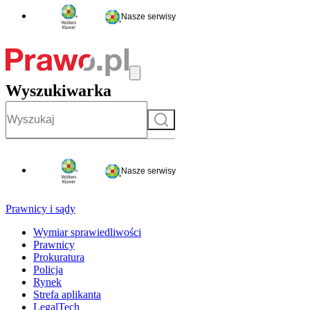
Nasze serwisy
Wyszukiwarka
Szukaj
Nasze serwisy
Prawnicy i sądy
Wymiar sprawiedliwości
Prawnicy
Prokuratura
Policja
Rynek
Strefa aplikanta
LegalTech