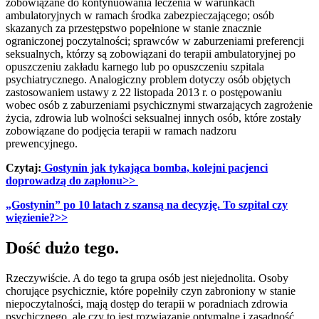
zobowiązane do kontynuowania leczenia w warunkach
ambulatoryjnych w ramach środka zabezpieczającego; osób
skazanych za przestępstwo popełnione w stanie znacznie
ograniczonej poczytalności; sprawców w zaburzeniami preferencji
seksualnych, którzy są zobowiązani do terapii ambulatoryjnej po
opuszczeniu zakładu karnego lub po opuszczeniu szpitala
psychiatrycznego. Analogiczny problem dotyczy osób objętych
zastosowaniem ustawy z 22 listopada 2013 r. o postępowaniu
wobec osób z zaburzeniami psychicznymi stwarzających zagrożenie
życia, zdrowia lub wolności seksualnej innych osób, które zostały
zobowiązane do podjęcia terapii w ramach nadzoru
prewencyjnego.
Czytaj:
Gostynin jak tykająca bomba, kolejni pacjenci
doprowadzą do zapłonu>>
„Gostynin” po 10 latach z szansą na decyzję. To szpital czy
więzienie?>>
Dość dużo tego.
Rzeczywiście. A do tego ta grupa osób jest niejednolita. Osoby
chorujące psychicznie, które popełniły czyn zabroniony w stanie
niepoczytalności, mają dostęp do terapii w poradniach zdrowia
psychicznego, ale czy to jest rozwiązanie optymalne i zasadność