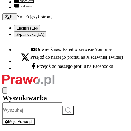
Newsletter
Podcasty
Zmień język - bieżący:
Zmień język strony
PL
English (EN)
Українська (UA)
Odwiedź nasz kanał w serwisie YouTube
Youtube - otwiera się w nowej karcie
Przejdź do naszego profilu na X (dawniej Twitter)
X - otwiera się w nowej karcie
Przejdź do naszego profilu na Facebooku
Facebook - otwiera się w nowej karcie
Wyszukiwarka
Szukaj
Moje Prawo.pl
- rejestracja i logowanie do serwisu