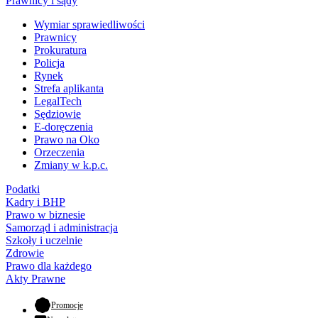
Prawnicy i sądy
Wymiar sprawiedliwości
Prawnicy
Prokuratura
Policja
Rynek
Strefa aplikanta
LegalTech
Sędziowie
E-doręczenia
Prawo na Oko
Orzeczenia
Zmiany w k.p.c.
Podatki
Kadry i BHP
Prawo w biznesie
Samorząd i administracja
Szkoły i uczelnie
Zdrowie
Prawo dla każdego
Akty Prawne
- otwiera się w nowej karcie
Promocje