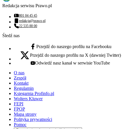
Redakcja serwisu Prawo.pl
801 04 45 45
Numer telefonu:
redakcja@prawo.pl
Adres email:
22 535 88 00
Numer telefonu:
Śledź nas
Przejdź do naszego profilu na Facebooku
facebook - otwiera się w nowej karcie
Przejdź do naszego profilu na X (dawniej Twitter)
x - otwiera się w nowej karcie
Odwiedź nasz kanał w serwisie YouTube
youtube - otwiera się w nowej karcie
O nas
Zespół
Kontakt
Regulamin
Księgarnia Profinfo.pl
Wolters Kluwer
FEPI
FPOP
Mapa strony
Polityka prywatności
Pomoc