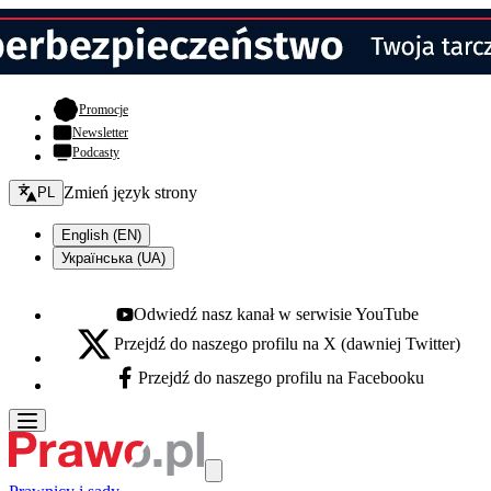
- otwiera się w nowej karcie
Promocje
Newsletter
Podcasty
Zmień język - bieżący:
Zmień język strony
PL
English (EN)
Українська (UA)
Odwiedź nasz kanał w serwisie YouTube
Youtube - otwiera się w nowej karcie
Przejdź do naszego profilu na X (dawniej Twitter)
X - otwiera się w nowej karcie
Przejdź do naszego profilu na Facebooku
Facebook - otwiera się w nowej karcie