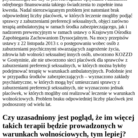
odrębnego finansowania takiego świadczenia to zupełnie inna
kwestia. Nadal nierozwiązanym problem jest natomiast brak
odpowiedniej liczby placówek, w których leczenie mogliby podjąć
sprawcy z zaburzeniami preferencji seksualnych, objęci zarówno
terapią ambulatoryjną w ramach środka zabezpieczającego, jak i
nadzorem prewencyjnym w ramach ustawy o Krajowym Ośrodku
Zapobiegania Zachowaniom Dyssocjalnym. Na mocy przepisów
ustawy z 22 listopada 2013 r. o postępowaniu wobec osób z
zaburzeniami psychicznymi stwarzających zagrożenie życia,
zdrowia lub wolności seksualnej innych osób, utworzono KOZZD
w Gostyninie, ale nie utworzono sieci placówek dla sprawców z
zaburzeniami preferencji seksualnych, w których można byłoby
podejmować terapię w warunkach ambulatoryjnych. Podobnie jest
w przypadku środków zabezpieczających – wyznaczono zakłady
psychiatryczne, w których mogą być umieszczani sprawcy z
zaburzeniami preferencji seksualnych, nie wyznaczono jednak
placówek, w których mogliby oni realizować leczenie w warunkach
wolnościowych. Problem braku odpowiedniej liczby placówek jest
podnoszony od wielu lat.
Czy uzasadniony jest pogląd, że im więcej
takich terapii będzie prowadzonych w
warunkach wolnościowych, tym lepiej?