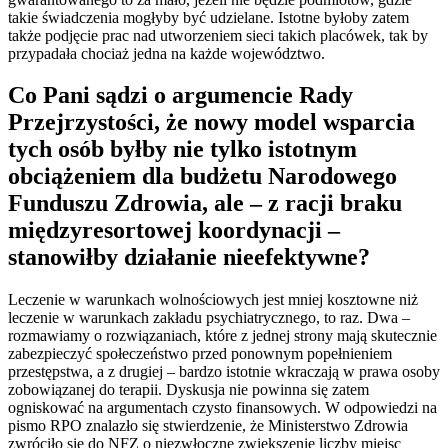
takie świadczenia mogłyby być udzielane. Istotne byłoby zatem
także podjęcie prac nad utworzeniem sieci takich placówek, tak by
przypadała chociaż jedna na każde województwo.
Co Pani sądzi o argumencie Rady
Przejrzystości, że nowy model wsparcia
tych osób byłby nie tylko istotnym
obciążeniem dla budżetu Narodowego
Funduszu Zdrowia, ale – z racji braku
międzyresortowej koordynacji –
stanowiłby działanie nieefektywne?
Leczenie w warunkach wolnościowych jest mniej kosztowne niż
leczenie w warunkach zakładu psychiatrycznego, to raz. Dwa –
rozmawiamy o rozwiązaniach, które z jednej strony mają skutecznie
zabezpieczyć społeczeństwo przed ponownym popełnieniem
przestępstwa, a z drugiej – bardzo istotnie wkraczają w prawa osoby
zobowiązanej do terapii. Dyskusja nie powinna się zatem
ogniskować na argumentach czysto finansowych. W odpowiedzi na
pismo RPO znalazło się stwierdzenie, że Ministerstwo Zdrowia
zwróciło się do NFZ o niezwłoczne zwiększenie liczby miejsc