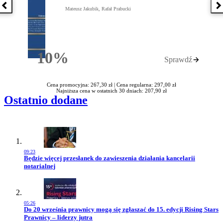
Poprzednia książka
N
Mateusz Jakubik, Rafał Prabucki
10%
Sprawdź
Rabatu
Cena promocyjna: 267,30 zł |
Cena regularna: 297,00 zł
Najniższa cena w ostatnich 30 dniach: 207,90 zł
Ostatnio dodane
09:23
Przejdź do artykułu:
Będzie więcej przesłanek do zawieszenia działania kancelarii
notarialnej
05:26
Przejdź do artykułu:
Do 20 września prawnicy mogą się zgłaszać do 15. edycji Rising Stars
Prawnicy – liderzy jutra