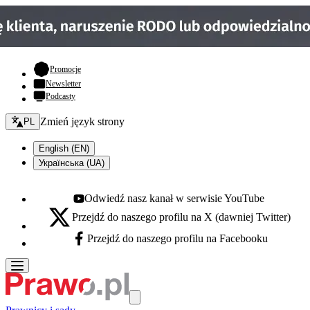
- otwiera się w nowej karcie
Promocje
Newsletter
Podcasty
Zmień język - bieżący:
Zmień język strony
PL
English (EN)
Українська (UA)
Odwiedź nasz kanał w serwisie YouTube
Youtube - otwiera się w nowej karcie
Przejdź do naszego profilu na X (dawniej Twitter)
X - otwiera się w nowej karcie
Przejdź do naszego profilu na Facebooku
Facebook - otwiera się w nowej karcie