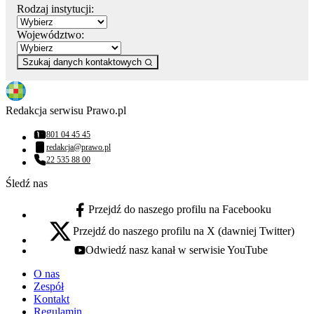
Rodzaj instytucji:
Województwo:
Szukaj danych kontaktowych
Redakcja serwisu Prawo.pl
801 04 45 45
Numer telefonu:
redakcja@prawo.pl
Adres email:
22 535 88 00
Numer telefonu:
Śledź nas
Przejdź do naszego profilu na Facebooku
facebook - otwiera się w nowej karcie
Przejdź do naszego profilu na X (dawniej Twitter)
x - otwiera się w nowej karcie
Odwiedź nasz kanał w serwisie YouTube
youtube - otwiera się w nowej karcie
O nas
Zespół
Kontakt
Regulamin