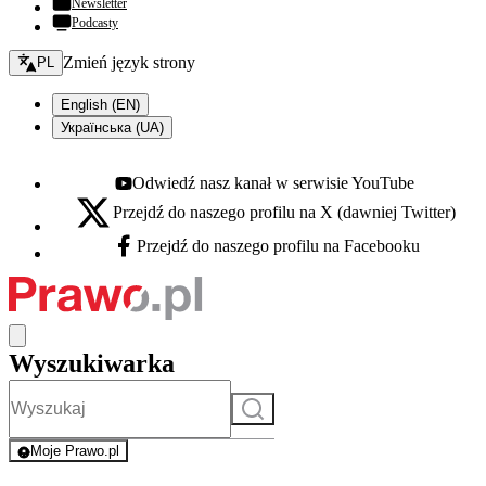
Newsletter
Podcasty
Zmień język - bieżący:
Zmień język strony
PL
English (EN)
Українська (UA)
Odwiedź nasz kanał w serwisie YouTube
Youtube - otwiera się w nowej karcie
Przejdź do naszego profilu na X (dawniej Twitter)
X - otwiera się w nowej karcie
Przejdź do naszego profilu na Facebooku
Facebook - otwiera się w nowej karcie
Wyszukiwarka
Szukaj
Moje Prawo.pl
- rejestracja i logowanie do serwisu