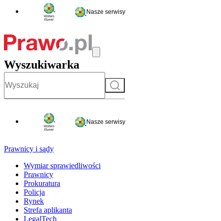
Nasze serwisy
Wyszukiwarka
Szukaj
Nasze serwisy
Prawnicy i sądy
Wymiar sprawiedliwości
Prawnicy
Prokuratura
Policja
Rynek
Strefa aplikanta
LegalTech