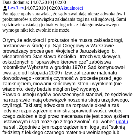
Data dodania: 14.07.2010 | 02:00
Lex/Lex
14.07.2010 | 02:00
Aktualności
Panujące upały sprawiają, że sądy zwalniają nieraz adwokatów i
prokuratorów z obowiązku zakładania togi na sali sądowej. Sami
sędziowie zasiadają jednak w togach - z takiego ustawowego
wymogu nikt ich zwolnić nie może.
O tym, że adwokaci i prokurator nie muszą zakładać togi,
postanowił w środę np. Sąd Okręgowy w Warszawie
prowadzący proces gen. Wojciecha Jaruzelskiego, b.
wicepremiera Stanisława Kociołka i trzech wojskowych,
oskarżonych o "sprawstwo kierownicze" zabójstwa
robotników Wybrzeża w grudniu 1970 r. Sąd kontynuował
trwające od listopada 2009 r. tzw. zaliczanie materiału
dowodowego - ostatnią czynność w procesie przed jego
zamknięciem, mowami końcowymi stron i wyrokiem (nie
wiadomo, kiedy będzie mógł on być wydany).
Prawo o ustroju sądów powszechnych stanowi, że sędziowie
na rozprawie mają obowiązek noszenia stroju urzędowego,
czyli togi. Taki strój adwokata na rozprawie określa zaś
jedynie rozporządzenie ministra sprawiedliwości, wobec
czego założenie togi przez mecenasa nie jest obowiązkiem
ustawowym i sąd może go z tego zwolnić, np. wobec
upału
na sali. Zgodnie z tym rozporządzeniem, toga jest "suknią
fałdzistą z lekkiego czarnego materiału wełnianego lub