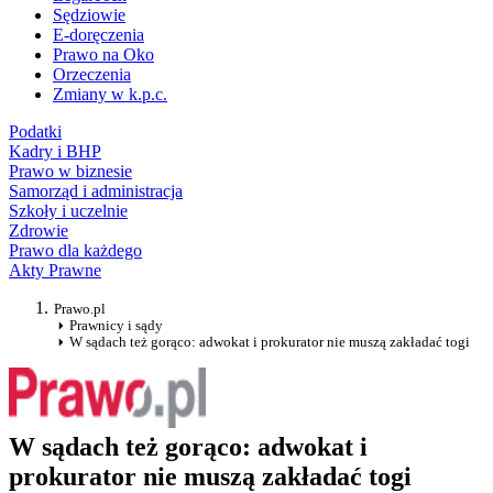
Sędziowie
E-doręczenia
Prawo na Oko
Orzeczenia
Zmiany w k.p.c.
Podatki
Kadry i BHP
Prawo w biznesie
Samorząd i administracja
Szkoły i uczelnie
Zdrowie
Prawo dla każdego
Akty Prawne
Prawo.pl
Prawnicy i sądy
W sądach też gorąco: adwokat i prokurator nie muszą zakładać togi
W sądach też gorąco: adwokat i
prokurator nie muszą zakładać togi