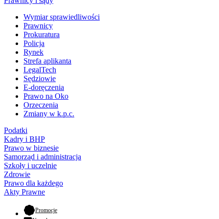
Prawnicy i sądy
Wymiar sprawiedliwości
Prawnicy
Prokuratura
Policja
Rynek
Strefa aplikanta
LegalTech
Sędziowie
E-doręczenia
Prawo na Oko
Orzeczenia
Zmiany w k.p.c.
Podatki
Kadry i BHP
Prawo w biznesie
Samorząd i administracja
Szkoły i uczelnie
Zdrowie
Prawo dla każdego
Akty Prawne
- otwiera się w nowej karcie
Promocje