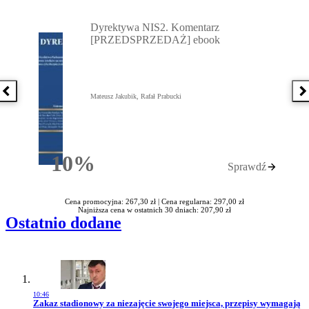
Przejdź do: Dyrektywa NIS2. Komentarz [PRZEDSPRZEDAŻ] ebook,
Dyrektywa NIS2. Komentarz
[PRZEDSPRZEDAŻ] ebook
Poprzednia książka
N
Mateusz Jakubik, Rafał Prabucki
10%
Sprawdź
Rabatu
Cena promocyjna: 267,30 zł |
Cena regularna: 297,00 zł
Najniższa cena w ostatnich 30 dniach: 207,90 zł
Ostatnio dodane
10:46
Przejdź do artykułu:
Zakaz stadionowy za niezajęcie swojego miejsca, przepisy wymagają