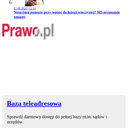
07.08.2026 | 11:19
Przejdź do artykułu:
Notariusz pomoże przy wpisie do księgi wieczystej? MS proponuje
zmiany
Baza teleadresowa
Sprawdź darmowy dostęp do pełnej bazy m.in. sądów i
urzędów.