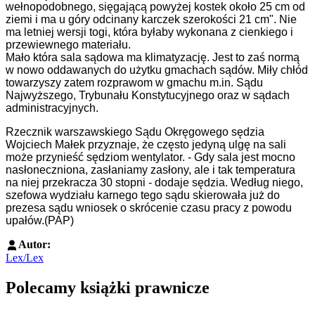
wełnopodobnego, sięgającą powyżej kostek około 25 cm od
ziemi i ma u góry odcinany karczek szerokości 21 cm". Nie
ma letniej wersji togi, która byłaby wykonana z cienkiego i
przewiewnego materiału.
Mało która sala sądowa ma klimatyzację. Jest to zaś normą
w nowo oddawanych do użytku gmachach sądów. Miły chłód
towarzyszy zatem rozprawom w gmachu m.in. Sądu
Najwyższego, Trybunału Konstytucyjnego oraz w sądach
administracyjnych.
Rzecznik warszawskiego Sądu Okręgowego sędzia
Wojciech Małek przyznaje, że często jedyną ulgę na sali
może przynieść sędziom wentylator. - Gdy sala jest mocno
nasłoneczniona, zasłaniamy zasłony, ale i tak temperatura
na niej przekracza 30 stopni - dodaje sędzia. Według niego,
szefowa wydziału karnego tego sądu skierowała już do
prezesa sądu wniosek o skrócenie czasu pracy z powodu
upałów.(PAP)
Autor:
Lex/Lex
Polecamy książki prawnicze