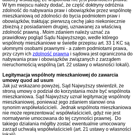
W tym miejscu należy dodać, że część doktryny odróżnia
zdolność do nabywania praw i obowiązków przez wspólnotę
mieszkaniową od zdolności do bycia podmiotem praw i
obowiązków, traktując pierwszą cechę jako niekoniecznie
zbieżną z posiadaniem drugiej, uznawanej za właściwą
zdolność prawną . Moim zdaniem należy uznać za
prawidłowy pogląd Sądu Najwyższego, wedle którego
wspólnoty mieszkaniowe w świetle przepisu art. 33 1 KC są
ułomnymi osobami prawnymi - a zatem podmiotami prawa,
przy czym ich
zdolność prawna
i sądowa jest ograniczona do
nabywania praw i obowiązków związanych z zarządem
nieruchomością wspólną (art. 22 ustawy o własności lokali).
Legitymacja wspólnoty mieszkaniowej do zawarcia
umowy quod ad usum
Jak już wskazano powyżej, Sąd Najwyższy stwierdził, że
stroną umowy o podział do korzystania może być wspólnota
mieszkaniowa. Sąd Najwyższy uznał legitymację wspólnoty
mieszkaniowej, ponieważ jego zdaniem stanowi ona
synonim współwłaścicieli. Jednak wspólnota mieszkaniowa
nie może reprezentować współwłaścicieli, gdyż nie jest
normatywnie umocowana do tej czynności prawnej. Do
takiego działania mógłby zostać ewentualnie umocowany
zarząd uchwałą współwłaścicieli (art. 21 ustawy o własności
lokali).