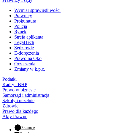
Prawnicy i sądy
Wymiar sprawiedliwości
Prawnicy
Prokuratura
Policja
Rynek
Strefa aplikanta
LegalTech
Sędziowie
E-doręczenia
Prawo na Oko
Orzeczenia
Zmiany w k.p.c.
Podatki
Kadry i BHP
Prawo w biznesie
Samorząd i administracja
Szkoły i uczelnie
Zdrowie
Prawo dla każdego
Akty Prawne
- otwiera się w nowej karcie
Promocje