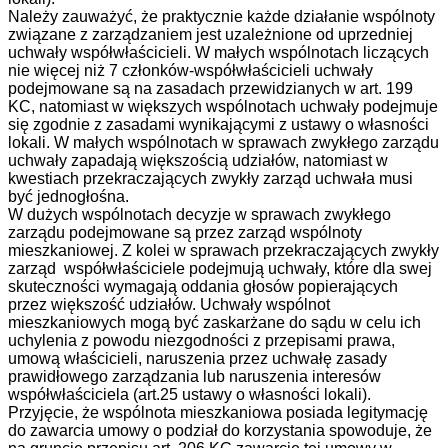
Należy zauważyć, że praktycznie każde działanie wspólnoty
związane z zarządzaniem jest uzależnione od uprzedniej
uchwały współwłaścicieli. W małych wspólnotach liczących
nie więcej niż 7 członków-współwłaścicieli uchwały
podejmowane są na zasadach przewidzianych w art. 199
KC, natomiast w większych wspólnotach uchwały podejmuje
się zgodnie z zasadami wynikającymi z ustawy o własności
lokali. W małych wspólnotach w sprawach zwykłego zarządu
uchwały zapadają większością udziałów, natomiast w
kwestiach przekraczających zwykły zarząd uchwała musi
być jednogłośna.
W dużych wspólnotach decyzje w sprawach zwykłego
zarządu podejmowane są przez zarząd wspólnoty
mieszkaniowej. Z kolei w sprawach przekraczających zwykły
zarząd współwłaściciele podejmują uchwały, które dla swej
skuteczności wymagają oddania głosów popierających
przez większość udziałów. Uchwały wspólnot
mieszkaniowych mogą być zaskarżane do sądu w celu ich
uchylenia z powodu niezgodności z przepisami prawa,
umową właścicieli, naruszenia przez uchwałę zasady
prawidłowego zarządzania lub naruszenia interesów
współwłaściciela (art.25 ustawy o własności lokali).
Przyjęcie, że wspólnota mieszkaniowa posiada legitymację
do zawarcia umowy o podział do korzystania spowoduje, że