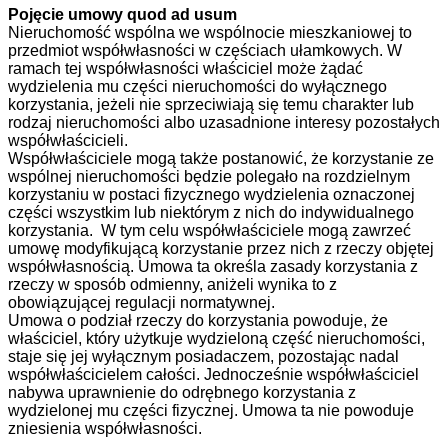
Pojęcie umowy quod ad usum
Nieruchomość wspólna we wspólnocie mieszkaniowej to
przedmiot współwłasności w częściach ułamkowych. W
ramach tej współwłasności właściciel może żądać
wydzielenia mu części nieruchomości do wyłącznego
korzystania, jeżeli nie sprzeciwiają się temu charakter lub
rodzaj nieruchomości albo uzasadnione interesy pozostałych
współwłaścicieli.
Współwłaściciele mogą także postanowić, że korzystanie ze
wspólnej nieruchomości będzie polegało na rozdzielnym
korzystaniu w postaci fizycznego wydzielenia oznaczonej
części wszystkim lub niektórym z nich do indywidualnego
korzystania. W tym celu współwłaściciele mogą zawrzeć
umowę modyfikującą korzystanie przez nich z rzeczy objętej
współwłasnością. Umowa ta określa zasady korzystania z
rzeczy w sposób odmienny, aniżeli wynika to z
obowiązującej regulacji normatywnej.
Umowa o podział rzeczy do korzystania powoduje, że
właściciel, który użytkuje wydzieloną część nieruchomości,
staje się jej wyłącznym posiadaczem, pozostając nadal
współwłaścicielem całości. Jednocześnie współwłaściciel
nabywa uprawnienie do odrębnego korzystania z
wydzielonej mu części fizycznej. Umowa ta nie powoduje
zniesienia współwłasności.