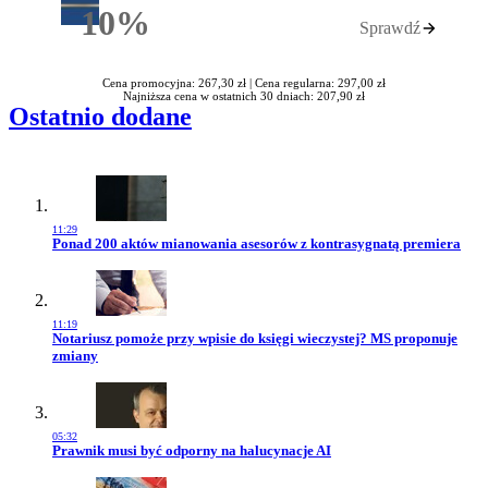
10%
Sprawdź
Rabatu
Cena promocyjna: 267,30 zł |
Cena regularna: 297,00 zł
Najniższa cena w ostatnich 30 dniach: 207,90 zł
Ostatnio dodane
11:29
Przejdź do artykułu:
Ponad 200 aktów mianowania asesorów z kontrasygnatą premiera
11:19
Przejdź do artykułu:
Notariusz pomoże przy wpisie do księgi wieczystej? MS proponuje
zmiany
05:32
Przejdź do artykułu:
Prawnik musi być odporny na halucynacje AI