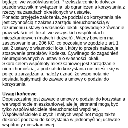
będącej we współwłasności. Przekształcenie to dotyczy
przede wszystkim wyłączenia lub ograniczenia korzystania z
rzeczy na zasadach określonych w ustawie.
Ponadto przyjęcie założenia, że podział do korzystania nie
jest czynnością z zakresu zarządu nieruchomością w
rozumieniu ustawy o własności lokali, spowoduje zrównanie
praw właścicieli lokali we wszystkich wspólnotach
mieszkaniowych (małych i dużych) . Wtedy bowiem ma
zastosowanie art. 206 KC, co pozostaje w zgodzie z art. 1
ust. 2 ustawy o własności lokali, który to przepis nakazuje
stosowanie przepisów Kodeksu Cywilnego do zagadnień
nieuregulowanych w ustawie o własności lokali.
Skoro celem wspólnoty mieszkaniowej jest zarządzanie
nieruchomością, a podział do korzystania nie mieści się w
pojęciu zarządzania, należy uznać, że wspólnota nie
posiada legitymacji do zawarcia umowy o podział do
korzystania.
Uwagi końcowe
Dopuszczalne jest zawarcie umowy o podział do korzystania
we wspólnocie mieszkaniowej, ale jej stronami mogą być
tylko współwłaściciele nieruchomości wspólnej.
Współwłaściciele dużych i małych wspólnot mogą także
dokonać podziału do korzystania w jednomyślnej uchwale
wspólnoty mieszkaniowej.