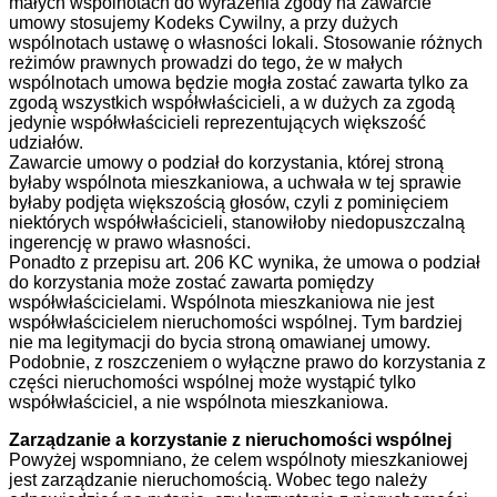
małych wspólnotach do wyrażenia zgody na zawarcie
umowy stosujemy Kodeks Cywilny, a przy dużych
wspólnotach ustawę o własności lokali. Stosowanie różnych
reżimów prawnych prowadzi do tego, że w małych
wspólnotach umowa będzie mogła zostać zawarta tylko za
zgodą wszystkich współwłaścicieli, a w dużych za zgodą
jedynie współwłaścicieli reprezentujących większość
udziałów.
Zawarcie umowy o podział do korzystania, której stroną
byłaby wspólnota mieszkaniowa, a uchwała w tej sprawie
byłaby podjęta większością głosów, czyli z pominięciem
niektórych współwłaścicieli, stanowiłoby niedopuszczalną
ingerencję w prawo własności.
Ponadto z przepisu art. 206 KC wynika, że umowa o podział
do korzystania może zostać zawarta pomiędzy
współwłaścicielami. Wspólnota mieszkaniowa nie jest
współwłaścicielem nieruchomości wspólnej. Tym bardziej
nie ma legitymacji do bycia stroną omawianej umowy.
Podobnie, z roszczeniem o wyłączne prawo do korzystania z
części nieruchomości wspólnej może wystąpić tylko
współwłaściciel, a nie wspólnota mieszkaniowa.
Zarządzanie a korzystanie z nieruchomości wspólnej
Powyżej wspomniano, że celem wspólnoty mieszkaniowej
jest zarządzanie nieruchomością. Wobec tego należy