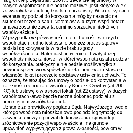
na gruncie przepisu art. 206 KC zawarcie tej umowy w
małych wspólnotach nie będzie możliwe, jeśli którykolwiek
ze współwłaścicieli będzie temu przeciwny. W takiej sytuacji
ewentualny podział do korzystania mógłby nastąpić na
skutek orzeczenia sądu. Natomiast w dużych wspólnotach
umowa zostanie zawarta pomimo sprzeciwu niektórych
współwłaścicieli.
W przypadku współwłasności nieruchomości w małych
wspólnotach trudno jest ustalić poprzez proces sądowy
podział do korzystania w razie braku zgody
współwłaściciela. Natomiast uchylenie uchwały dużej
wspólnoty mieszkaniowej, w której wspólnota ustala podział
do korzystania, praktycznie nie będzie możliwe tylko z
powodu sprzeciwu współwłaściciela, ponieważ ustawa o
własności lokali precyzuje podstawy uchylenia uchwały. To
oznacza, że stosując do umowy o podział do korzystania w
zależności od rodzaju wspólnoty Kodeks Cywilny (art.206
KC) lub ustawę o własności lokali (art.22 ustawy), w dużych
wspólnotach łatwo będzie można dokonać podziału z
pominięciem współwłaściciela.
Uznanie za prawidłowy poglądu Sądu Najwyższego, wedle
którego wspólnota mieszkaniowa posiada legitymację do
zawarcia umowy o podział do korzystania, spowoduje
zróżnicowanie pozycji współwłaścicieli na gruncie
uprawnień wypływających z prawa własności, bowiem w