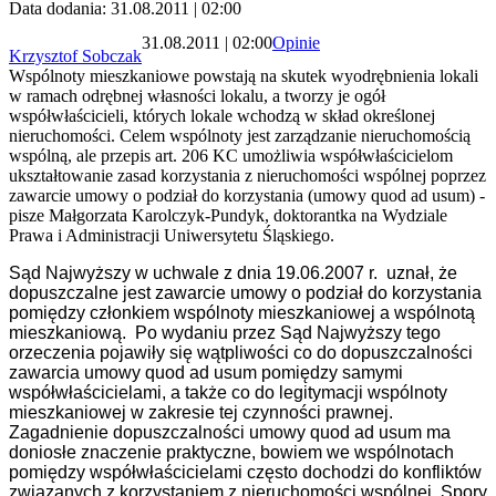
Data dodania: 31.08.2011 | 02:00
31.08.2011 | 02:00
Opinie
Krzysztof Sobczak
Wspólnoty mieszkaniowe powstają na skutek wyodrębnienia lokali
w ramach odrębnej własności lokalu, a tworzy je ogół
współwłaścicieli, których lokale wchodzą w skład określonej
nieruchomości. Celem wspólnoty jest zarządzanie nieruchomością
wspólną, ale przepis art. 206 KC umożliwia współwłaścicielom
ukształtowanie zasad korzystania z nieruchomości wspólnej poprzez
zawarcie umowy o podział do korzystania (umowy quod ad usum) -
pisze Małgorzata Karolczyk-Pundyk, doktorantka na Wydziale
Prawa i Administracji Uniwersytetu Śląskiego.
Sąd Najwyższy w uchwale z dnia 19.06.2007 r. uznał, że
dopuszczalne jest zawarcie umowy o podział do korzystania
pomiędzy członkiem wspólnoty mieszkaniowej a wspólnotą
mieszkaniową. Po wydaniu przez Sąd Najwyższy tego
orzeczenia pojawiły się wątpliwości co do dopuszczalności
zawarcia umowy quod ad usum pomiędzy samymi
współwłaścicielami, a także co do legitymacji wspólnoty
mieszkaniowej w zakresie tej czynności prawnej.
Zagadnienie dopuszczalności umowy quod ad usum ma
doniosłe znaczenie praktyczne, bowiem we wspólnotach
pomiędzy współwłaścicielami często dochodzi do konfliktów
związanych z korzystaniem z nieruchomości wspólnej. Spory