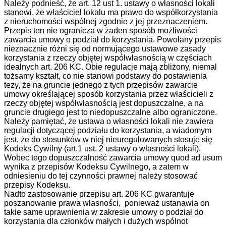
Należy podnieść, że art. 12 ust 1. ustawy o własności lokali
stanowi, że właściciel lokalu ma prawo do współkorzystania
z nieruchomości wspólnej zgodnie z jej przeznaczeniem.
Przepis ten nie ogranicza w żaden sposób możliwości
zawarcia umowy o podział do korzystania. Powołany przepis
nieznacznie różni się od normującego ustawowe zasady
korzystania z rzeczy objętej współwłasnością w częściach
idealnych art. 206 KC. Obie regulacje mają zbliżony, niemal
tożsamy kształt, co nie stanowi podstawy do postawienia
tezy, że na gruncie jednego z tych przepisów zawarcie
umowy określającej sposób korzystania przez właścicieli z
rzeczy objętej współwłasnością jest dopuszczalne, a na
gruncie drugiego jest to niedopuszczalne albo ograniczone.
Należy pamiętać, że ustawa o własności lokali nie zawiera
regulacji dotyczącej podziału do korzystania, a wiadomym
jest, że do stosunków w niej nieuregulowanych stosuje się
Kodeks Cywilny (art.1 ust. 2 ustawy o własności lokali).
Wobec tego dopuszczalność zawarcia umowy quod ad usum
wynika z przepisów Kodeksu Cywilnego, a zatem w
odniesieniu do tej czynności prawnej należy stosować
przepisy Kodeksu.
Nadto zastosowanie przepisu art. 206 KC gwarantuje
poszanowanie prawa własności, ponieważ ustanawia on
takie same uprawnienia w zakresie umowy o podział do
korzystania dla członków małych i dużych wspólnot