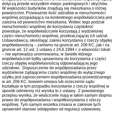
dotyczą przede wszystkim miejsc parkingowych i strychów.
W większości budynków znajdują się mieszkania o różnej
powierzchni. Przeważnie ilość udziałów w nieruchomości
wspólnej przypadająca na konkretnego współwłaściciela jest
zależna od powierzchni mieszkania. Wobec tego podział
nieruchomości wspólnej do korzystania częstokroć
powoduje, że współwłaściciele korzystają z wydzielonej
części nieruchomości wspólnej, przekraczającej ich udział.
Ustawodawca, określając zakres korzystania z rzeczy objętej
współwłasnością – zarówno na gruncie art. 206 KC, jak i na
gruncie art. 12 ust. 1 ustawy z 24.6.1994 r. o własności lokali
– nie wprowadza unormowania, w świetle którego
współwłaściciel byłby uprawniony do korzystania z części
rzeczy objętej współwłasnością odpowiadającej jego
udziałowi. Dopuszczenie do współposiadania przez
wydzielenie żądającemu części wspólnej do wyłącznego
użytku jest zaprzeczeniem współposiadania przewidzianego
w art. 206 KC, bowiem umowa lub orzeczenie sądu
kształtuje w tym przypadku korzystanie z rzeczy wspólnej w
sposób odmienny niż wynika to z ustawy. Z powołanego
przepisu wynika, że właściciele mają w takim samym stopniu
prawo do współposiadania i współkorzystania z rzeczy
wspólnej. Tym samym wszelka zmiana w zakresie tych
uprawnień stanowi odstępstwo od regulacji ustawowej.