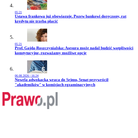
05:21
Przejdź do artykułu:
Ustawa frankowa już obowiązuje. Pozew bankowi doręczony, rat
kredytu nie trzeba płacić
05:21
Przejdź do artykułu:
Prof. Gajda-Roszczynialska: Asesura może nadal budzić wątpliwości
konstytucyjne, rozważamy możliwe opcje
06.08.2026 | 16:24
Przejdź do artykułu:
Nowela adwokacka wraca do Sejmu, Senat przywrócił
"akademików" w komisjach egzaminacyjnych