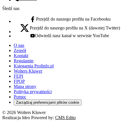
Numer telefonu:
Śledź nas
Przejdź do naszego profilu na Facebooku
facebook - otwiera się w nowej karcie
Przejdź do naszego profilu na X (dawniej Twitter)
x - otwiera się w nowej karcie
Odwiedź nasz kanał w serwisie YouTube
youtube - otwiera się w nowej karcie
O nas
Zespół
Kontakt
Regulamin
Księgarnia Profinfo.pl
Wolters Kluwer
FEPI
FPOP
Mapa strony
Polityka prywatności
Pomoc
Zarządzaj preferencjami plików cookie
© 2026 Wolters Kluwer
Realizacja Ideo Powered by:
CMS Edito