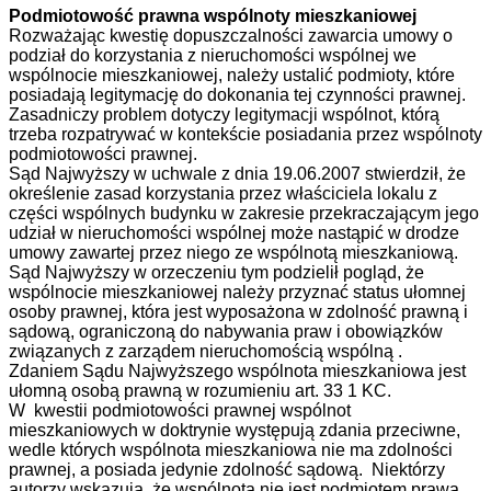
Podmiotowość prawna wspólnoty mieszkaniowej
Rozważając kwestię dopuszczalności zawarcia umowy o
podział do korzystania z nieruchomości wspólnej we
wspólnocie mieszkaniowej, należy ustalić podmioty, które
posiadają legitymację do dokonania tej czynności prawnej.
Zasadniczy problem dotyczy legitymacji wspólnot, którą
trzeba rozpatrywać w kontekście posiadania przez wspólnoty
podmiotowości prawnej.
Sąd Najwyższy w uchwale z dnia 19.06.2007 stwierdził, że
określenie zasad korzystania przez właściciela lokalu z
części wspólnych budynku w zakresie przekraczającym jego
udział w nieruchomości wspólnej może nastąpić w drodze
umowy zawartej przez niego ze wspólnotą mieszkaniową.
Sąd Najwyższy w orzeczeniu tym podzielił pogląd, że
wspólnocie mieszkaniowej należy przyznać status ułomnej
osoby prawnej, która jest wyposażona w zdolność prawną i
sądową, ograniczoną do nabywania praw i obowiązków
związanych z zarządem nieruchomością wspólną .
Zdaniem Sądu Najwyższego wspólnota mieszkaniowa jest
ułomną osobą prawną w rozumieniu art. 33 1 KC.
W kwestii podmiotowości prawnej wspólnot
mieszkaniowych w doktrynie występują zdania przeciwne,
wedle których wspólnota mieszkaniowa nie ma zdolności
prawnej, a posiada jedynie zdolność sądową. Niektórzy
autorzy wskazują, że wspólnota nie jest podmiotem prawa.