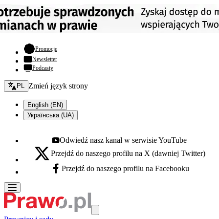
- otwiera się w nowej karcie
Promocje
Newsletter
Podcasty
Zmień język - bieżący:
Zmień język strony
PL
English (EN)
Українська (UA)
Odwiedź nasz kanał w serwisie YouTube
Youtube - otwiera się w nowej karcie
Przejdź do naszego profilu na X (dawniej Twitter)
X - otwiera się w nowej karcie
Przejdź do naszego profilu na Facebooku
Facebook - otwiera się w nowej karcie