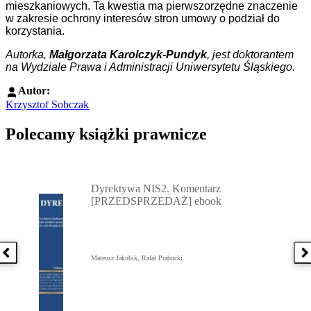
mieszkaniowych. Ta kwestia ma pierwszorzędne znaczenie
w zakresie ochrony interesów stron umowy o podział do
korzystania.
Autorka,
Małgorzata Karolczyk-Pundyk
,
jest doktorantem
na Wydziale Prawa i Administracji Uniwersytetu Śląskiego.
Autor:
Krzysztof Sobczak
Polecamy książki prawnicze
Przejdź do: Dyrektywa NIS2. Komentarz [PRZEDSPRZEDAŻ] ebook,
Dyrektywa NIS2. Komentarz
[PRZEDSPRZEDAŻ] ebook
Poprzednia książka
N
Mateusz Jakubik, Rafał Prabucki