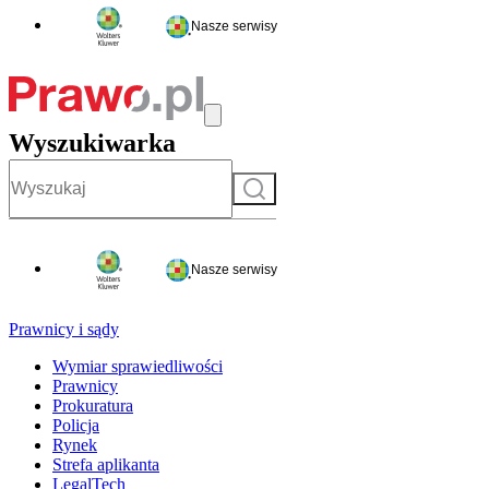
Nasze serwisy
Wyszukiwarka
Szukaj
Nasze serwisy
Prawnicy i sądy
Wymiar sprawiedliwości
Prawnicy
Prokuratura
Policja
Rynek
Strefa aplikanta
LegalTech