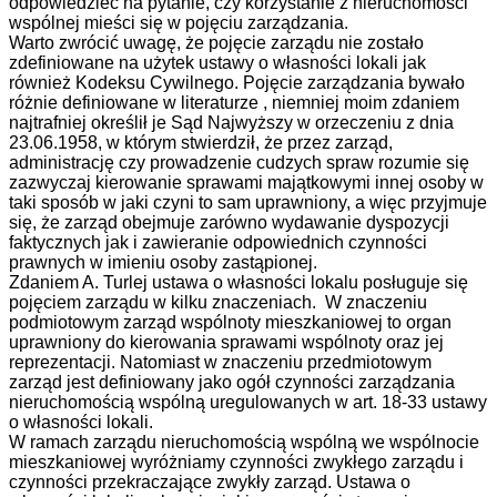
odpowiedzieć na pytanie, czy korzystanie z nieruchomości
wspólnej mieści się w pojęciu zarządzania.
Warto zwrócić uwagę, że pojęcie zarządu nie zostało
zdefiniowane na użytek ustawy o własności lokali jak
również Kodeksu Cywilnego. Pojęcie zarządzania bywało
różnie definiowane w literaturze , niemniej moim zdaniem
najtrafniej określił je Sąd Najwyższy w orzeczeniu z dnia
23.06.1958, w którym stwierdził, że przez zarząd,
administrację czy prowadzenie cudzych spraw rozumie się
zazwyczaj kierowanie sprawami majątkowymi innej osoby w
taki sposób w jaki czyni to sam uprawniony, a więc przyjmuje
się, że zarząd obejmuje zarówno wydawanie dyspozycji
faktycznych jak i zawieranie odpowiednich czynności
prawnych w imieniu osoby zastąpionej.
Zdaniem A. Turlej ustawa o własności lokalu posługuje się
pojęciem zarządu w kilku znaczeniach. W znaczeniu
podmiotowym zarząd wspólnoty mieszkaniowej to organ
uprawniony do kierowania sprawami wspólnoty oraz jej
reprezentacji. Natomiast w znaczeniu przedmiotowym
zarząd jest definiowany jako ogół czynności zarządzania
nieruchomością wspólną uregulowanych w art. 18-33 ustawy
o własności lokali.
W ramach zarządu nieruchomością wspólną we wspólnocie
mieszkaniowej wyróżniamy czynności zwykłego zarządu i
czynności przekraczające zwykły zarząd. Ustawa o