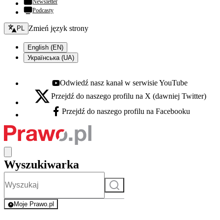
Newsletter
Podcasty
Zmień język - bieżący:
Zmień język strony
PL
English (EN)
Українська (UA)
Odwiedź nasz kanał w serwisie YouTube
Youtube - otwiera się w nowej karcie
Przejdź do naszego profilu na X (dawniej Twitter)
X - otwiera się w nowej karcie
Przejdź do naszego profilu na Facebooku
Facebook - otwiera się w nowej karcie
Wyszukiwarka
Szukaj
Moje Prawo.pl
- rejestracja i logowanie do serwisu