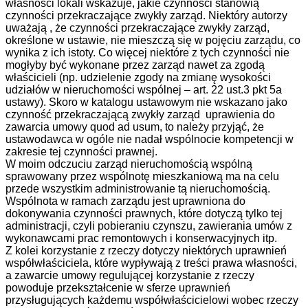
własności lokali wskazuje, jakie czynności stanowią
czynności przekraczające zwykły zarząd. Niektóry autorzy
uważają , że czynności przekraczające zwykły zarząd,
określone w ustawie, nie mieszczą się w pojęciu zarządu, co
wynika z ich istoty. Co więcej niektóre z tych czynności nie
mogłyby być wykonane przez zarząd nawet za zgodą
właścicieli (np. udzielenie zgody na zmianę wysokości
udziałów w nieruchomości wspólnej – art. 22 ust.3 pkt 5a
ustawy). Skoro w katalogu ustawowym nie wskazano jako
czynność przekraczającą zwykły zarząd uprawienia do
zawarcia umowy quod ad usum, to należy przyjąć, że
ustawodawca w ogóle nie nadał wspólnocie kompetencji w
zakresie tej czynności prawnej.
W moim odczuciu zarząd nieruchomością wspólną
sprawowany przez wspólnotę mieszkaniową ma na celu
przede wszystkim administrowanie tą nieruchomością.
Wspólnota w ramach zarządu jest uprawniona do
dokonywania czynności prawnych, które dotyczą tylko tej
administracji, czyli pobieraniu czynszu, zawierania umów z
wykonawcami prac remontowych i konserwacyjnych itp.
Z kolei korzystanie z rzeczy dotyczy niektórych uprawnień
współwłaściciela, które wypływają z treści prawa własności,
a zawarcie umowy regulującej korzystanie z rzeczy
powoduje przekształcenie w sferze uprawnień
przysługujących każdemu współwłaścicielowi wobec rzeczy