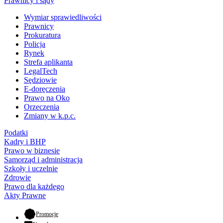
Prawnicy i sądy
Wymiar sprawiedliwości
Prawnicy
Prokuratura
Policja
Rynek
Strefa aplikanta
LegalTech
Sędziowie
E-doręczenia
Prawo na Oko
Orzeczenia
Zmiany w k.p.c.
Podatki
Kadry i BHP
Prawo w biznesie
Samorząd i administracja
Szkoły i uczelnie
Zdrowie
Prawo dla każdego
Akty Prawne
- otwiera się w nowej karcie
Promocje