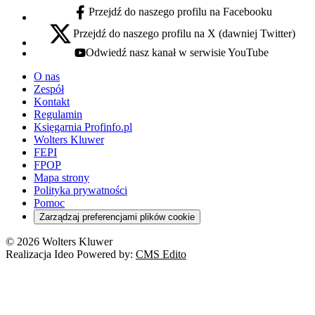
Przejdź do naszego profilu na Facebooku
facebook - otwiera się w nowej karcie
Przejdź do naszego profilu na X (dawniej Twitter)
x - otwiera się w nowej karcie
Odwiedź nasz kanał w serwisie YouTube
youtube - otwiera się w nowej karcie
O nas
Zespół
Kontakt
Regulamin
Księgarnia Profinfo.pl
Wolters Kluwer
FEPI
FPOP
Mapa strony
Polityka prywatności
Pomoc
Zarządzaj preferencjami plików cookie
© 2026 Wolters Kluwer
Realizacja Ideo Powered by:
CMS Edito