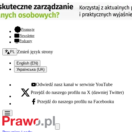
- otwiera się w nowej karcie
Promocje
Newsletter
Podcasty
Zmień język - bieżący:
Zmień język strony
PL
English (EN)
Українська (UA)
Odwiedź nasz kanał w serwisie YouTube
Youtube - otwiera się w nowej karcie
Przejdź do naszego profilu na X (dawniej Twitter)
X - otwiera się w nowej karcie
Przejdź do naszego profilu na Facebooku
Facebook - otwiera się w nowej karcie