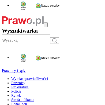
Nasze serwisy
Wyszukiwarka
Szukaj
Nasze serwisy
Prawnicy i sądy
Wymiar sprawiedliwości
Prawnicy
Prokuratura
Policja
Rynek
Strefa aplikanta
LegalTech