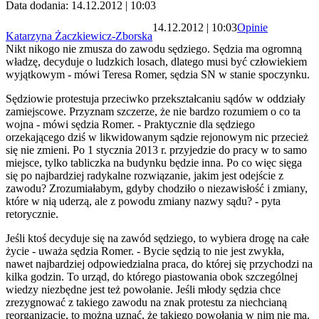
Data dodania: 14.12.2012 | 10:03
14.12.2012 | 10:03
Opinie
Katarzyna Żaczkiewicz-Zborska
Nikt nikogo nie zmusza do zawodu sędziego. Sędzia ma ogromną
władzę, decyduje o ludzkich losach, dlatego musi być człowiekiem
wyjątkowym - mówi Teresa Romer, sędzia SN w stanie spoczynku.
Sędziowie protestuja przeciwko przekształcaniu sądów w oddziały
zamiejscowe. Przyznam szczerze, że nie bardzo rozumiem o co ta
wojna - mówi sędzia Romer. - Praktycznie dla sędziego
orzekającego dziś w likwidowanym sądzie rejonowym nic przecież
się nie zmieni. Po 1 stycznia 2013 r. przyjedzie do pracy w to samo
miejsce, tylko tabliczka na budynku będzie inna. Po co więc sięga
się po najbardziej radykalne rozwiązanie, jakim jest odejście z
zawodu? Zrozumiałabym, gdyby chodziło o niezawisłość i zmiany,
które w nią uderzą, ale z powodu zmiany nazwy sądu? - pyta
retorycznie.
Jeśli ktoś decyduje się na zawód sędziego, to wybiera drogę na całe
życie - uważa sędzia Romer. - Bycie sędzią to nie jest zwykła,
nawet najbardziej odpowiedzialna praca, do której się przychodzi na
kilka godzin. To urząd, do którego piastowania obok szczególnej
wiedzy niezbędne jest też powołanie. Jeśli młody sędzia chce
zrezygnować z takiego zawodu na znak protestu za niechcianą
reorganizację, to można uznać, że takiego powołania w nim nie ma.