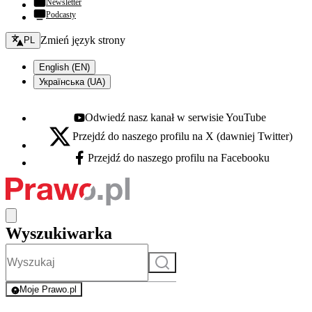
Newsletter
Podcasty
Zmień język - bieżący:
Zmień język strony
PL
English (EN)
Українська (UA)
Odwiedź nasz kanał w serwisie YouTube
Youtube - otwiera się w nowej karcie
Przejdź do naszego profilu na X (dawniej Twitter)
X - otwiera się w nowej karcie
Przejdź do naszego profilu na Facebooku
Facebook - otwiera się w nowej karcie
Wyszukiwarka
Szukaj
Moje Prawo.pl
- rejestracja i logowanie do serwisu