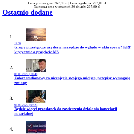
Cena promocyjna: 267,30 zł |
Cena regularna: 297,00 zł
Najniższa cena w ostatnich 30 dniach: 207,90 zł
Ostatnio dodane
12:32
Przejdź do artykułu:
Grupy przestępcze uzyskają narzędzie do wglądu w akta spraw? KRP
krytycznie o projekcie MS
08.08.2026 | 10:46
Przejdź do artykułu:
Zakaz stadionowy za niezajęcie swojego miejsca, przepisy wymagają
zmiany
08.08.2026 | 09:23
Przejdź do artykułu:
Będzie więcej przesłanek do zawieszenia działania kancelarii
notarialnej