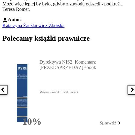
Może więc lepiej by było, gdyby z zawodu odszedł - podkreśla
Teresa Romer.
Autor:
Katarzyna Żaczkiewicz-Zborska
Polecamy książki prawnicze
Przejdź do: Dyrektywa NIS2. Komentarz [PRZEDSPRZEDAŻ] ebook,
Dyrektywa NIS2. Komentarz
[PRZEDSPRZEDAŻ] ebook
Poprzednia książka
N
Mateusz Jakubik, Rafał Prabucki
10%
Sprawdź
Rabatu