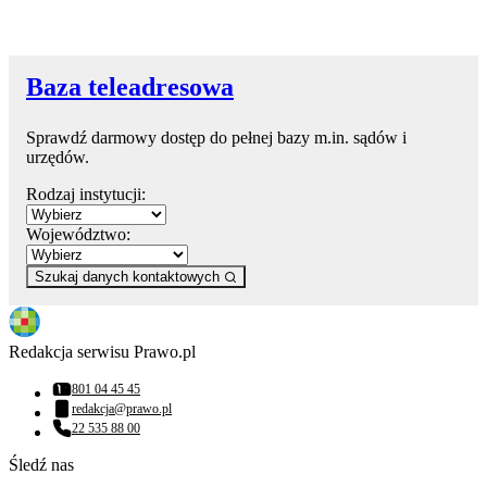
Baza teleadresowa
Sprawdź darmowy dostęp do pełnej bazy m.in. sądów i
urzędów.
Rodzaj instytucji:
Województwo:
Szukaj danych kontaktowych
Redakcja serwisu Prawo.pl
801 04 45 45
Numer telefonu:
redakcja@prawo.pl
Adres email:
22 535 88 00
Numer telefonu:
Śledź nas