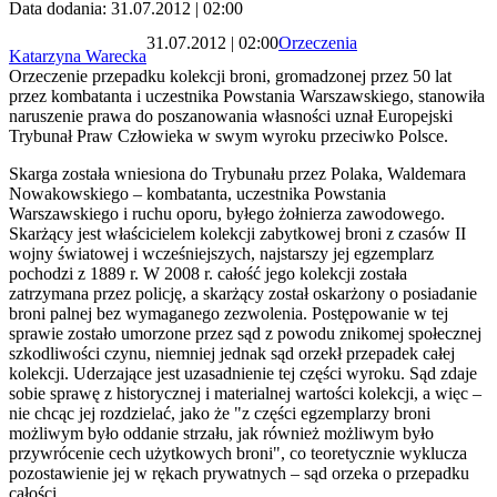
Data dodania: 31.07.2012 | 02:00
31.07.2012 | 02:00
Orzeczenia
Katarzyna Warecka
Orzeczenie przepadku kolekcji broni, gromadzonej przez 50 lat
przez kombatanta i uczestnika Powstania Warszawskiego, stanowiła
naruszenie prawa do poszanowania własności uznał Europejski
Trybunał Praw Człowieka w swym wyroku przeciwko Polsce.
Skarga została wniesiona do Trybunału przez Polaka, Waldemara
Nowakowskiego – kombatanta, uczestnika Powstania
Warszawskiego i ruchu oporu, byłego żołnierza zawodowego.
Skarżący jest właścicielem kolekcji zabytkowej broni z czasów II
wojny światowej i wcześniejszych, najstarszy jej egzemplarz
pochodzi z 1889 r. W 2008 r. całość jego kolekcji została
zatrzymana przez policję, a skarżący został oskarżony o posiadanie
broni palnej bez wymaganego zezwolenia. Postępowanie w tej
sprawie zostało umorzone przez sąd z powodu znikomej społecznej
szkodliwości czynu, niemniej jednak sąd orzekł przepadek całej
kolekcji. Uderzające jest uzasadnienie tej części wyroku. Sąd zdaje
sobie sprawę z historycznej i materialnej wartości kolekcji, a więc –
nie chcąc jej rozdzielać, jako że "z części egzemplarzy broni
możliwym było oddanie strzału, jak również możliwym było
przywrócenie cech użytkowych broni", co teoretycznie wyklucza
pozostawienie jej w rękach prywatnych – sąd orzeka o przepadku
całości.