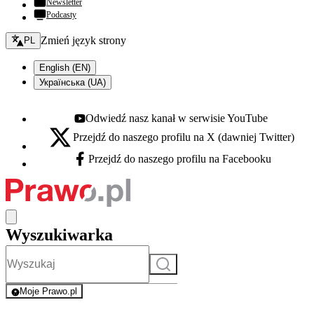
Newsletter
Podcasty
Zmień język - bieżący:
Zmień język strony
PL
English (EN)
Українська (UA)
Odwiedź nasz kanał w serwisie YouTube
Youtube - otwiera się w nowej karcie
Przejdź do naszego profilu na X (dawniej Twitter)
X - otwiera się w nowej karcie
Przejdź do naszego profilu na Facebooku
Facebook - otwiera się w nowej karcie
Wyszukiwarka
Szukaj
Moje Prawo.pl
- rejestracja i logowanie do serwisu