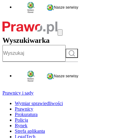
Nasze serwisy
Wyszukiwarka
Szukaj
Nasze serwisy
Prawnicy i sądy
Wymiar sprawiedliwości
Prawnicy
Prokuratura
Policja
Rynek
Strefa aplikanta
LegalTech