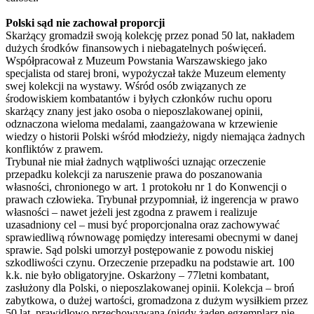
Polski sąd nie zachował proporcji
Skarżący gromadził swoją kolekcję przez ponad 50 lat, nakładem
dużych środków finansowych i niebagatelnych poświęceń.
Współpracował z Muzeum Powstania Warszawskiego jako
specjalista od starej broni, wypożyczał także Muzeum elementy
swej kolekcji na wystawy. Wśród osób związanych ze
środowiskiem kombatantów i byłych członków ruchu oporu
skarżący znany jest jako osoba o nieposzlakowanej opinii,
odznaczona wieloma medalami, zaangażowana w krzewienie
wiedzy o historii Polski wśród młodzieży, nigdy niemająca żadnych
konfliktów z prawem.
Trybunał nie miał żadnych wątpliwości uznając orzeczenie
przepadku kolekcji za naruszenie prawa do poszanowania
własności, chronionego w art. 1 protokołu nr 1 do Konwencji o
prawach człowieka. Trybunał przypomniał, iż ingerencja w prawo
własności – nawet jeżeli jest zgodna z prawem i realizuje
uzasadniony cel – musi być proporcjonalna oraz zachowywać
sprawiedliwą równowagę pomiędzy interesami obecnymi w danej
sprawie. Sąd polski umorzył postępowanie z powodu niskiej
szkodliwości czynu. Orzeczenie przepadku na podstawie art. 100
k.k. nie było obligatoryjne. Oskarżony – 77letni kombatant,
zasłużony dla Polski, o nieposzlakowanej opinii. Kolekcja – broń
zabytkowa, o dużej wartości, gromadzona z dużym wysiłkiem przez
50 lat, prawidłowo przechowywana (nigdy żaden egzemplarz nie