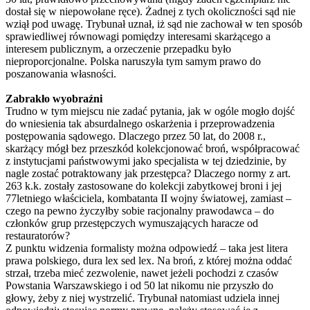
dostał się w niepowołane ręce). Żadnej z tych okoliczności sąd nie
wziął pod uwagę. Trybunał uznał, iż sąd nie zachował w ten sposób
sprawiedliwej równowagi pomiędzy interesami skarżącego a
interesem publicznym, a orzeczenie przepadku było
nieproporcjonalne. Polska naruszyła tym samym prawo do
poszanowania własności.
Zabrakło wyobraźni
Trudno w tym miejscu nie zadać pytania, jak w ogóle mogło dojść
do wniesienia tak absurdalnego oskarżenia i przeprowadzenia
postępowania sądowego. Dlaczego przez 50 lat, do 2008 r.,
skarżący mógł bez przeszkód kolekcjonować broń, współpracować
z instytucjami państwowymi jako specjalista w tej dziedzinie, by
nagle zostać potraktowany jak przestępca? Dlaczego normy z art.
263 k.k. zostały zastosowane do kolekcji zabytkowej broni i jej
77letniego właściciela, kombatanta II wojny światowej, zamiast –
czego na pewno życzyłby sobie racjonalny prawodawca – do
członków grup przestępczych wymuszających haracze od
restauratorów?
Z punktu widzenia formalisty można odpowiedź – taka jest litera
prawa polskiego, dura lex sed lex. Na broń, z której można oddać
strzał, trzeba mieć zezwolenie, nawet jeżeli pochodzi z czasów
Powstania Warszawskiego i od 50 lat nikomu nie przyszło do
głowy, żeby z niej wystrzelić. Trybunał natomiast udziela innej