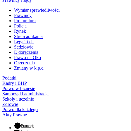
Prawnicy i sądy
Wymiar sprawiedliwości
Prawnicy
Prokuratura
Policja
Rynek
Strefa aplikanta
LegalTech
Sędziowie
E-doręczenia
Prawo na Oko
Orzeczenia
Zmiany w k.p.c.
Podatki
Kadry i BHP
Prawo w biznesie
Samorząd i administracja
Szkoły i uczelnie
Zdrowie
Prawo dla każdego
Akty Prawne
- otwiera się w nowej karcie
Promocje