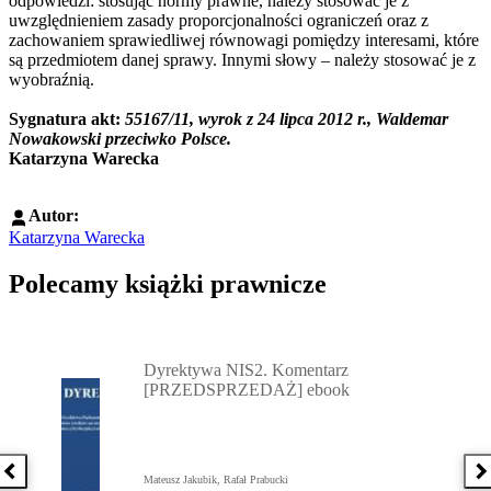
odpowiedzi: stosując normy prawne, należy stosować je z
uwzględnieniem zasady proporcjonalności ograniczeń oraz z
zachowaniem sprawiedliwej równowagi pomiędzy interesami, które
są przedmiotem danej sprawy. Innymi słowy – należy stosować je z
wyobraźnią.
Sygnatura akt:
55167/11, wyrok z 24 lipca 2012 r., Waldemar
Nowakowski przeciwko Polsce.
Katarzyna Warecka
Autor:
Katarzyna Warecka
Polecamy książki prawnicze
Przejdź do: Dyrektywa NIS2. Komentarz [PRZEDSPRZEDAŻ] ebook,
Dyrektywa NIS2. Komentarz
[PRZEDSPRZEDAŻ] ebook
Poprzednia książka
N
Mateusz Jakubik, Rafał Prabucki