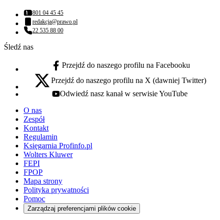
801 04 45 45
Numer telefonu:
redakcja@prawo.pl
Adres email:
22 535 88 00
Numer telefonu:
Śledź nas
Przejdź do naszego profilu na Facebooku
facebook - otwiera się w nowej karcie
Przejdź do naszego profilu na X (dawniej Twitter)
x - otwiera się w nowej karcie
Odwiedź nasz kanał w serwisie YouTube
youtube - otwiera się w nowej karcie
O nas
Zespół
Kontakt
Regulamin
Księgarnia Profinfo.pl
Wolters Kluwer
FEPI
FPOP
Mapa strony
Polityka prywatności
Pomoc
Zarządzaj preferencjami plików cookie