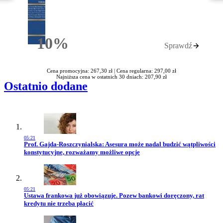
10%
Sprawdź
Rabatu
Cena promocyjna: 267,30 zł |
Cena regularna: 297,00 zł
Najniższa cena w ostatnich 30 dniach: 207,90 zł
Ostatnio dodane
05:21
Przejdź do artykułu:
Prof. Gajda-Roszczynialska: Asesura może nadal budzić wątpliwości
konstytucyjne, rozważamy możliwe opcje
05:21
Przejdź do artykułu:
Ustawa frankowa już obowiązuje. Pozew bankowi doręczony, rat
kredytu nie trzeba płacić