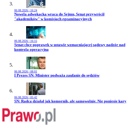
06.08.2026 | 16:24
Przejdź do artykułu:
Nowela adwokacka wraca do Sejmu, Senat przywrócił
"akademików" w komisjach egzaminacyjnych
06.08.2026 | 16:15
Przejdź do artykułu:
Senat chce poprawek w ustawie wzmacniającej sądowy nadzór nad
kontrolą operacyjną
06.08.2026 | 08:01
Przejdź do artykułu:
I Prezes SN: Minister podważa zaufanie do sędziów
06.08.2026 | 05:42
Przejdź do artykułu:
SN: Radca działał jak komornik, ale samowolnie. Nie poniesie kary