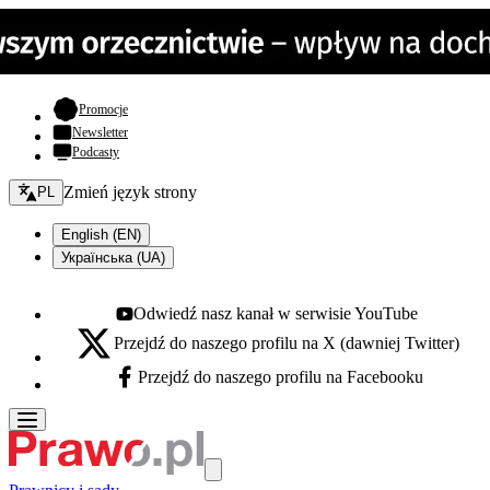
- otwiera się w nowej karcie
Promocje
Newsletter
Podcasty
Zmień język - bieżący:
Zmień język strony
PL
English (EN)
Українська (UA)
Odwiedź nasz kanał w serwisie YouTube
Youtube - otwiera się w nowej karcie
Przejdź do naszego profilu na X (dawniej Twitter)
X - otwiera się w nowej karcie
Przejdź do naszego profilu na Facebooku
Facebook - otwiera się w nowej karcie