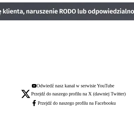
Odwiedź nasz kanał w serwisie YouTube
Youtube - otwiera się w nowej karcie
Przejdź do naszego profilu na X (dawniej Twitter)
X - otwiera się w nowej karcie
Przejdź do naszego profilu na Facebooku
Facebook - otwiera się w nowej karcie