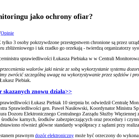
itoringu jako ochrony ofiar?
7
Opinie
 tylko 3 osoby pokrzywdzone przestępstwem chronione są przez urząd
u zbliżeniowego i tak rzadko go orzekają - twierdzą organizatorzy sy
iceministra sprawiedliwości Łukasza Piebiaka w w Centrali Monitorow
zecenienia walorów jaki niesie ze sobą wykorzystanie systemu dozoru
imy zwrócić szczególną uwagę na wykorzystywanie przez sędziów i pro
Łukasz Piebiak.
r skazanych znowu działa>>
Sprawiedliwości Łukasz Piebiak 10 sierpnia br. odwiedził Centralę Mo
stra Sprawiedliwości gen. Paweł Nasiłowski, Koordynator Ministra 
iura Dozoru Elektronicznego Centralnego Zarządu Służby Więziennej 
 środków karnych, środków zabezpieczających oraz procedury i czynn
stawiono również główne standardy współpracy z sądami przy realizac
m stanem prawnym
dozór elektroniczny
może być orzeczony do wykonan