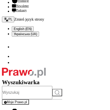
- otwiera się w nowej karcie
Promocje
Newsletter
Podcasty
Zmień język - bieżący:
Zmień język strony
PL
English (EN)
Українська (UA)
Wyszukiwarka
Szukaj
Moje Prawo.pl
- rejestracja i logowanie do serwisu