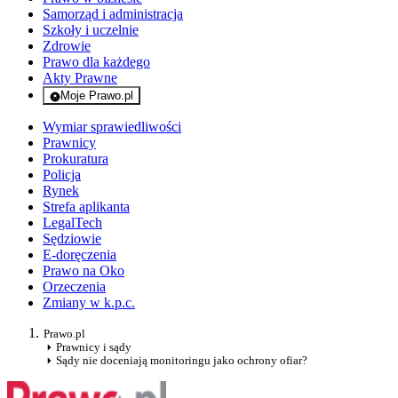
Samorząd i administracja
Szkoły i uczelnie
Zdrowie
Prawo dla każdego
Akty Prawne
Moje Prawo.pl
- rejestracja i logowanie do serwisu
Wymiar sprawiedliwości
Prawnicy
Prokuratura
Policja
Rynek
Strefa aplikanta
LegalTech
Sędziowie
E-doręczenia
Prawo na Oko
Orzeczenia
Zmiany w k.p.c.
Prawo.pl
Prawnicy i sądy
Sądy nie doceniają monitoringu jako ochrony ofiar?