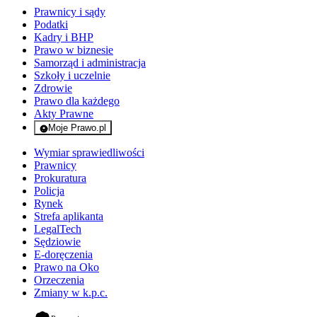
Prawnicy i sądy
Podatki
Kadry i BHP
Prawo w biznesie
Samorząd i administracja
Szkoły i uczelnie
Zdrowie
Prawo dla każdego
Akty Prawne
Moje Prawo.pl
- rejestracja i logowanie do serwisu
Wymiar sprawiedliwości
Prawnicy
Prokuratura
Policja
Rynek
Strefa aplikanta
LegalTech
Sędziowie
E-doręczenia
Prawo na Oko
Orzeczenia
Zmiany w k.p.c.