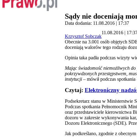
Sądy nie doceniają mon
Data dodania: 11.08.2016 | 17:37
11.08.2016 | 17:3
Krzysztof Sobczak
Obecnie na 3.001 osób objętych SDE
doceniają walorów tego rodzaju dozor
Opinia taka padła podczas wizyty w
Mając świadomość niemożliwych do pr
pokrzywdzonych przestępstwem
, mus
instytucji
– mówił podczas spotkania 
Czytaj:
Elektroniczny nadzó
Podsekretarz stanu w Ministerstwie 
Podczas spotkania Pełnomocnik Mini
oraz przedstawiciele kierownictwa B
dozoru w zakresie wykonywania kar,
Dozoru Elektronicznego (SDE). Przed
Jak podkreślano, zgodnie z obecny