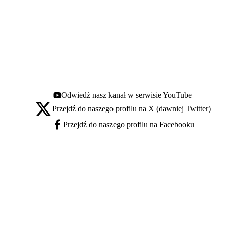
Odwiedź nasz kanał w serwisie YouTube
Youtube - otwiera się w nowej karcie
Przejdź do naszego profilu na X (dawniej Twitter)
X - otwiera się w nowej karcie
Przejdź do naszego profilu na Facebooku
Facebook - otwiera się w nowej karcie