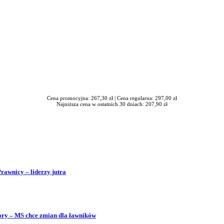
Cena promocyjna: 267,30 zł |
Cena regularna: 297,00 zł
Najniższa cena w ostatnich 30 dniach: 207,90 zł
Prawnicy – liderzy jutra
bory – MS chce zmian dla ławników