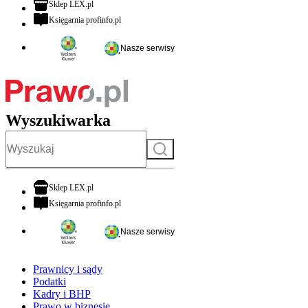
otwiera się w nowej karcie
Sklep LEX.pl
otwiera się w nowej karcie
Księgarnia profinfo.pl
Nasze serwisy
Wyszukiwarka
Szukaj
otwiera się w nowej karcie
Sklep LEX.pl
otwiera się w nowej karcie
Księgarnia profinfo.pl
Nasze serwisy
Prawnicy i sądy
Podatki
Kadry i BHP
Prawo w biznesie