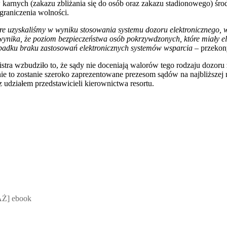
karnych (zakazu zbliżania się do osób oraz zakazu stadionowego) śro
graniczenia wolności.
re uzyskaliśmy w wyniku stosowania systemu dozoru elektronicznego,
 wynika, że poziom bezpieczeństwa osób pokrzywdzonych, które miały el
padku braku zastosowań elektronicznych systemów wsparcia
– przekon
stra wzbudziło to, że sądy nie doceniają walorów tego rodzaju dozoru 
nie to zostanie szeroko zaprezentowane prezesom sądów na najbliższej
 udziałem przedstawicieli kierownictwa resortu.
 Mateusz Jakubik, Rafał Prabucki - otwiera się w nowym oknie
Ż] ebook