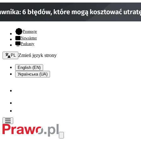
- otwiera się w nowej karcie
Promocje
Newsletter
Podcasty
Zmień język - bieżący:
Zmień język strony
PL
English (EN)
Українська (UA)